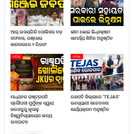
ଆର୍.ଉଦୟଗିରି ପୋଲିସର ବଡ଼
ଭୀମ ଭୋଇ ଭିନ୍ନକ୍ଷମ
ସଫଳତା, ଗଞ୍ଜେଇ
ସାମର୍ଥ୍ୟ ଶିବିର ଅନୁଷ୍ଠିତ
କାରବାରରେ ୨ ଗିରଫ
ଓଡିଶା
ଓଡିଶା
ମାନ୍ୟବର ରାଷ୍ଟ୍ରପତି
ଗଜପତି ଜିଲ୍ଲାରେ ‘TEJAS’
ଦ୍ରୌପଦୀ ମୁର୍ମୁଙ୍କ ଦ୍ୱାରା
ଉଦ୍ୟୋଗୀ ସଚେତନତା
ଜଗଦଗୁରୁ କୃପାଳୁ
କାର୍ଯ୍ୟକ୍ରମ ଅନୁଷ୍ଠିତ
ବିଶ୍ୱବିଦ୍ୟାଳୟର ଭବ୍ୟ
ଉଦଘାଟନ