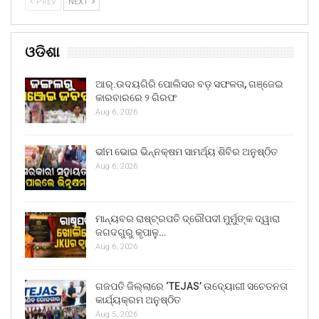
PREV
NEXT
ଓଡିଶା
ଆର୍.ଉଦୟଗିରି ପୋଲିସର ବଡ଼ ସଫଳତା, ଗଞ୍ଜେଇ
କାରବାରରେ ୨ ଗିରଫ
Aug 6, 2026
ଭୀମ ଭୋଇ ଭିନ୍ନକ୍ଷମ ସାମର୍ଥ୍ୟ ଶିବିର ଅନୁଷ୍ଠିତ
Aug 6, 2026
ମାନ୍ୟବର ରାଷ୍ଟ୍ରପତି ଦ୍ରୌପଦୀ ମୁର୍ମୁଙ୍କ ଦ୍ୱାରା
ଜଗଦଗୁରୁ କୃପାଳୁ…
Aug 6, 2026
ଗଜପତି ଜିଲ୍ଲାରେ ‘TEJAS’ ଉଦ୍ୟୋଗୀ ସଚେତନତା
କାର୍ଯ୍ୟକ୍ରମ ଅନୁଷ୍ଠିତ
Aug 5, 2026