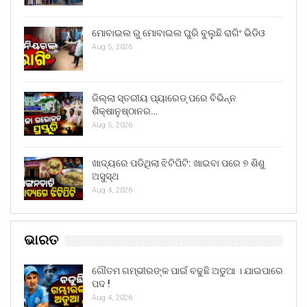
ମୋବାଇଲ ରୁ ମୋବାଇଲ ଘୁରି ବୁଲୁଛି ରାଗିଂ ଭିଡିଓ
Aug 5, 2026
ଜିଲ୍ଲା ସ୍ତରୀୟ ପ୍ୟାରେଡ୍ ପରେ ବିଭିନ୍ନ
ଶିକ୍ଷାନୁଷ୍ଠାନର…
Aug 5, 2026
ଖାଦ୍ୟରେ ପଡିଥିଲା ଝିଟିପିଟି: ଖାଇବା ପରେ ୭ ଶିଶୁ
ଅସୁସ୍ଥ
Aug 4, 2026
ଭାରତ
ଗୌତମ ଗମ୍ଭୀରଙ୍କ ପାଇଁ ବଢୁଛି ଅଡୁଆ । ଯାଇପାରେ
ପଦ !
Aug 4, 2026