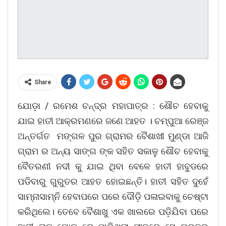
Share
ଯୋଡ଼ା / ରମେଶ ଚନ୍ଦ୍ର ମହାପାତ୍ର : ଶୌଚ ହେବାକୁ
ଯାଇ ହାତୀ ଆକ୍ରମଣରେ ଜଣେ ଆହତ । ଚମ୍ପୁଆ ରେଞ୍ଜ
ଅନ୍ତର୍ଗତ ମଙ୍ଗଳ ପୁର ଗ୍ରାମର ବୈଶାଖୀ ମୁଣ୍ଡା ଆଜି
ଗ୍ରାମ ର ଅନ୍ୟ ସାଙ୍ଗ ଙ୍କ ସହିତ ସକାଳୁ ଶୌଚ ହେବାକୁ
ବୈତରଣୀ ନଦୀ କୁ ଯାଇ ଥିବା ବେଳେ ହାତୀ ହାବୁଡରେ
ପଡିବାରୁ ଗୁରୁତର ଆହତ ହୋଇଛନ୍ତି। ହାତୀ ସହିତ ଦୁହେଁ
ସାମ୍ନାସାମ୍ନି ହେବାପରେ ପରେ ଦୌଡ଼ି ପଳାଇବାକୁ ଚେଷ୍ଟା
କରିଥିଲେ। ତେବେ ବୈଶାଖୁ ଏକ ଖାଲରେ ପଡ଼ିଯିବା ପରେ