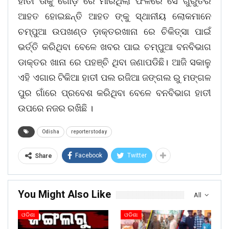
ହାତୀ ତାକୁ ଗୋଡ଼ ରେ ମାରିଥିଲା ଫଳରେ ସେ ଗୁରୁତର
ଆହତ ହୋଇଛନ୍ତି ଆହତ ଙ୍କୁ ସ୍ଥାନୀୟ ଲୋକମାନେ
ଚମ୍ପୁଆ ଉପଖଣ୍ଡ ଡ଼ାକ୍ତରଖାନା ରେ ଚିକିତ୍ସା ପାଇଁ
ଭର୍ତ୍ତି କରିଥିବା ବେଳେ ଖବର ପାଇ ଚମ୍ପୁଆ ବନବିଭାଗ
ଡାକ୍ତର ଖାନା ରେ ପହଞ୍ଚି ଥିବା ଜଣାପଡିଛି। ଆଜି ସକାଳୁ
ଏହି ଏଗାର ଟିକିଆ ହାତୀ ପଲ ରଜିଆ ଜଙ୍ଗଲ ରୁ ମଙ୍ଗଳ
ପୁର ଗାଁରେ ପ୍ରବେଶ କରିଥିବା ବେଳେ ବନବିଭାଗ ହାତୀ
ଉପରେ ନଜର ରଖିଛି ।
Odisha
reporterstoday
Facebook
Twitter
Share
You Might Also Like
All
ଓଡିଶା
ଓଡିଶା