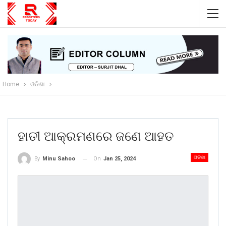
Home
ଓଡିଶା
ହାତୀ ଆକ୍ରମଣରେ ଜଣେ ଆହତ
ଓଡିଶା
On
Jan 25, 2024
By
Minu Sahoo