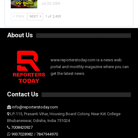
Jul 20, 2026
PREV
NEXT
1 of 2,409
About Us
www.reporterstoday.com is a news web
portal and monthly magazine where you can
get the latest news.
Contact Us
info@reporterstoday.com
LP-115, Prasanti Vihar, Housing Board Colony, Near Kiit College
Bhubaneswar, Odisha, India 751024
7008420927
9937028982
/
7847944970