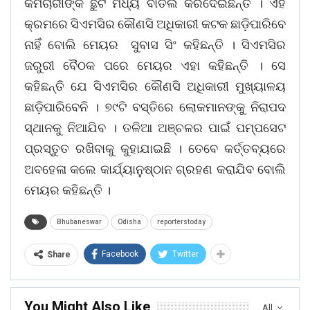
କର୍ମଚାରୀଙ୍କ ଛୁଟି ମଧ୍ୟ ବାତିଲ କରିଦେଇଛନ୍ତି । ଏହି
କ୍ରମରେ ସିଏମସିର କୌଣସି ଅଧିକାରୀ କଟକ ଛାଡ଼ିପାରିବେ
ନାହିଁ ବୋଲି ମେୟର ସୁବାସ ସିଂ କହିଛନ୍ତି । ସିଏମସିର
ଜରୁରୀ ବୈଠକ ପରେ ମେୟର ଏହା କହିଛନ୍ତି । ସେ
କହିଛନ୍ତି ଯେ ସିଏମସିର କୌଣସି ଅଧିକାରୀ ମୁଖ୍ୟାଳୟ
ଛାଡ଼ିପାରିବେନି । ୭୯ଟି ବସ୍ତିରେ ଲୋକମାନଙ୍କୁ ନିରାପଦ
ସ୍ଥାନକୁ ନିଆଯିବ । ତଳିଆ ଅଞ୍ଚଳର ପାଇଁ ପମ୍ପସେଟ
ପ୍ରସ୍ତୁତ ରଖିବାକୁ କୁହାଯାଇଛି । ତେବେ କର୍ତ୍ତବ୍ୟରେ
ଅବହେଳା କଲେ କାର୍ଯ୍ୟାନୁଷ୍ଠାନ ଗ୍ରହଣ କରାଯିବ ବୋଲି
ମେୟର କହିଛନ୍ତି ।
Bhubaneswar
Odisha
reporterstoday
Facebook
Twitter
Share
You Might Also Like
All