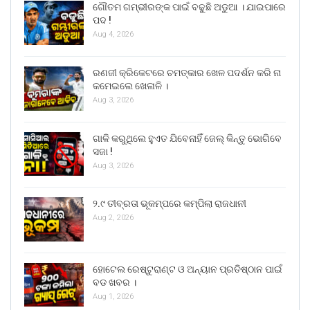
ଗୌତମ ଗମ୍ଭୀରଙ୍କ ପାଇଁ ବଢୁଛି ଅଡୁଆ । ଯାଇପାରେ
ପଦ !
Aug 4, 2026
ରଣଜୀ କ୍ରିକେଟରେ ଚମତ୍କାର ଖେଳ ପଦର୍ଶନ କରି ନା
କମେଇଲେ ଖେଳାଳି ।
Aug 3, 2026
ଗାଳି କରୁଥିଲେ ହୁଏତ ଯିବେନାହିଁ ଜେଲ୍ କିନ୍ତୁ ଭୋଗିବେ
ସଜା !
Aug 3, 2026
୨.୯ ତୀବ୍ରତା ଭୂକମ୍ପରେ କମ୍ପିଲା ରାଜଧାନୀ
Aug 2, 2026
ହୋଟେଲ ରେଷ୍ଟୁରାଣ୍ଟ ଓ ଅନ୍ୟାନ ପ୍ରତିଷ୍ଠାନ ପାଇଁ
ବଡ ଖବର ।
Aug 1, 2026