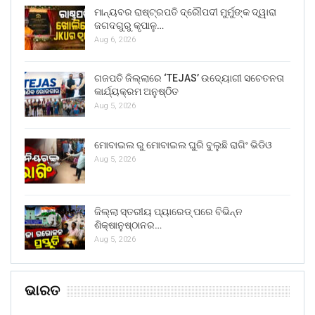
ମାନ୍ୟବର ରାଷ୍ଟ୍ରପତି ଦ୍ରୌପଦୀ ମୁର୍ମୁଙ୍କ ଦ୍ୱାରା
ଜଗଦଗୁରୁ କୃପାଳୁ…
Aug 6, 2026
ଗଜପତି ଜିଲ୍ଲାରେ ‘TEJAS’ ଉଦ୍ୟୋଗୀ ସଚେତନତା
କାର୍ଯ୍ୟକ୍ରମ ଅନୁଷ୍ଠିତ
Aug 5, 2026
ମୋବାଇଲ ରୁ ମୋବାଇଲ ଘୁରି ବୁଲୁଛି ରାଗିଂ ଭିଡିଓ
Aug 5, 2026
ଜିଲ୍ଲା ସ୍ତରୀୟ ପ୍ୟାରେଡ୍ ପରେ ବିଭିନ୍ନ
ଶିକ୍ଷାନୁଷ୍ଠାନର…
Aug 5, 2026
ଭାରତ