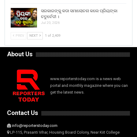
ସରକାରଙ୍କୁ କଡା ସମାଲୋଚନା କଲେ ପ୍ରିୟଙ୍କା
ଚତୁର୍ବେଦୀ ।
Jul 20, 2026
PREV
NEXT
1 of 2,409
About Us
www.reporterstoday.com is a news web
portal and monthly magazine where you can
get the latest news.
Contact Us
info@reporterstoday.com
LP-115, Prasanti Vihar, Housing Board Colony, Near Kiit College