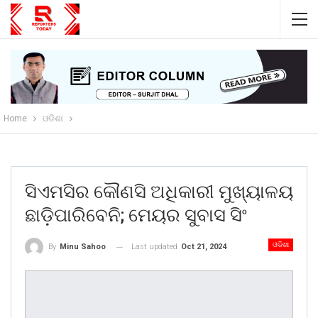
Home
ଓଡିଶା
ସିଏମସିର କୌଣସି ଅଧିକାରୀ ମୁଖ୍ୟାଳୟ
ଛାଡ଼ିପାରିବେନି; ମେୟର ସୁବାସ ସିଂ
ଓଡିଶା
Last updated
Oct 21, 2024
By
Minu Sahoo