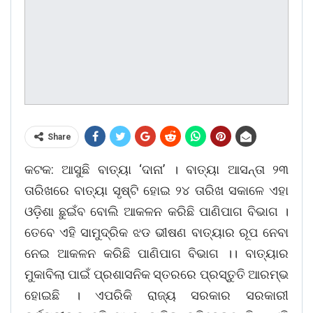
Share
କଟକ: ଆସୁଛି ବାତ୍ୟା ‘ଦାନା’ । ବାତ୍ୟା ଆସନ୍ତା ୨୩
ତାରିଖରେ ବାତ୍ୟା ସୃଷ୍ଟି ହୋଇ ୨୪ ତାରିଖ ସକାଳେ ଏହା
ଓଡ଼ିଶା ଛୁଇଁବ ବୋଲି ଆକଳନ କରିଛି ପାଣିପାଗ ବିଭାଗ ।
ତେବେ ଏହି ସାମୁଦ୍ରିକ ଝଡ ଭୀଷଣ ବାତ୍ୟାର ରୂପ ନେବା
ନେଇ ଆକଳନ କରିଛି ପାଣିପାଗ ବିଭାଗ ।। ବାତ୍ୟାର
ମୁକାବିଲା ପାଇଁ ପ୍ରଶାସନିକ ସ୍ତରରେ ପ୍ରସ୍ତୁତି ଆରମ୍ଭ
ହୋଇଛି । ଏପରିକି ରାଜ୍ୟ ସରକାର ସରକାରୀ