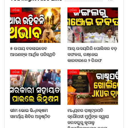
ଓଡିଶା
ଓଡିଶା
୫ ଉପାୟ ବଦଳାଇଦେବ
ଆର୍.ଉଦୟଗିରି ପୋଲିସର ବଡ଼
ଆପଣଙ୍କ ଆର୍ଥିକ ପରିସ୍ଥିତି
ସଫଳତା, ଗଞ୍ଜେଇ
କାରବାରରେ ୨ ଗିରଫ
ଓଡିଶା
ଓଡିଶା
ଭୀମ ଭୋଇ ଭିନ୍ନକ୍ଷମ
ମାନ୍ୟବର ରାଷ୍ଟ୍ରପତି
ସାମର୍ଥ୍ୟ ଶିବିର ଅନୁଷ୍ଠିତ
ଦ୍ରୌପଦୀ ମୁର୍ମୁଙ୍କ ଦ୍ୱାରା
ଜଗଦଗୁରୁ କୃପାଳୁ