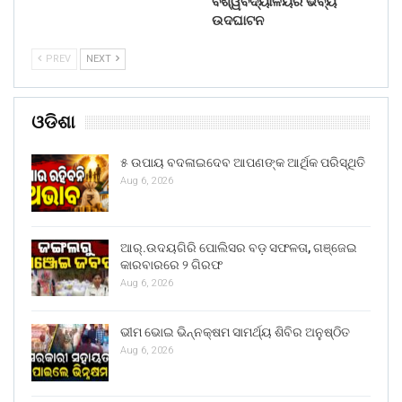
ବିଶ୍ୱବିଦ୍ୟାଳୟର ଭବ୍ୟ
ଉଦଘାଟନ
PREV
NEXT
ଓଡିଶା
୫ ଉପାୟ ବଦଳାଇଦେବ ଆପଣଙ୍କ ଆର୍ଥିକ ପରିସ୍ଥିତି
Aug 6, 2026
ଆର୍.ଉଦୟଗିରି ପୋଲିସର ବଡ଼ ସଫଳତା, ଗଞ୍ଜେଇ
କାରବାରରେ ୨ ଗିରଫ
Aug 6, 2026
ଭୀମ ଭୋଇ ଭିନ୍ନକ୍ଷମ ସାମର୍ଥ୍ୟ ଶିବିର ଅନୁଷ୍ଠିତ
Aug 6, 2026