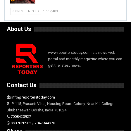
PREV
NEXT
1 of 2,409
About Us
www.reporterstoday.com is a news web
portal and monthly magazine where you can
get the latest news.
Contact Us
info@reporterstoday.com
LP-115, Prasanti Vihar, Housing Board Colony, Near Kiit College
Bhubaneswar, Odisha, India 751024
7008420927
9937028982
/
7847944970