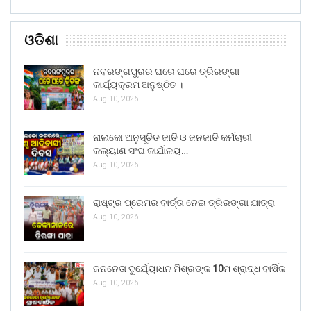
ଓଡିଶା
ନବରଙ୍ଗପୁରର ଘରେ ଘରେ ତ୍ରିରଙ୍ଗା
କାର୍ଯ୍ୟକ୍ରମ ଅନୁଷ୍ଠିତ ।
Aug 10, 2026
ନାଲକୋ ଅନୁସୂଚିତ ଜାତି ଓ ଜନଜାତି କର୍ମଚାରୀ
କଲ୍ୟାଣ ସଂଘ କାର୍ଯାଳୟ…
Aug 10, 2026
ରାଷ୍ଟ୍ର ପ୍ରେମର ବାର୍ତ୍ତା ନେଇ ତ୍ରିରଙ୍ଗା ଯାତ୍ରା
Aug 10, 2026
ଜନନେତା ଦୁର୍ଯ୍ୟୋଧନ ମିଶ୍ରଙ୍କ 10ମ ଶ୍ରାଦ୍ଧ ବାର୍ଷିକ
Aug 10, 2026