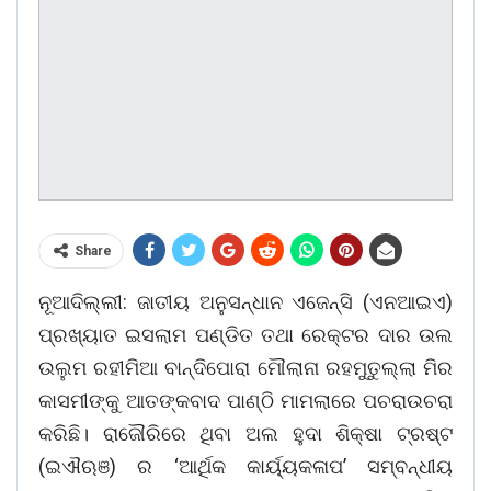
Share
ନୂଆଦିଲ୍ଲୀ: ଜାତୀୟ ଅନୁସନ୍ଧାନ ଏଜେନ୍ସି (ଏନଆଇଏ)
ପ୍ରଖ୍ୟାତ ଇସଲାମ ପଣ୍ଡିତ ତଥା ରେକ୍ଟର ଦାର ଉଲ
ଉଲୁମ ରହୀମିଆ ବାନ୍ଦିପୋରା ମୌଲାନା ରହମୁତୁଲ୍ଲା ମିର
କାସମୀଙ୍କୁ ଆତଙ୍କବାଦ ପାଣ୍ଠି ମାମଲାରେ ପଚରାଉଚରା
କରିଛି। ରାଜୌରିରେ ଥିବା ଅଲ ହୁଦା ଶିକ୍ଷା ଟ୍ରଷ୍ଟ
(ଇଐଋଞ) ର ‘ଆର୍ଥିକ କାର୍ୟ୍ୟକଳାପ’ ସମ୍ବନ୍ଧୀୟ