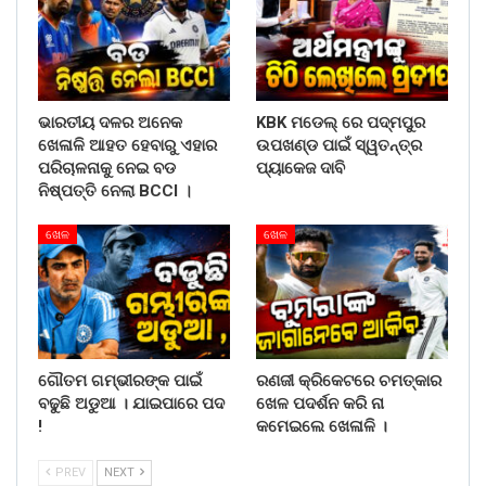
ଭାରତୀୟ ଦଳର ଅନେକ
KBK ମଡେଲ୍ ରେ ପଦ୍ମପୁର
ଖେଳାଳି ଆହତ ହେବାରୁ ଏହାର
ଉପଖଣ୍ଡ ପାଇଁ ସ୍ୱତନ୍ତ୍ର
ପରିଚାଳନାକୁ ନେଇ ବଡ
ପ୍ୟାକେଜ ଦାବି
ନିଷ୍ପତ୍ତି ନେଲା BCCI ।
ଖେଳ
ଖେଳ
ଗୌତମ ଗମ୍ଭୀରଙ୍କ ପାଇଁ
ରଣଜୀ କ୍ରିକେଟରେ ଚମତ୍କାର
ବଢୁଛି ଅଡୁଆ । ଯାଇପାରେ ପଦ
ଖେଳ ପଦର୍ଶନ କରି ନା
!
କମେଇଲେ ଖେଳାଳି ।
PREV
NEXT