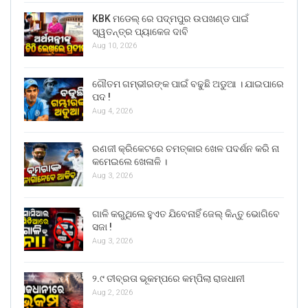
KBK ମଡେଲ୍ ରେ ପଦ୍ମପୁର ଉପଖଣ୍ଡ ପାଇଁ
ସ୍ୱତନ୍ତ୍ର ପ୍ୟାକେଜ ଦାବି
Aug 10, 2026
ଗୌତମ ଗମ୍ଭୀରଙ୍କ ପାଇଁ ବଢୁଛି ଅଡୁଆ । ଯାଇପାରେ
ପଦ !
Aug 4, 2026
ରଣଜୀ କ୍ରିକେଟରେ ଚମତ୍କାର ଖେଳ ପଦର୍ଶନ କରି ନା
କମେଇଲେ ଖେଳାଳି ।
Aug 3, 2026
ଗାଳି କରୁଥିଲେ ହୁଏତ ଯିବେନାହିଁ ଜେଲ୍ କିନ୍ତୁ ଭୋଗିବେ
ସଜା !
Aug 3, 2026
୨.୯ ତୀବ୍ରତା ଭୂକମ୍ପରେ କମ୍ପିଲା ରାଜଧାନୀ
Aug 2, 2026