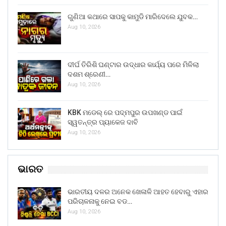
ଗୁଣିଆ କଥାରେ ସାପକୁ କାମୁଡି ମାରିଦେଲେ ଯୁବକ…
Aug 10, 2026
ଦୀର୍ଘ ତିରିଶି ଘଣ୍ଟାର ଉଦ୍ଧାର କାର୍ଯ୍ୟ ପରେ ମିଳିଲା
ଦଶମ ଶ୍ରେଣୀ…
Aug 10, 2026
KBK ମଡେଲ୍ ରେ ପଦ୍ମପୁର ଉପଖଣ୍ଡ ପାଇଁ
ସ୍ୱତନ୍ତ୍ର ପ୍ୟାକେଜ ଦାବି
Aug 10, 2026
ଭାରତ
ଭାରତୀୟ ଦଳର ଅନେକ ଖେଳାଳି ଆହତ ହେବାରୁ ଏହାର
ପରିଚାଳନାକୁ ନେଇ ବଡ…
Aug 10, 2026