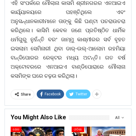
ଏହି ସଂପର୍କରେ ମୌଲାନା କାସମି ଶ୍ରୀନଗରର ଏନଆଇଏ
କାର୍ୟ୍ୟାଳୟରେ ପହଞ୍ଚିଥିଲେ ଏବଂ
ଅନୁସନ୍ଧାନକାରୀମାନେ ତାଙ୍କୁ କିଛି ଘଣ୍ଟା ପଚରାଉଚରା
କରିଥିଲେ। କାସିମି କେବଳ ଜଣେ ପ୍ରତିଷ୍ଠିତ ଧାର୍ମିକ
ଧର୍ମଗୁରୁ ନୁହଁନ୍ତି ବରଂ ଜାମ୍ମୁ କାଶ୍ମୀରର ସର୍ବ ବୃହତ
ଇସଲାମ ସେମିନାରୀ ଥିବା ଡାର୍-ଉଲ୍-ଆଲୋମ ରହମିୟା
ବାନ୍ଦିପୋରର ରେକ୍ଟର ମଧ୍ୟ ଅଟନ୍ତି। ଗତ ବର୍ଷ
ଅକ୍ଟୋବରରେ ଏନଆଇଏ ବାଣ୍ଡିପୋରାରେ ମୌଲାନା
କସମିଙ୍କ ଘରେ ଚଢ଼ଉ କରିଥିଲା।
Facebook
Twitter
Share
You Might Also Like
All
ଖେଳ
ଓଡିଶା