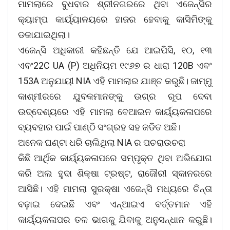
ମାମଲାରେ ବୁଧବାର ଶ୍ରୀନଗରରେ ଥିବା ଏଜେନ୍ସିର
କ୍ୟାମ୍ପ କାର୍ୟ୍ୟାଳୟରେ ହାଜର ହେବାକୁ କାସିମିଙ୍କୁ
ଡକାଯାଇଥିଲା।
ଏଜେନ୍ସି ଅଧିକାରୀ କହିଛନ୍ତି ଯେ ଆଇପିସି, ୧୦, ୧୩
ଏବଂ22C UA (P) ଅଧିନିୟମ ୧୯୬୭ ର ଧାରା 120B ଏବଂ
153A ଅନୁଯାୟୀ NIA ଏହି ମାମଲାର ଯାଞ୍ଚ କରୁଛି। ଜାମ୍ମୁ
କାଶ୍ମୀରରେ ଯୁବକମାନଙ୍କୁ ଉଗ୍ର ରୂପ ଦେବା
ଉଦ୍ଦେଶ୍ୟରେ ଏହି ମାମଲା ବେଆଇନ କାର୍ୟ୍ୟକଳାପରେ
ବ୍ୟବହାର ପାଇଁ ପାଣ୍ଠି ସଂଗ୍ରହ ସହ ଜଡିତ ଅଛି।
ଅନେକ ଘଣ୍ଟା ଧରି ଚାଲିଥିଲା NIA ର ପଚରାଉଚରା
କିଛି ଆର୍ଥିକ କାର୍ୟ୍ୟକଳାପରେ ସମ୍ପୃକ୍ତ ଥିବା ଅଭିଯୋଗ
କରି ଅଲ ହୁଦା ଶିକ୍ଷା ଟ୍ରଷ୍ଟ, ରାଜୌରୀ ସ୍କାନରରେ
ଆସିଛି। ଏହି ମାମଲା ସୁରକ୍ଷା ଏଜେନ୍ସି ମଧ୍ୟରେ ଚିନ୍ତା
ବଢ଼ାଇ ଦେଇଛି ଏବଂ ଏନ୍ଆଇଏ ବର୍ତ୍ତମାନ ଏହି
କାର୍ୟ୍ୟକଳାପର ତଳ ଭାଗକୁ ଯିବାକୁ ଅନୁସନ୍ଧାନ କରୁଛି।