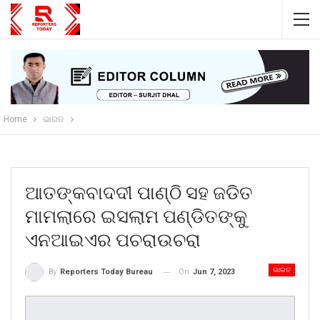
Home
ଭାରତ
ଆତଙ୍କବାଦଦୀ ପାଣ୍ଠି ସହ ଜଡିତ
ମାମଲାରେ ଇସଲାମ ପଣ୍ଡିତଙ୍କୁ
ଏନଆଇଏର ପଚରାଉଚରା
ଭାରତ
On
Jun 7, 2023
By
Reporters Today Bureau