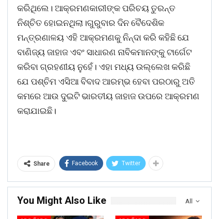
କରିଥିଲେ। ଆକ୍ରମଣକାରୀଙ୍କ ପରିଚୟ ତୁରନ୍ତ
ନିଶ୍ଚିତ ହୋଇନଥିଲା।ଗୁରୁବାର ଦିନ ବୈଦେଶିକ
ମନ୍ତ୍ରଣାଳୟ ଏହି ଆକ୍ରମଣକୁ ନିନ୍ଦା କରି କହିଛି ଯେ
ବାଣିଜ୍ୟ ଜାହାଜ ଏବଂ ସାଧାରଣ ନାବିକମାନଙ୍କୁ ଟାର୍ଗେଟ
କରିବା ଗ୍ରହଣୀୟ ନୁହେଁ। ଏହା ମଧ୍ୟ ଉଲ୍ଲେଖ କରିଛି
ଯେ ପଶ୍ଚିମ ଏସିଆ ବିବାଦ ଆରମ୍ଭ ହେବା ପରଠାରୁ ଅତି
କମରେ ଆଉ ଦୁଇଟି ଭାରତୀୟ ଜାହାଜ ଉପରେ ଆକ୍ରମଣ
କରାଯାଇଛି।
Facebook
Twitter
Share
You Might Also Like
All