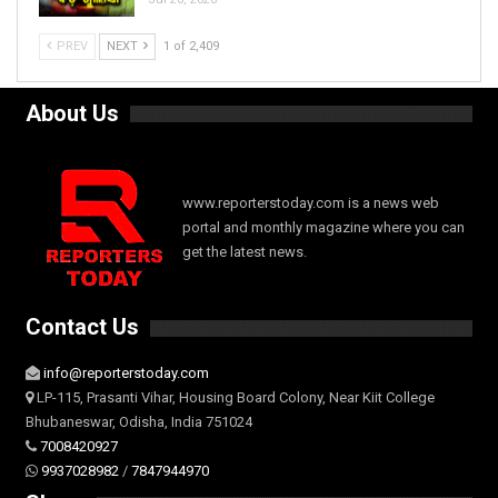
PREV
NEXT
1 of 2,409
About Us
www.reporterstoday.com is a news web
portal and monthly magazine where you can
get the latest news.
Contact Us
info@reporterstoday.com
LP-115, Prasanti Vihar, Housing Board Colony, Near Kiit College
Bhubaneswar, Odisha, India 751024
7008420927
9937028982
/
7847944970