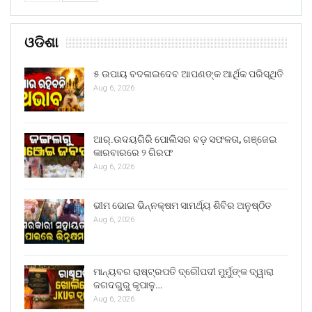
ଓଡିଶା
୫ ଉପାୟ ବଦଳାଇଦେବ ଆପଣଙ୍କ ଆର୍ଥିକ ପରିସ୍ଥିତି
Aug 6, 2026
ଆର୍.ଉଦୟଗିରି ପୋଲିସର ବଡ଼ ସଫଳତା, ଗଞ୍ଜେଇ
କାରବାରରେ ୨ ଗିରଫ
Aug 6, 2026
ଭୀମ ଭୋଇ ଭିନ୍ନକ୍ଷମ ସାମର୍ଥ୍ୟ ଶିବିର ଅନୁଷ୍ଠିତ
Aug 6, 2026
ମାନ୍ୟବର ରାଷ୍ଟ୍ରପତି ଦ୍ରୌପଦୀ ମୁର୍ମୁଙ୍କ ଦ୍ୱାରା
ଜଗଦଗୁରୁ କୃପାଳୁ…
Aug 6, 2026