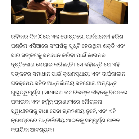
ରବିବାର ଦିନ X ରେ ଏକ ପୋଷ୍ଟରେ, ପାର୍ବଥନେନୀ ହରିଶ
ପଶ୍ଚିମ ଏସିଆରେ ସଂଘର୍ଷରୁ ସୃଷ୍ଟି ହେଉଥିବା ଶକ୍ତି ଏବଂ
ସାର ସଙ୍କଟକୁ ସମାଧାନ କରିବା ପାଇଁ ଭାରତର
ଦୃଷ୍ଟିକୋଣ ସେୟାର କରିଛନ୍ତି। ସେ କହିଛନ୍ତି ଯେ ଏହି
ସଙ୍କଟର ସମାଧାନ ପାଇଁ କ୍ଷଣସ୍ଥାୟୀ ଏବଂ ଦୀର୍ଘକାଳୀନ
ପଦକ୍ଷେପ ସହିତ ଆନ୍ତର୍ଜାତୀୟ ସହଯୋଗ ଅତ୍ୟନ୍ତ
ଗୁରୁତ୍ୱପୂର୍ଣ୍ଣ। ସାଧାରଣ ନାଗରିକଙ୍କ ଜୀବନକୁ ବିପଦରେ
ପକାଇବା ଏବଂ ହର୍ମୁଜ୍ ପ୍ରଣାଳୀରେ ନୌଚାଳନା
ସ୍ୱାଧୀନତାକୁ ବାଧା ଦେବା ଗ୍ରହଣୀୟ ନୁହେଁ, ଏବଂ ଏହି
କ୍ଷେତ୍ରରେ ଅନ୍ତର୍ଜାତୀୟ ଆଇନକୁ ସମ୍ପୂର୍ଣ୍ଣ ପାଳନ
କରାଯିବା ଆବଶ୍ୟକ।