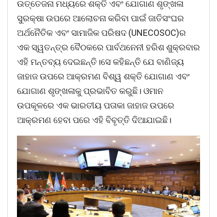
ଉତ୍ତେଜନା ମଧ୍ୟରେ ଶକ୍ତି ଏବଂ ଯୋଗାଣ ଶୃଙ୍ଖଳା
ସୁରକ୍ଷା ଉପରେ ଆଲୋଚନା କରିବା ପାଇଁ ଜାତିସଂଘର
ଅର୍ଥନୈତିକ ଏବଂ ସାମାଜିକ ପରିଷଦ (UNECOSOC)ର
ଏକ ସ୍ୱତନ୍ତ୍ର ବୈଠକରେ ପାର୍ବଥନେନୀ ହରିଶ ଶୁକ୍ରବାର
ଏହି ମନ୍ତବ୍ୟ ଦେଇଛନ୍ତି।ସେ କହିଛନ୍ତି ଯେ ବାଣିଜ୍ୟ
ଜାହାଜ ଉପରେ ଆକ୍ରମଣ ବିଶ୍ୱ ଶକ୍ତି ଯୋଗାଣ ଏବଂ
ଯୋଗାଣ ଶୃଙ୍ଖଳାକୁ ପ୍ରଭାବିତ କରୁଛି। ଓମାନ
ଉପକୂଳରେ ଏକ ଭାରତୀୟ ପତାକା ଜାହାଜ ଉପରେ
ଆକ୍ରମଣ ହେବା ପରେ ଏହି ବିବୃତ୍ତି ଦିଆଯାଇଛି।