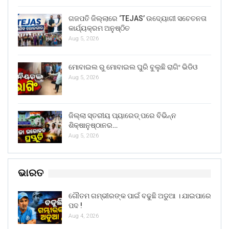
ଗଜପତି ଜିଲ୍ଲାରେ ‘TEJAS’ ଉଦ୍ୟୋଗୀ ସଚେତନତା
କାର୍ଯ୍ୟକ୍ରମ ଅନୁଷ୍ଠିତ
Aug 5, 2026
ମୋବାଇଲ ରୁ ମୋବାଇଲ ଘୁରି ବୁଲୁଛି ରାଗିଂ ଭିଡିଓ
Aug 5, 2026
ଜିଲ୍ଲା ସ୍ତରୀୟ ପ୍ୟାରେଡ୍ ପରେ ବିଭିନ୍ନ
ଶିକ୍ଷାନୁଷ୍ଠାନର…
Aug 5, 2026
ଭାରତ
ଗୌତମ ଗମ୍ଭୀରଙ୍କ ପାଇଁ ବଢୁଛି ଅଡୁଆ । ଯାଇପାରେ
ପଦ !
Aug 4, 2026