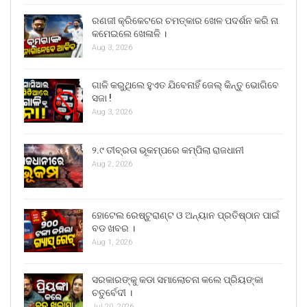
ରଣଜୀ କ୍ରିକେଟରେ ଚମତ୍କାର ଖେଳ ପଦର୍ଶନ କରି ନା
କମେଇଲେ ଖେଳାଳି ।
Aug 3, 2026
ଗାଳି କରୁଥିଲେ ହୁଏତ ଯିବେନାହିଁ ଜେଲ୍ କିନ୍ତୁ ଭୋଗିବେ
ସଜା !
Aug 3, 2026
୨.୯ ତୀବ୍ରତା ଭୂକମ୍ପରେ କମ୍ପିଲା ରାଜଧାନୀ
Aug 2, 2026
ହୋଟେଲ ରେଷ୍ଟୁରାଣ୍ଟ ଓ ଅନ୍ୟାନ ପ୍ରତିଷ୍ଠାନ ପାଇଁ
ବଡ ଖବର ।
Aug 1, 2026
ସରକାରଙ୍କୁ କଡା ସମାଲୋଚନା କଲେ ପ୍ରିୟଙ୍କା
ଚତୁର୍ବେଦୀ ।
Jul 20, 2026