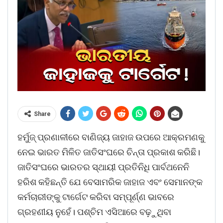
Share
ହର୍ମୁଜ୍ ପ୍ରଣାଳୀରେ ବାଣିଜ୍ୟ ଜାହାଜ ଉପରେ ଆକ୍ରମଣକୁ
ନେଇ ଭାରତ ମିଳିତ ଜାତିସଂଘରେ ଚିନ୍ତା ପ୍ରକାଶ କରିଛି।
ଜାତିସଂଘରେ ଭାରତର ସ୍ଥାୟୀ ପ୍ରତିନିଧି ପାର୍ବଥନେନି
ହରିଶ କହିଛନ୍ତି ଯେ ବେସାମରିକ ଜାହାଜ ଏବଂ ସେମାନଙ୍କ
କର୍ମଚାରୀଙ୍କୁ ଟାର୍ଗେଟ କରିବା ସମ୍ପୂର୍ଣ୍ଣ ଭାବରେ
ଗ୍ରହଣୀୟ ନୁହେଁ। ପଶ୍ଚିମ ଏସିଆରେ ବଢ଼ୁଥିବା