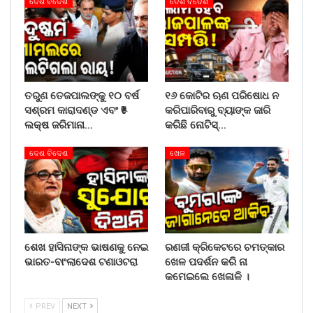
ଦେଶ ବିଦେଶ
ଦେଶ ବିଦେଶ
ତରୁଣ ତେଜପାଲଙ୍କୁ ୧୦ ବର୍ଷ
୧୬ କୋଟିର ଋଣ ପରିଷୋଧ ନ
ସଶ୍ରମ କାରାଦଣ୍ଡ ଏବଂ ₹୫
କରିପାରିବାରୁ ବ୍ୟାଙ୍କ ଜାରି
ଲକ୍ଷ ଜରିମାନା…
କରିଛି ନୋଟିସ୍…
ଦେଶ ବିଦେଶ
ଖେଳ
ଶେଖ ହାସିନାଙ୍କ ଭାଷଣକୁ ନେଇ
ରଣଜୀ କ୍ରିକେଟରେ ଚମତ୍କାର
ଭାରତ-ବାଂଲାଦେଶ ଟଣାଓଟରା
ଖେଳ ପଦର୍ଶନ କରି ନା
କମେଇଲେ ଖେଳାଳି ।
PREV
NEXT