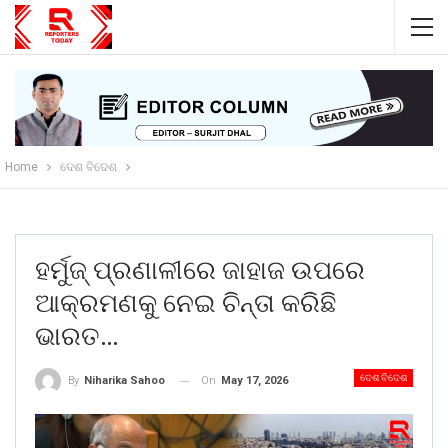
Home
ଦେଶ ବିଦେଶ
ହର୍ମୁଜ୍ ପ୍ରଣାଳୀରେ ଜାହାଜ ଉପରେ
ଆକ୍ରମଣକୁ ନେଇ ଚିନ୍ତା କରିଛି
ଭାରତ…
ଦେଶ ବିଦେଶ
On
May 17, 2026
By
Niharika Sahoo