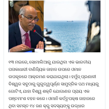
୧୩ ମଇରେ, ସୋମାଲିଆରୁ ଯାଉଥିବା ଏକ ଭାରତୀୟ
ପତାକାଧାରୀ ବାଣିଜ୍ୟିକ ଜାହାଜ ଉପରେ ଓମାନ
ଉପକୂଳରେ ଆକ୍ରମଣ କରାଯାଇଥିଲା। ହର୍ମୁଜ୍ ପ୍ରଣାଳୀ
ବିଶ୍ୱର ସବୁଠାରୁ ଗୁରୁତ୍ୱପୂର୍ଣ୍ଣ ସାମୁଦ୍ରିକ ପଥ ମଧ୍ୟରୁ
ଗୋଟିଏ, ଯାହା ବିଶ୍ୱ ଶକ୍ତି ଯୋଗାଣର ପ୍ରାୟ ଏକ
ପଞ୍ଚମାଂଶ ବହନ କରେ। ଓମାନି କର୍ତ୍ତୃପକ୍ଷ ଜାହାଜରେ
ଥିବା ସମସ୍ତ ୧୪ ଜଣ କ୍ରୁ ସଦସ୍ୟଙ୍କୁ ଉଦ୍ଧାର