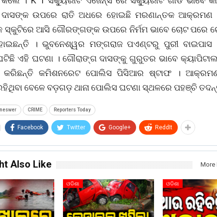
କଲେ । K 1 ସିକ୍ୟୁରୀଟି ଏଜେନ୍ସି ରେ ସିକ୍ୟୁରୀଟି ଗାର୍ଡ ଭାବେ କ
 ଦାସଙ୍କ ଉପରେ ରାତି ଅଧରେ ହୋଇଛି ମରଣାନ୍ତକ ଆକ୍ରମଣ ।
ତ ଏକ ସ୍କୁଟିରେ ଆସି ଗୌରଙ୍ଗଙ୍କ ଉପରେ ନିର୍ମମ ଭାବେ ଚୋଟ ପରେ
ଇଛନ୍ତି । ଭୁବନେଶ୍ୱର ମଙ୍ଗରାଜ ପଏଣ୍ଟରୁ ପୁରୀ ବାଇପାସ 
ଘଟିଛି ଏହି ଘଟଣା । ଗୌରାଙ୍ଗ ଦାସଙ୍କୁ ଗୁରୁତର ଭାବେ କ୍ୟାପିଟା
୍ତି କରିଛନ୍ତି କମିଶନରେଟ ପୋଲିସ ପିସିଆର ଷ୍ଟାଫ । ଆକ୍ର
ହିଥିବା ବେଳେ ବଡ଼ଗଡ଼ ଥାନା ପୋଲିସ ଘଟଣା ସ୍ଥଳରେ ପହଞ୍ଚି ତଦନ୍ତ
neswer
CRIME
Reporters Today
Facebook
Twitter
Google+
ReddIt
ht Also Like
More 
ଓଡିଶା
ଓଡିଶା