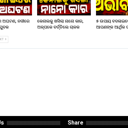
ରେ ଅଘଟଣ, ନଦୀରେ
କେନାଲକୁ ଖସିଲା ନାନୋ କାର,
୫ ଉପାୟ ବଦଳାଇଦ
ଯୁବକ
ଅଳ୍ପକେ ବର୍ତ୍ତିଲେ ଚାଳକ
ଆପଣଙ୍କ ଆର୍ଥିକ ପର
EXT
Us
Share