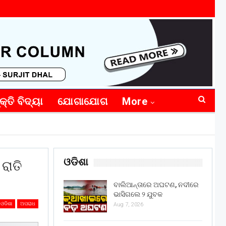
କ୍ତି ବିଦ୍ୟା
ଯୋଗାଯୋଗ
More
ଓଡିଶା
ରାତି
ବାଲିଆନ୍ତାରେ ଅଘଟଣ, ନଦୀରେ
ଭାସିଗଲେ ୨ ଯୁବକ
ଓଡିଶା
ଅପରାଧ
Aug 7, 2026