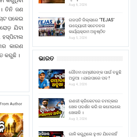
ାମ କରୁଥିବା
Aug 6, 2026
 ତିନି ଜଣ
 ଚୋଟ ପକେଇ
ଗଜପତି ଜିଲ୍ଲାରେ ‘TEJAS’
ଉଦ୍ୟୋଗୀ ସଚେତନତା
ରୋଡ଼ ଯିବା
କାର୍ଯ୍ୟକ୍ରମ ଅନୁଷ୍ଠିତ
ଲ ହସ୍ପିଟାଲ
Aug 5, 2026
ମଣର କାରଣ
 କରୁଛି ।
ଭାରତ
ଗୌତମ ଗମ୍ଭୀରଙ୍କ ପାଇଁ ବଢୁଛି
ଅଡୁଆ । ଯାଇପାରେ ପଦ !
Aug 4, 2026
ରଣଜୀ କ୍ରିକେଟରେ ଚମତ୍କାର
From Author
ଖେଳ ପଦର୍ଶନ କରି ନା କମେଇଲେ
ଖେଳାଳି ।
Aug 3, 2026
ଗାଳି କରୁଥିଲେ ହୁଏତ ଯିବେନାହିଁ