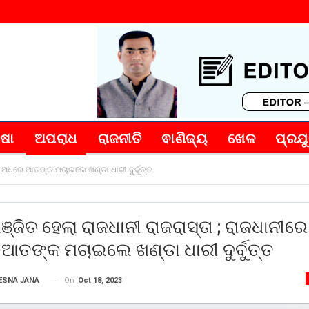
୍ଷା
ଅପରାଧ
ରାଜନୀତି
ଵାଣିଜ୍ୟ
ଖେଳ
ପ୍ରଯୁ
ତି ଅଧରେ ଆତଙ୍କ ମଚାଇଲେ ଖଣ୍ଡା ଧାରୀ ଦୁର୍ବୁତ୍ତ
୍ଜିତ ହେଲା ରାଜଧାନୀ ରାଜରାସ୍ତା ; ରାଜଧାନୀରେ 
ତଙ୍କ ମଚାଇଲେ ଖଣ୍ଡା ଧାରୀ ଦୁର୍ବୁତ୍ତ
On
Oct 18, 2023
ESNA JANA