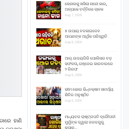
କେନାଲକୁ ଖସିଲା ନାନୋ କାର,
ଅଳ୍ପକେ ବର୍ତ୍ତିଲେ ଚାଳକ
Aug 7, 2026
୫ ଉପାୟ ବଦଳାଇଦେବ
ଆପଣଙ୍କ ଆର୍ଥିକ ପରିସ୍ଥିତି
Aug 6, 2026
ଆର୍.ଉଦୟଗିରି ପୋଲିସର ବଡ଼
ସଫଳତା, ଗଞ୍ଜେଇ କାରବାରରେ
୨ ଗିରଫ
Aug 6, 2026
ଭୀମ ଭୋଇ ଭିନ୍ନକ୍ଷମ ସାମର୍ଥ୍ୟ
ଶିବିର ଅନୁଷ୍ଠିତ
Aug 6, 2026
ମାନ୍ୟବର ରାଷ୍ଟ୍ରପତି ଦ୍ରୌପଦୀ
୍ଡାରେ ହାଣି
ମୁର୍ମୁଙ୍କ ଦ୍ୱାରା ଜଗଦଗୁରୁ
କୃପାଳୁ…