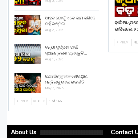
Aug 3, 2026
ଆହତ ଯୋଗୁଁ ଏବେ କାମ କରିବେ
ବାଲିଆନ୍ତା
ନାହିଁ ରଶ୍ମିକା
ଭାସିଗଲେ ୨ 
Aug 2, 2026
PREV
N
ବନ୍ୟା ଦୁର୍ଦ୍ଦଶା ପାଇଁ
ସ୍ଥାନାନ୍ତରଣ ପ୍ରସ୍ତୁତି…
Aug 1, 2026
ଯୋଗୀଙ୍କୁ କାଳ ହୋଇଥିଲା
ମନ୍ଦିରକୁ ନେଇ ରାଜନୀତି
May 6, 2026
PREV
NEXT
1 of 166
About Us
Contact 