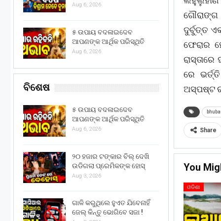
ଲହୁଲୁହାଣ 
Aug 6, 2026
ଗୌରାଙ୍ଗ
ଦୁର୍ବୁତ୍
୫ ଉପାୟ ବଦଳାଇଦେବ
ଆପଣଙ୍କ ଆର୍ଥିକ ପରିସ୍ଥିତି
ଫେରାର ହୋ
Aug 6, 2026
ରାସ୍ତାରେ 
ରେ ଭର୍ତ
ବିଶେଷ
ଅସ୍ପଷ୍ଟ ର
୫ ଉପାୟ ବଦଳାଇଦେବ
bhuba
ଆପଣଙ୍କ ଆର୍ଥିକ ପରିସ୍ଥିତି
Aug 6, 2026
Share
୨୦ ହଜାର ଟଙ୍କାର ବିଲ୍ ଦେଖି
You Mig
ଉଡିଗଲା ପ୍ରେମିକଙ୍କ ହୋସ୍
Aug 3, 2026
ଓଡିଶା
ଗାଳି କରୁଥିଲେ ହୁଏତ ଯିବେନାହିଁ
ଜେଲ୍ କିନ୍ତୁ ଭୋଗିବେ ସଜା !