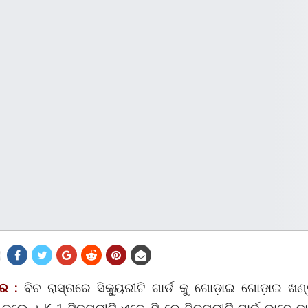
ର :
ବିଚ ରାସ୍ତାରେ ସିକ୍ୟୁରୀଟି ଗାର୍ଡ କୁ ଗୋଡ଼ାଇ ଗୋଡ଼ାଇ ଖଣ