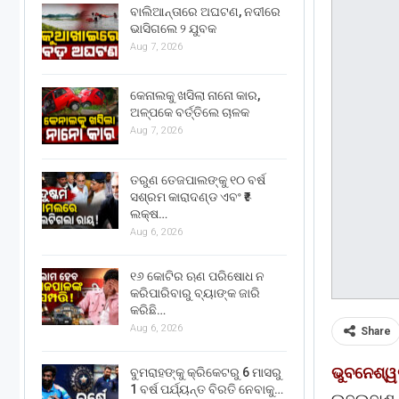
ବାଲିଆନ୍ତାରେ ଅଘଟଣ, ନଦୀରେ
ଭାସିଗଲେ ୨ ଯୁବକ
Aug 7, 2026
କେନାଲକୁ ଖସିଲା ନାନୋ କାର,
ଅଳ୍ପକେ ବର୍ତ୍ତିଲେ ଚାଳକ
Aug 7, 2026
ତରୁଣ ତେଜପାଲଙ୍କୁ ୧୦ ବର୍ଷ
ସଶ୍ରମ କାରାଦଣ୍ଡ ଏବଂ ₹୫
ଲକ୍ଷ…
Aug 6, 2026
୧୬ କୋଟିର ଋଣ ପରିଷୋଧ ନ
କରିପାରିବାରୁ ବ୍ୟାଙ୍କ ଜାରି
କରିଛି…
Aug 6, 2026
Share
ଭୁବନେଶ୍ୱ
ବୁମରାହଙ୍କୁ କ୍ରିକେଟରୁ 6 ମାସରୁ
1 ବର୍ଷ ପର୍ଯ୍ୟନ୍ତ ବିରତି ନେବାକୁ…