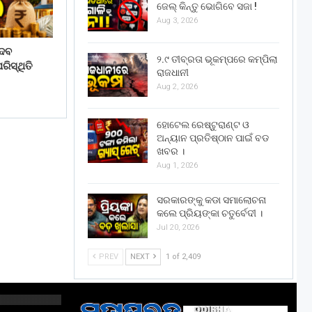
ଜେଲ୍ କିନ୍ତୁ ଭୋଗିବେ ସଜା !
Aug 3, 2026
େବ
୨.୯ ତୀବ୍ରତା ଭୂକମ୍ପରେ କମ୍ପିଲା
ିସ୍ଥିତି
ରାଜଧାନୀ
Aug 2, 2026
ହୋଟେଲ ରେଷ୍ଟୁରାଣ୍ଟ ଓ
ଅନ୍ୟାନ ପ୍ରତିଷ୍ଠାନ ପାଇଁ ବଡ
ଖବର ।
Aug 1, 2026
ସରକାରଙ୍କୁ କଡା ସମାଲୋଚନା
କଲେ ପ୍ରିୟଙ୍କା ଚତୁର୍ବେଦୀ ।
Jul 20, 2026
PREV
NEXT
1 of 2,409