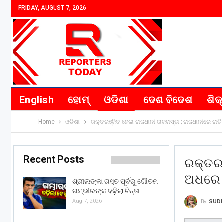
FRIDAY, AUGUST 7, 2026
English
ହୋମ୍
ଓଡିଶା
ଦେଶ ବିଦେଶ
ଶିକ
Home
ଓଡିଶା
ରକ୍ତରଞ୍ଜିତ ହେଲା ରାଜଧାନୀ ରାଜରାସ୍ତା ; ରାଜଧାନୀରେ ରା
Recent Posts
ରକ୍ତରଞ
ଅଧରେ ଆ
ଶ୍ରୀଲଙ୍କା ଗସ୍ତ ପୂର୍ବରୁ ଗୌତମ
ଗମ୍ଭୀରଙ୍କ ବଢ଼ିଲା ଚିନ୍ତା
Aug 7, 2026
By
SUD