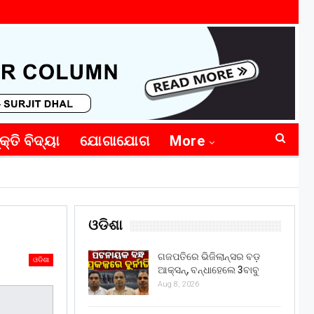
କ୍ତି ବିଦ୍ୟା
ଯୋଗାଯୋଗ
More
ଓଡିଶା
ଗଜପତିରେ ଭିଜିଲାନ୍ସର ବଡ଼
ଓଡିଶା
ଆକ୍ସନ୍, ବନ୍ଧାହେଲେ 3ବାବୁ
Aug 8, 2026