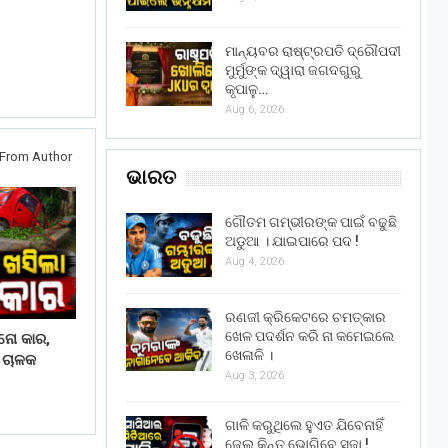
ମାନ୍ୟବର ରାଷ୍ଟ୍ରପତି ଦ୍ରୌପଦୀ
ମୁର୍ମୁଙ୍କ ଦ୍ୱାରା ଜଗଦଗୁରୁ
କୃପାଳୁ…
Aug 6, 2026
From Author
ଭାରତ
ଗୌତମ ଗମ୍ଭୀରଙ୍କ ପାଇଁ ବଢୁଛି
ଅଡୁଆ । ଯାଇପାରେ ପଦ !
Aug 4, 2026
ରଣଜୀ କ୍ରିକେଟରେ ଚମତ୍କାର
ଖେଳ ପଦର୍ଶନ କରି ନା କମେଇଲେ
ାନୋ କାର,
ଖେଳାଳି ।
େ ଚାଳକ
Aug 3, 2026
ଗାଳି କରୁଥିଲେ ହୁଏତ ଯିବେନାହିଁ
ଜେଲ୍ କିନ୍ତୁ ଭୋଗିବେ ସଜା !