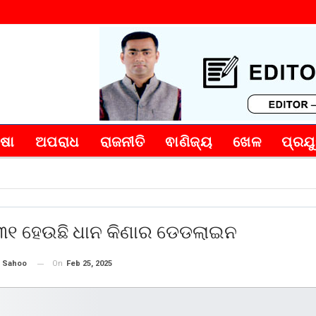
୍ଷା
ଅପରାଧ
ରାଜନୀତି
ଵାଣିଜ୍ୟ
ଖେଳ
ପ୍ରଯୁ
ଚ ୩୧ ହେଉଛି ଧାନ କିଣାର ଡେଡଲାଇନ
On
Feb 25, 2025
 Sahoo