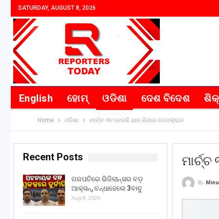
SATURDAY, AUGUST 8, 2026
English
ହୋମ୍
ଓଡିଶା
ଦେଶ ବିଦେଶ
ଶିକ
Home
ଓଡିଶା
ମାର୍ଚ୍ଚ ୩୧ ହେଉଛି ଧାନ କିଣାର ଡେଡଲାଇନ
Recent Posts
ମାର୍ଚ୍
ଗଜପତିରେ ଭିଜିଲାନ୍ସର ବଡ଼
By
Minu
ଆକ୍ସନ୍, ବନ୍ଧାହେଲେ 3ବାବୁ
Aug 8, 2026