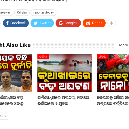
aneswar
Odisha
reporterstoday
Facebook
Twitter
Google+
ReddIt
ht Also Like
More 
ଓଡିଶା
ଓଡିଶା
ଜିଲାନ୍ସର ବଡ଼
ବାଲିଆନ୍ତାରେ ଅଘଟଣ, ନଦୀରେ
କେନାଲକୁ ଖସିଲା ନ
ଧାହେଲେ 3ବାବୁ
ଭାସିଗଲେ ୨ ଯୁବକ
ଅଳ୍ପକେ ବର୍ତ୍ତିଲ
EXT