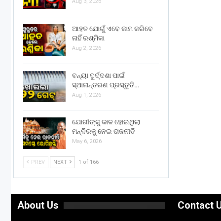
Aug 3, 2026
ଆହତ ଯୋଗୁଁ ଏବେ କାମ କରିବେ
ନାହିଁ ରଶ୍ମିକା
Aug 2, 2026
ବନ୍ୟା ଦୁର୍ଦ୍ଦଶା ପାଇଁ
ସ୍ଥାନାନ୍ତରଣ ପ୍ରସ୍ତୁତି…
Aug 1, 2026
ଯୋଗୀଙ୍କୁ କାଳ ହୋଇଥିଲା
ମନ୍ଦିରକୁ ନେଇ ରାଜନୀତି
May 6, 2026
PREV
NEXT
1 of 166
About Us
Contact 