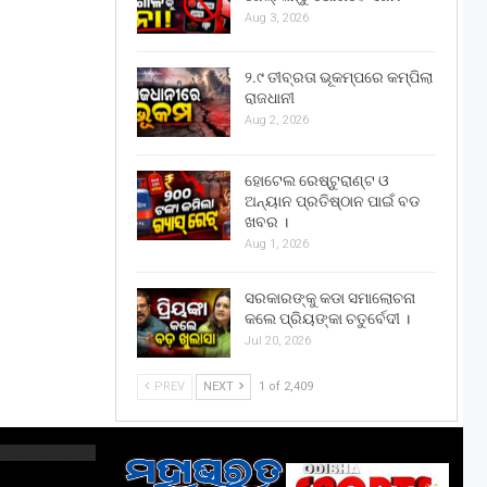
Aug 3, 2026
୨.୯ ତୀବ୍ରତା ଭୂକମ୍ପରେ କମ୍ପିଲା
ରାଜଧାନୀ
Aug 2, 2026
ହୋଟେଲ ରେଷ୍ଟୁରାଣ୍ଟ ଓ
ଅନ୍ୟାନ ପ୍ରତିଷ୍ଠାନ ପାଇଁ ବଡ
ଖବର ।
Aug 1, 2026
ସରକାରଙ୍କୁ କଡା ସମାଲୋଚନା
କଲେ ପ୍ରିୟଙ୍କା ଚତୁର୍ବେଦୀ ।
Jul 20, 2026
PREV
NEXT
1 of 2,409