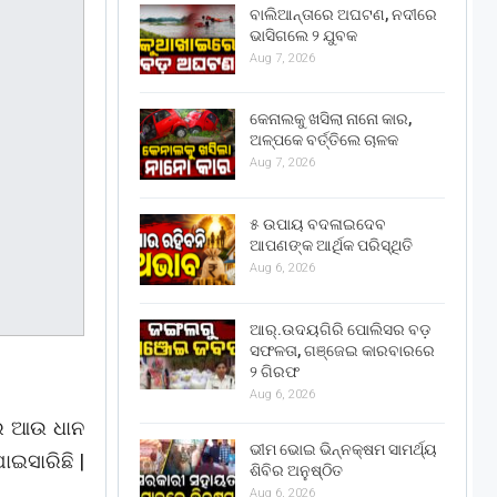
ବାଲିଆନ୍ତାରେ ଅଘଟଣ, ନଦୀରେ
ଭାସିଗଲେ ୨ ଯୁବକ
Aug 7, 2026
କେନାଲକୁ ଖସିଲା ନାନୋ କାର,
ଅଳ୍ପକେ ବର୍ତ୍ତିଲେ ଚାଳକ
Aug 7, 2026
୫ ଉପାୟ ବଦଳାଇଦେବ
ଆପଣଙ୍କ ଆର୍ଥିକ ପରିସ୍ଥିତି
Aug 6, 2026
ଆର୍.ଉଦୟଗିରି ପୋଲିସର ବଡ଼
ସଫଳତା, ଗଞ୍ଜେଇ କାରବାରରେ
୨ ଗିରଫ
Aug 6, 2026
ରେ ଆଉ ଧାନ
ଭୀମ ଭୋଇ ଭିନ୍ନକ୍ଷମ ସାମର୍ଥ୍ୟ
ାଇସାରିଛି |
ଶିବିର ଅନୁଷ୍ଠିତ
Aug 6, 2026