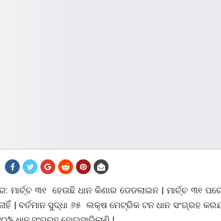
ର: ମାର୍ଚ୍ଚ ୩୧ ହେଉଛି ଧାନ କିଣାର ଡେଡଲାଇନ | ମାର୍ଚ୍ଚ ୩୧ ପ
ନାହିଁ | ବର୍ତମାନ ସୁଦ୍ଧା ୬୫ ଲକ୍ଷ ମେଟ୍ରିକ ଟନ ଧାନ ସଂଗ୍ରହ କରଯ
୯୦% ଧାନ ସଂଗ୍ରହ ହୋଇସାରିଲାଣି |