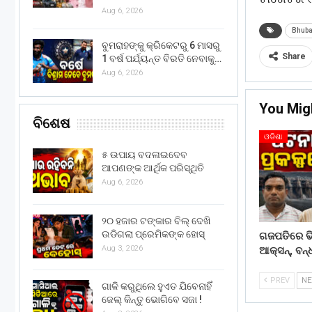
Aug 6, 2026
Bhub
ବୁମରାହଙ୍କୁ କ୍ରିକେଟରୁ 6 ମାସରୁ
Share
1 ବର୍ଷ ପର୍ଯ୍ୟନ୍ତ ବିରତି ନେବାକୁ…
Aug 6, 2026
You Mig
ବିଶେଷ
ଓଡିଶା
୫ ଉପାୟ ବଦଳାଇଦେବ
ଆପଣଙ୍କ ଆର୍ଥିକ ପରିସ୍ଥିତି
Aug 6, 2026
୨୦ ହଜାର ଟଙ୍କାର ବିଲ୍ ଦେଖି
ଉଡିଗଲା ପ୍ରେମିକଙ୍କ ହୋସ୍
ଗଜପତିରେ ଭି
Aug 3, 2026
ଆକ୍ସନ୍, ବନ୍
PREV
N
ଗାଳି କରୁଥିଲେ ହୁଏତ ଯିବେନାହିଁ
ଜେଲ୍ କିନ୍ତୁ ଭୋଗିବେ ସଜା !