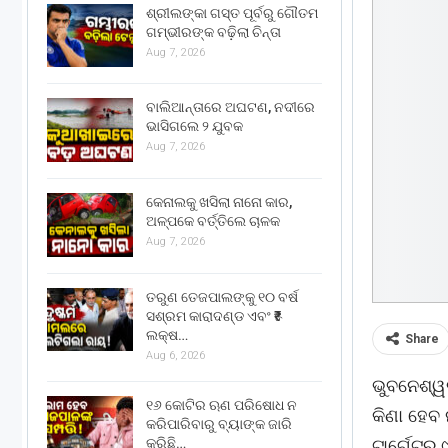
ଶ୍ରୀଲଙ୍କା ଗସ୍ତ ପୂର୍ବରୁ ଗୌତମ
ଗମ୍ଭୀରଙ୍କ ବଢ଼ିଲା ଚିନ୍ତା
Aug 7, 2026
ବାଲିଆନ୍ତାରେ ଅଘଟଣ, ନଦୀରେ
ଭାସିଗଲେ ୨ ଯୁବକ
Aug 7, 2026
କେନାଲକୁ ଖସିଲା ନାନୋ କାର,
ଅଳ୍ପକେ ବର୍ତ୍ତିଲେ ଚାଳକ
Aug 7, 2026
ତରୁଣ ତେଜପାଲଙ୍କୁ ୧୦ ବର୍ଷ
ସଶ୍ରମ କାରାଦଣ୍ଡ ଏବଂ ₹୫
ଲକ୍ଷ…
Share
Aug 6, 2026
ଭୁବନେଶ୍ୱ
୧୬ କୋଟିର ଋଣ ପରିଷୋଧ ନ
କିଣା ହେବ 
କରିପାରିବାରୁ ବ୍ୟାଙ୍କ ଜାରି
କରିଛି…
ଟାର୍ଗେଟର 