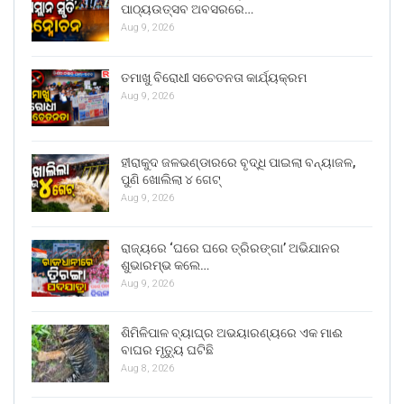
ପାଠ୍ୟଉତ୍ସବ ଅବସରରେ…
Aug 9, 2026
ତମାଖୁ ବିରୋଧୀ ସଚେତନତା କାର୍ଯ୍ୟକ୍ରମ
Aug 9, 2026
ହୀରାକୁଦ ଜଳଭଣ୍ଡାରରେ ବୃଦ୍ଧି ପାଇଲା ବନ୍ୟାଜଳ,
ପୁଣି ଖୋଲିଲା ୪ ଗେଟ୍
Aug 9, 2026
ରାଜ୍ୟରେ ‘ଘରେ ଘରେ ତ୍ରିରଙ୍ଗା’ ଅଭିଯାନର
ଶୁଭାରମ୍ଭ କଲେ…
Aug 9, 2026
ଶିମିଳିପାଳ ବ୍ୟାଘ୍ର ଅଭୟାରଣ୍ୟରେ ଏକ ମାଈ
ବାଘର ମୃତ୍ୟୁ ଘଟିଛି
Aug 8, 2026