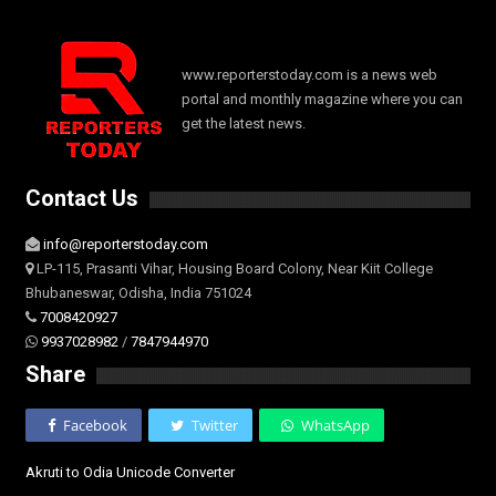
www.reporterstoday.com is a news web
portal and monthly magazine where you can
get the latest news.
Contact Us
info@reporterstoday.com
LP-115, Prasanti Vihar, Housing Board Colony, Near Kiit College
Bhubaneswar, Odisha, India 751024
7008420927
9937028982
/
7847944970
Share
Facebook
Twitter
WhatsApp
Akruti to Odia Unicode Converter