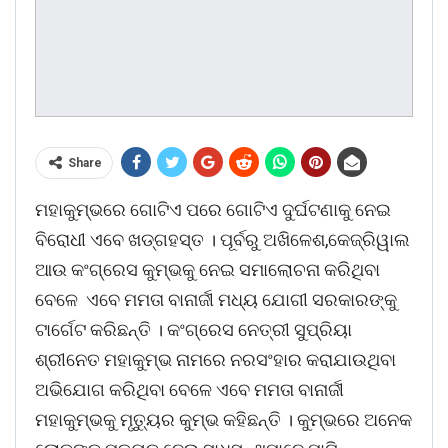
Share
ମହାକୁମ୍ଭରେ ଗୋଟିଏ ପରେ ଗୋଟିଏ ଦୁର୍ଘଟଣାକୁ ନେଇ
ବିରୋଧୀ ଏବେ ଖଡ୍ଗହସ୍ତ । ପୂର୍ବରୁ ଅଖିଳେଶ,କେଜ୍ରିୱାଲ
ଆଉ କଂଗ୍ରେସ କୁମ୍ଭକୁ ନେଇ ସମାଲୋଚନା କରିଥିବା
ବେଳେ ଏବେ ମମତା ବାନାର୍ଜୀ ମଧ୍ୟ ଯୋଗୀ ସରକାରଙ୍କୁ
ଟାର୍ଗେଟ କରିଛନ୍ତି । କଂଗ୍ରେସ ନେତ୍ରୀ ସୁପ୍ରିୟା
ଶ୍ରୀନେତ ମହାକୁମ୍ଭ ନାମରେ ନରସଂହାର କରାଯାଉଥିବା
ଅଭିଯୋଗ କରିଥିବା ବେଳେ ଏବେ ମମତା ବାନାର୍ଜୀ
ମହାକୁମ୍ଭକୁ ମୃତ୍ୟୁର କୁମ୍ଭ କହିଛନ୍ତି । କୁମ୍ଭରେ ଅନେକ