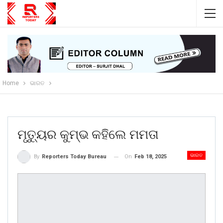
Home
ଭାରତ
ମୃତ୍ୟୁର କୁମ୍ଭ କହିଲେ ମମତା
ଭାରତ
On
Feb 18, 2025
By
Reporters Today Bureau