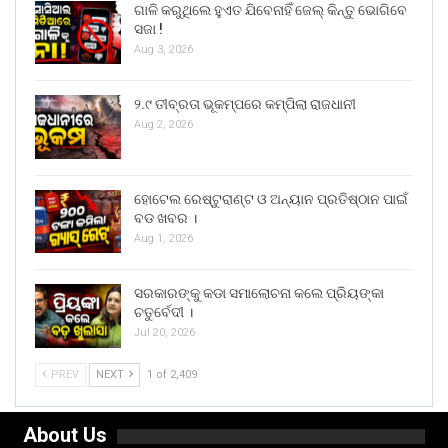
ଗାଳି କରୁଥିଲେ ହୁଏତ ଯିବେନାହିଁ ଜେଲ୍ କିନ୍ତୁ ଭୋଗିବେ
ସଜା !
Aug 3, 2026
୨.୯ ତୀବ୍ରତା ଭୂକମ୍ପରେ କମ୍ପିଲା ରାଜଧାନୀ
Aug 2, 2026
ହୋଟେଲ ରେଷ୍ଟୁରାଣ୍ଟ ଓ ଅନ୍ୟାନ ପ୍ରତିଷ୍ଠାନ ପାଇଁ
ବଡ ଖବର ।
Aug 1, 2026
ସରକାରଙ୍କୁ କଡା ସମାଲୋଚନା କଲେ ପ୍ରିୟଙ୍କା
ଚତୁର୍ବେଦୀ ।
Jul 20, 2026
PREV
NEXT
1 of 2,409
About Us