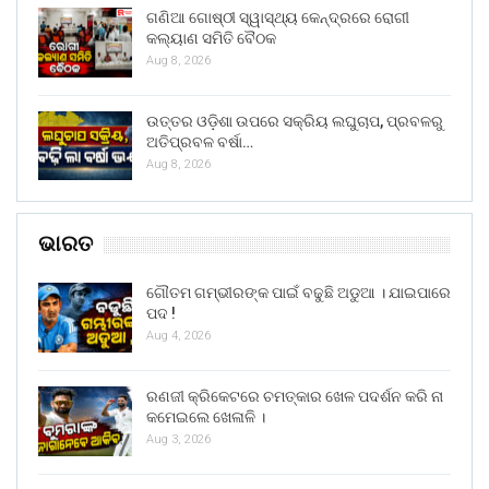
ଗଣିଆ ଗୋଷ୍ଠୀ ସ୍ୱାସ୍ଥ୍ୟ କେନ୍ଦ୍ରରେ ରୋଗୀ
କଲ୍ୟାଣ ସମିତି ବୈଠକ
Aug 8, 2026
ଉତ୍ତର ଓଡ଼ିଶା ଉପରେ ସକ୍ରିୟ ଲଘୁଚାପ, ପ୍ରବଳରୁ
ଅତିପ୍ରବଳ ବର୍ଷା…
Aug 8, 2026
ଭାରତ
ଗୌତମ ଗମ୍ଭୀରଙ୍କ ପାଇଁ ବଢୁଛି ଅଡୁଆ । ଯାଇପାରେ
ପଦ !
Aug 4, 2026
ରଣଜୀ କ୍ରିକେଟରେ ଚମତ୍କାର ଖେଳ ପଦର୍ଶନ କରି ନା
କମେଇଲେ ଖେଳାଳି ।
Aug 3, 2026