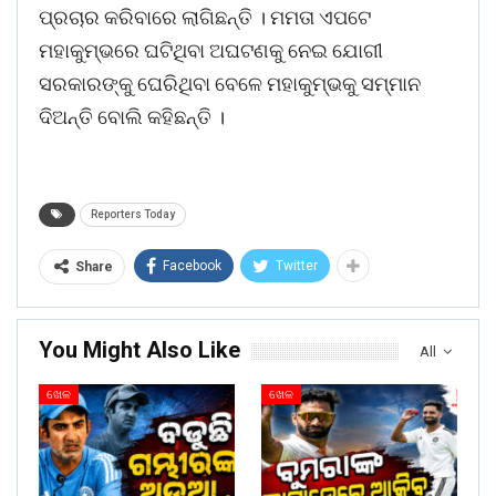
ପ୍ରଚାର କରିବାରେ ଲାଗିଛନ୍ତି । ମମତା ଏପଟେ
ମହାକୁମ୍ଭରେ ଘଟିଥିବା ଅଘଟଣକୁ ନେଇ ଯୋଗୀ
ସରକାରଙ୍କୁ ଘେରିଥିବା ବେଳେ ମହାକୁମ୍ଭକୁ ସମ୍ମାନ
ଦିଅନ୍ତି ବୋଲି କହିଛନ୍ତି ।
Reporters Today
Facebook
Twitter
Share
You Might Also Like
All
ଖେଳ
ଖେଳ