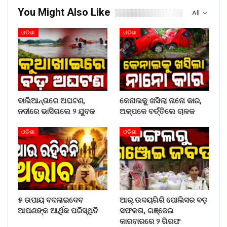
You Might Also Like
All
ଓଡିଶା
ଓଡିଶା
ବାଲିଆନ୍ତାରେ ଅଘଟଣ,
କେନାଲକୁ ଖସିଲା ନାନୋ କାର,
ନଦୀରେ ଭାସିଗଲେ ୨ ଯୁବକ
ଅଳ୍ପକେ ବର୍ତ୍ତିଲେ ଚାଳକ
ଓଡିଶା
ଓଡିଶା
୫ ଉପାୟ ବଦଳାଇଦେବ
ଆର୍.ଉଦୟଗିରି ପୋଲିସର ବଡ଼
ଆପଣଙ୍କ ଆର୍ଥିକ ପରିସ୍ଥିତି
ସଫଳତା, ଗଞ୍ଜେଇ
କାରବାରରେ ୨ ଗିରଫ