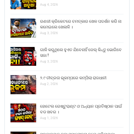
Aug 4, 2026
ରଣଜୀ କ୍ରିକେଟରେ ଚମତ୍କାର ଖେଳ ପଦର୍ଶନ କରି ନା
କମେଇଲେ ଖେଳାଳି ।
Aug 3, 2026
ଗାଳି କରୁଥିଲେ ହୁଏତ ଯିବେନାହିଁ ଜେଲ୍ କିନ୍ତୁ ଭୋଗିବେ
ସଜା !
Aug 3, 2026
୨.୯ ତୀବ୍ରତା ଭୂକମ୍ପରେ କମ୍ପିଲା ରାଜଧାନୀ
Aug 2, 2026
ହୋଟେଲ ରେଷ୍ଟୁରାଣ୍ଟ ଓ ଅନ୍ୟାନ ପ୍ରତିଷ୍ଠାନ ପାଇଁ
ବଡ ଖବର ।
Aug 1, 2026