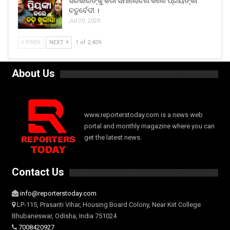
ସରକାରଙ୍କୁ କଡା ସମାଲୋଚନା କଲେ ପ୍ରିୟଙ୍କା
ଚତୁର୍ବେଦୀ ।
Jul 20, 2026
PREV
NEXT
1 of 2,409
About Us
www.reporterstoday.com is a news web
portal and monthly magazine where you can
get the latest news.
Contact Us
info@reporterstoday.com
LP-115, Prasanti Vihar, Housing Board Colony, Near Kiit College
Bhubaneswar, Odisha, India 751024
7008420927