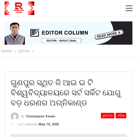
Home
ଦୁର୍ଘଟଣା
ଗୁଣପୁର ସ୍ଥିତ ଜି ଆଇ ଇ ଟି
ବିଶ୍ୱବିଦ୍ୟାଳୟରେ ସର୍ଟ ସର୍କିଟ ଯୋଗୁ
ବଡ଼ ଧରଣର ଅଗ୍ନିକାଣ୍ଡ
ଦୁର୍ଘଟଣା
ଓଡିଶା
By
Chinmayee Swain
Last updated
May 10, 2025