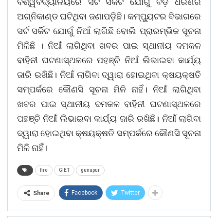
ବିଶ୍ୱବିଦ୍ୟାଳୟରେ ସର୍ଟ ସର୍କିଟ ଯୋଗୁଁ ବଡ଼ ଧରଣର
ଅଗ୍ନିକାଣ୍ଡ ଘଟିଥିବା ଜଣାପଡ଼ିଛି। କମ୍ପ୍ୟୁଟର ବିଭାଗରେ
ସର୍ଟ ସର୍କିଟ ଯୋଗୁଁ ନିଆଁ ଲାଗିଛି ବୋଲି ପ୍ରାରମ୍ଭିକ ସୂଚନା
ମିଳିଛି । ନିଆଁ ଲାଗିଥିବା ଖବର ପାଇ ସ୍ଥାନୀୟ ଦମକଳ
ବାହିନୀ ଘଟଣାସ୍ଥଳରେ ପହଞ୍ଚି ନିଆଁ ଲିଭାଇବା କାର୍ଯ୍ୟ
ଜାରି ରଖିଛି। ନିଆଁ ଲାଗିବା ଦ୍ୱାରା ହୋଇଥିବା କ୍ଷୟକ୍ଷତି
ସମ୍ପର୍କରେ କୌଣସି ସୂଚନା ମିଳି ନାହିଁ। ନିଆଁ ଲାଗିଥିବା
ଖବର ପାଇ ସ୍ଥାନୀୟ ଦମକଳ ବାହିନୀ ଘଟଣାସ୍ଥଳରେ
ପହଞ୍ଚି ନିଆଁ ଲିଭାଇବା କାର୍ଯ୍ୟ ଜାରି ରଖିଛି। ନିଆଁ ଲାଗିବା
ଦ୍ୱାରା ହୋଇଥିବା କ୍ଷୟକ୍ଷତି ସମ୍ପର୍କରେ କୌଣସି ସୂଚନା
ମିଳି ନାହିଁ।
fire
GIET
gunupur
Facebook
Twitter
Share