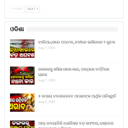
PREV
NEXT
ଓଡିଶା
ବାଲିଆନ୍ତାରେ ଅଘଟଣ, ନଦୀରେ ଭାସିଗଲେ ୨ ଯୁବକ
Aug 7, 2026
କେନାଲକୁ ଖସିଲା ନାନୋ କାର, ଅଳ୍ପକେ ବର୍ତ୍ତିଲେ
ଚାଳକ
Aug 7, 2026
୫ ଉପାୟ ବଦଳାଇଦେବ ଆପଣଙ୍କ ଆର୍ଥିକ ପରିସ୍ଥିତି
Aug 6, 2026
ଆର୍.ଉଦୟଗିରି ପୋଲିସର ବଡ଼ ସଫଳତା, ଗଞ୍ଜେଇ