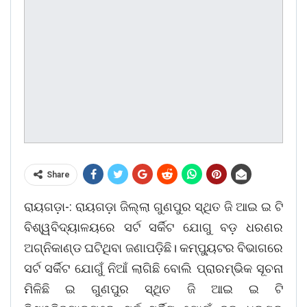
Share
ରାୟଗଡ଼ା-: ରାୟଗଡ଼ା ଜିଲ୍ଲା ଗୁଣପୁର ସ୍ଥିତ ଜି ଆଇ ଇ ଟି
ବିଶ୍ୱବିଦ୍ୟାଳୟରେ ସର୍ଟ ସର୍କିଟ ଯୋଗୁ ବଡ଼ ଧରଣର
ଅଗ୍ନିକାଣ୍ଡ ଘଟିଥିବା ଜଣାପଡ଼ିଛି। କମ୍ପ୍ୟୁଟର ବିଭାଗରେ
ସର୍ଟ ସର୍କିଟ ଯୋଗୁଁ ନିଆଁ ଲାଗିଛି ବୋଲି ପ୍ରାରମ୍ଭିକ ସୂଚନା
ମିଳିଛି ଇ ଗୁଣପୁର ସ୍ଥିତ ଜି ଆଇ ଇ ଟି