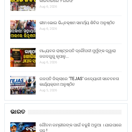
କାରବାରରେ ୨ ଗିରଫ
Aug 6, 2026
ଭୀମ ଭୋଇ ଭିନ୍ନକ୍ଷମ ସାମର୍ଥ୍ୟ ଶିବିର ଅନୁଷ୍ଠିତ
Aug 6, 2026
ମାନ୍ୟବର ରାଷ୍ଟ୍ରପତି ଦ୍ରୌପଦୀ ମୁର୍ମୁଙ୍କ ଦ୍ୱାରା
ଜଗଦଗୁରୁ କୃପାଳୁ…
Aug 6, 2026
ଗଜପତି ଜିଲ୍ଲାରେ ‘TEJAS’ ଉଦ୍ୟୋଗୀ ସଚେତନତା
କାର୍ଯ୍ୟକ୍ରମ ଅନୁଷ୍ଠିତ
Aug 5, 2026
ଭାରତ
ଗୌତମ ଗମ୍ଭୀରଙ୍କ ପାଇଁ ବଢୁଛି ଅଡୁଆ । ଯାଇପାରେ
ପଦ !