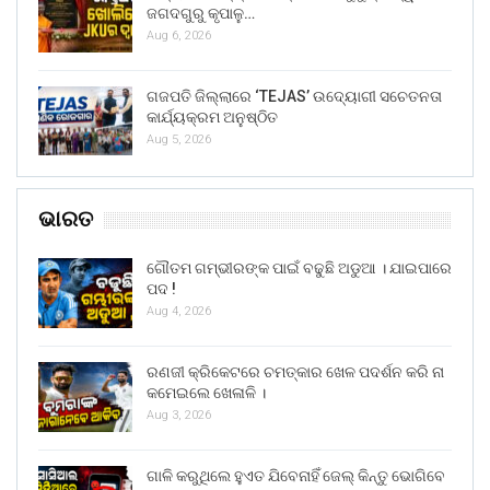
ଜଗଦଗୁରୁ କୃପାଳୁ…
Aug 6, 2026
ଗଜପତି ଜିଲ୍ଲାରେ ‘TEJAS’ ଉଦ୍ୟୋଗୀ ସଚେତନତା
କାର୍ଯ୍ୟକ୍ରମ ଅନୁଷ୍ଠିତ
Aug 5, 2026
ଭାରତ
ଗୌତମ ଗମ୍ଭୀରଙ୍କ ପାଇଁ ବଢୁଛି ଅଡୁଆ । ଯାଇପାରେ
ପଦ !
Aug 4, 2026
ରଣଜୀ କ୍ରିକେଟରେ ଚମତ୍କାର ଖେଳ ପଦର୍ଶନ କରି ନା
କମେଇଲେ ଖେଳାଳି ।
Aug 3, 2026
ଗାଳି କରୁଥିଲେ ହୁଏତ ଯିବେନାହିଁ ଜେଲ୍ କିନ୍ତୁ ଭୋଗିବେ