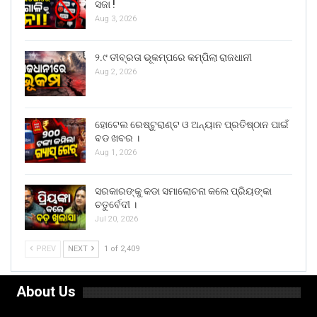
ସଜା !
Aug 3, 2026
୨.୯ ତୀବ୍ରତା ଭୂକମ୍ପରେ କମ୍ପିଲା ରାଜଧାନୀ
Aug 2, 2026
ହୋଟେଲ ରେଷ୍ଟୁରାଣ୍ଟ ଓ ଅନ୍ୟାନ ପ୍ରତିଷ୍ଠାନ ପାଇଁ
ବଡ ଖବର ।
Aug 1, 2026
ସରକାରଙ୍କୁ କଡା ସମାଲୋଚନା କଲେ ପ୍ରିୟଙ୍କା
ଚତୁର୍ବେଦୀ ।
Jul 20, 2026
PREV
NEXT
1 of 2,409
About Us