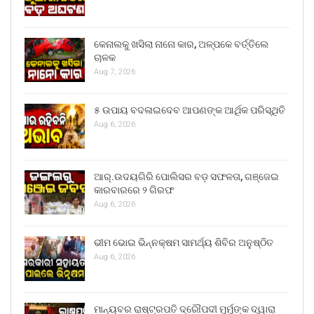
କେନାଲକୁ ଖସିଲା ନାନୋ କାର, ଅଳ୍ପକେ ବର୍ତ୍ତିଲେ
ଚାଳକ
Aug 7, 2026
୫ ଉପାୟ ବଦଳାଇଦେବ ଆପଣଙ୍କ ଆର୍ଥିକ ପରିସ୍ଥିତି
Aug 6, 2026
ଆର୍.ଉଦୟଗିରି ପୋଲିସର ବଡ଼ ସଫଳତା, ଗଞ୍ଜେଇ
କାରବାରରେ ୨ ଗିରଫ
Aug 6, 2026
ଭୀମ ଭୋଇ ଭିନ୍ନକ୍ଷମ ସାମର୍ଥ୍ୟ ଶିବିର ଅନୁଷ୍ଠିତ
Aug 6, 2026
ମାନ୍ୟବର ରାଷ୍ଟ୍ରପତି ଦ୍ରୌପଦୀ ମୁର୍ମୁଙ୍କ ଦ୍ୱାରା