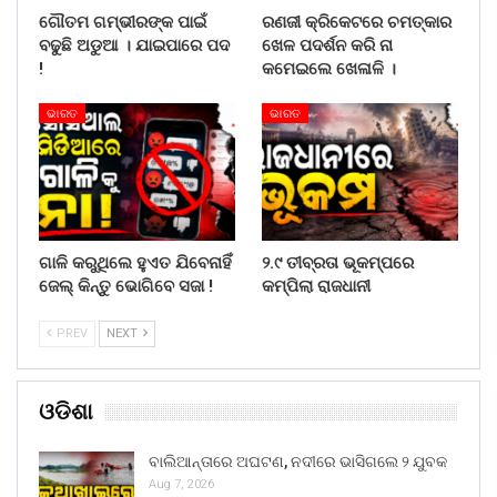
ଗୌତମ ଗମ୍ଭୀରଙ୍କ ପାଇଁ
ରଣଜୀ କ୍ରିକେଟରେ ଚମତ୍କାର
ବଢୁଛି ଅଡୁଆ । ଯାଇପାରେ ପଦ
ଖେଳ ପଦର୍ଶନ କରି ନା
!
କମେଇଲେ ଖେଳାଳି ।
ଭାରତ
ଭାରତ
ଗାଳି କରୁଥିଲେ ହୁଏତ ଯିବେନାହିଁ
୨.୯ ତୀବ୍ରତା ଭୂକମ୍ପରେ
ଜେଲ୍ କିନ୍ତୁ ଭୋଗିବେ ସଜା !
କମ୍ପିଲା ରାଜଧାନୀ
PREV
NEXT
ଓଡିଶା
ବାଲିଆନ୍ତାରେ ଅଘଟଣ, ନଦୀରେ ଭାସିଗଲେ ୨ ଯୁବକ
Aug 7, 2026