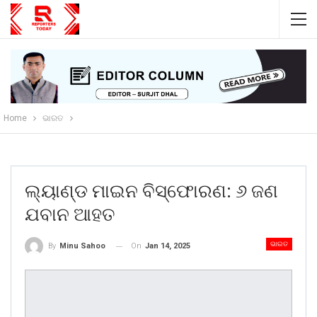
Home
ଭାରତ
ଲ୍ୟାଣ୍ଡ ମାଇନ ବିସ୍ଫୋରଣ: ୬ ଜଣ
ଯବାନ ଆହତ
ଭାରତ
On
Jan 14, 2025
By
Minu Sahoo