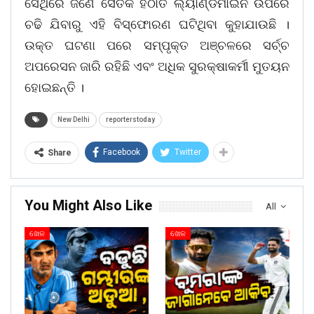
ସେଥିରେ ଜଣେ ସୈତିକ ହଠାତ ଲ୍ୟାଣ୍ଡମାଇନ ଉପରେ
ଚଢି ଯିବାରୁ ଏହି ବିସ୍ଫୋରଣ ଘଟିଥିବା କୁହାଯାଉଛି ।
ଉକ୍ତ ଘଟଣା ପରେ ସମ୍ପୃକ୍ତ ଅଞ୍ଚଳରେ ସର୍ଚ୍ଚ
ଅପରେସନ ଜାରି ରହିଛି ଏବଂ ଅଧିକ ସୁରକ୍ଷାକର୍ମୀ ମୁତୟନ
ହୋଇଛନ୍ତି ।
New Delhi
reporterstoday
Facebook
Twitter
Share
You Might Also Like
All
ଖେଳ
ଖେଳ