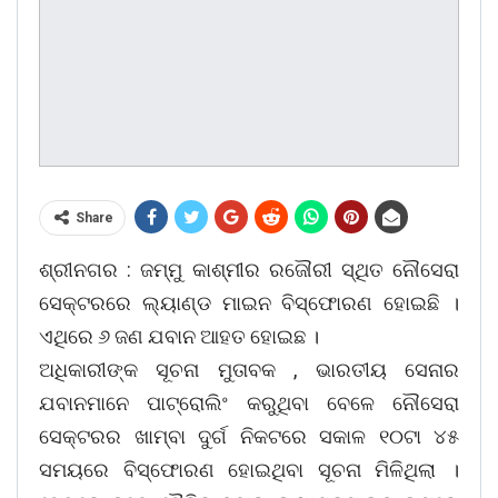
Share
ଶ୍ରୀନଗର : ଜମ୍ମୁ କାଶ୍ମୀର ରଜୌରୀ ସ୍ଥିତ ନୌସେରା
ସେକ୍ଟରରେ ଲ୍ୟାଣ୍ଡ ମାଇନ ବିସ୍ଫୋରଣ ହୋଇଛି ।
ଏଥିରେ ୬ ଜଣ ଯବାନ ଆହତ ହୋଇଛ ।
ଅଧିକାରୀଙ୍କ ସୂଚନା ମୁତାବକ , ଭାରତୀୟ ସେନାର
ଯବାନମାନେ ପାଟ୍ରୋଲିଂ କରୁଥିବା ବେଳେ ନୌସେରା
ସେକ୍ଟରର ଖାମ୍ବା ଦୁର୍ଗ ନିକଟରେ ସକାଳ ୧୦ଟା ୪୫
ସମୟରେ ବିସ୍ଫୋରଣ ହୋଇଥିବା ସୂଚନା ମିଳିଥିଲା ।