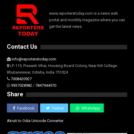
www.reporterstoday.com is a news web
portal and monthly magazine where you can
get the latest news.
Contact Us
info@reporterstoday.com
LP-115, Prasanti Vihar, Housing Board Colony, Near Kiit College
Bhubaneswar, Odisha, India 751024
7008420927
9937028982
/
7847944970
Share
Facebook
Twitter
WhatsApp
Akruti to Odia Unicode Converter