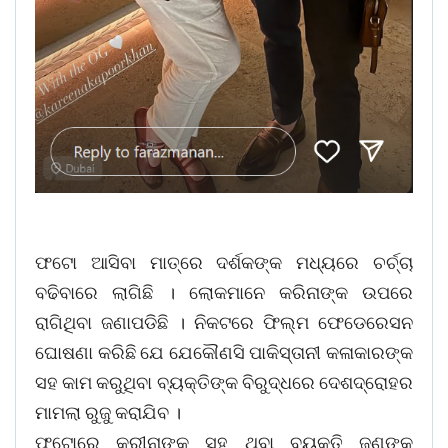
ଫଟୋ ଆସିବା ମାତ୍ରେ ଦର୍ଶକଙ୍କ ମଧ୍ୟରେ ଚର୍ଚ୍ଚା
ବଢିବାରେ ଲାଗିଛି । ଲୋକମାନେ କରିନାଙ୍କ ଉପରେ
ରାଗିଥିବା ଜଣାପଡିଛି । ନିକଟରେ ଫିଲ୍ମ ଫେଡେରେସନ
ଘୋଷଣା କରିଛି ଯେ ଯେକୌଣସି ପାକିସ୍ତାନୀ କଳାକାରଙ୍କ
ସହ କାମ କରୁଥିବା ବ୍ୟକ୍ତିଙ୍କ ବିରୁଦ୍ଧରେ ଦେଶଦ୍ରୋହର
ମାମଲା ରୁଜୁ କରାଯିବ ।
ଫଟୋରେ କରୀନାଙ୍କ ସହ ଥିବା ବ୍ୟକ୍ତି ଜଣଙ୍କ