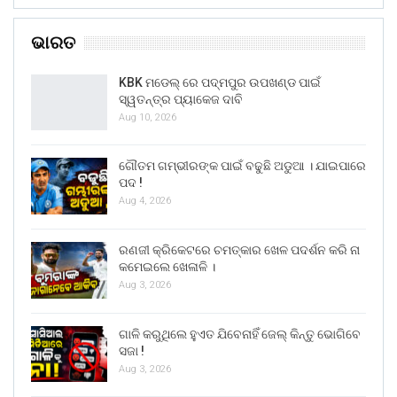
ଭାରତ
KBK ମଡେଲ୍ ରେ ପଦ୍ମପୁର ଉପଖଣ୍ଡ ପାଇଁ
ସ୍ୱତନ୍ତ୍ର ପ୍ୟାକେଜ ଦାବି
Aug 10, 2026
ଗୌତମ ଗମ୍ଭୀରଙ୍କ ପାଇଁ ବଢୁଛି ଅଡୁଆ । ଯାଇପାରେ
ପଦ !
Aug 4, 2026
ରଣଜୀ କ୍ରିକେଟରେ ଚମତ୍କାର ଖେଳ ପଦର୍ଶନ କରି ନା
କମେଇଲେ ଖେଳାଳି ।
Aug 3, 2026
ଗାଳି କରୁଥିଲେ ହୁଏତ ଯିବେନାହିଁ ଜେଲ୍ କିନ୍ତୁ ଭୋଗିବେ
ସଜା !
Aug 3, 2026