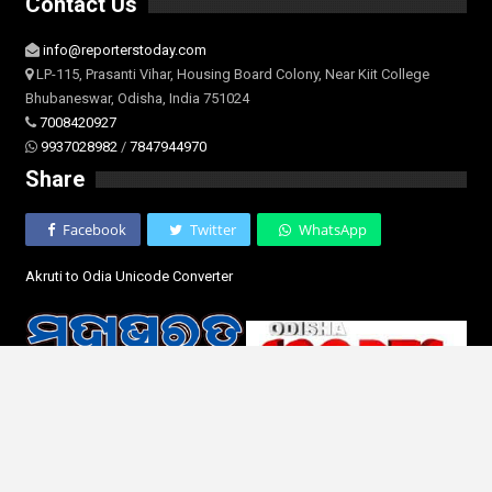
Contact Us
info@reporterstoday.com
LP-115, Prasanti Vihar, Housing Board Colony, Near Kiit College
Bhubaneswar, Odisha, India 751024
7008420927
9937028982
/
7847944970
Share
Facebook
Twitter
WhatsApp
Akruti to Odia Unicode Converter
© 2026 - Reporters Today Odia. All Rights Reserved.
Designed and Developed by
Web Odisha