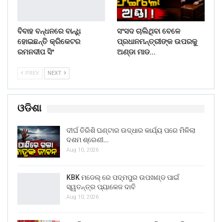
ବିବାହ ବନ୍ଧନରେ ବାନ୍ଧି
ସଂସଦ ଚାଲିଥିବା ବେଳେ
ହୋଇଛନ୍ତି କ୍ରିକେଟର
ପ୍ରଧାନମନ୍ତ୍ରୀଙ୍କ ଉପରକୁ
ରମନଦୀପ ସିଂ
ଅଣ୍ଡା ମାଡ…
PREV
NEXT
ଓଡିଶା
ଦୀର୍ଘ ତିରିଶି ଘଣ୍ଟାର ଉଦ୍ଧାର କାର୍ଯ୍ୟ ପରେ ମିଳିଲା
ଦଶମ ଶ୍ରେଣୀ…
Aug 10, 2026
KBK ମଡେଲ୍ ରେ ପଦ୍ମପୁର ଉପଖଣ୍ଡ ପାଇଁ
ସ୍ୱତନ୍ତ୍ର ପ୍ୟାକେଜ ଦାବି
Aug 10, 2026