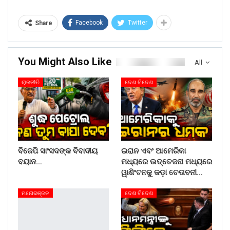
Facebook
Twitter
Share
You Might Also Like
All
ରାଜନୀତି
ଦେଶ ବିଦେଶ
ବିଜେପି ସାଂସଦଙ୍କ ବିବାଦୀୟ
ଇରାନ ଏବଂ ଆମେରିକା
ବୟାନ…
ମଧ୍ୟରେ ଉତ୍ତେଜନା ମଧ୍ୟରେ
ୱାଶିଂଟନକୁ କଡ଼ା ଚେତାବନୀ…
ମନୋରଞ୍ଜନ
ଦେଶ ବିଦେଶ