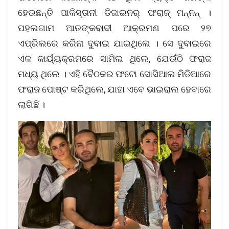
ହେଉଛନ୍ତି ପାକିସ୍ତାନୀ ଡିଜାଇନର୍ ଫରାଜ୍ ମନ୍ନନ୍ ।
ପହଲଗାମ ଆତଙ୍କବାଦୀ ଆକ୍ରମଣ ପରେ ୨୭
ଏପ୍ରିଲରେ କରିନା ଦୁବାଇ ଯାଇଥିଲେ । ସେ ଦୁବାଇରେ
ଏକ କାର୍ୟ୍ୟକ୍ରମରେ ସାମିଲ ଥିଲେ, ଯେଉଁଠି ଫରାଜ
ମଧ୍ୟ ଥିଲେ । ଏହି ବୈଠକର ଫଟୋ ସୋସିଆଲ ମିଡିଆରେ
ଫରାଜ ପୋଷ୍ଟ କରିଥିଲେ, ଯାହା ଏବେ ଭାଇରାଲ ହେବାରେ
ଲାଗିଛି ।