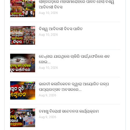
ଲାଞ୍ଜିଗଡ଼ରେ ମହାସମାରୋହରେ ପାଳିତ ହେଲା ବିଶ୍ୱ
ଆଦିବାସୀ ଦିବସ
Aug 10, 2026
ବିଶ୍ୱ ଆଦିବାସୀ ଦିବସ ପାଳିତ
Aug 10, 2026
ଚେନ୍ନାଇ ଯାଇଥିଲେ ଚାକିରି ପାଇଁ,ଫେରିଲେ ଶବ
ହୋଇ…
Aug 10, 2026
ଭାରତୀ କଳାନିକେତନ ଦ୍ୱାରା ଆୟୋଜିତ ଗଳ୍ପ
ପାଠ୍ୟଉତ୍ସବ ଅବସରରେ…
Aug 9, 2026
ତମାଖୁ ବିରୋଧୀ ସଚେତନତା କାର୍ଯ୍ୟକ୍ରମ
Aug 9, 2026