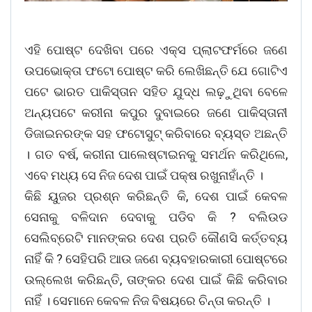
ଏହି ପୋଷ୍ଟ ଦେଖିବା ପରେ ଏକ୍ସ ପ୍ଲାଟଫର୍ମରେ ଜଣେ
ଉପଭୋକ୍ତା ଫଟୋ ପୋଷ୍ଟ କରି ଲେଖିଛନ୍ତି ଯେ ଗୋଟିଏ
ପଟେ ଭାରତ ପାକିସ୍ତାନ ସହିତ ଯୁଦ୍ଧ ଲଢ଼ୁଥିବା ବେଳେ
ଅନ୍ୟପଟେ କରୀନା କପୁର ଦୁବାଇରେ ଜଣେ ପାକିସ୍ତାନୀ
ଡିଜାଇନରଙ୍କ ସହ ଫଟୋସୁଟ୍ କରିବାରେ ବ୍ୟସ୍ତ ଅଛନ୍ତି
। ଗତ ବର୍ଷ, କରୀନା ପାଲେଷ୍ଟାଇନକୁ ସମର୍ଥନ କରିଥିଲେ,
ଏବେ ମଧ୍ୟ ସେ ନିଜ ଦେଶ ପାଇଁ ପକ୍ଷ ରଖୁନାହାଁନ୍ତି ।
କିଛି ୟୁଜର ପ୍ରଶ୍ନ କରିଛନ୍ତି କି, ଦେଶ ପାଇଁ କେବଳ
ସେନାକୁ ବଳିଦାନ ଦେବାକୁ ପଡିବ କି ? ବଲିଉଡ
ସେଲିବ୍ରେଟି ମାନଙ୍କର ଦେଶ ପ୍ରତି କୌଣସି କର୍ତ୍ତବ୍ୟ
ନାହିଁ କି ? ସେହିପରି ଆଉ ଜଣେ ବ୍ୟବହାରକାରୀ ପୋଷ୍ଟରେ
ଉଲ୍ଲେଖ କରିଛନ୍ତି, ତାଙ୍କର ଦେଶ ପାଇଁ କିଛି କରିବାର
ନାହିଁ । ସେମାନେ କେବଳ ନିଜ ବିଷୟରେ ଚିନ୍ତା କରନ୍ତି ।