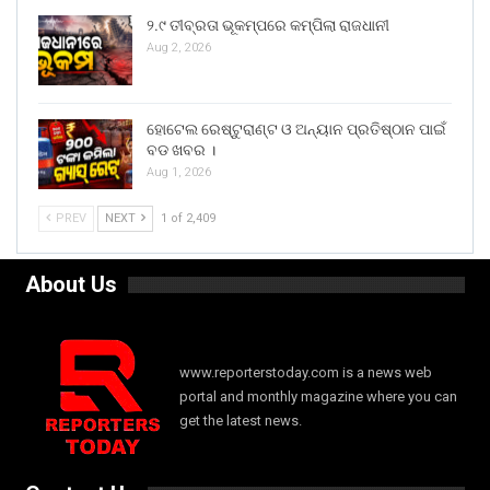
୨.୯ ତୀବ୍ରତା ଭୂକମ୍ପରେ କମ୍ପିଲା ରାଜଧାନୀ
Aug 2, 2026
ହୋଟେଲ ରେଷ୍ଟୁରାଣ୍ଟ ଓ ଅନ୍ୟାନ ପ୍ରତିଷ୍ଠାନ ପାଇଁ
ବଡ ଖବର ।
Aug 1, 2026
PREV
NEXT
1 of 2,409
About Us
www.reporterstoday.com is a news web
portal and monthly magazine where you can
get the latest news.