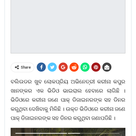
Share
ବଲିଉଡର ଖୁବ ଲୋକପ୍ରିୟ ଅଭିନେତ୍ରୀ କରୀନା କପୁର
ଖାନଙ୍କର ଏକ ଭିଡିଓ ଭାଇରାଲ ହେବାରେ ଲାଗିଛି ।
ଭିଡିଓରେ କରୀନା ଜଣେ ପାକ୍ ଡିଜାଇନରଙ୍କ ସହ ଡିନର
କରୁଥିବା ଦେଖିବାକୁ ମିଳିଛି । ଉକ୍ତ ଭିଡିଓରେ କରୀନା ଜଣେ
ପାକ୍ ଡିଜାଇନରଙ୍କ ସହ ଡିନର କରୁଥିବା ଜଣାପଡିଛି ।