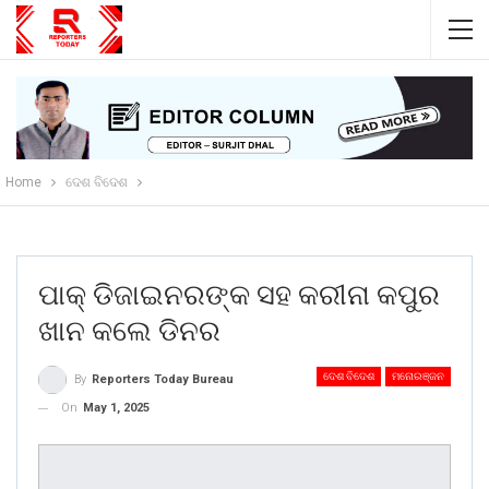
Home
ଦେଶ ବିଦେଶ
ପାକ୍ ଡିଜାଇନରଙ୍କ ସହ କରୀନା କପୁର
ଖାନ କଲେ ଡିନର
ଦେଶ ବିଦେଶ
ମନୋରଞ୍ଜନ
By
Reporters Today Bureau
On
May 1, 2025