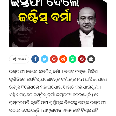
Share
ଇସ୍ତଫା ଦେଲେ ଜଷ୍ଟିସ୍ ବର୍ମା । ନଗଦ ଟଙ୍କା ମିଳିବା
ଦୁର୍ନୀତିରେ ଜଷ୍ଟିସ୍ ଯଶୋବନ୍ତ ବର୍ମାଙ୍କ ନାମ ଆସିବା ପରେ
ତାଙ୍କ ବିରୋଧରେ ମହାଭିଯୋଗ ଆଗତ କରାଯାଉଥିଲା।
ଏହି ସମୟରେ ଜଷ୍ଟିସ୍ ବର୍ମା ଇସ୍ତଫା ଦେଇଛନ୍ତି। ସେ
ରାଷ୍ଟ୍ରପତି ଦ୍ରୌପଦୀ ମୁର୍ମୁଙ୍କ ନିକଟକୁ ତାଙ୍କ ଇସ୍ତଫା
ପଠାଇ ଦେଇଛନ୍ତି। ଆହ୍ଲାବାଦ ହାଇକୋର୍ଟ ବିଚାରପତି