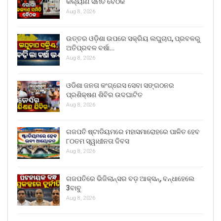
କଲ୍ୟାଣ ସମିତି ବୈଠକ
Aug 8, 2026
ଉତ୍ତର ଓଡ଼ିଶା ଉପରେ ସକ୍ରିୟ ଲଘୁଚାପ, ପ୍ରବଳରୁ
ଅତିପ୍ରବଳ ବର୍ଷା…
Aug 8, 2026
ଓଡିଶା ଜନତା କଂଗ୍ରେସ ସେବା ସଙ୍ଗଠନର
ପ୍ରଶିକ୍ଷଣ ଶିବିର ଉଦଘାଟିତ
Aug 8, 2026
ଗଜପତି ଷ୍ଟାଡିୟମରେ ମହାସମାରୋହରେ ପାଳିତ ହେବ
୮୦ତମ ସ୍ୱାଧୀନତା ଦିବସ
Aug 8, 2026
ଗଜପତିରେ ଭିଜିଲାନ୍ସର ବଡ଼ ଆକ୍ସନ୍, ବନ୍ଧାହେଲେ
3ବାବୁ
Aug 8, 2026