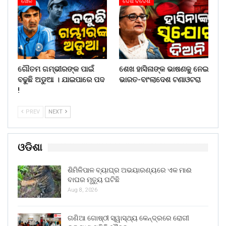
ଖେଳ
ଦେଶ ବିଦେଶ
ଗୌତମ ଗମ୍ଭୀରଙ୍କ ପାଇଁ
ଶେଖ ହାସିନାଙ୍କ ଭାଷଣକୁ ନେଇ
ବଢୁଛି ଅଡୁଆ । ଯାଇପାରେ ପଦ
ଭାରତ-ବାଂଲାଦେଶ ଟଣାଓଟରା
!
PREV
NEXT
ଓଡିଶା
ଶିମିଳିପାଳ ବ୍ୟାଘ୍ର ଅଭୟାରଣ୍ୟରେ ଏକ ମାଈ
ବାଘର ମୃତ୍ୟୁ ଘଟିଛି
Aug 8, 2026
ଗଣିଆ ଗୋଷ୍ଠୀ ସ୍ୱାସ୍ଥ୍ୟ କେନ୍ଦ୍ରରେ ରୋଗୀ