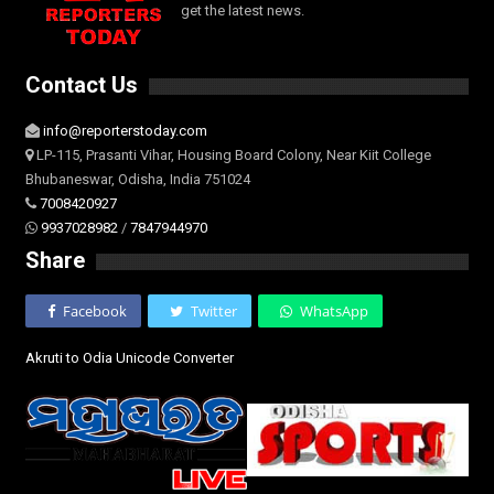
get the latest news.
Contact Us
info@reporterstoday.com
LP-115, Prasanti Vihar, Housing Board Colony, Near Kiit College
Bhubaneswar, Odisha, India 751024
7008420927
9937028982
/
7847944970
Share
Facebook
Twitter
WhatsApp
Akruti to Odia Unicode Converter