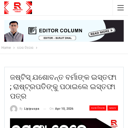
Home
ଦେଶ ବିଦେଶ
ଜଷ୍ଟିସ୍ ଯଶୋବନ୍ତ ବର୍ମାଙ୍କ ଇସ୍ତଫା
; ରାଷ୍ଟ୍ରପତିଙ୍କୁ ପଠାଇଲେ ଇସ୍ତଫା
ପତ୍ର
ଦେଶ ବିଦେଶ
ଭାରତ
On
Apr 10, 2026
By
Lipipuspa