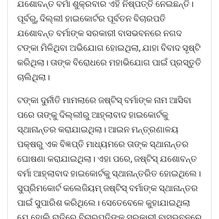
ଯଶୋବନ୍ତ ବର୍ମା ଶୁକ୍ରବାର ଏହି ନିଷ୍ପତ୍ତି ନେଇଛନ୍ତି।
ପୂର୍ବରୁ, ଦିଲ୍ଲୀ ହାଇକୋର୍ଟର ପୂର୍ବତନ ବିଚାରପତି
ଯଶୋବନ୍ତ ବର୍ମାଙ୍କ ସରକାରୀ ବାସଭବନରେ ନଗଦ
ଟଙ୍କା ମିଳିଥିବା ଅଭିଯୋଗ ହୋଇଥିଲା, ଯାହା ବିବାଦ ସୃଷ୍ଟି
କରିଥିଲା। ତାଙ୍କ ବିରୋଧରେ ମହାଭିଯୋଗ ପାଇଁ ପ୍ରସ୍ତୁତି
ଚାଲିଥିଲା।
ଟଙ୍କା ଦୁର୍ନୀତି ମାମଲାରେ ଜଷ୍ଟିସ୍ ବର୍ମାଙ୍କ ନାମ ଆସିବା
ପରେ ତାଙ୍କୁ ଦିଲ୍ଲୀରୁ ଆହ୍ଲାବାଦ ହାଇକୋର୍ଟକୁ
ସ୍ଥାନାନ୍ତର କରାଯାଇଥିଲା। ଆଇନ ମନ୍ତ୍ରଣାଳୟ
ପକ୍ଷରୁ ଏକ ବିଜ୍ଞପ୍ତି ମାଧ୍ୟମରେ ତାଙ୍କ ସ୍ଥାନାନ୍ତର
ଘୋଷଣା କରାଯାଇଥିଲା। ଏହା ପରେ, ଜଷ୍ଟିସ୍ ଯଶୋବନ୍ତ
ବର୍ମା ଆହ୍ଲାବାଦ ହାଇକୋର୍ଟକୁ ସ୍ଥାନାନ୍ତରିତ ହୋଇଥିଲେ।
ସୁପ୍ରିମକୋର୍ଟ କଲେଜିୟମ୍ ଜଷ୍ଟିସ୍ ବର୍ମାଙ୍କ ସ୍ଥାନାନ୍ତର
ପାଇଁ ସୁପାରିଶ କରିଥିଲେ। ସେତେବେଳେ କୁହାଯାଇଥିଲା
ଯେ ହୋଲି ରାତିରେ ବିଚାରପତିଙ୍କ ସରକାରୀ ବାସଭବନରେ