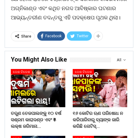
ଅଗ୍ନିକାଣ୍ଡ ଏବଂ କଥିତ ନଗଦ ଆବିଷ୍କାର ଘଟଣାର
ଆଭ୍ୟନ୍ତରୀଣ ତଦନ୍ତରୁ ଏହି ପଦକ୍ଷେପ ପୃଥକ ଥିଲା।
Facebook
Twitter
Share
You Might Also Like
All
ଦେଶ ବିଦେଶ
ଦେଶ ବିଦେଶ
ତରୁଣ ତେଜପାଲଙ୍କୁ ୧୦ ବର୍ଷ
୧୬ କୋଟିର ଋଣ ପରିଷୋଧ ନ
ସଶ୍ରମ କାରାଦଣ୍ଡ ଏବଂ ₹୫
କରିପାରିବାରୁ ବ୍ୟାଙ୍କ ଜାରି
ଲକ୍ଷ ଜରିମାନା…
କରିଛି ନୋଟିସ୍…