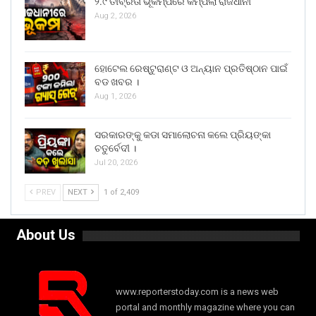
୨.୯ ତୀବ୍ରତା ଭୂକମ୍ପରେ କମ୍ପିଲା ରାଜଧାନୀ
Aug 2, 2026
ହୋଟେଲ ରେଷ୍ଟୁରାଣ୍ଟ ଓ ଅନ୍ୟାନ ପ୍ରତିଷ୍ଠାନ ପାଇଁ
ବଡ ଖବର ।
Aug 1, 2026
ସରକାରଙ୍କୁ କଡା ସମାଲୋଚନା କଲେ ପ୍ରିୟଙ୍କା
ଚତୁର୍ବେଦୀ ।
Jul 20, 2026
PREV
NEXT
1 of 2,409
About Us
www.reporterstoday.com is a news web
portal and monthly magazine where you can