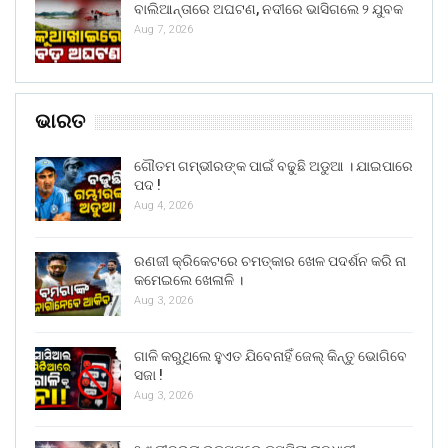
ବାଲିଆନ୍ତାରେ ଅଘଟଣ, ନଦୀରେ ଭାସିଗଲେ ୨ ଯୁବକ
Aug 7, 2026
ଭାରତ
ଗୌତମ ଗମ୍ଭୀରଙ୍କ ପାଇଁ ବଢୁଛି ଅଡୁଆ । ଯାଇପାରେ
ପଦ !
Aug 4, 2026
ରଣଜୀ କ୍ରିକେଟରେ ଚମତ୍କାର ଖେଳ ପଦର୍ଶନ କରି ନା
କମେଇଲେ ଖେଳାଳି ।
Aug 3, 2026
ଗାଳି କରୁଥିଲେ ହୁଏତ ଯିବେନାହିଁ ଜେଲ୍ କିନ୍ତୁ ଭୋଗିବେ
ସଜା !
Aug 3, 2026