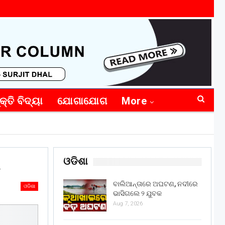
କ୍ତି ବିଦ୍ୟା
ଯୋଗାଯୋଗ
More
ଓଡିଶା
ା
ବାଲିଆନ୍ତାରେ ଅଘଟଣ, ନଦୀରେ
ଓଡିଶା
ଭାସିଗଲେ ୨ ଯୁବକ
Aug 7, 2026