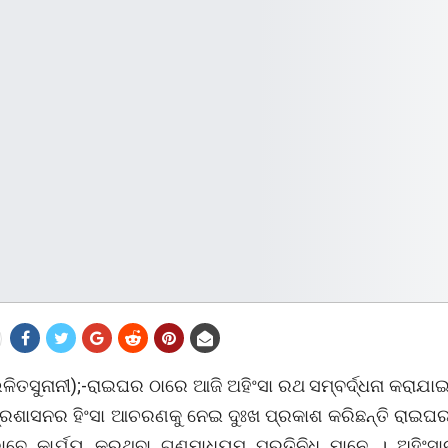
ିତସୁନାନୀ);-ରାଇଘର ଠାରେ ଆଜି ଅହିଂସା ରଥ ସମ୍ବର୍ଦ୍ଧନା କରାଯାଇ
ରଶାସନର ହିଂସା ଆଚରଣକୁ ନେଇ ଦୁଃଖ ପ୍ରକାଶ କରିଛନ୍ତି ରାଇ
ାବେ କାର୍ଯ୍ୟ କରୁଥିବା ଗଣମାଧ୍ୟମ ପ୍ରତିନିଧି ମାନେ । ଅହିଂସ