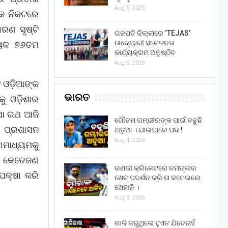
Aug 6, 2026
ଙ୍କ ନିକଟରେ
ରଣ ସୃଷ୍ଟି
ଗଜପତି ଜିଲ୍ଲାରେ ‘TEJAS’
ଉଦ୍ୟୋଗୀ ସଚେତନତା
ନାୟକ ୭୬ତମ
କାର୍ଯ୍ୟକ୍ରମ ଅନୁଷ୍ଠିତ
Aug 5, 2026
ି ଓଡ଼ିଆଙ୍କ
ଭାରତ
ୁ ଓଡ଼ିଶାର
ସା ରଥ ଆଜି
ଗୌତମ ଗମ୍ଭୀରଙ୍କ ପାଇଁ ବଢୁଛି
ର ପ୍ରଶାସନ
ଅଡୁଆ । ଯାଇପାରେ ପଦ !
Aug 4, 2026
ଣମାଧ୍ୟମକୁ
ଳ କେତେଜଣ
ରଣଜୀ କ୍ରିକେଟରେ ଚମତ୍କାର
କ୍ଷା କରି
ଖେଳ ପଦର୍ଶନ କରି ନା କମେଇଲେ
ଖେଳାଳି ।
Aug 3, 2026
ଗାଳି କରୁଥିଲେ ହୁଏତ ଯିବେନାହିଁ