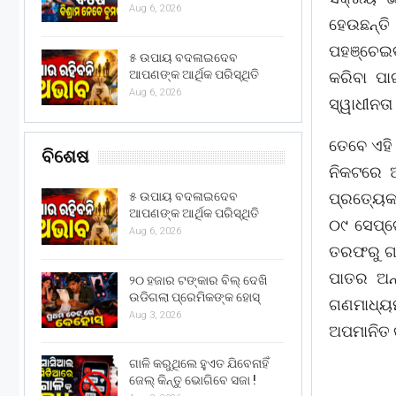
Aug 6, 2026
ହେଉଛନ୍ତି 
ପହଞ୍ଚେଇବ
୫ ଉପାୟ ବଦଳାଇଦେବ
ଆପଣଙ୍କ ଆର୍ଥିକ ପରିସ୍ଥିତି
କରିବା ପା
Aug 6, 2026
ସ୍ୱାଧୀନତ
ତେବେ ଏହି 
ବିଶେଷ
ନିକଟରେ ଅ
ପ୍ରତ୍ୟେକ
୫ ଉପାୟ ବଦଳାଇଦେବ
ଆପଣଙ୍କ ଆର୍ଥିକ ପରିସ୍ଥିତି
୦୯ ସେପ୍ଟ
Aug 6, 2026
ତରଫରୁ ଗଣ
ପାତର ଅନ
୨୦ ହଜାର ଟଙ୍କାର ବିଲ୍ ଦେଖି
ଉଡିଗଲା ପ୍ରେମିକଙ୍କ ହୋସ୍
ଗଣମାଧ୍ୟ
Aug 3, 2026
ଅପମାନିତ 
ଗାଳି କରୁଥିଲେ ହୁଏତ ଯିବେନାହିଁ
ଜେଲ୍ କିନ୍ତୁ ଭୋଗିବେ ସଜା !