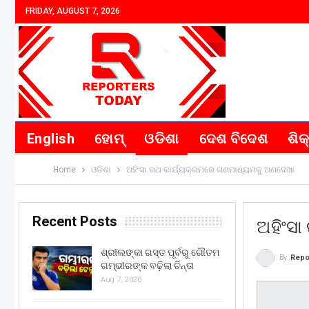
FRIDAY, AUGUST 7, 2026
English
ହୋମ୍
ଓଡିଶା
ଦେଶ ବିଦେଶ
ଶିକ
Home
ଓଡିଶା
ଅହିଂସା ରଥ କାର୍ଯ୍ୟକ୍ରମରେ ଗଣମାଧ୍ୟମକୁ ଅଣଦେଖା
Recent Posts
ଅହିଂସ
ଶ୍ରୀଲଙ୍କା ଗସ୍ତ ପୂର୍ବରୁ ଗୌତମ
By
Repo
ଗମ୍ଭୀରଙ୍କ ବଢ଼ିଲା ଚିନ୍ତା
Aug 7, 2026