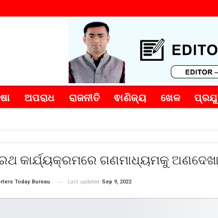
୍ଷା
ଅପରାଧ
ରାଜନୀତି
ଵାଣିଜ୍ୟ
ଖେଳ
ପ୍ରଯୁ
ା ରଥ କାର୍ଯ୍ୟକ୍ରମରେ ଗଣମାଧ୍ୟମକୁ ଅଣଦେଖ
Last updated
Sep 9, 2022
rters Today Bureau