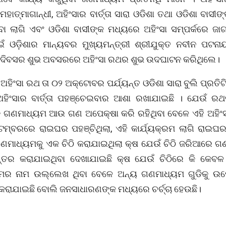
ମହାତ୍ମାଗାନ୍ଧୀ, ଅହିଂସାର ବାର୍ତ୍ତା ସାରା ଓଡିଶା ତଥା ଓଡିଶା ବାସୀ
ା ଲାଗି ଏବଂ ଓଡିଶା ବାସୀଙ୍କ ମଧ୍ୟରେ ଅହିଂସା ସମ୍ପର୍କରେ ଜାଗ
ଇଁ ଓଡ଼ିଶାର ମାନ୍ୟବର ମୁଖ୍ୟମନ୍ତ୍ରୀ ଶ୍ରୀଯୁକ୍ତ ନବୀନ ପଟ
ା ଦିବସର ଶୁଭ ଅବସରରେ ଅହିଂସା ରଥର ଶୁଭ ଉଦଘାଟନ କରିଥିଲେ।
ଅହିଂସା ରଥ ତା ୦୨ ଅକ୍ଟୋବର ପର୍ଯ୍ୟନ୍ତ ଓଡିଶା ସାରା ବୁଲି ପ୍ରତିଟ
ହିଂସାର ବାର୍ତ୍ତା ପହଞ୍ଚେଇବାର ଆଶା ରଖାଯାଇଛି । ଯେଉଁ ରଥକ
 ଗଣମାଧ୍ୟମ ଆଉ ଗଣ ଅପେକ୍ଷା କରି ରହିଥିବା ବେଳେ ଏହି ଅହିଂ
େମ୍ବରରେ ରାଇଘର ପହଞ୍ଚିଥିଲା, ଏହି କାର୍ଯ୍ୟକ୍ରମ ଲାଗି ରାଇଘ
ମାଧ୍ୟମକୁ ଏକ ଚିଠି କରାଯାଇଥିଲା କ୍ଷ ଯେଉଁ ଚିଠି ଜରିଆରେ ଗ
୍ତର କରାଯାଇଥିବା ଦେଖାଯାଇଛି କ୍ଷ ଯେଉଁ ଚିଠିରେ କି କେବ
ମର ନାମ ଉଲ୍ଲେଖ ଥିବା ବେଳେ ଅନ୍ୟ ଗଣମାଧ୍ୟମ ଗୁଡିକୁ ଉପେ
କରାଯାଇଛି ବୋଲି ଜନସାଧାରଣଙ୍କ ମଧ୍ୟରେ ଚର୍ଚ୍ଚା ହେଉଛି।