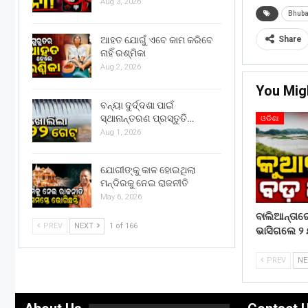
Aug 3, 2026
Bhub
ଆହତ ଯୋଗୁଁ ଏବେ କାମ କରିବେ
Share
ନାହିଁ ରଶ୍ମିକା
Aug 2, 2026
You Mig
ବନ୍ୟା ଦୁର୍ଦ୍ଦଶା ପାଇଁ
ସ୍ଥାନାନ୍ତରଣ ପ୍ରସ୍ତୁତି…
ଓଡିଶା
Aug 1, 2026
ଯୋଗୀଙ୍କୁ କାଳ ହୋଇଥିଲା
ମନ୍ଦିରକୁ ନେଇ ରାଜନୀତି
May 6, 2026
ବାଲିଆନ୍ତା
PREV
NEXT
1 of 166
ଭାସିଗଲେ ୨ 
PREV
N