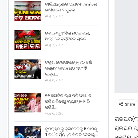
ବାଲିଆନ୍ତାରେ ଅଘଟଣ, ନଦୀରେ
ଭାସିଗଲେ ୨ ଯୁବକ
Aug 7, 2026
କେନାଲକୁ ଖସିଲା ନାନୋ କାର,
ଅଳ୍ପକେ ବର୍ତ୍ତିଲେ ଚାଳକ
Aug 7, 2026
ତରୁଣ ତେଜପାଲଙ୍କୁ ୧୦ ବର୍ଷ
ସଶ୍ରମ କାରାଦଣ୍ଡ ଏବଂ ₹୫
ଲକ୍ଷ…
Aug 6, 2026
୧୬ କୋଟିର ଋଣ ପରିଷୋଧ ନ
କରିପାରିବାରୁ ବ୍ୟାଙ୍କ ଜାରି
Share
କରିଛି…
Aug 6, 2026
ରାଇଘର(ଲଳ
ରାଇଘର ପ୍
ବୁମରାହଙ୍କୁ କ୍ରିକେଟରୁ 6 ମାସରୁ
1 ବର୍ଷ ପର୍ଯ୍ୟନ୍ତ ବିରତି ନେବାକୁ…
ସକ୍ରିୟ ଭ