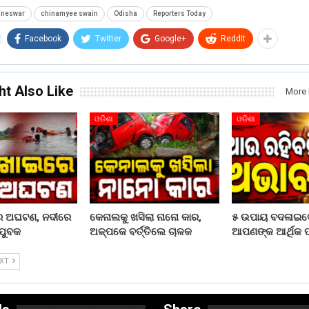
aneswar
chinamyee swain
Odisha
Reporters Today
Facebook
Twitter
Google+
ReddIt
ht Also Like
More 
ଓଡିଶା
ଓଡିଶା
ରେ ଅଘଟଣ, ନଦୀରେ
କେନାଲକୁ ଖସିଲା ନାନୋ କାର,
୫ ଉପାୟ ବଦଳାଇଦ
ଯୁବକ
ଅଳ୍ପକେ ବର୍ତ୍ତିଲେ ଚାଳକ
ଆପଣଙ୍କ ଆର୍ଥିକ ପର
EXT