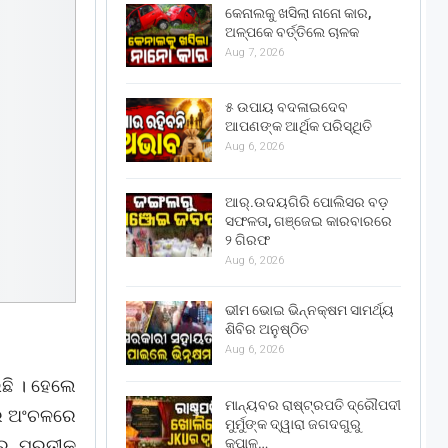
କେନାଲକୁ ଖସିଲା ନାନୋ କାର,
ଅଳ୍ପକେ ବର୍ତ୍ତିଲେ ଚାଳକ
Aug 7, 2026
୫ ଉପାୟ ବଦଳାଇଦେବ
ଆପଣଙ୍କ ଆର୍ଥିକ ପରିସ୍ଥିତି
Aug 6, 2026
ଆର୍.ଉଦୟଗିରି ପୋଲିସର ବଡ଼
ସଫଳତା, ଗଞ୍ଜେଇ କାରବାରରେ
୨ ଗିରଫ
Aug 6, 2026
ଭୀମ ଭୋଇ ଭିନ୍ନକ୍ଷମ ସାମର୍ଥ୍ୟ
ଶିବିର ଅନୁଷ୍ଠିତ
Aug 6, 2026
ଛି । ହେଲେ
ମାନ୍ୟବର ରାଷ୍ଟ୍ରପତି ଦ୍ରୌପଦୀ
ଘର ଅଂଚଳରେ
ମୁର୍ମୁଙ୍କ ଦ୍ୱାରା ଜଗଦଗୁରୁ
କୃପାଳୁ…
ାର ପ୍ରତୀକ