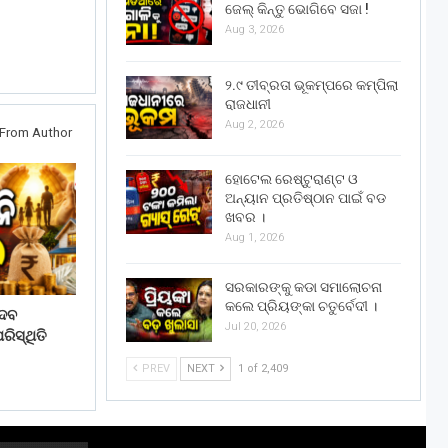
ଜେଲ୍ କିନ୍ତୁ ଭୋଗିବେ ସଜା !
Aug 3, 2026
୨.୯ ତୀବ୍ରତା ଭୂକମ୍ପରେ କମ୍ପିଲା
ରାଜଧାନୀ
Aug 2, 2026
From Author
ହୋଟେଲ ରେଷ୍ଟୁରାଣ୍ଟ ଓ
ଅନ୍ୟାନ ପ୍ରତିଷ୍ଠାନ ପାଇଁ ବଡ
ଖବର ।
Aug 1, 2026
ସରକାରଙ୍କୁ କଡା ସମାଲୋଚନା
କଲେ ପ୍ରିୟଙ୍କା ଚତୁର୍ବେଦୀ ।
େବ
Jul 20, 2026
ିସ୍ଥିତି
PREV
NEXT
1 of 2,409