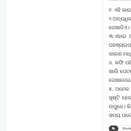
୧. ଏହି କ
୨.ଅତ୍ୟଧି
ଦେଖାଦିଏ।
୩.ଏହାର ଅ
ପହଞ୍ଚାଇପ
କାରଣ ମଧ
୪. କଫି ପର
ଖାଲି ପେଟର
ଦେଖାଦେଇ
୫. ଅନେକ ଲ
ସୃଷ୍ଟି ହୋ
ଉପୁଜେ। କି
ସମୟ ପରେ ହି
Bhub