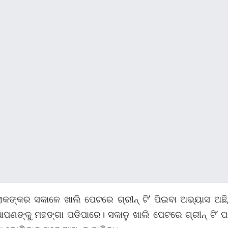
ଙ୍କର ସକାଳେ ଖାଲି ପେଟରେ ଗ୍ରୀନ୍ ଟି’ ପିଇବା ଅଭ୍ୟାସ ଅଛି, କ
ପଣଙ୍କୁ ମହଙ୍ଗା ପଡିପାରେ। ସକାଳୁ ଖାଲି ପେଟରେ ଗ୍ରୀନ୍‌ ଟି’