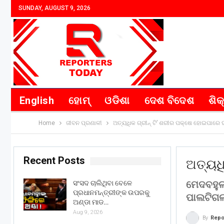
SUNDAY, AUGUST 9, 2026
English
ହୋମ୍
ଓଡିଶା
ଦେଶ ବିଦେଶ
ଶିକ
Home
ଜୀବନ ପ୍ରଣାଳୀ
ଅତ୍ୟଧିକ ଗ୍ରୀନ୍‌ ଟି’ ଶରୀର ପକ୍ଷେ ହୋଇପାରେ
Recent Posts
ଅତ୍ୟଧି
ମେଦବହୁଳତ
ସଂସଦ ଚାଲିଥିବା ବେଳେ
ପ୍ରଧାନମନ୍ତ୍ରୀଙ୍କ ଉପରକୁ
ପାଲଟିଗଲ
ଅଣ୍ଡା ମାଡ…
Aug 9, 2026
By
Repo