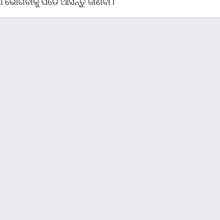
ଧା ଭୋଗିବାକୁ ପଡେ ଆସନ୍ତୁ ଜାଣିବା।