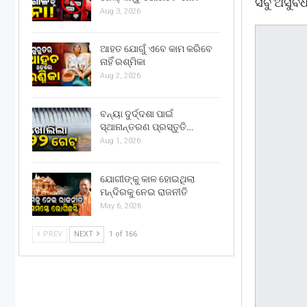
ସବୁ ଅସୁବି
Aug 3, 2026
ଆହତ ଯୋଗୁଁ ଏବେ କାମ କରିବେ
ନାହିଁ ରଶ୍ମିକା
Aug 2, 2026
ବନ୍ୟା ଦୁର୍ଦ୍ଦଶା ପାଇଁ
ସ୍ଥାନାନ୍ତରଣ ପ୍ରସ୍ତୁତି…
Aug 1, 2026
ଯୋଗୀଙ୍କୁ କାଳ ହୋଇଥିଲା
ମନ୍ଦିରକୁ ନେଇ ରାଜନୀତି
May 6, 2026
PREV
NEXT
1 of 166