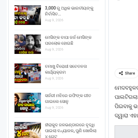
3,000 ରୁ ଅଧିକ ଭାରତୀୟଙ୍କୁ
ନିର୍ବାସିତ…
Aug 9, 2026
ମେସିଙ୍କ ବାପା ଜର୍ଜ ମେସିଙ୍କ
ପରଲୋକ ହୋଇଛି
Aug 9, 2026
ତମାଖୁ ବିରୋଧୀ ସଚେତନତା
କାର୍ଯ୍ୟକ୍ରମ
Share
Aug 9, 2026
ମେଦବହୁଳ
ସର୍ଜରୀ ମଝିରେ ରଫିଙ୍କ ଗୀତ
ପାଲଟିଗଲା
ଗାଇଲେ ସୋନୁ
ପିଇବାକୁ ଭ
Aug 9, 2026
ଦ୍ୱାରା ଏ
ହୀରାକୁଦ ଜଳଭଣ୍ଡାରରେ ବୃଦ୍ଧି
ପାଇଲା ବନ୍ୟାଜଳ, ପୁଣି ଖୋଲିଲା
୪ ଗେଟ୍