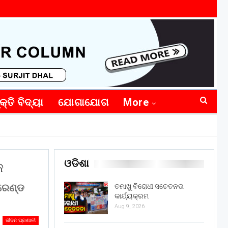
କ୍ତି ବିଦ୍ୟା
ଯୋଗାଯୋଗ
More
ଓଡିଶା
କ
୍ରେଣ୍ଡ
ତମାଖୁ ବିରୋଧୀ ସଚେତନତା
କାର୍ଯ୍ୟକ୍ରମ
Aug 9, 2026
ଜୀବନ ପ୍ରଣାଳୀ