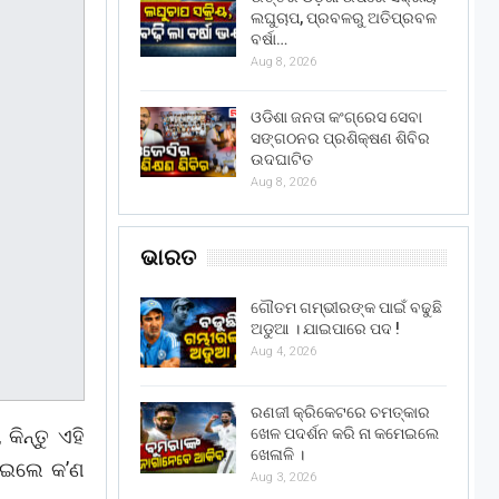
ଲଘୁଚାପ, ପ୍ରବଳରୁ ଅତିପ୍ରବଳ
ବର୍ଷା…
Aug 8, 2026
ଓଡିଶା ଜନତା କଂଗ୍ରେସ ସେବା
ସଙ୍ଗଠନର ପ୍ରଶିକ୍ଷଣ ଶିବିର
ଉଦଘାଟିତ
Aug 8, 2026
ଭାରତ
ଗୌତମ ଗମ୍ଭୀରଙ୍କ ପାଇଁ ବଢୁଛି
ଅଡୁଆ । ଯାଇପାରେ ପଦ !
Aug 4, 2026
ରଣଜୀ କ୍ରିକେଟରେ ଚମତ୍କାର
ିନ୍ତୁ ଏହି
ଖେଳ ପଦର୍ଶନ କରି ନା କମେଇଲେ
ଖେଳାଳି ।
 ପଇଲେ କ’ଣ
Aug 3, 2026