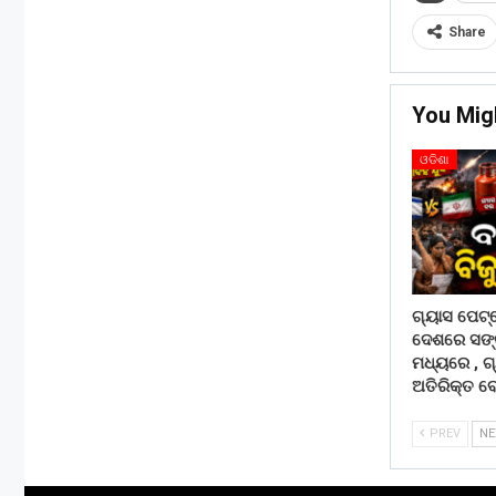
Share
You Mig
ଓଡିଶା
ଗ୍ୟାସ ପେଟ
ଦେଶରେ ସଙ୍
ମଧ୍ୟରେ , 
ଅତିରିକ୍ତ ବ
PREV
N