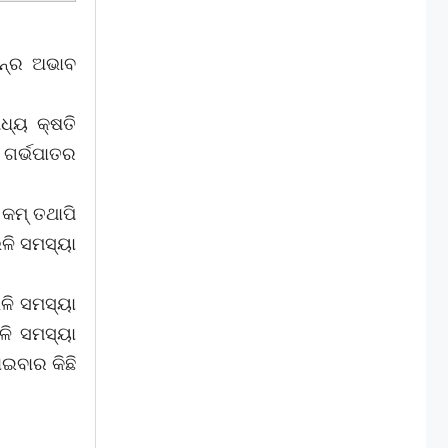
ନ୍‌ର ଅଭାବ
ଧ୍ୟ କ୍ଷତି
 ଗର୍ଭପାତର
କମ୍‌ ତଥାପି
ଭଳି ସମସ୍ୟା
ଭଳି ସମସ୍ୟା
ଭଳି ସମସ୍ୟା
ାଇବାର କିଛି