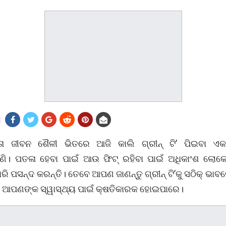
ତା ଜୀବନ ଶୈଳୀ ଭିତରେ ଆଜି କାଲି ଗ୍ରୀନ୍‌ ଟି’ ପିଇବା ଏକ
ଣି। ପତଳା ହେବା ପାଇଁ ଆଉ ଫିଟ୍‌ ରହିବା ପାଇଁ ଅଧିକାଂଶ ଲୋକେ ଗ୍
ାରି ପସନ୍ଦ କରନ୍ତି। ତେବେ ଆପଣ ଜାଣନ୍ତୁ ଗ୍ରୀନ୍ ଟି’କୁ ସଠିକ୍ ଭାବ
ହା ଆପଣଙ୍କ ସ୍ୱାସ୍ଥ୍ୟ ପାଇଁ କ୍ଷତିକାରକ ହୋଇପାରେ।