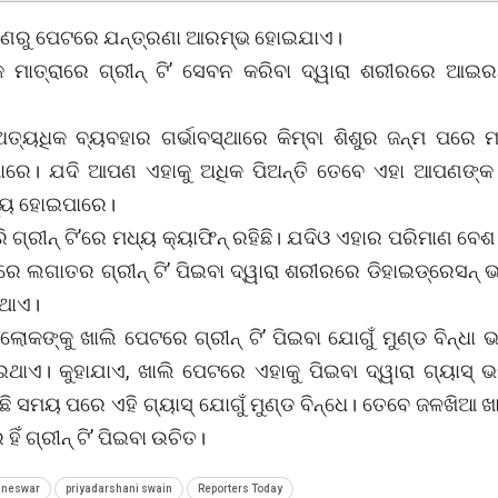
ାରଣରୁ ପେଟରେ ଯନ୍ତ୍ରଣା ଆରମ୍ଭ ହୋଇଯାଏ।
କ ମାତ୍ରାରେ ଗ୍ରୀନ୍‌ ଟି’ ସେବନ କରିବା ଦ୍ୱାରା ଶରୀରରେ ଆଇର
ତ୍ୟଧିକ ବ୍ୟବହାର ଗର୍ଭାବସ୍ଥାରେ କିମ୍ବା ଶିଶୁର ଜନ୍ମ ପରେ ମ
ାରେ। ଯଦି ଆପଣ ଏହାକୁ ଅଧିକ ପିଅନ୍ତି ତେବେ ଏହା ଆପଣଙ୍କ
୍ୟ ହୋଇପାରେ।
ି ଗ୍ରୀନ୍‌ ଟି’ରେ ମଧ୍ୟ କ୍ୟାଫିନ୍ ରହିଛି। ଯଦିଓ ଏହାର ପରିମାଣ ବେଶ 
େ ଲଗାତର ଗ୍ରୀନ୍‌ ଟି’ ପିଇବା ଦ୍ୱାରା ଶରୀରରେ ଡିହାଇଡ୍ରେସନ୍ 
ଥାଏ।
ୋକଙ୍କୁ ଖାଲି ପେଟରେ ଗ୍ରୀନ୍‌ ଟି’ ପିଇବା ଯୋଗୁଁ ମୁଣ୍ଡ ବିନ୍ଧା 
ଇଥାଏ। କୁହାଯାଏ, ଖାଲି ପେଟରେ ଏହାକୁ ପିଇବା ଦ୍ୱାରା ଗ୍ୟାସ୍‌ 
ଛି ସମୟ ପରେ ଏହି ଗ୍ୟାସ୍‌ ଯୋଗୁଁ ମୁଣ୍ଡ ବିନ୍ଧେ। ତେବେ ଜଳଖିଆ ଖ
ଁ ଗ୍ରୀନ୍‌ ଟି’ ପିଇବା ଉଚିତ।
aneswar
priyadarshani swain
Reporters Today