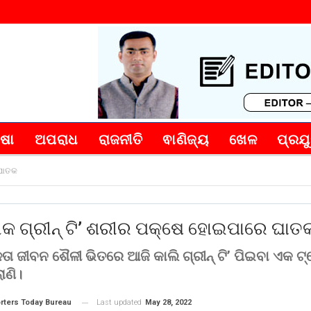
୍ଷା
ଅପରାଧ
ରାଜନୀତି
ଵାଣିଜ୍ୟ
ଖେଳ
ପ୍ରଯୁ
 ଘାତକ
କ ଗ୍ରୀନ୍‌ ଟି’ ଶରୀର ପକ୍ଷେ ହୋଇପାରେ ଘାତ
ା ଜୀବନ ଶୈଳୀ ଭିତରେ ଆଜି କାଲି ଗ୍ରୀନ୍‌ ଟି’ ପିଇବା ଏକ ଟ
ାଣି।
Last updated
May 28, 2022
rters Today Bureau