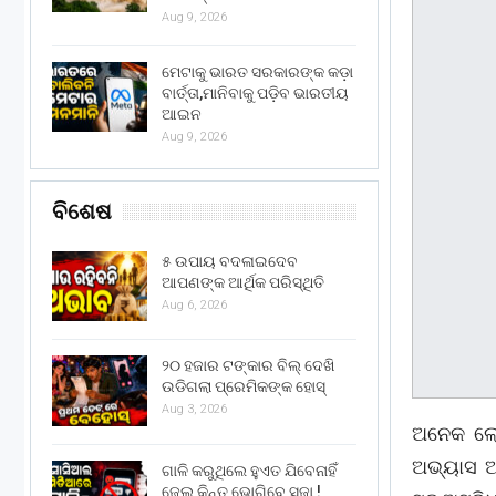
Aug 9, 2026
ମେଟାକୁ ଭାରତ ସରକାରଙ୍କ କଡ଼ା
ବାର୍ତ୍ତା,ମାନିବାକୁ ପଡ଼ିବ ଭାରତୀୟ
ଆଇନ
Aug 9, 2026
ବିଶେଷ
୫ ଉପାୟ ବଦଳାଇଦେବ
ଆପଣଙ୍କ ଆର୍ଥିକ ପରିସ୍ଥିତି
Aug 6, 2026
୨୦ ହଜାର ଟଙ୍କାର ବିଲ୍ ଦେଖି
ଉଡିଗଲା ପ୍ରେମିକଙ୍କ ହୋସ୍
Aug 3, 2026
ଅନେକ ଲୋକ
ଅଭ୍ୟାସ ଆ
ଗାଳି କରୁଥିଲେ ହୁଏତ ଯିବେନାହିଁ
ଜେଲ୍ କିନ୍ତୁ ଭୋଗିବେ ସଜା !