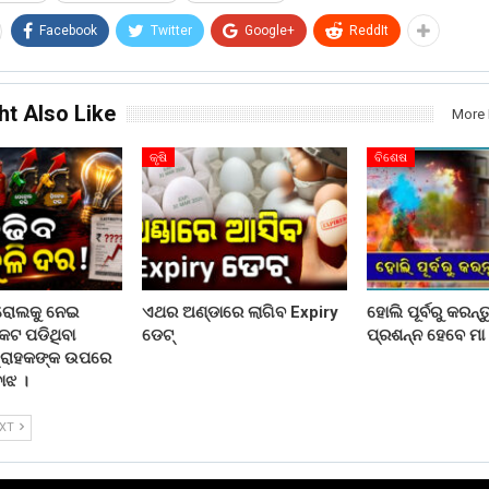
Facebook
Twitter
Google+
ReddIt
ht Also Like
More 
କୃଷି
ବିଶେଷ
୍ରୋଲକୁ ନେଇ
ଏଥର ଅଣ୍ଡାରେ ଲାଗିବ Expiry
ହୋଲି ପୂର୍ବରୁ କରନ୍ତ
କଟ ପଡିଥିବା
ଡେଟ୍
ପ୍ରଶନ୍ନ ହେବେ ମା 
ଗ୍ରାହକଙ୍କ ଉପରେ
ୋଝ ।
EXT