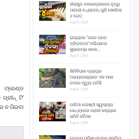
ହୀରାକୁଦ ଜଳଭଣ୍ଡାରରେ ବୃଦ୍ଧି
ପାଇଲା ବନ୍ୟାଜଳ, ପୁଣି ଖୋଲିଲା
୪ ଗେଟ୍
Aug 9, 2026
ରାଜ୍ୟରେ ‘ଘରେ ଘରେ
ତ୍ରିରଙ୍ଗା’ ଅଭିଯାନର
ଶୁଭାରମ୍ଭ କଲେ…
Aug 9, 2026
ଶିମିଳିପାଳ ବ୍ୟାଘ୍ର
ଅଭୟାରଣ୍ୟରେ ଏକ ମାଈ
ବାଘର ମୃତ୍ୟୁ ଘଟିଛି
 ଟ୍ରେଣ୍ଡ
Aug 8, 2026
ରୀନ୍‌ ଟି’
ଗଣିଆ ଗୋଷ୍ଠୀ ସ୍ୱାସ୍ଥ୍ୟ
ରେ ନ ପିଇବା
କେନ୍ଦ୍ରରେ ରୋଗୀ କଲ୍ୟାଣ
ସମିତି ବୈଠକ
Aug 8, 2026
ଉତ୍ତର ଓଡ଼ିଶା ଉପରେ ସକ୍ରିୟ