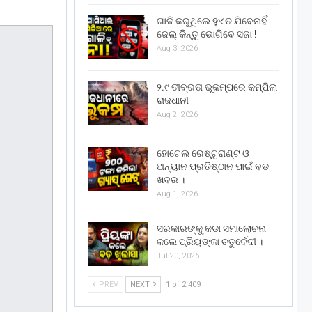
ଗାଳି କରୁଥିଲେ ହୁଏତ ଯିବେନାହିଁ
ଜେଲ୍ କିନ୍ତୁ ଭୋଗିବେ ସଜା !
Aug 3, 2026
୨.୯ ତୀବ୍ରତା ଭୂକମ୍ପରେ କମ୍ପିଲା
ରାଜଧାନୀ
Aug 2, 2026
ହୋଟେଲ ରେଷ୍ଟୁରାଣ୍ଟ ଓ
ଅନ୍ୟାନ ପ୍ରତିଷ୍ଠାନ ପାଇଁ ବଡ
ଖବର ।
Aug 1, 2026
ସରକାରଙ୍କୁ କଡା ସମାଲୋଚନା
କଲେ ପ୍ରିୟଙ୍କା ଚତୁର୍ବେଦୀ ।
Jul 20, 2026
PREV
NEXT
1 of 2,409