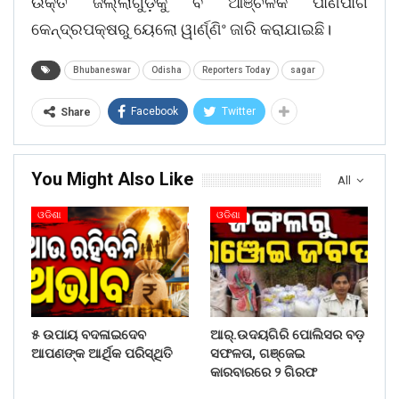
ଉକ୍ତ ଜିଲ୍ଲାଗୁଡ଼ିକୁ ବି ଆଞ୍ଚଳିକ ପାଣିପାଗ
କେନ୍ଦ୍ରପକ୍ଷରୁ ୟେଲୋ ୱାର୍ଣ୍ଣିଂ ଜାରି କରାଯାଇଛି।
Bhubaneswar
Odisha
Reporters Today
sagar
Facebook
Twitter
Share
You Might Also Like
All
ଓଡିଶା
ଓଡିଶା
୫ ଉପାୟ ବଦଳାଇଦେବ
ଆର୍.ଉଦୟଗିରି ପୋଲିସର ବଡ଼
ଆପଣଙ୍କ ଆର୍ଥିକ ପରିସ୍ଥିତି
ସଫଳତା, ଗଞ୍ଜେଇ
କାରବାରରେ ୨ ଗିରଫ