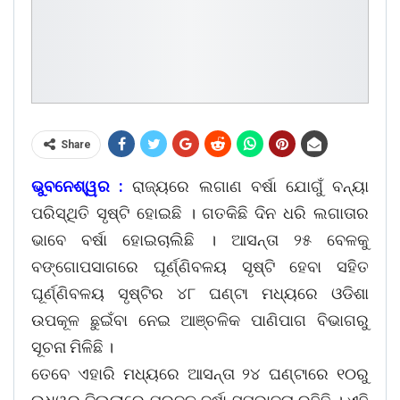
Share
ଭୁବନେଶ୍ୱର :
ରାଜ୍ୟରେ ଲଗାଣ ବର୍ଷା ଯୋଗୁଁ ବନ୍ୟା
ପରିସ୍ଥିତି ସୃଷ୍ଟି ହୋଇଛି । ଗତକିଛି ଦିନ ଧରି ଲଗାତାର
ଭାବେ ବର୍ଷା ହୋଇଚାଲିଛି । ଆସନ୍ତା ୨୫ ବେଳକୁ
ବଙ୍ଗୋପସାଗରେ ଘୂର୍ଣ୍ଣିବଳୟ ସୃଷ୍ଟି ହେବା ସହିତ
ଘୂର୍ଣ୍ଣିବଳୟ ସୃଷ୍ଟିର ୪୮ ଘଣ୍ଟା ମଧ୍ୟରେ ଓଡିଶା
ଉପକୂଳ ଛୁଇଁବା ନେଇ ଆଞ୍ଚଳିକ ପାଣିପାଗ ବିଭାଗରୁ
ସୂଚନା ମିଳିଛି ।
ତେବେ ଏହାରି ମଧ୍ୟରେ ଆସନ୍ତା ୨୪ ଘଣ୍ଟାରେ ୧୦ରୁ