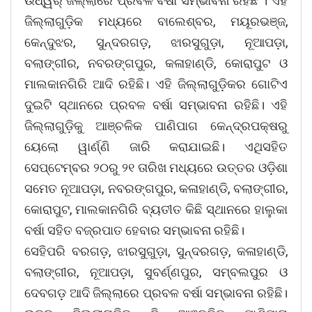
ଉଧ୍ୱର୍ ଜିଲ୍ଲାରେ ପ୍ରବଳ ବର୍ଷା ସମ୍ଭାବନା ରହିଛି । ଏହି
ଜିଲ୍ଲାଗୁଡ଼ିକ ମଧ୍ୟରେ ବାଲେଶ୍ବର, ମୟୂରଭଞ୍ଜ,
କେନ୍ଦୁଝର, ସୁନ୍ଦରଗଡ଼, ଝାରସୁଗୁଡ଼ା, ନୂଆପଡ଼ା,
ବଲାଙ୍ଗୀର, ନବରଙ୍ଗପୁର, କଳାହାଣ୍ଡି, କୋରାପୁଟ ଓ
ମାଲକାନଗିରି ଆଦି ରହିଛି। ଏହି ଜିଲ୍ଲାଗୁଡ଼ିକର ଗୋଟିଏ
ଦୁଇଟି ସ୍ଥାନରେ ପ୍ରବଳ ବର୍ଷା ସମ୍ଭାବନା ରହିଛି। ଏହି
ଜିଲ୍ଲାଗୁଡ଼ିକୁ ଆଞ୍ଚଳିକ ପାଣିପାଗ କେନ୍ଦ୍ରପକ୍ଷରୁ
ୟେଲୋ ୱାର୍ଣ୍ଣି ଜାରି କରାଯାଇଛି। ଏଥିସହିତ
ସେପ୍ଟେମ୍ବର ୨୦ରୁ ୨୧ ତାରିଖ ମଧ୍ୟରେ ଉତ୍ତର ଓଡ଼ିଶା
ସମେତ ନୂଆପଡ଼ା, ନବରଙ୍ଗପୁର, କଳାହାଣ୍ଡି, ବଲାଙ୍ଗୀର,
କୋରାପୁଟ, ମାଲକାନଗିରି ବ୍ୟତୀତ କିଛି ସ୍ଥାନରେ ହାଲୁକା
ବର୍ଷା ସହିତ ବଜ୍ରପାତ ହେବାର ସମ୍ଭାବନା ରହିଛି।
ସେହିପରି ବରଗଡ଼, ଝାରସୁଗୁଡ଼ା, ସୁନ୍ଦରଗଡ଼, କଳାହାଣ୍ଡି,
ବଲାଙ୍ଗୀର, ନୂଆପଡ଼ା, ସୁବର୍ଣ୍ଣପୁର, ସମ୍ବଲପୁର ଓ
ଦେବଗଡ଼ ଆଦି ଜିଲ୍ଲାରେ ପ୍ରବଳ ବର୍ଷା ସମ୍ଭାବନା ରହିଛି।