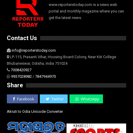
www.reporterstoday.com is a news web
portal and monthly magazine where you can
get the latest news.
Contact Us
info@reporterstoday.com
LP-115, Prasanti Vihar, Housing Board Colony, Near Kiit College
Bhubaneswar, Odisha, India 751024
7008420927
9937028982
/
7847944970
Share
Facebook
Twitter
WhatsApp
Akruti to Odia Unicode Converter