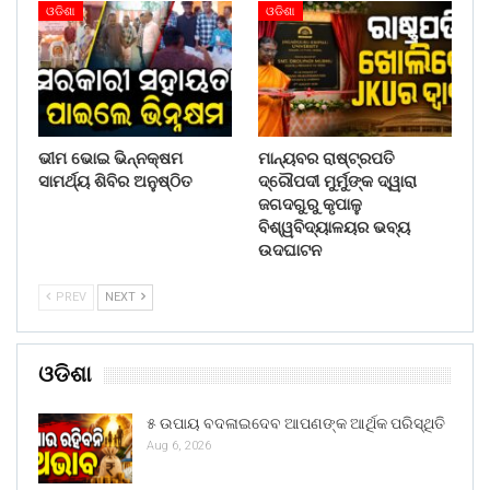
ଓଡିଶା
ଓଡିଶା
ଭୀମ ଭୋଇ ଭିନ୍ନକ୍ଷମ
ମାନ୍ୟବର ରାଷ୍ଟ୍ରପତି
ସାମର୍ଥ୍ୟ ଶିବିର ଅନୁଷ୍ଠିତ
ଦ୍ରୌପଦୀ ମୁର୍ମୁଙ୍କ ଦ୍ୱାରା
ଜଗଦଗୁରୁ କୃପାଳୁ
ବିଶ୍ୱବିଦ୍ୟାଳୟର ଭବ୍ୟ
ଉଦଘାଟନ
PREV
NEXT
ଓଡିଶା
୫ ଉପାୟ ବଦଳାଇଦେବ ଆପଣଙ୍କ ଆର୍ଥିକ ପରିସ୍ଥିତି
Aug 6, 2026