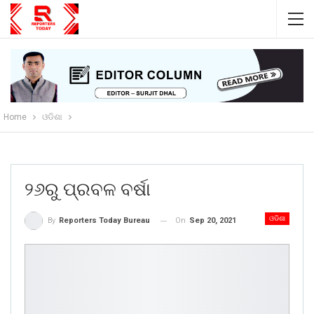
Home
ଓଡିଶା
୨୬ରୁ ପ୍ରବଳ ବର୍ଷା
ଓଡିଶା
On
Sep 20, 2021
By
Reporters Today Bureau