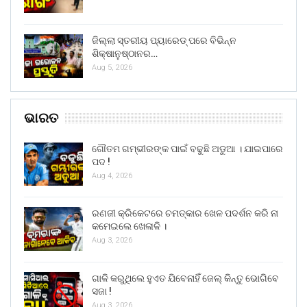
ଜିଲ୍ଲା ସ୍ତରୀୟ ପ୍ୟାରେଡ୍ ପରେ ବିଭିନ୍ନ
ଶିକ୍ଷାନୁଷ୍ଠାନର…
Aug 5, 2026
ଭାରତ
ଗୌତମ ଗମ୍ଭୀରଙ୍କ ପାଇଁ ବଢୁଛି ଅଡୁଆ । ଯାଇପାରେ
ପଦ !
Aug 4, 2026
ରଣଜୀ କ୍ରିକେଟରେ ଚମତ୍କାର ଖେଳ ପଦର୍ଶନ କରି ନା
କମେଇଲେ ଖେଳାଳି ।
Aug 3, 2026
ଗାଳି କରୁଥିଲେ ହୁଏତ ଯିବେନାହିଁ ଜେଲ୍ କିନ୍ତୁ ଭୋଗିବେ
ସଜା !
Aug 3, 2026