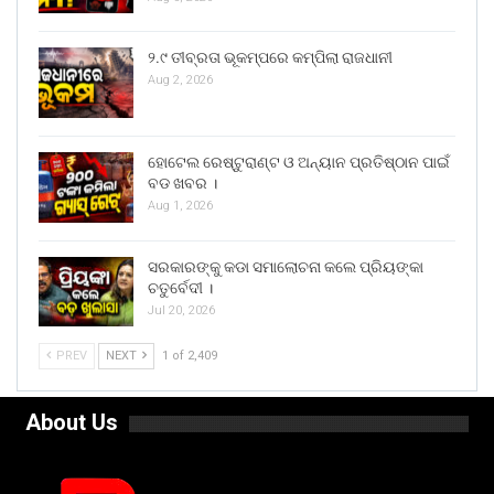
୨.୯ ତୀବ୍ରତା ଭୂକମ୍ପରେ କମ୍ପିଲା ରାଜଧାନୀ
Aug 2, 2026
ହୋଟେଲ ରେଷ୍ଟୁରାଣ୍ଟ ଓ ଅନ୍ୟାନ ପ୍ରତିଷ୍ଠାନ ପାଇଁ
ବଡ ଖବର ।
Aug 1, 2026
ସରକାରଙ୍କୁ କଡା ସମାଲୋଚନା କଲେ ପ୍ରିୟଙ୍କା
ଚତୁର୍ବେଦୀ ।
Jul 20, 2026
PREV
NEXT
1 of 2,409
About Us