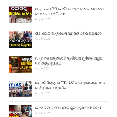
ଆର୍.ଉଦୟଗିରି ପୋଲିସର ବଡ଼ ସଫଳତା, ଗଞ୍ଜେଇ
କାରବାରରେ ୨ ଗିରଫ
Aug 6, 2026
ଭୀମ ଭୋଇ ଭିନ୍ନକ୍ଷମ ସାମର୍ଥ୍ୟ ଶିବିର ଅନୁଷ୍ଠିତ
Aug 6, 2026
ମାନ୍ୟବର ରାଷ୍ଟ୍ରପତି ଦ୍ରୌପଦୀ ମୁର୍ମୁଙ୍କ ଦ୍ୱାରା
ଜଗଦଗୁରୁ କୃପାଳୁ…
Aug 6, 2026
ଗଜପତି ଜିଲ୍ଲାରେ ‘TEJAS’ ଉଦ୍ୟୋଗୀ ସଚେତନତା
କାର୍ଯ୍ୟକ୍ରମ ଅନୁଷ୍ଠିତ
Aug 5, 2026
ମୋବାଇଲ ରୁ ମୋବାଇଲ ଘୁରି ବୁଲୁଛି ରାଗିଂ ଭିଡିଓ
Aug 5, 2026