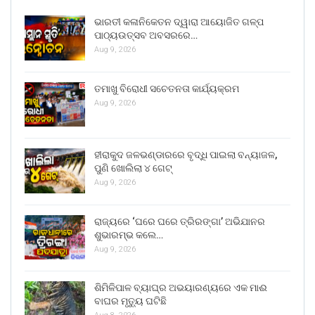
ଭାରତୀ କଳାନିକେତନ ଦ୍ୱାରା ଆୟୋଜିତ ଗଳ୍ପ
ପାଠ୍ୟଉତ୍ସବ ଅବସରରେ…
Aug 9, 2026
ତମାଖୁ ବିରୋଧୀ ସଚେତନତା କାର୍ଯ୍ୟକ୍ରମ
Aug 9, 2026
ହୀରାକୁଦ ଜଳଭଣ୍ଡାରରେ ବୃଦ୍ଧି ପାଇଲା ବନ୍ୟାଜଳ,
ପୁଣି ଖୋଲିଲା ୪ ଗେଟ୍
Aug 9, 2026
ରାଜ୍ୟରେ ‘ଘରେ ଘରେ ତ୍ରିରଙ୍ଗା’ ଅଭିଯାନର
ଶୁଭାରମ୍ଭ କଲେ…
Aug 9, 2026
ଶିମିଳିପାଳ ବ୍ୟାଘ୍ର ଅଭୟାରଣ୍ୟରେ ଏକ ମାଈ
ବାଘର ମୃତ୍ୟୁ ଘଟିଛି