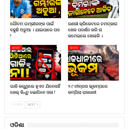
ଗୌତମ ଗମ୍ଭୀରଙ୍କ ପାଇଁ
ରଣଜୀ କ୍ରିକେଟରେ ଚମତ୍କାର
ବଢୁଛି ଅଡୁଆ । ଯାଇପାରେ ପଦ
ଖେଳ ପଦର୍ଶନ କରି ନା
!
କମେଇଲେ ଖେଳାଳି ।
ଭାରତ
ଭାରତ
ଗାଳି କରୁଥିଲେ ହୁଏତ ଯିବେନାହିଁ
୨.୯ ତୀବ୍ରତା ଭୂକମ୍ପରେ
ଜେଲ୍ କିନ୍ତୁ ଭୋଗିବେ ସଜା !
କମ୍ପିଲା ରାଜଧାନୀ
PREV
NEXT
ଓଡିଶା