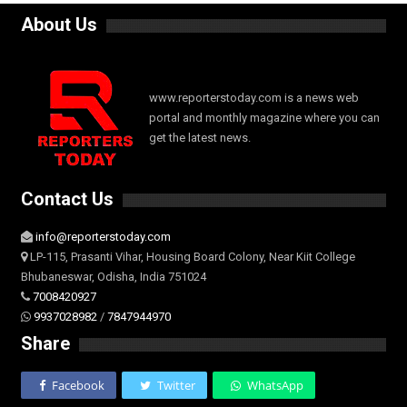
About Us
www.reporterstoday.com is a news web
portal and monthly magazine where you can
get the latest news.
Contact Us
info@reporterstoday.com
LP-115, Prasanti Vihar, Housing Board Colony, Near Kiit College
Bhubaneswar, Odisha, India 751024
7008420927
9937028982
/
7847944970
Share
Facebook
Twitter
WhatsApp