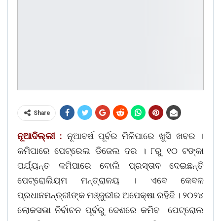
Share
ନୂଆଦିଲ୍ଲୀ :
ନୂଆବର୍ଷ ପୂର୍ବର ମିଳିପାରେ ଖୁସି ଖବର ।
କମିପାରେ ପେଟ୍ରେଲ ଡିଜେଲ ଦର । ୮ରୁ ୧୦ ଟଙ୍କା
ପର୍ଯ୍ୟନ୍ତ କମିପାରେ ବୋଲି ପ୍ରସ୍ତାବ ଦେଇଛନ୍ତି
ପେଟ୍ରୋଲିୟମ ମନ୍ତ୍ରାଳୟ । ଏବେ କେବଳ
ପ୍ରଧାନମନ୍ତ୍ରୀଙ୍କ ମଞ୍ଜୁରୀର ଅପେକ୍ଷା ରହିଛି । ୨୦୨୪
ଲୋକସଭା ନିର୍ବାଚନ ପୂର୍ବରୁ ଦେଶରେ କମିବ ପେଟ୍ରୋଲ