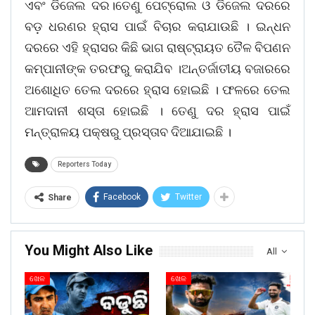
ଏବଂ ଡିଜେଲ ଦର।ତେଣୁ ପେଟ୍ରୋଲ ଓ ଡିଜେଲ ଦରରେ
ବଡ଼ ଧରଣର ହ୍ରାସ ପାଇଁ ବିଚାର କରାଯାଉଛି । ଇନ୍ଧନ
ଦରରେ ଏହି ହ୍ରାସର କିଛି ଭାଗ ରାଷ୍ଟ୍ରାୟତ ତୈଳ ବିପଣନ
କମ୍ପାନୀଙ୍କ ତରଫରୁ କରାଯିବ ।ଅନ୍ତର୍ଜାତୀୟ ବଜାରରେ
ଅଶୋଧିତ ତେଲ ଦରରେ ହ୍ରାସ ହୋଇଛି । ଫଳରେ ତେଲ
ଆମଦାନୀ ଶସ୍ତା ହୋଇଛି । ତେଣୁ ଦର ହ୍ରାସ ପାଇଁ
ମନ୍ତ୍ରାଳୟ ପକ୍ଷରୁ ପ୍ରସ୍ତାବ ଦିଆଯାଇଛି ।
Reporters Today
Facebook
Twitter
Share
You Might Also Like
All
ଖେଳ
ଖେଳ