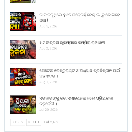
ଗାଳି କରୁଥିଲେ ହୁଏତ ଯିବେନାହିଁ ଜେଲ୍ କିନ୍ତୁ ଭୋଗିବେ
ସଜା !
Aug 3, 2026
୨.୯ ତୀବ୍ରତା ଭୂକମ୍ପରେ କମ୍ପିଲା ରାଜଧାନୀ
Aug 2, 2026
ହୋଟେଲ ରେଷ୍ଟୁରାଣ୍ଟ ଓ ଅନ୍ୟାନ ପ୍ରତିଷ୍ଠାନ ପାଇଁ
ବଡ ଖବର ।
Aug 1, 2026
ସରକାରଙ୍କୁ କଡା ସମାଲୋଚନା କଲେ ପ୍ରିୟଙ୍କା
ଚତୁର୍ବେଦୀ ।
Jul 20, 2026
PREV
NEXT
1 of 2,409