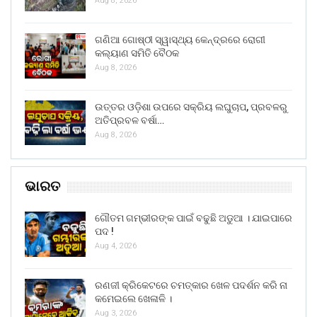
Aug 8, 2026
ଗଣିଆ ଗୋଷ୍ଠୀ ସ୍ୱାସ୍ଥ୍ୟ କେନ୍ଦ୍ରରେ ରୋଗୀ
କଲ୍ୟାଣ ସମିତି ବୈଠକ
Aug 8, 2026
ଉତ୍ତର ଓଡ଼ିଶା ଉପରେ ସକ୍ରିୟ ଲଘୁଚାପ, ପ୍ରବଳରୁ
ଅତିପ୍ରବଳ ବର୍ଷା…
Aug 8, 2026
ଭାରତ
ଗୌତମ ଗମ୍ଭୀରଙ୍କ ପାଇଁ ବଢୁଛି ଅଡୁଆ । ଯାଇପାରେ
ପଦ !
Aug 4, 2026
ରଣଜୀ କ୍ରିକେଟରେ ଚମତ୍କାର ଖେଳ ପଦର୍ଶନ କରି ନା
କମେଇଲେ ଖେଳାଳି ।
Aug 3, 2026