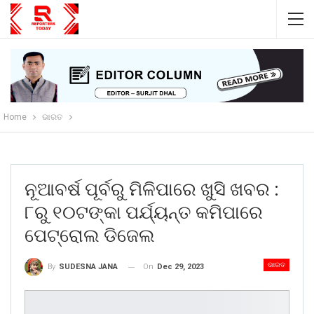
Home
ଭାରତ
ନୂଆବର୍ଷ ପୂର୍ବରୁ ମିଳିପାରେ ଖୁସି ଖବର :
୮ରୁ ୧୦ଟଙ୍କା ପର୍ଯ୍ୟନ୍ତ କମିପାରେ
ପେଟ୍ରୋଲ ଡିଜେଲ
ଭାରତ
On
Dec 29, 2023
By
SUDESNA JANA