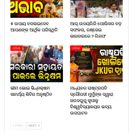
୫ ଉପାୟ ବଦଳାଇଦେବ
ଆର୍.ଉଦୟଗିରି ପୋଲିସର ବଡ଼
ଆପଣଙ୍କ ଆର୍ଥିକ ପରିସ୍ଥିତି
ସଫଳତା, ଗଞ୍ଜେଇ
କାରବାରରେ ୨ ଗିରଫ
ଓଡିଶା
ଓଡିଶା
ଭୀମ ଭୋଇ ଭିନ୍ନକ୍ଷମ
ମାନ୍ୟବର ରାଷ୍ଟ୍ରପତି
ସାମର୍ଥ୍ୟ ଶିବିର ଅନୁଷ୍ଠିତ
ଦ୍ରୌପଦୀ ମୁର୍ମୁଙ୍କ ଦ୍ୱାରା
ଜଗଦଗୁରୁ କୃପାଳୁ
ବିଶ୍ୱବିଦ୍ୟାଳୟର ଭବ୍ୟ
ଉଦଘାଟନ
PREV
NEXT