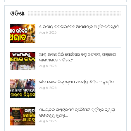
ଓଡିଶା
୫ ଉପାୟ ବଦଳାଇଦେବ ଆପଣଙ୍କ ଆର୍ଥିକ ପରିସ୍ଥିତି
Aug 6, 2026
ଆର୍.ଉଦୟଗିରି ପୋଲିସର ବଡ଼ ସଫଳତା, ଗଞ୍ଜେଇ
କାରବାରରେ ୨ ଗିରଫ
Aug 6, 2026
ଭୀମ ଭୋଇ ଭିନ୍ନକ୍ଷମ ସାମର୍ଥ୍ୟ ଶିବିର ଅନୁଷ୍ଠିତ
Aug 6, 2026
ମାନ୍ୟବର ରାଷ୍ଟ୍ରପତି ଦ୍ରୌପଦୀ ମୁର୍ମୁଙ୍କ ଦ୍ୱାରା
ଜଗଦଗୁରୁ କୃପାଳୁ…
Aug 6, 2026