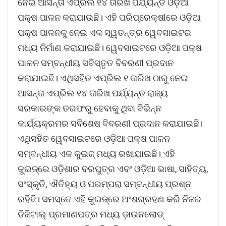
ନେଇ ଆସନ୍ତା ଏପ୍ରିଲ ୧୪ ତାରିଖ ପର୍ଯ୍ୟନ୍ତ ଓଡ଼ିଆ
ପକ୍ଷ ପାଳନ କରାଯାଉଛି। ଏହି ପରିପ୍ରେକ୍ଷୀରେ ଓଡ଼ିଆ
ପକ୍ଷ ପାଳନକୁ ନେଇ ଏକ ସ୍ୱତନ୍ତ୍ର ୱେବସାଇଟର
ମଧ୍ୟ ନିର୍ମାଣ କରାଯାଇଛି। ୱେବସାଇଟରେ ଓଡ଼ିଆ ପକ୍ଷ
ପାଳନ ସମ୍ବନ୍ଧୀୟ ସବିସ୍ତୃତ ବିବରଣୀ ପ୍ରଦାନ
କରାଯାଇଛି। ଏଥିସହିତ ଏପ୍ରିଲ ୧ ତାରିଖ ଠାରୁ ନେଇ
ଆସନ୍ତା ଏପ୍ରିଲ ୧୪ ତାରିଖ ପର୍ଯ୍ୟନ୍ତ ରାଜ୍ୟ
ସରକାରଙ୍କ ତରଫରୁ ହେବାକୁ ଥିବା ବିଭିନ୍ନ
କାର୍ଯ୍ୟକ୍ରମର ସବିଶେଷ ବିବରଣୀ ପ୍ରଦାନ କରାଯାଇଛି।
ଏଥିସହିତ ୱେବସାଇଟରେ ଓଡ଼ିଆ ପକ୍ଷ ପାଳନ
ସମ୍ବନ୍ଧୀୟ ଏକ କୁଇଜ୍‌ ମଧ୍ୟ ରଖାଯାଇଛି। ଏହି
କୁଇଜ୍‌ରେ ଓଡ଼ିଶାର ବରପୁତ୍ର ଏବଂ ଓଡ଼ିଆ ଭାଷା, ସାହିତ୍ୟ,
ସଂସ୍କୃତି, ଐତିହ୍ୟ ଓ ପରମ୍ପରା ସମ୍ବନ୍ଧୀୟ ପ୍ରଶ୍ନ
ରହିଛି। ସମସ୍ତେ ଏହି କୁଇଜ୍‌ରେ ଅଂଶଗ୍ରହଣ କରି ନିଜର
ଡିଜିଟାଲ୍ ପ୍ରମାଣପତ୍ର ମଧ୍ୟ ଡ଼ାଉନଲୋଡ୍‌