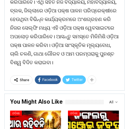
କରିପାରିବେ। ଏଥି ସହିତ ନିଜ ବିଦ୍ୟାଳୟ, ମହାବିଦ୍ୟାଳୟ,
ବ୍ଲକ, ଜିଲ୍ଲାରେ ଓଡ଼ିଆ ପକ୍ଷ ପାଳନ ପରିପ୍ରେକ୍ଷୀରେ
ହେଉଥିବା ବିଭିନ୍ନ କାର୍ଯ୍ୟକ୍ରମରେ ଅଂଶଗ୍ରହଣ କରି
ନିଜର ସେଲ୍ଫି ମଧ୍ୟ ଏହି ଓଡ଼ିଆ ପକ୍ଷ ୱେବସାଇଟରେ
ଅପଲୋଡ଼ କରିପାରିବେ। ଆସନ୍ତୁ ସମସ୍ତେ ମିଳିମିଶି ଓଡ଼ିଆ
ପକ୍ଷ ପାଳନ କରିବା। ଓଡ଼ିଆ ସାଂସ୍କୃତିକ ମୂଲ୍ୟବୋଧ,
ଚାଲି ଚଳଣି, ଗାଥା ଗୌରବ ଓ ଆମ ପରମ୍ପରାକୁ ପୁନଶ୍ଚ
ବିଶ୍ୱ ବିଦିତ କରାଇବା।
Facebook
Twitter
Share
You Might Also Like
All
ଓଡିଶା
ଓଡିଶା