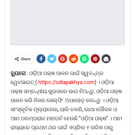
Share
ବ୍ୟୁରୋ
: ଓଡ଼ିଆ ପକ୍ଷ ପାଳନ ପାଇଁ ସ୍ୱତନ୍ତ୍ର
ୱେବସାଇଟ୍ (
https://odiapakhya.com
) । ଓଡ଼ିଆ
ପକ୍ଷ ସମ୍ବନ୍ଧୀୟ କୁଇଜରେ ଭାଗ ନିଅନ୍ତୁ, ଓଡ଼ିଆ ପକ୍ଷ
ପାଳନ କରି ନିଜର ସେଲ୍ଫି ଅପଲୋଡ଼ କରନ୍ତୁ । ଓଡ଼ିଆ
ସାଂସ୍କୃତିକ ମୂଲ୍ୟବୋଧ, ଚାଲି ଚଳଣି, ଗାଥା ଗୌରବ ଓ
ଆମ ପରମ୍ପରାର ମହାପର୍ବ ହେଉଛି “ଓଡ଼ିଆ ପକ୍ଷ” । ଆମ
ରାଜ୍ୟରେ ପ୍ରଥମ ଥର ପାଇଁ ଏପ୍ରିଲ ୧ ତାରିଖ ଠାରୁ