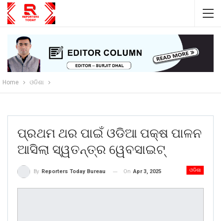
Home
ଓଡିଶା
ପ୍ରଥମ ଥର ପାଇଁ ଓଡିଆ ପକ୍ଷ ପାଳନ
ଆସିଲା ସ୍ୱତନ୍ତ୍ର ୱେବସାଇଟ୍
ଓଡିଶା
On
Apr 3, 2025
By
Reporters Today Bureau