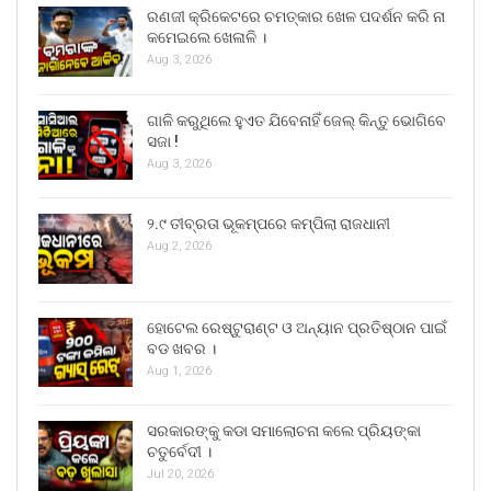
ରଣଜୀ କ୍ରିକେଟରେ ଚମତ୍କାର ଖେଳ ପଦର୍ଶନ କରି ନା
କମେଇଲେ ଖେଳାଳି ।
Aug 3, 2026
ଗାଳି କରୁଥିଲେ ହୁଏତ ଯିବେନାହିଁ ଜେଲ୍ କିନ୍ତୁ ଭୋଗିବେ
ସଜା !
Aug 3, 2026
୨.୯ ତୀବ୍ରତା ଭୂକମ୍ପରେ କମ୍ପିଲା ରାଜଧାନୀ
Aug 2, 2026
ହୋଟେଲ ରେଷ୍ଟୁରାଣ୍ଟ ଓ ଅନ୍ୟାନ ପ୍ରତିଷ୍ଠାନ ପାଇଁ
ବଡ ଖବର ।
Aug 1, 2026
ସରକାରଙ୍କୁ କଡା ସମାଲୋଚନା କଲେ ପ୍ରିୟଙ୍କା
ଚତୁର୍ବେଦୀ ।
Jul 20, 2026