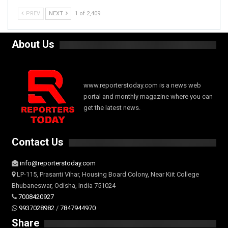
PREV
NEXT
1 of 2,409
About Us
www.reporterstoday.com is a news web
portal and monthly magazine where you can
get the latest news.
Contact Us
info@reporterstoday.com
LP-115, Prasanti Vihar, Housing Board Colony, Near Kiit College
Bhubaneswar, Odisha, India 751024
7008420927
9937028982
/
7847944970
Share