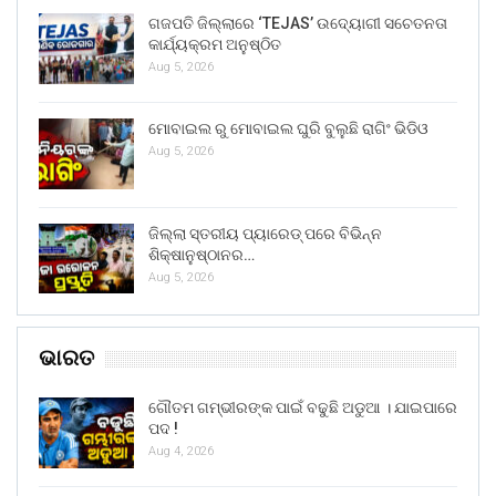
ଗଜପତି ଜିଲ୍ଲାରେ ‘TEJAS’ ଉଦ୍ୟୋଗୀ ସଚେତନତା
କାର୍ଯ୍ୟକ୍ରମ ଅନୁଷ୍ଠିତ
Aug 5, 2026
ମୋବାଇଲ ରୁ ମୋବାଇଲ ଘୁରି ବୁଲୁଛି ରାଗିଂ ଭିଡିଓ
Aug 5, 2026
ଜିଲ୍ଲା ସ୍ତରୀୟ ପ୍ୟାରେଡ୍ ପରେ ବିଭିନ୍ନ
ଶିକ୍ଷାନୁଷ୍ଠାନର…
Aug 5, 2026
ଭାରତ
ଗୌତମ ଗମ୍ଭୀରଙ୍କ ପାଇଁ ବଢୁଛି ଅଡୁଆ । ଯାଇପାରେ
ପଦ !
Aug 4, 2026