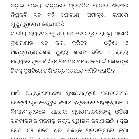
ବଢ଼ାଇ ଉଭୟ ରାଜ୍ୟରେ ପ୍ରଚଳିତ ଭାଷାର ଶିକ୍ଷକ
ନିଯୁକ୍ତି ସହ ବହି ଯୋଗାଣ, ପରୀକ୍ଷା ଉପରେ
ଗୁରୁତ୍ୱାରୋପ କରାଯାଇଛି ।
ସଂଘୀୟ ବ୍ୟବସ୍ଥାକୁ ସମ୍ମାନ ଦେଇ ଦୁଇ ରାଜ୍ୟ ଏକାଠି
ବୁଝାମଣାର ସହ କାମ କରିବେ । ଓଡ଼ିଶା ଓ
ଆନ୍ଧ୍ରପ୍ରଦେଶର ମୁଖ୍ୟ ଶାସନ ସଚିବ ୨ ରାଜ୍ୟ
ମଧ୍ୟରେ ଥିବା ବିଭିନ୍ନ ବିବାଦର ସମାଧାନ ପାଇଁ ଲୋକଙ୍କ
ହିତକୁ ଦୃଷ୍ଟିରେ ରଖି ଉଚ୍ଚସ୍ତରୀୟ କମିଟି କରାଯିବ ।
ଆଜି ଆନ୍ଧ୍ରପ୍ରଦେଶ ମୁଖ୍ୟମନ୍ତ୍ରୀ ଜଗନମୋହନ
ରେଡ୍ଡୀ ଭୁବନେଶ୍ୱର ବିମାନ ବନ୍ଦରରେ ପହଞ୍ଚିଥିଲେ ।
ବିମାନବନ୍ଦରରେ ଆନ୍ଧ୍ର ମୁଖ୍ୟମନ୍ତ୍ରୀଙ୍କୁ ଓଡିଶା
ସରକାରଙ୍କ ପକ୍ଷରୁ ଭବ୍ୟ ସ୍ୱାଗତ କରାଯାଇଛି । ଦୁଇ
ନେତା ୪୫ ମିନିଟ ଧରି ବିଭିନ୍ନ ପ୍ରସଙ୍ଗରେ କଥା