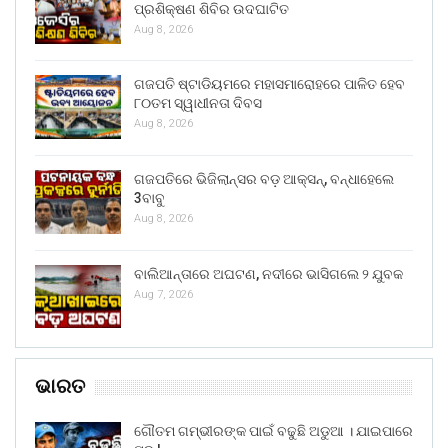
ପ୍ରଶିକ୍ଷଣ ଶିବିର ଉଦଘାଟିତ
Aug 8, 2026
ଗଜପତି ଷ୍ଟାଡିୟମରେ ମହାସମାରୋହରେ ପାଳିତ ହେବ
୮୦ତମ ସ୍ୱାଧୀନତା ଦିବସ
Aug 8, 2026
ଗଜପତିରେ ଭିଜିଲାନ୍ସର ବଡ଼ ଆକ୍ସନ୍, ବନ୍ଧାହେଲେ
3ବାବୁ
Aug 8, 2026
ବାଲିଆନ୍ତାରେ ଅଘଟଣ, ନଦୀରେ ଭାସିଗଲେ ୨ ଯୁବକ
Aug 7, 2026
ଭାରତ
ଗୌତମ ଗମ୍ଭୀରଙ୍କ ପାଇଁ ବଢୁଛି ଅଡୁଆ । ଯାଇପାରେ