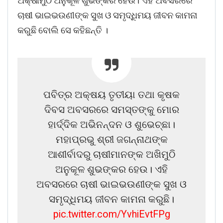
ଅକ୍ଷୀମୁଠି ଅନୁକୂଳ ଶୁଭଙ୍କର ହେଉ। ଏହି ଅବସରରେ
ଚାଷୀ ଭାଇଭଉଣୀଙ୍କ ସୁଖ ଓ ସମୃଦ୍ଧିମୟ ଜୀବନ କାମନା
କରୁଛି ବୋଲି ସେ କହିଛନ୍ତି ।
ପବିତ୍ର ଅକ୍ଷୟ ତୃତୀୟା ତଥା କୃଷକ
ଦିବସ ଅବସରରେ ସମସ୍ତଙ୍କୁ ମୋର
ହାର୍ଦ୍ଦିକ ଅଭିନନ୍ଦନ ଓ ଶୁଭେଚ୍ଛା।
ମହାପ୍ରଭୁ ଶ୍ରୀ ଜଗନ୍ନାଥଙ୍କ
ଆଶୀର୍ବାଦରୁ ଚାଷୀମାନଙ୍କ ଅଖିମୁଠି
ଅନୁକୂଳ ଶୁଭଙ୍କର ହେଉ। ଏହି
ଅବସରରେ ଚାଷୀ ଭାଇଭଉଣୀଙ୍କ ସୁଖ ଓ
ସମୃଦ୍ଧିମୟ ଜୀବନ କାମନା କରୁଛି।
pic.twitter.com/YvhiEvtFPg