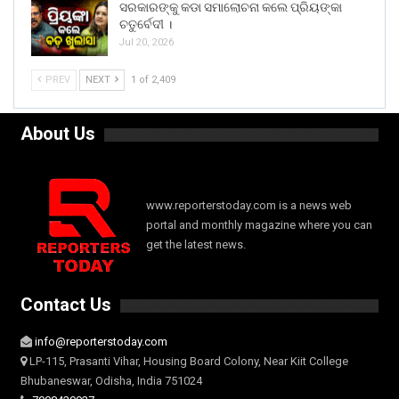
ସରକାରଙ୍କୁ କଡା ସମାଲୋଚନା କଲେ ପ୍ରିୟଙ୍କା
ଚତୁର୍ବେଦୀ ।
Jul 20, 2026
PREV
NEXT
1 of 2,409
About Us
www.reporterstoday.com is a news web
portal and monthly magazine where you can
get the latest news.
Contact Us
info@reporterstoday.com
LP-115, Prasanti Vihar, Housing Board Colony, Near Kiit College
Bhubaneswar, Odisha, India 751024