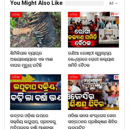
You Might Also Like
All
ଓଡିଶା
ଓଡିଶା
ଶିମିଳିପାଳ ବ୍ୟାଘ୍ର
ଗଣିଆ ଗୋଷ୍ଠୀ ସ୍ୱାସ୍ଥ୍ୟ
ଅଭୟାରଣ୍ୟରେ ଏକ ମାଈ
କେନ୍ଦ୍ରରେ ରୋଗୀ କଲ୍ୟାଣ
ବାଘର ମୃତ୍ୟୁ ଘଟିଛି
ସମିତି ବୈଠକ
ଓଡିଶା
ଓଡିଶା
ଉତ୍ତର ଓଡ଼ିଶା ଉପରେ
ଓଡିଶା ଜନତା କଂଗ୍ରେସ ସେବା
ସକ୍ରିୟ ଲଘୁଚାପ, ପ୍ରବଳରୁ
ସଙ୍ଗଠନର ପ୍ରଶିକ୍ଷଣ ଶିବିର
ଅତିପ୍ରବଳ ବର୍ଷା ଆଶଙ୍କା
ଉଦଘାଟିତ