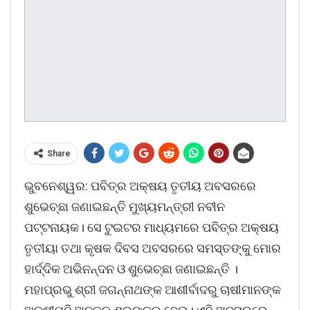
Share
ଭୁବନେଶ୍ୱର: ପବିତ୍ର ଅକ୍ଷୟ ତୃତୀୟ ଅବସରରେ
ଶୁଭେଚ୍ଛା ଜଣାଇଛନ୍ତି ମୁଖ୍ୟମନ୍ତ୍ରୀ ନବୀନ
ପଟ୍ଟନାୟକ। ସେ ଟୁଇଟର ମାଧ୍ୟମରେ ପବିତ୍ର ଅକ୍ଷୟ
ତୃତୀୟା ତଥା କୃଷକ ଦିବସ ଅବସରରେ ସମସ୍ତଙ୍କୁ ମୋର
ହାର୍ଦ୍ଦିକ ଅଭିନନ୍ଦନ ଓ ଶୁଭେଚ୍ଛା ଜଣାଇଛନ୍ତି ।
ମହାପ୍ରଭୁ ଶ୍ରୀ ଜଗନ୍ନାଥଙ୍କ ଆଶୀର୍ବାଦରୁ ଚାଷୀମାନଙ୍କ