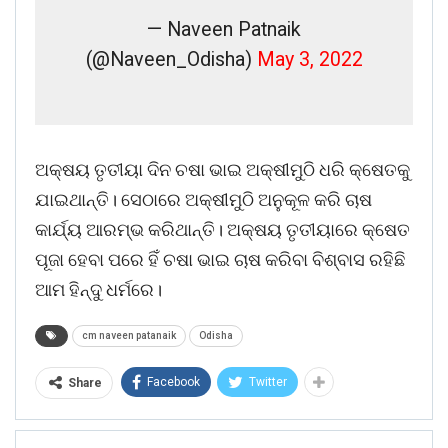
— Naveen Patnaik
(@Naveen_Odisha)
May 3, 2022
ଅକ୍ଷୟ ତୃତୀୟା ଦିନ ଚଷା ଭାଇ ଅକ୍ଷୀମୁଠି ଧରି କ୍ଷେତକୁ
ଯାଇଥାନ୍ତି। ସେଠାରେ ଅକ୍ଷୀମୁଠି ଅନୁକୂଳ କରି ଚାଷ
କାର୍ଯ୍ୟ ଆରମ୍ଭ କରିଥାନ୍ତି। ଅକ୍ଷୟ ତୃତୀୟାରେ କ୍ଷେତ
ପୂଜା ହେବା ପରେ ହିଁ ଚଷା ଭାଇ ଚାଷ କରିବା ବିଶ୍ବାସ ରହିଛି
ଆମ ହିନ୍ଦୁ ଧର୍ମରେ।
cm naveen patanaik
Odisha
Facebook
Twitter
Share