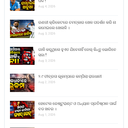
ପଦ !
Aug 4, 2026
ରଣଜୀ କ୍ରିକେଟରେ ଚମତ୍କାର ଖେଳ ପଦର୍ଶନ କରି ନା
କମେଇଲେ ଖେଳାଳି ।
Aug 3, 2026
ଗାଳି କରୁଥିଲେ ହୁଏତ ଯିବେନାହିଁ ଜେଲ୍ କିନ୍ତୁ ଭୋଗିବେ
ସଜା !
Aug 3, 2026
୨.୯ ତୀବ୍ରତା ଭୂକମ୍ପରେ କମ୍ପିଲା ରାଜଧାନୀ
Aug 2, 2026
ହୋଟେଲ ରେଷ୍ଟୁରାଣ୍ଟ ଓ ଅନ୍ୟାନ ପ୍ରତିଷ୍ଠାନ ପାଇଁ
ବଡ ଖବର ।
Aug 1, 2026