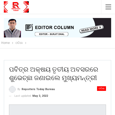
Home
ଓଡିଶା
ପବିତ୍ର ଅକ୍ଷୟ ତୃତୀୟ ଅବସରରେ
ଶୁଭେଚ୍ଛା ଜଣାଇଲେ ମୁଖ୍ୟମନ୍ତ୍ରୀ
ଓଡିଶା
By
Reporters Today Bureau
Last updated
May 3, 2022