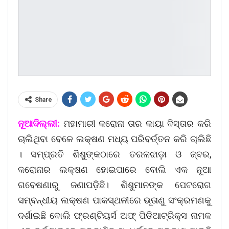
Share
ନୂଆଦିଲ୍ଲୀ:
ମହାମାରୀ କରୋନା ତାର କାୟା ବିସ୍ତାର କରି
ଚାଲିଥିବା ବେଳେ ଲକ୍ଷଣ ମଧ୍ୟ ପରିବର୍ତ୍ତନ କରି ଚାଲିଛି
। ସମ୍ପ୍ରତି ଶିଶୁଙ୍କଠାରେ ତରଳଝାଡ଼ା ଓ ଜ୍ବର,
କରୋନାର ଲକ୍ଷଣ ହୋଇପା‌ରେ ବୋଲି ଏକ ନୂଆ
ଗବେଷଣାରୁ ଜଣାପଡ଼ିଛି। ଶିଶୁମାନଙ୍କ ପେଟରୋଗ
ସମ୍ବନ୍ଧୀୟ ଲକ୍ଷଣ ପାକସ୍ଥଳୀରେ ଭୂତାଣୁ ସଂକ୍ରମଣକୁ
ଦର୍ଶାଇଛି ବୋଲି ଫ୍ରଣ୍ଟିୟର୍ସ ଅଫ୍ ପିଡିଆଟ୍ରିକ୍ସ ନାମକ