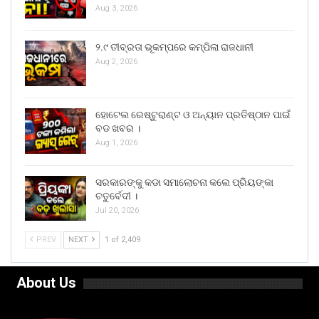
Aug 3, 2026
୨.୯ ତୀବ୍ରତା ଭୂକମ୍ପରେ କମ୍ପିଲା ରାଜଧାନୀ
Aug 2, 2026
ହୋଟେଲ ରେଷ୍ଟୁରାଣ୍ଟ ଓ ଅନ୍ୟାନ ପ୍ରତିଷ୍ଠାନ ପାଇଁ
ବଡ ଖବର ।
Aug 1, 2026
ସରକାରଙ୍କୁ କଡା ସମାଲୋଚନା କଲେ ପ୍ରିୟଙ୍କା
ଚତୁର୍ବେଦୀ ।
Jul 20, 2026
PREV
NEXT
1 of 2,409
About Us