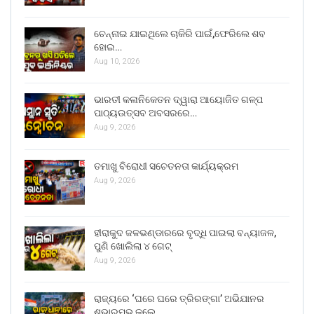
ଚେନ୍ନାଇ ଯାଇଥିଲେ ଚାକିରି ପାଇଁ,ଫେରିଲେ ଶବ
ହୋଇ…
Aug 10, 2026
ଭାରତୀ କଳାନିକେତନ ଦ୍ୱାରା ଆୟୋଜିତ ଗଳ୍ପ
ପାଠ୍ୟଉତ୍ସବ ଅବସରରେ…
Aug 9, 2026
ତମାଖୁ ବିରୋଧୀ ସଚେତନତା କାର୍ଯ୍ୟକ୍ରମ
Aug 9, 2026
ହୀରାକୁଦ ଜଳଭଣ୍ଡାରରେ ବୃଦ୍ଧି ପାଇଲା ବନ୍ୟାଜଳ,
ପୁଣି ଖୋଲିଲା ୪ ଗେଟ୍
Aug 9, 2026
ରାଜ୍ୟରେ ‘ଘରେ ଘରେ ତ୍ରିରଙ୍ଗା’ ଅଭିଯାନର
ଶୁଭାରମ୍ଭ କଲେ…