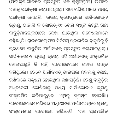
(ପରୀକ୍ଷାଗାରରେ ପ୍ରସ୍ତୁତ ଏକ କ୍ଷୁଦ୍ରାଂଗ) ଉପରେ
ଏହାକୁ ପରୀକ୍ଷା କରାଯାଇଥିଲା। ଏହା ମଣିଷ ଠାରେ ମଧ୍ୟ
ପରୀକ୍ଷା ହୋଇଛିା। ଉଭୟ କ୍ଷେତ୍ରରେ ସାର୍ସ-କୋଭ୍‌-୨
ଭୂତାଣୁ, ଯାହାକି କି କୋଭିଡ୍‌-୧୯ ରୋଗ ସୃଷ୍ଟି କରୁଛି, ତାହା
ବାଦୁଡ଼ିମାନଙ୍କଠାରେ ଦେଖା ଯାଉଥିବା ଗବେଷକମାନେ
କହିଛନ୍ତି। ରାଇନୋଲୋଫସ ସିନିସସ୍ ପ୍ରଜାତିର ବାଦୁଡ଼ିରୁ ହିଁ
ପ୍ରଥମେ ବାଦୁଡ଼ିର ଅର୍ଗାନଏଡ୍‌ ପ୍ରସ୍ତୁତ କରାଯାଇଥିଲା।
ସାର୍ସ-କୋଭ-୨ ଭୂତାଣୁ ଦ୍ବାରା ଏହି ଅର୍ଗାନଏଡ୍‌ ସଂକ୍ରମିତ
ହୋଇପାରୁଛି କି ନାହିଁ, ଗବେଷକମାନେ ତାହାର ଯାଞ୍ଚ
କରିଥିଲେ। ତେବେ ଅର୍ଗାନଏଡ୍‌ ଭାଇରାଲ ନକଲକୁ ବଜାୟ
ରଖିବାରେ ସକ୍ଷମ ହୋଇଥିବା ଜଣାପଡ଼ିଛି। ତେଣୁ ବାଦୁଡ଼ିର
ଅନ୍ତଃନଳୀ କୋଷିକାକୁ ମଧ୍ୟ ସାର୍ସ-କୋଭ-୨ ଭୂତାଣୁ
ସଂକ୍ରମିତ କରିପାରୁଥିବା ଏଥିରୁ ସ୍ପଷ୍ଟ ହୋଇଛିା।
ଗବେଷକମାନେ ମଣିଷର ଅନ୍ତଃନଳୀ ଅର୍ଗାନଏଡ୍‌ରେ ଭୂତାଣୁ
ସଂକ୍ରମଣର ଗବେଷଣା କରିଛନ୍ତି। ଏହା ପ୍ରମାଣିତ