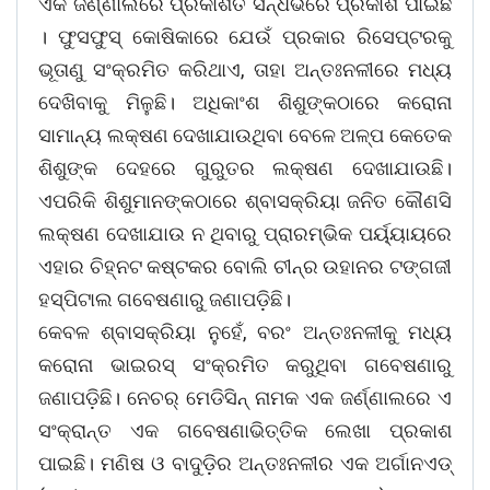
ଏକ ଜର୍ଣ୍ଣାଲରେ ପ୍ରକାଶିତ ସନ୍ଧର୍ଭରେ ପ୍ରକାଶ ପାଇଛି
। ଫୁସଫୁସ୍‌ କୋଷିକାରେ ଯେଉଁ ପ୍ରକାର ରିସେପ୍ଟରକୁ
ଭୂତାଣୁ ସଂକ୍ରମିତ କରିଥାଏ, ତାହା ଅନ୍ତଃନଳୀରେ ମଧ୍ୟ
ଦେଖିବାକୁ ମିଳୁଛି। ଅଧିକାଂଶ ଶିଶୁଙ୍କଠାରେ କରୋନା
ସାମାନ୍ୟ ଲକ୍ଷଣ ଦେଖାଯାଉଥିବା ବେଳେ ଅଳ୍ପ କେତେକ
ଶିଶୁଙ୍କ ଦେହରେ ଗୁରୁତର ଲକ୍ଷଣ ଦେଖାଯାଉଛି।
ଏପରିକି ଶିଶୁମାନଙ୍କଠାରେ ଶ୍ବାସକ୍ରିୟା ଜନିତ କୌଣସି
ଲକ୍ଷଣ ଦେଖାଯାଉ ନ ଥିବାରୁ ପ୍ରାରମ୍ଭିକ ପର୍ୟ୍ୟାୟରେ
ଏହାର ଚିହ୍ନଟ କଷ୍ଟକର ବୋଲି ଚୀନ୍‌ର ଉହାନର ଟଙ୍ଗଜୀ
ହସ୍ପିଟାଲ ଗବେଷଣାରୁ ଜଣାପଡ଼ିଛି।
କେବଳ ଶ୍ବାସକ୍ରିୟା ନୁହେଁ, ବରଂ ଅନ୍ତଃନଳୀକୁ ମଧ୍ୟ
କରୋନା ଭାଇରସ୍‌ ସଂକ୍ରମିତ କରୁଥିବା ଗବେଷଣାରୁ
ଜଣାପଡ଼ିଛି। ନେଚର୍‌ ମେଡିସିନ୍‌ ନାମକ ଏକ ଜର୍ଣ୍ଣାଲରେ ଏ
ସଂକ୍ରାନ୍ତ ଏକ ଗବେଷଣାଭିତ୍ତିକ ଲେଖା ପ୍ରକାଶ
ପାଇଛି। ମଣିଷ ଓ ବାଦୁଡ଼ିର ଅନ୍ତଃନଳୀର ଏକ ଅର୍ଗାନଏଡ୍