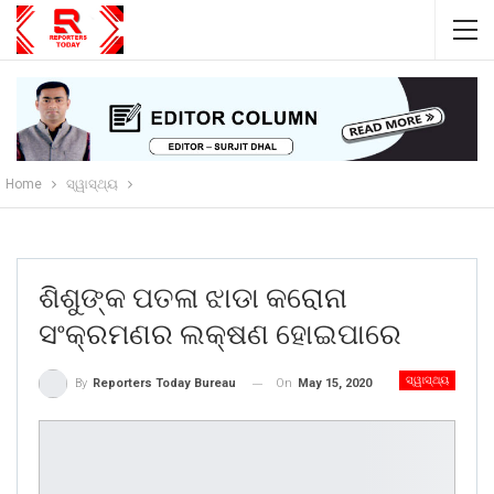
Home
ସ୍ୱାସ୍ଥ୍ୟ
ଶିଶୁଙ୍କ ପତଳା ଝାଡା କରୋନା
ସଂକ୍ରମଣର ଲକ୍ଷଣ ହୋଇପାରେ
ସ୍ୱାସ୍ଥ୍ୟ
On
May 15, 2020
By
Reporters Today Bureau