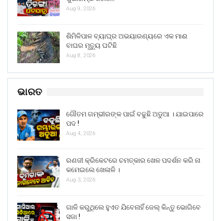
Aug 9, 2026
ଶିମିଳିପାଳ ବ୍ୟାଘ୍ର ଅଭୟାରଣ୍ୟରେ ଏକ ମାଈ
ବାଘର ମୃତ୍ୟୁ ଘଟିଛି
Aug 8, 2026
ଭାରତ
ଗୌତମ ଗମ୍ଭୀରଙ୍କ ପାଇଁ ବଢୁଛି ଅଡୁଆ । ଯାଇପାରେ
ପଦ !
Aug 4, 2026
ରଣଜୀ କ୍ରିକେଟରେ ଚମତ୍କାର ଖେଳ ପଦର୍ଶନ କରି ନା
କମେଇଲେ ଖେଳାଳି ।
Aug 3, 2026
ଗାଳି କରୁଥିଲେ ହୁଏତ ଯିବେନାହିଁ ଜେଲ୍ କିନ୍ତୁ ଭୋଗିବେ
ସଜା !