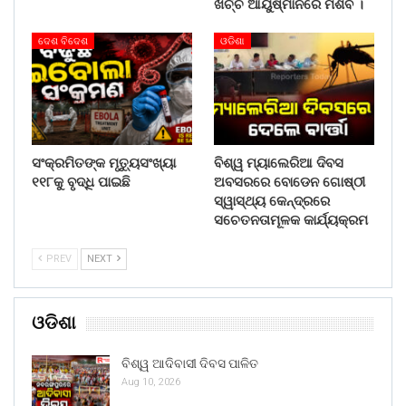
ଖର୍ଚ୍ଚ ଆୟୁଷ୍ମାନରେ ମିଶିବ ।
ଦେଶ ବିଦେଶ
ଓଡିଶା
ସଂକ୍ରମିତଙ୍କ ମୃତ୍ୟୁସଂଖ୍ୟା
ବିଶ୍ୱ ମ୍ୟାଲେରିଆ ଦିବସ
୧୧୮କୁ ବୃଦ୍ଧି ପାଇଛି
ଅବସରରେ ବୋଡେନ ଗୋଷ୍ଠୀ
ସ୍ୱାସ୍ଥ୍ୟ କେନ୍ଦ୍ରରେ
ସଚେତନତାମୂଳକ କାର୍ଯ୍ୟକ୍ରମ
PREV
NEXT
ଓଡିଶା
ବିଶ୍ୱ ଆଦିବାସୀ ଦିବସ ପାଳିତ
Aug 10, 2026