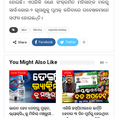
ହୋଇଛି। ଏପରିକି ଜଣେ ସଂକ୍ରମିତ ମହିଳାଙ୍କ ମଳରୁ
ସାର୍ସ-କୋଭ-୨ ଭୂତାଣୁକୁ ପୃଥକ୍‌ କରିବାରେ ଗବେଷକମାନେ
ସଫଳ ହୋଇଛନ୍ତି।
bbsr
Odisha
reporterstoday
Facebook
Twitter
Share
You Might Also Like
All
ଦେଶ ବିଦେଶ
ଓଡିଶା
ଭାରତ ହେବ ଡେଙ୍ଗୁ ମୁକ୍ତ,
ଏଣିକି ହସ୍ପିଟାଲରେ ଭର୍ତ୍ତି
ଭ୍ୟାକ୍ସିନ୍ କୁ ମିଳିଲା ମଞ୍ଜୁରୀ…
ହେବାର ୩ ଦିନ ପୂର୍ବରୁ ହେଉଥିବା