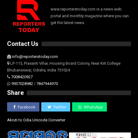
www.reporterstoday.com is a news web
portal and monthly magazine where you can
get the latest news.
Contact Us
info@reporterstoday.com
LP-115, Prasanti Vihar, Housing Board Colony, Near Kiit College
Bhubaneswar, Odisha, India 751024
7008420927
9937028982
/
7847944970
Share
Facebook
Twitter
WhatsApp
Akruti to Odia Unicode Converter