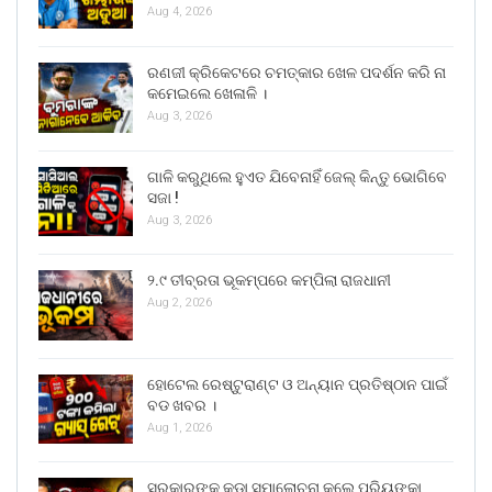
Aug 4, 2026
ରଣଜୀ କ୍ରିକେଟରେ ଚମତ୍କାର ଖେଳ ପଦର୍ଶନ କରି ନା
କମେଇଲେ ଖେଳାଳି ।
Aug 3, 2026
ଗାଳି କରୁଥିଲେ ହୁଏତ ଯିବେନାହିଁ ଜେଲ୍ କିନ୍ତୁ ଭୋଗିବେ
ସଜା !
Aug 3, 2026
୨.୯ ତୀବ୍ରତା ଭୂକମ୍ପରେ କମ୍ପିଲା ରାଜଧାନୀ
Aug 2, 2026
ହୋଟେଲ ରେଷ୍ଟୁରାଣ୍ଟ ଓ ଅନ୍ୟାନ ପ୍ରତିଷ୍ଠାନ ପାଇଁ
ବଡ ଖବର ।
Aug 1, 2026
ସରକାରଙ୍କୁ କଡା ସମାଲୋଚନା କଲେ ପ୍ରିୟଙ୍କା