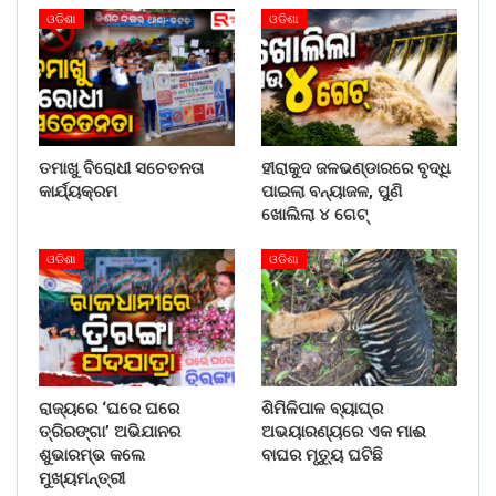
ଓଡିଶା
ଓଡିଶା
ତମାଖୁ ବିରୋଧୀ ସଚେତନତା
ହୀରାକୁଦ ଜଳଭଣ୍ଡାରରେ ବୃଦ୍ଧି
କାର୍ଯ୍ୟକ୍ରମ
ପାଇଲା ବନ୍ୟାଜଳ, ପୁଣି
ଖୋଲିଲା ୪ ଗେଟ୍
ଓଡିଶା
ଓଡିଶା
ରାଜ୍ୟରେ ‘ଘରେ ଘରେ
ଶିମିଳିପାଳ ବ୍ୟାଘ୍ର
ତ୍ରିରଙ୍ଗା’ ଅଭିଯାନର
ଅଭୟାରଣ୍ୟରେ ଏକ ମାଈ
ଶୁଭାରମ୍ଭ କଲେ
ବାଘର ମୃତ୍ୟୁ ଘଟିଛି
ମୁଖ୍ୟମନ୍ତ୍ରୀ