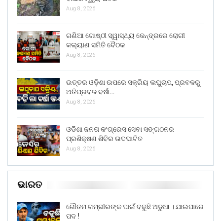
Aug 8, 2026
ଗଣିଆ ଗୋଷ୍ଠୀ ସ୍ୱାସ୍ଥ୍ୟ କେନ୍ଦ୍ରରେ ରୋଗୀ
କଲ୍ୟାଣ ସମିତି ବୈଠକ
Aug 8, 2026
ଉତ୍ତର ଓଡ଼ିଶା ଉପରେ ସକ୍ରିୟ ଲଘୁଚାପ, ପ୍ରବଳରୁ
ଅତିପ୍ରବଳ ବର୍ଷା…
Aug 8, 2026
ଓଡିଶା ଜନତା କଂଗ୍ରେସ ସେବା ସଙ୍ଗଠନର
ପ୍ରଶିକ୍ଷଣ ଶିବିର ଉଦଘାଟିତ
Aug 8, 2026
ଭାରତ
ଗୌତମ ଗମ୍ଭୀରଙ୍କ ପାଇଁ ବଢୁଛି ଅଡୁଆ । ଯାଇପାରେ
ପଦ !