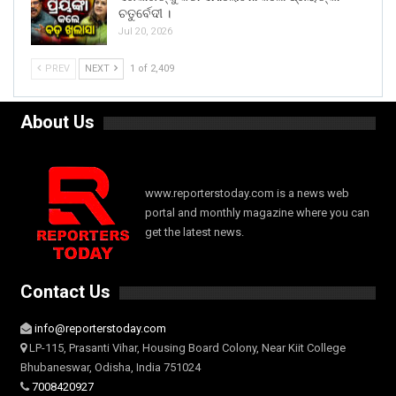
ଚତୁର୍ବେଦୀ ।
Jul 20, 2026
PREV
NEXT
1 of 2,409
About Us
www.reporterstoday.com is a news web
portal and monthly magazine where you can
get the latest news.
Contact Us
info@reporterstoday.com
LP-115, Prasanti Vihar, Housing Board Colony, Near Kiit College
Bhubaneswar, Odisha, India 751024
7008420927