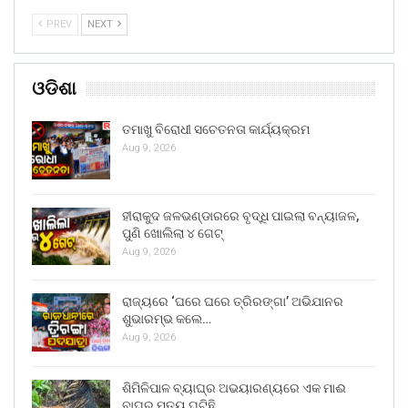
PREV
NEXT
ଓଡିଶା
ତମାଖୁ ବିରୋଧୀ ସଚେତନତା କାର୍ଯ୍ୟକ୍ରମ
Aug 9, 2026
ହୀରାକୁଦ ଜଳଭଣ୍ଡାରରେ ବୃଦ୍ଧି ପାଇଲା ବନ୍ୟାଜଳ,
ପୁଣି ଖୋଲିଲା ୪ ଗେଟ୍
Aug 9, 2026
ରାଜ୍ୟରେ ‘ଘରେ ଘରେ ତ୍ରିରଙ୍ଗା’ ଅଭିଯାନର
ଶୁଭାରମ୍ଭ କଲେ…
Aug 9, 2026
ଶିମିଳିପାଳ ବ୍ୟାଘ୍ର ଅଭୟାରଣ୍ୟରେ ଏକ ମାଈ
ବାଘର ମୃତ୍ୟୁ ଘଟିଛି