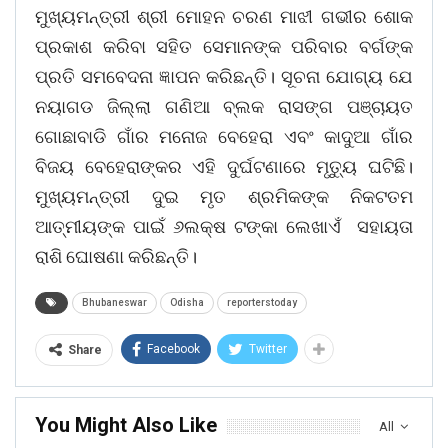
ମୁଖ୍ୟମନ୍ତ୍ରୀ ଶ୍ରୀ ମୋହନ ଚରଣ ମାଝୀ ଗଭୀର ଶୋକ
ପ୍ରକାଶ କରିବା ସହିତ ସେମାନଙ୍କ ପରିବାର ବର୍ଗଙ୍କ
ପ୍ରତି ସମବେଦନା ଜ୍ଞାପନ କରିଛନ୍ତି। ସୂଚନା ଯୋଗ୍ୟ ଯେ
ନୟାଗଡ ଜିଲ୍ଲା ଗଣିଆ ବ୍ଲକ ରାସଙ୍ଗ ପଞ୍ଚାୟତ
ଗୋଛାବାଡି ଗାଁର ମନୋଜ ବେହେରା ଏବଂ କାଦୁଆ ଗାଁର
ବିଜୟ ବେହେରାଙ୍କର ଏହି ଦୁର୍ଘଟଣାରେ ମୃତ୍ୟୁ ଘଟିଛି।
ମୁଖ୍ୟମନ୍ତ୍ରୀ ଦୁଇ ମୃତ ଶ୍ରମିକଙ୍କ ନିକଟତମ
ଆତ୍ମୀୟଙ୍କ ପାଇଁ ୬ଲକ୍ଷ ଟଙ୍କା ଲେଖାଏଁ ସହାୟତା
ରାଶି ଘୋଷଣା କରିଛନ୍ତି।
Bhubaneswar
Odisha
reporterstoday
Facebook
Twitter
Share
You Might Also Like
All