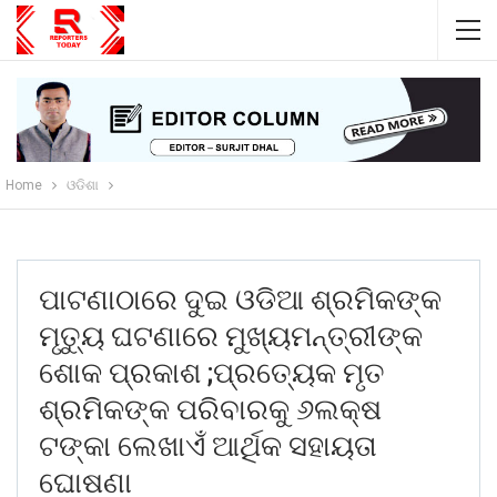
Home
ଓଡିଶା
ପାଟଣାଠାରେ ଦୁଇ ଓଡିଆ ଶ୍ରମିକଙ୍କ
ମୃତ୍ୟୁ ଘଟଣାରେ ମୁଖ୍ୟମନ୍ତ୍ରୀଙ୍କ
ଶୋକ ପ୍ରକାଶ ;ପ୍ରତ୍ୟେକ ମୃତ
ଶ୍ରମିକଙ୍କ ପରିବାରକୁ ୬ଲକ୍ଷ
ଟଙ୍କା ଲେଖାଏଁ ଆର୍ଥିକ ସହାୟତା
ଘୋଷଣା