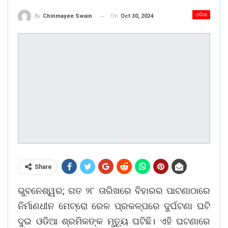
ଓଡିଶା
On
Oct 30, 2024
By
Chinmayee Swain
Share
ଭୁବନେଶ୍ୱର; ଗତ ୨୮ ତାରିଖରେ ବିହାରର ପାଟଣାଠାରେ
ନିର୍ମାଣଧୀନ ମେଟ୍ରୋ ରେଳ ପ୍ରକଳ୍ପରେ ଦୁର୍ଘଟଣା ଘଟି
ଦୁଇ ଓଡିଆ ଶ୍ରମିକଙ୍କ ମୃତ୍ୟୁ ଘଟିଛି। ଏହି ଘଟଣାରେ