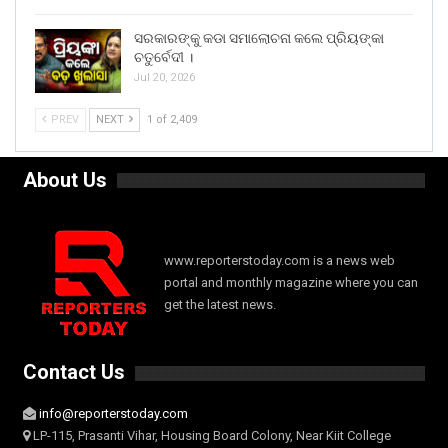
ସରକାରଙ୍କୁ କଡା ସମାଲୋଚନା କଲେ ପ୍ରିୟଙ୍କା
ଚତୁର୍ବେଦୀ ।
Jul 20, 2026
PREV
NEXT
1 of 2,409
About Us
www.reporterstoday.com is a news web
portal and monthly magazine where you can
get the latest news.
Contact Us
info@reporterstoday.com
LP-115, Prasanti Vihar, Housing Board Colony, Near Kiit College