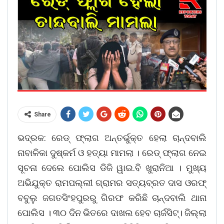
Share
ଭଦ୍ରକ: ରେଡ୍ ଫ୍ଲାଗ ଅନ୍ତର୍ଭୁକ୍ତ ହେଲା ଚାନ୍ଦବାଲି
ନାବାଳିକା ଦୁଷ୍କର୍ମ ଓ ହତ୍ୟା ମାମଲା । ରେଡ୍ ଫ୍ଲାଗ ନେଇ
ସୂଚନା ଦେଲେ ପୋଲିସ ଡିଜି ୱାଇ.ବି ଖୁରାନିଆ । ମୁଖ୍ୟ
ଅଭିଯୁକ୍ତ ରାମପଲ୍ଲୀ ଗ୍ରାମର ସତ୍ୟବ୍ରତ ଦାସ ଓରଫ୍
ବବୁଲୁ ଜଗତସିଂହପୁରରୁ ଗିରଫ କରିଛି ଚାନ୍ଦବାଲି ଥାନା
ପୋଲିସ । ୩୦ ଦିନ ଭିତରେ ଦାଖଲ ହେବ ଚାର୍ଜସିଟ୍। ଜିଲ୍ଲା