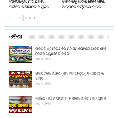
ବାଲିଆନ୍ତାରେ ଅଘଟଣ,
କେନାଲକୁ ଖସିଲା ନାନୋ କାର,
ନଦୀରେ ଭାସିଗଲେ ୨ ଯୁବକ
ଅଳ୍ପକେ ବର୍ତ୍ତିଲେ ଚାଳକ
PREV
NEXT
ଓଡିଶା
ଗଜପତି ଷ୍ଟାଡିୟମରେ ମହାସମାରୋହରେ ପାଳିତ ହେବ
୮୦ତମ ସ୍ୱାଧୀନତା ଦିବସ
Aug 8, 2026
ଗଜପତିରେ ଭିଜିଲାନ୍ସର ବଡ଼ ଆକ୍ସନ୍, ବନ୍ଧାହେଲେ
3ବାବୁ
Aug 8, 2026
ବାଲିଆନ୍ତାରେ ଅଘଟଣ, ନଦୀରେ ଭାସିଗଲେ ୨ ଯୁବକ
Aug 7, 2026