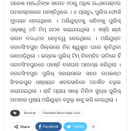
ପରେଶ ମହାନ୍ତିଙ୍କ ସମେତ ୧୦ରୁ ଅଧିକ ଇନ୍ସପେକ୍ଟର
ଘଟଣାସ୍ଥଳରେ ପହଞ୍ଚିଥିଲେ । ୪ ପ୍ଲାଟୁନ୍ ପୁଲିସ ଫୋର୍ସ
ମୁତୟନ ହୋଇଥିଲେ । ଅଭିଯୁକ୍ତକୁ ଧରିବାକୁ ପୁଲିସ୍
ପକ୍ଷରୁ ୪ଟି ଟିମ୍ ଗଠନ କରାଯାଇଥିଲା । ଏସ୍ପି ଶ୍ରୀ
ରାଉତ ତଦନ୍ତର ନେତୃତ୍ୱ ନେଇଥିଲେ । ଅଭିଯୁକ୍ତ
ଜଗତସିଂହପୁର ଜିଲ୍ଲାରେ ନିଜ ଶ୍ୱଶୁର ଘରେ ଲୁଚିଥିବା
ଜଣାପଡ଼ିଥିଲା । ଭଦ୍ରକ ପୁଲିସ୍ ଟିମ୍ ବିଳମ୍ବିତ ରାତିରେ ହିଁ
ଜଗତସିଂହପୁରରେ ପହଞ୍ଚି ତନାଘନା ଆରମ୍ଭ କରିଥିଲା ।
ଜଗତସିଂହପୁର ପୁଲିସ୍ ସହାୟତାରେ ସହର ଉପକଣ୍ଠ
ସିଂହାରପୁର ପଞ୍ଚାୟତ ଶବରସାହିରେ ଅତର୍କିତ ଚଢ଼ଉ
କରାଯାଇଥିଲା । ରାତି ପ୍ରାୟ ସାଢ଼େ ତିନିଟା ସୁଦ୍ଧା ପୁଲିସ୍
ଘଟଣାର ମୁଖ୍ୟ ଅଭିଯୁକ୍ତ ବବୁଲୁ କାବୁ କରି ନେଇଥିଲା ।
Bhadrak
Chandbali Minor Rape Case
Facebook
Twitter
Share