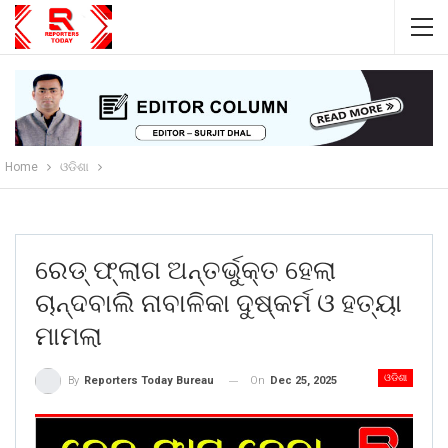
Home
ଓଡିଶା
ରେଡ୍ ଫ୍ଲାଗ ଅନ୍ତର୍ଭୁକ୍ତ ହେଲା
ଚାନ୍ଦବାଲି ନାବାଳିକା ଦୁଷ୍କର୍ମ ଓ ହତ୍ୟା
ମାମଲା
ଓଡିଶା
On
Dec 25, 2025
By
Reporters Today Bureau