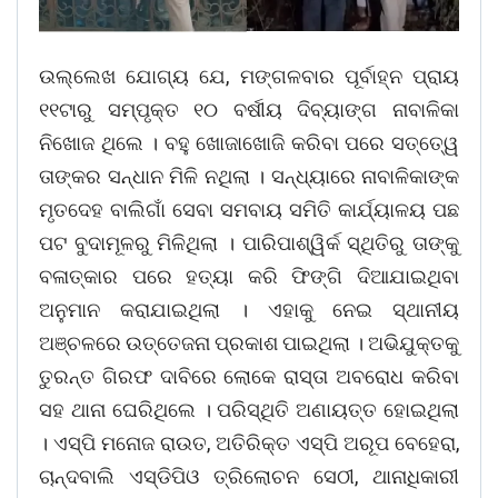
ଉଲ୍ଲେଖ ଯୋଗ୍ୟ ଯେ, ମଙ୍ଗଳବାର ପୂର୍ବାହ୍ନ ପ୍ରାୟ
୧୧ଟାରୁ ସମ୍ପୃକ୍ତ ୧୦ ବର୍ଷୀୟ ଦିବ୍ୟାଙ୍ଗ ନାବାଳିକା
ନିଖୋଜ ଥିଲେ । ବହୁ ଖୋଜାଖୋଜି କରିବା ପରେ ସତ୍ତେ୍ୱ
ତାଙ୍କର ସନ୍ଧାନ ମିଳି ନଥିଲା । ସନ୍ଧ୍ୟାରେ ନାବାଳିକାଙ୍କ
ମୃତଦେହ ବାଲିଗାଁ ସେବା ସମବାୟ ସମିତି କାର୍ଯ୍ୟାଳୟ ପଛ
ପଟ ବୁଦାମୂଳରୁ ମିଳିଥିଲା । ପାରିପାଶ୍ୱିର୍କ ସ୍ଥିତିରୁ ତାଙ୍କୁ
ବଳାତ୍କାର ପରେ ହତ୍ୟା କରି ଫିଙ୍ଗି ଦିଆଯାଇଥିବା
ଅନୁମାନ କରାଯାଇଥିଲା । ଏହାକୁ ନେଇ ସ୍ଥାନୀୟ
ଅଞ୍ଚଳରେ ଉତ୍ତେଜନା ପ୍ରକାଶ ପାଇଥିଲା । ଅଭିଯୁକ୍ତକୁ
ତୁରନ୍ତ ଗିରଫ ଦାବିରେ ଲୋକେ ରାସ୍ତା ଅବରୋଧ କରିବା
ସହ ଥାନା ଘେରିଥିଲେ । ପରିସ୍ଥିତି ଅଣାୟତ୍ତ ହୋଇଥିଲା
। ଏସ୍ପି ମନୋଜ ରାଉତ, ଅତିରିକ୍ତ ଏସ୍ପି ଅରୂପ ବେହେରା,
ଚାନ୍ଦବାଲି ଏସ୍ଡିପିଓ ତ୍ରିଲୋଚନ ସେଠୀ, ଥାନାଧିକାରୀ