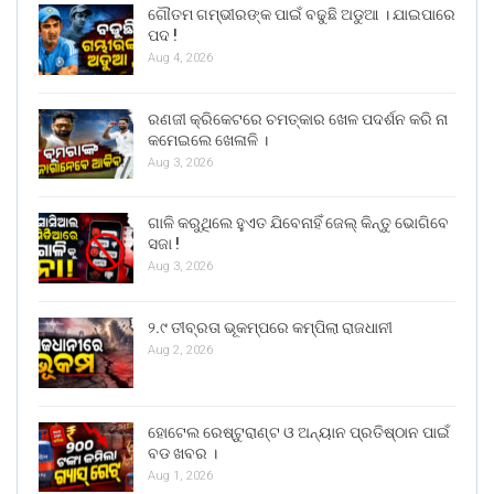
ଗୌତମ ଗମ୍ଭୀରଙ୍କ ପାଇଁ ବଢୁଛି ଅଡୁଆ । ଯାଇପାରେ
ପଦ !
Aug 4, 2026
ରଣଜୀ କ୍ରିକେଟରେ ଚମତ୍କାର ଖେଳ ପଦର୍ଶନ କରି ନା
କମେଇଲେ ଖେଳାଳି ।
Aug 3, 2026
ଗାଳି କରୁଥିଲେ ହୁଏତ ଯିବେନାହିଁ ଜେଲ୍ କିନ୍ତୁ ଭୋଗିବେ
ସଜା !
Aug 3, 2026
୨.୯ ତୀବ୍ରତା ଭୂକମ୍ପରେ କମ୍ପିଲା ରାଜଧାନୀ
Aug 2, 2026
ହୋଟେଲ ରେଷ୍ଟୁରାଣ୍ଟ ଓ ଅନ୍ୟାନ ପ୍ରତିଷ୍ଠାନ ପାଇଁ
ବଡ ଖବର ।
Aug 1, 2026