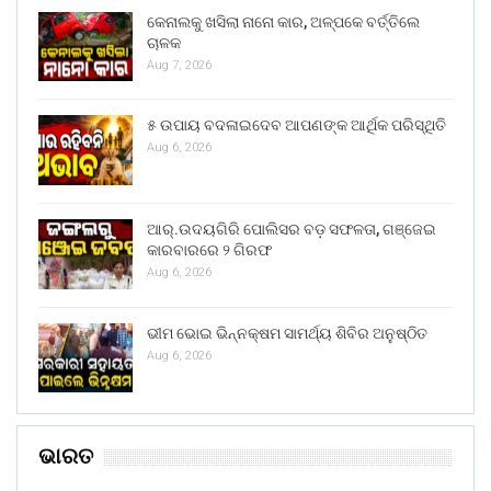
କେନାଲକୁ ଖସିଲା ନାନୋ କାର, ଅଳ୍ପକେ ବର୍ତ୍ତିଲେ
ଚାଳକ
Aug 7, 2026
୫ ଉପାୟ ବଦଳାଇଦେବ ଆପଣଙ୍କ ଆର୍ଥିକ ପରିସ୍ଥିତି
Aug 6, 2026
ଆର୍.ଉଦୟଗିରି ପୋଲିସର ବଡ଼ ସଫଳତା, ଗଞ୍ଜେଇ
କାରବାରରେ ୨ ଗିରଫ
Aug 6, 2026
ଭୀମ ଭୋଇ ଭିନ୍ନକ୍ଷମ ସାମର୍ଥ୍ୟ ଶିବିର ଅନୁଷ୍ଠିତ
Aug 6, 2026
ଭାରତ