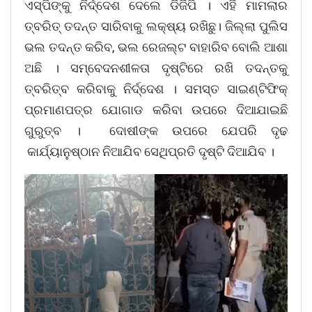
ଏସ୍‌ପିଙ୍କୁ ନିର୍ଦ୍ଦେଶ ଦେଲେ ଡିଜିପି । ଏହି ମାମଲାର
ତ୍ବରିତ୍ ତଦନ୍ତ ସାରିବାକୁ ଲକ୍ଷ୍ୟ ରଖିଛୁ। ଜିଲ୍ଲା ପୁଲିସ
ଭଲ ତଦନ୍ତ କରିବ, ଭଲ ରେଜଲ୍ଟ ବାହାରିବ ବୋଲି ଆଶା
ଅଛି । ସମ୍ବେଦନଶୀଳତା ଦୃଷ୍ଟିରେ ରଖି ତଦନ୍ତକୁ
ତ୍ବରିତ୍ବ କରିବାକୁ ନିର୍ଦ୍ଦେଶ । ସମସ୍ତ ସାଇଣ୍ଟିଫିକ୍
ପ୍ରମାଣପତ୍ର ଯୋଗାଡ କରିବା ଉପରେ ଦିଆଯାଇଛି
ଗୁରୁତ୍ବ । ଦୋଷୀଙ୍କ ଉପରେ ଯେପରି ଦୃଢ
କାର୍ଯ୍ୟାନୁଷ୍ଠାନ ନିଆଯିବ ସେଥିପ୍ରତି ଦୃଷ୍ଟି ଦିଆଯିବ ।