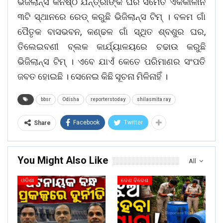
ଭିଜିଲାନ୍ସ କନିଷ୍ଠ ଯନ୍ତ୍ରୀଙ୍କ ଘର ସମେତ ଏକକାଳୀନ
୩ଟି ସ୍ଥାନରେ ରେଡ୍ କରୁଛି ଭିଜିଲାନ୍ସ ଟିମ୍ । ବଳମ ଗାଁ
ପୈତୃକ ବାସଭବନ, କଣ୍ଢଳ ଗାଁ ସ୍ଥିତ ଶ୍ବଶୁର ଘର,
ତିଲେଇବଣୀ ବ୍ଲକ କାର୍ଯ୍ୟାଳୟରେ ଚଢାଉ କରୁଛି
ଭିଜିଲାନ୍ସ ଟିମ୍ । ଏବେ ଯାଏଁ କେତେ ପରିମାଣର ସଂପତି
ଜବତ ହୋଇଛି । ସେନେଇ କିଛି ସୂଚନା ମିଳିନାହିଁ ।
bbsr
Odisha
reporterstoday
shilasmita ray
Facebook
Twitter
Share
You Might Also Like
All
ଓଡିଶା
ଦେଶ ବିଦେଶ