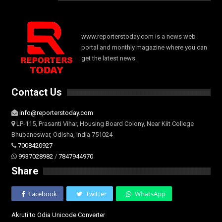
www.reporterstoday.com is a news web
portal and monthly magazine where you can
get the latest news.
Contact Us
info@reporterstoday.com
LP-115, Prasanti Vihar, Housing Board Colony, Near Kiit College
Bhubaneswar, Odisha, India 751024
7008420927
9937028982
/
7847944970
Share
Facebook
Twitter
WhatsApp
Akruti to Odia Unicode Converter