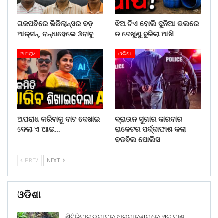
ଗଜପତିରେ ଭିଜିଲାନ୍ସର ବଡ଼
ଝିଅ ଟିଏ ବୋଲି ଦୁନିଆ ଭଲରେ
ଆକ୍ସନ୍, ବନ୍ଧାହେଲେ 3ବାବୁ
ନ ଦେଖୁଣୁ ବୁଜିଲା ଆଖି…
ଅପରାଧ
ଓଡିଶା
ଅପରାଧ କରିବାକୁ ବାଟ ଦେଖାଇ
ବ୍ରାଉନ ସୁଗାର କାରବାର
ଦେଲା ଏ ଆଇ…
ରାକେଟର ପର୍ଦ୍ଦାଫାଶ କଲା
ବଡବିଲ ପୋଲିସ
PREV
NEXT
ଓଡିଶା
ଶିମିଳିପାଳ ବ୍ୟାଘ୍ର ଅଭୟାରଣ୍ୟରେ ଏକ ମାଈ