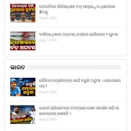
ଗଜପତିରେ ଭିଜିଲାନ୍ସର ବଡ଼ ଆକ୍ସନ୍, ବନ୍ଧାହେଲେ
3ବାବୁ
Aug 8, 2026
ବାଲିଆନ୍ତାରେ ଅଘଟଣ, ନଦୀରେ ଭାସିଗଲେ ୨ ଯୁବକ
Aug 7, 2026
ଭାରତ
ଗୌତମ ଗମ୍ଭୀରଙ୍କ ପାଇଁ ବଢୁଛି ଅଡୁଆ । ଯାଇପାରେ
ପଦ !
Aug 4, 2026
ରଣଜୀ କ୍ରିକେଟରେ ଚମତ୍କାର ଖେଳ ପଦର୍ଶନ କରି ନା
କମେଇଲେ ଖେଳାଳି ।
Aug 3, 2026