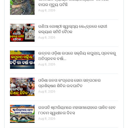
ବାଘର ମୃତ୍ୟୁ ଘଟିଛି
Aug 8, 2026
ଗଣିଆ ଗୋଷ୍ଠୀ ସ୍ୱାସ୍ଥ୍ୟ କେନ୍ଦ୍ରରେ ରୋଗୀ
କଲ୍ୟାଣ ସମିତି ବୈଠକ
Aug 8, 2026
ଉତ୍ତର ଓଡ଼ିଶା ଉପରେ ସକ୍ରିୟ ଲଘୁଚାପ, ପ୍ରବଳରୁ
ଅତିପ୍ରବଳ ବର୍ଷା…
Aug 8, 2026
ଓଡିଶା ଜନତା କଂଗ୍ରେସ ସେବା ସଙ୍ଗଠନର
ପ୍ରଶିକ୍ଷଣ ଶିବିର ଉଦଘାଟିତ
Aug 8, 2026
ଗଜପତି ଷ୍ଟାଡିୟମରେ ମହାସମାରୋହରେ ପାଳିତ ହେବ
୮୦ତମ ସ୍ୱାଧୀନତା ଦିବସ
Aug 8, 2026