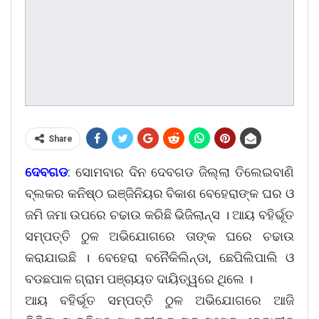
Share
ଦେବଗଡ
: ସୋମବାର ଦିନ ଦେବଗଡ ଜିଲ୍ଲା ତିଲେଇବାଣି
ବ୍ଲକର କନିଷ୍ଠ ଇଞ୍ଜିନିୟର ବିକାଶ ବେହେରାଙ୍କ ଘର ଓ
ଜମି ଜମା ଉପରେ ଚଢାଉ କରିଛି ଭିଜିଲାନ୍ସ । ଆୟ ବହିର୍ଭୂତ
ସମ୍ପତ୍ତି ଠୁଳ ଅଭିଯୋଗରେ ତାଙ୍କ ଘରେ ଚଢାଉ
କରାଯାଇଛି । ବେହେରା ବନୈକିଲିନ୍ଡା, ଛେପିଲିପାଲି ଓ
ବଡଛପାଳ ଗ୍ରାମ ପଞ୍ଚାୟତ ଦାୟିତ୍ୱରେ ଥିଲେ ।
ଆୟ ବହିର୍ଭୂତ ସମ୍ପତ୍ତି ଠୁଳ ଅଭିଯୋଗରେ ଆଜି