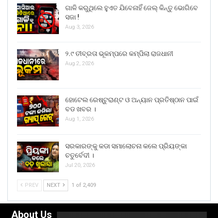
ଗାଳି କରୁଥିଲେ ହୁଏତ ଯିବେନାହିଁ ଜେଲ୍ କିନ୍ତୁ ଭୋଗିବେ
ସଜା !
Aug 3, 2026
୨.୯ ତୀବ୍ରତା ଭୂକମ୍ପରେ କମ୍ପିଲା ରାଜଧାନୀ
Aug 2, 2026
ହୋଟେଲ ରେଷ୍ଟୁରାଣ୍ଟ ଓ ଅନ୍ୟାନ ପ୍ରତିଷ୍ଠାନ ପାଇଁ
ବଡ ଖବର ।
Aug 1, 2026
ସରକାରଙ୍କୁ କଡା ସମାଲୋଚନା କଲେ ପ୍ରିୟଙ୍କା
ଚତୁର୍ବେଦୀ ।
Jul 20, 2026
PREV
NEXT
1 of 2,409
About Us