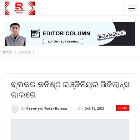
Home
ଅପରାଧ
ବ୍ଲକର କନିଷ୍ଠ ଇଞ୍ଜିନିୟର ଭିଜିଲାନ୍ସ
ଜାଲରେ
ଅପରାଧ
On
Oct 11, 2021
By
Reporters Today Bureau