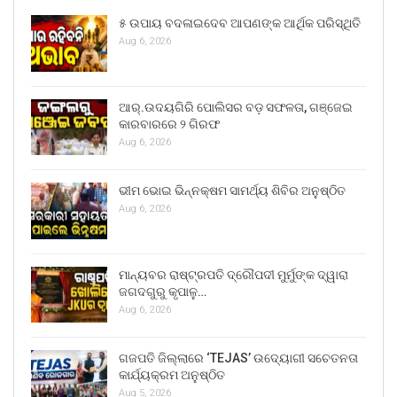
୫ ଉପାୟ ବଦଳାଇଦେବ ଆପଣଙ୍କ ଆର୍ଥିକ ପରିସ୍ଥିତି
Aug 6, 2026
ଆର୍.ଉଦୟଗିରି ପୋଲିସର ବଡ଼ ସଫଳତା, ଗଞ୍ଜେଇ
କାରବାରରେ ୨ ଗିରଫ
Aug 6, 2026
ଭୀମ ଭୋଇ ଭିନ୍ନକ୍ଷମ ସାମର୍ଥ୍ୟ ଶିବିର ଅନୁଷ୍ଠିତ
Aug 6, 2026
ମାନ୍ୟବର ରାଷ୍ଟ୍ରପତି ଦ୍ରୌପଦୀ ମୁର୍ମୁଙ୍କ ଦ୍ୱାରା
ଜଗଦଗୁରୁ କୃପାଳୁ…
Aug 6, 2026
ଗଜପତି ଜିଲ୍ଲାରେ ‘TEJAS’ ଉଦ୍ୟୋଗୀ ସଚେତନତା
କାର୍ଯ୍ୟକ୍ରମ ଅନୁଷ୍ଠିତ
Aug 5, 2026