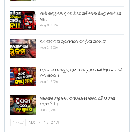
ଗାଳି କରୁଥିଲେ ହୁଏତ ଯିବେନାହିଁ ଜେଲ୍ କିନ୍ତୁ ଭୋଗିବେ
ସଜା !
Aug 3, 2026
୨.୯ ତୀବ୍ରତା ଭୂକମ୍ପରେ କମ୍ପିଲା ରାଜଧାନୀ
Aug 2, 2026
ହୋଟେଲ ରେଷ୍ଟୁରାଣ୍ଟ ଓ ଅନ୍ୟାନ ପ୍ରତିଷ୍ଠାନ ପାଇଁ
ବଡ ଖବର ।
Aug 1, 2026
ସରକାରଙ୍କୁ କଡା ସମାଲୋଚନା କଲେ ପ୍ରିୟଙ୍କା
ଚତୁର୍ବେଦୀ ।
Jul 20, 2026
PREV
NEXT
1 of 2,409