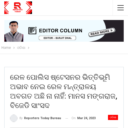
Home
ଓଡିଶା
ରେଳ ପୋଲିସ ଷ୍ଟେସନର ଭିତ୍ତିଭୂମି
ଅଭାବ ନେଇ ରେଳ ମନ୍ତ୍ରାଳୟ
ଅବଗତ ଅଛି ନା ନାହିଁ: ମାନସ ମଙ୍ଗରାଜ,
ବିଜେଡି ସାଂସଦ
ଓଡିଶା
On
Mar 24, 2023
By
Reporters Today Bureau