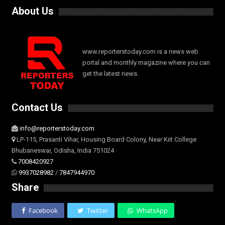
About Us
www.reporterstoday.com is a news web
portal and monthly magazine where you can
get the latest news.
Contact Us
info@reporterstoday.com
LP-115, Prasanti Vihar, Housing Board Colony, Near Kiit College
Bhubaneswar, Odisha, India 751024
7008420927
9937028982
/
7847944970
Share
Facebook
Twitter
WhatsApp