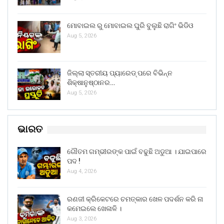
ମୋବାଇଲ ରୁ ମୋବାଇଲ ଘୁରି ବୁଲୁଛି ରାଗିଂ ଭିଡିଓ
Aug 5, 2026
ଜିଲ୍ଲା ସ୍ତରୀୟ ପ୍ୟାରେଡ୍ ପରେ ବିଭିନ୍ନ
ଶିକ୍ଷାନୁଷ୍ଠାନର…
Aug 5, 2026
ଭାରତ
ଗୌତମ ଗମ୍ଭୀରଙ୍କ ପାଇଁ ବଢୁଛି ଅଡୁଆ । ଯାଇପାରେ
ପଦ !
Aug 4, 2026
ରଣଜୀ କ୍ରିକେଟରେ ଚମତ୍କାର ଖେଳ ପଦର୍ଶନ କରି ନା
କମେଇଲେ ଖେଳାଳି ।
Aug 3, 2026