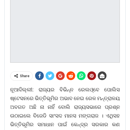
Share
ନୂଆଦିଲ୍ଲୀ: ରାଜ୍ୟର ବିଭିନ୍ନ ରେଲଓ୍ବେ ପୋଲିସ
ଷ୍ଟେସନରେ ଭିତ୍ତିଭୂମିର ଅଭାବ ନେଇ ରେଳ ମନ୍ତ୍ରାଳୟ
ଅବଗତ ଅଛି ନା ନାହିଁ ବୋଲି ରାଜ୍ୟସଭାରେ ପ୍ରଶ୍ନ
ଉଠାଇଲେ ବିଜେଡି ସାଂସଦ ମାନସ ମଙ୍ଗରାଜ । ଏଥିସହ
ଭିତ୍ତିଭୂମିର ସମାଧାନ ପାଇଁ କେନ୍ଦ୍ର ସରକାର କଣ