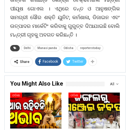
ପୀୟୂଷ ଗୋଏଲ । ଏଥିରେ ତନ୍ତ ଓ ଆନୁଷଙ୍ଗିକ
ସାମଗ୍ରୀ ସୌର ଶକ୍ତି ୟୁନିଟ, କର୍ମଶାଳା, ଡିଜାଇନ ଏବଂ
ଉତ୍ପାଦର ମାର୍କେଟିଂ କରିବାକୁ ଗୁରୁତ୍ବ ଦିଆଯାଇଛି ବୋଲି
ମନ୍ତ୍ରୀ ଗୃହକୁ ଅବଗତ କରିଛନ୍ତି ।
Delhi
Manasi panda
Odisha
reporterstoday
Facebook
Twitter
Share
You Might Also Like
All
ଓଡିଶା
ଓଡିଶା