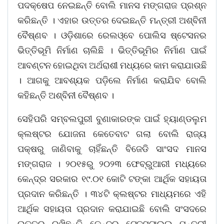
ପଦକ୍ଷେପ ନେଇଛନ୍ତି ବୋଲି ମାନସ ମଙ୍ଗରାଜ ପ୍ରଶ୍ନ
କରିଛନ୍ତି । ଏହାର ଉତ୍ତର ଦେଇଛନ୍ତି ମନ୍ତ୍ରୀ ଅଶ୍ବିନୀ
ବୈଷ୍ଣବ । ଓଡ଼ିଶାରେ ରେଲଓ୍ବେ ପୋଲିସ ଷ୍ଟେସନର
ଭିତ୍ତିଭୂମି ନିର୍ମାଣ ଚାଲିଛି । ଭିତ୍ତିଭୂମିର ନିର୍ମାଣ ପାଇଁ
ଆବଣ୍ଟନ ହୋଇଥିବା ଅର୍ଥରାଶୀ ମଧ୍ୟରେ କାମ କରାଯାଉଛି
। ଆଗକୁ ଆବଶ୍ୟକ ପଡ଼ିଲେ ନିର୍ମାଣ କରାଯିବ ବୋଲି
କହିଛନ୍ତି ଅଶ୍ବିନୀ ବୈଷ୍ଣବ ।
ସେହିପରି ସମ୍ବଲପୁରୀ ବୁଣାକାରଙ୍କ ପାଇଁ ହ୍ୟାଣ୍ଡଲୁମ
କ୍ଲଷ୍ଟର ଯୋଜନା କେତେବାଟ ଗଲା ବୋଲି ରାଜ୍ୟ
ପକ୍ଷରୁ ଜାଣିବାକୁ ଚାହିଁଛନ୍ତି ବିଜେଡି ସାଂସଦ ମାନସ
ମଙ୍ଗରାଜ । ୨୦୧୫ରୁ ୨୦୨୩ ଫେବ୍ରୁଆରୀ ମଧ୍ୟରେ
କେନ୍ଦ୍ର ସରକାର ୧୯.୦୧ କୋଟି ଟଙ୍କା ଆର୍ଥିକ ସହାୟତା
ପ୍ରଦାନ କରିଛନ୍ତି । ୩୪ଟି କ୍ଲଷ୍ଟର ମାଧ୍ୟମରେ ଏହି
ଆର୍ଥିକ ସହାୟତା ପ୍ରଦାନ କରାଯାଇଛି ବୋଲି ସଂସଦରେ
ଉତ୍ତର ରଖିଛନ୍ତି କେନ୍ଦ୍ର ଟେକ୍ସଟାଇଲ ମନ୍ତ୍ରୀ