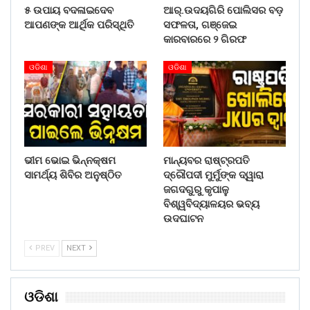
୫ ଉପାୟ ବଦଳାଇଦେବ
ଆର୍.ଉଦୟଗିରି ପୋଲିସର ବଡ଼
ଆପଣଙ୍କ ଆର୍ଥିକ ପରିସ୍ଥିତି
ସଫଳତା, ଗଞ୍ଜେଇ
କାରବାରରେ ୨ ଗିରଫ
ଓଡିଶା
ଓଡିଶା
ଭୀମ ଭୋଇ ଭିନ୍ନକ୍ଷମ
ମାନ୍ୟବର ରାଷ୍ଟ୍ରପତି
ସାମର୍ଥ୍ୟ ଶିବିର ଅନୁଷ୍ଠିତ
ଦ୍ରୌପଦୀ ମୁର୍ମୁଙ୍କ ଦ୍ୱାରା
ଜଗଦଗୁରୁ କୃପାଳୁ
ବିଶ୍ୱବିଦ୍ୟାଳୟର ଭବ୍ୟ
ଉଦଘାଟନ
PREV
NEXT
ଓଡିଶା