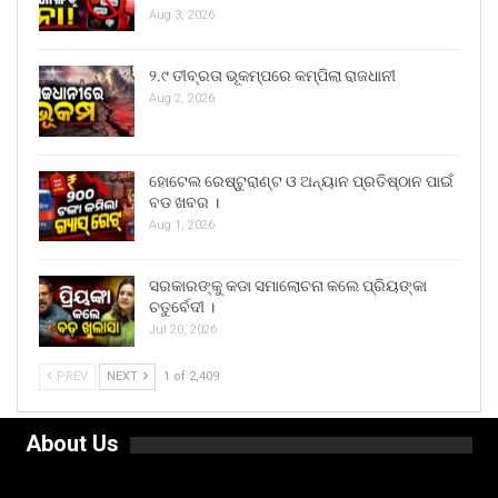
Aug 3, 2026
୨.୯ ତୀବ୍ରତା ଭୂକମ୍ପରେ କମ୍ପିଲା ରାଜଧାନୀ
Aug 2, 2026
ହୋଟେଲ ରେଷ୍ଟୁରାଣ୍ଟ ଓ ଅନ୍ୟାନ ପ୍ରତିଷ୍ଠାନ ପାଇଁ
ବଡ ଖବର ।
Aug 1, 2026
ସରକାରଙ୍କୁ କଡା ସମାଲୋଚନା କଲେ ପ୍ରିୟଙ୍କା
ଚତୁର୍ବେଦୀ ।
Jul 20, 2026
PREV
NEXT
1 of 2,409
About Us