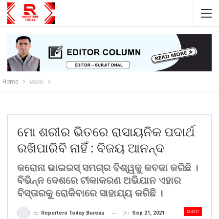
Home
ଭାରତ
ମୋ ଶରୀର ଭିତରେ ରାସାୟନିକ ପଦାର୍ଥ
ରଖିପାରିବି ନାହିଁ : ବିଜୟ ଆନନ୍ଦ
କରୋନା ଭାଇରସ୍ ସମଗ୍ର ବିଶ୍ୱକୁ କବଜା କରିଛି ।
ବିଭିନ୍ନ ଦେଶରେ ଟୀକାକରଣ ଅଭିଯାନ ଏହାର
ବିସ୍ତାରକୁ ରୋକିବାରେ ସାହାଯ୍ୟ କରିଛି ।
ଭାରତ
On
Sep 21, 2021
By
Reporters Today Bureau