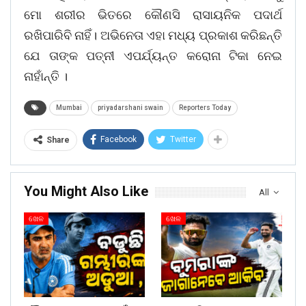
ମୋ ଶରୀର ଭିତରେ କୌଣସି ରାସାୟନିକ ପଦାର୍ଥ
ରଖିପାରିବି ନାହିଁ। ଅଭିନେତା ଏହା ମଧ୍ୟ ପ୍ରକାଶ କରିଛନ୍ତି
ଯେ ତାଙ୍କ ପତ୍ନୀ ଏପର୍ଯ୍ୟନ୍ତ କରୋନା ଟିକା ନେଇ
ନାହାଁନ୍ତି ।
Mumbai
priyadarshani swain
Reporters Today
Facebook
Twitter
Share
You Might Also Like
All
ଖେଳ
ଖେଳ