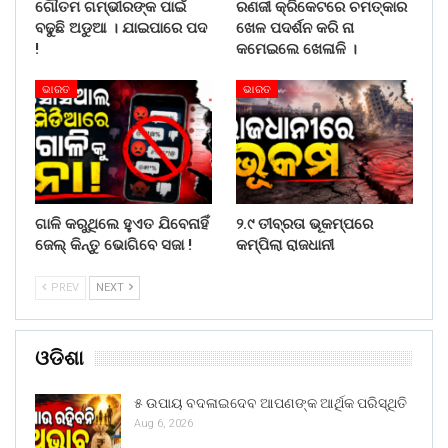
ଗୌତମ ଗମ୍ଭୀରଙ୍କ ପାଇଁ
ରଣଜୀ କ୍ରିକେଟରେ ଚମତ୍କାର
ବଢୁଛି ଅଡୁଆ । ଯାଇପାରେ ପଦ
ଖେଳ ପଦର୍ଶନ କରି ନା
!
କମେଇଲେ ଖେଳାଳି ।
ଭାରତ
ଭାରତ
ଗାଳି କରୁଥିଲେ ହୁଏତ ଯିବେନାହିଁ
୨.୯ ତୀବ୍ରତା ଭୂକମ୍ପରେ
ଜେଲ୍ କିନ୍ତୁ ଭୋଗିବେ ସଜା !
କମ୍ପିଲା ରାଜଧାନୀ
PREV
NEXT
ଓଡିଶା
୫ ଉପାୟ ବଦଳାଇଦେବ ଆପଣଙ୍କ ଆର୍ଥିକ ପରିସ୍ଥିତି
Aug 6, 2026