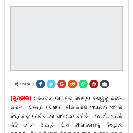
Share
(ମୁମ୍ବାଇ) :
କରୋନା ଭାଇରସ୍ ସମଗ୍ର ବିଶ୍ୱକୁ କବଜା
କରିଛି । ବିଭିନ୍ନ ଦେଶରେ ଟୀକାକରଣ ଅଭିଯାନ ଏହାର
ବିସ୍ତାରକୁ ରୋକିବାରେ ସାହାଯ୍ୟ କରିଛି । ତଥାପି, ଏପରି
କିଛି ଲୋକ ଅଛନ୍ତି ଯିଏ ଟୀକାକରଣକୁ ବିଶ୍ୱାସ