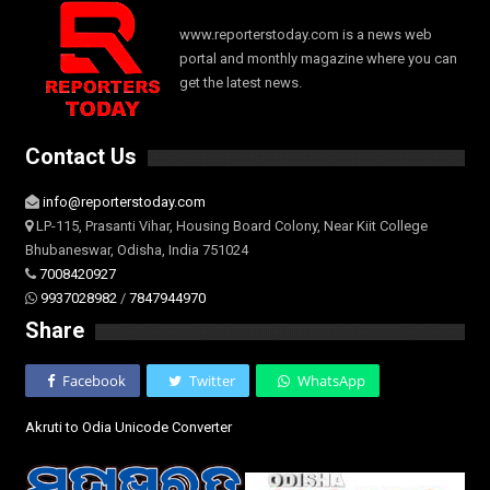
www.reporterstoday.com is a news web
portal and monthly magazine where you can
get the latest news.
Contact Us
info@reporterstoday.com
LP-115, Prasanti Vihar, Housing Board Colony, Near Kiit College
Bhubaneswar, Odisha, India 751024
7008420927
9937028982
/
7847944970
Share
Facebook
Twitter
WhatsApp
Akruti to Odia Unicode Converter