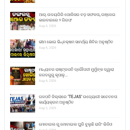
ଆର୍.ଉଦୟଗିରି ପୋଲିସର ବଡ଼ ସଫଳତା, ଗଞ୍ଜେଇ
କାରବାରରେ ୨ ଗିରଫ
Aug 6, 2026
ଭୀମ ଭୋଇ ଭିନ୍ନକ୍ଷମ ସାମର୍ଥ୍ୟ ଶିବିର ଅନୁଷ୍ଠିତ
Aug 6, 2026
ମାନ୍ୟବର ରାଷ୍ଟ୍ରପତି ଦ୍ରୌପଦୀ ମୁର୍ମୁଙ୍କ ଦ୍ୱାରା
ଜଗଦଗୁରୁ କୃପାଳୁ…
Aug 6, 2026
ଗଜପତି ଜିଲ୍ଲାରେ ‘TEJAS’ ଉଦ୍ୟୋଗୀ ସଚେତନତା
କାର୍ଯ୍ୟକ୍ରମ ଅନୁଷ୍ଠିତ
Aug 5, 2026
ମୋବାଇଲ ରୁ ମୋବାଇଲ ଘୁରି ବୁଲୁଛି ରାଗିଂ ଭିଡିଓ