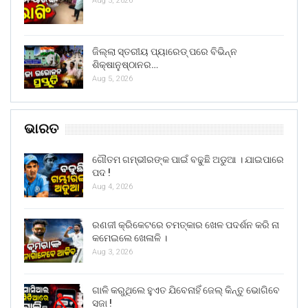
Aug 5, 2026
ଜିଲ୍ଲା ସ୍ତରୀୟ ପ୍ୟାରେଡ୍ ପରେ ବିଭିନ୍ନ
ଶିକ୍ଷାନୁଷ୍ଠାନର…
Aug 5, 2026
ଭାରତ
ଗୌତମ ଗମ୍ଭୀରଙ୍କ ପାଇଁ ବଢୁଛି ଅଡୁଆ । ଯାଇପାରେ
ପଦ !
Aug 4, 2026
ରଣଜୀ କ୍ରିକେଟରେ ଚମତ୍କାର ଖେଳ ପଦର୍ଶନ କରି ନା
କମେଇଲେ ଖେଳାଳି ।
Aug 3, 2026
ଗାଳି କରୁଥିଲେ ହୁଏତ ଯିବେନାହିଁ ଜେଲ୍ କିନ୍ତୁ ଭୋଗିବେ
ସଜା !