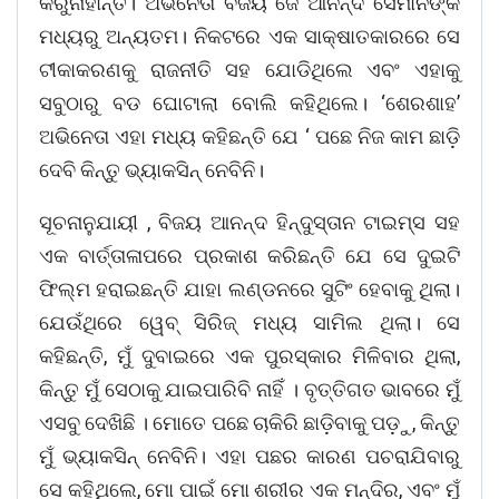
କରୁନାହାନ୍ତି। ଅଭିନେତା ବିଜୟ ଜେ ଆନନ୍ଦ ସେମାନଙ୍କ
ମଧ୍ୟରୁ ଅନ୍ୟତମ। ନିକଟରେ ଏକ ସାକ୍ଷାତକାରରେ ସେ
ଟୀକାକରଣକୁ ରାଜନୀତି ସହ ଯୋଡିଥିଲେ ଏବଂ ଏହାକୁ
ସବୁଠାରୁ ବଡ ଘୋଟାଲା ବୋଲି କହିଥିଲେ। ‘ଶେରଶାହ’
ଅଭିନେତା ଏହା ମଧ୍ୟ କହିଛନ୍ତି ଯେ ‘ ପଛେ ନିଜ କାମ ଛାଡ଼ି
ଦେବି କିନ୍ତୁ ଭ୍ୟାକସିନ୍‌ ନେବିନି।
ସୂଚନାନୁଯାୟୀ , ବିଜୟ ଆନନ୍ଦ ହିନ୍ଦୁସ୍ତାନ ଟାଇମ୍ସ ସହ
ଏକ ବାର୍ତ୍ତାଳାପରେ ପ୍ରକାଶ କରିଛନ୍ତି ଯେ ସେ ଦୁଇଟି
ଫିଲ୍ମ ହରାଇଛନ୍ତି ଯାହା ଲଣ୍ଡନରେ ସୁଟିଂ ହେବାକୁ ଥିଲା।
ଯେଉଁଥିରେ ୱେବ୍ ସିରିଜ୍ ମଧ୍ୟ ସାମିଲ ଥିଲା। ସେ
କହିଛନ୍ତି, ମୁଁ ଦୁବାଇରେ ଏକ ପୁରସ୍କାର ମିଳିବାର ଥିଲା,
କିନ୍ତୁ ମୁଁ ସେଠାକୁ ଯାଇପାରିବି ନାହିଁ । ବୃତ୍ତିଗତ ଭାବରେ ମୁଁ
ଏସବୁ ଦେଖିଛି । ମୋତେ ପଛେ ଚାକିରି ଛାଡ଼ିବାକୁ ପଡ଼ୁ, କିନ୍ତୁ
ମୁଁ ଭ୍ୟାକସିନ୍‌ ନେବିନି। ଏହା ପଛର କାରଣ ପଚରାଯିବାରୁ
ସେ କହିଥିଲେ, ମୋ ପାଇଁ ମୋ ଶରୀର ଏକ ମନ୍ଦିର, ଏବଂ ମୁଁ