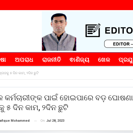
୍ଷା
ଅପରାଧ
ରାଜନୀତି
ଵାଣିଜ୍ୟ
ଖେଳ
ପ୍ରଯୁ
ହକୁ ୫ ଦିନ କାମ, ୨ଦିନ ଛୁଟି
କ କର୍ମଚାରୀଙ୍କ ପାଇଁ ହୋଇପାରେ ବଡ଼ ଘୋଷଣା
ୁ ୫ ଦିନ କାମ, ୨ଦିନ ଛୁଟି
On
Jul 28, 2023
afique Mohammed