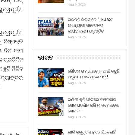
ୋରମ୍ ଅଫ୍
Aug 6, 2026
୍ୱପୂର୍ଣ୍ଣ
ଗଜପତି ଜିଲ୍ଲାରେ ‘TEJAS’
ଉଦ୍ୟୋଗୀ ସଚେତନତା
କାର୍ଯ୍ୟକ୍ରମ ଅନୁଷ୍ଠିତ
ୁତ୍ୱପୂର୍ଣ୍ଣ
Aug 5, 2026
ନିଷ୍ପତ୍ତି
୫ ଦିନ କାମ
ଭାରତ
କ ପ୍ରତିଦିନ
ଛୁଟି ମିଳିବ
ଗୌତମ ଗମ୍ଭୀରଙ୍କ ପାଇଁ ବଢୁଛି
ଅଡୁଆ । ଯାଇପାରେ ପଦ !
। ବ୍ୟାଙ୍କର
Aug 4, 2026
।
ରଣଜୀ କ୍ରିକେଟରେ ଚମତ୍କାର
ଖେଳ ପଦର୍ଶନ କରି ନା କମେଇଲେ
ଖେଳାଳି ।
Aug 3, 2026
ଗାଳି କରୁଥିଲେ ହୁଏତ ଯିବେନାହିଁ
From Author