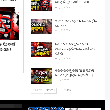
ଜେଲ୍ କିନ୍ତୁ ଭୋଗିବେ ସଜା !
Aug 3, 2026
୨.୯ ତୀବ୍ରତା ଭୂକମ୍ପରେ କମ୍ପିଲା
ରାଜଧାନୀ
Aug 2, 2026
ହୋଟେଲ ରେଷ୍ଟୁରାଣ୍ଟ ଓ
 ଯିବେନାହିଁ
ଅନ୍ୟାନ ପ୍ରତିଷ୍ଠାନ ପାଇଁ ବଡ
େ ସଜା !
ଖବର ।
Aug 1, 2026
ସରକାରଙ୍କୁ କଡା ସମାଲୋଚନା
କଲେ ପ୍ରିୟଙ୍କା ଚତୁର୍ବେଦୀ ।
Jul 20, 2026
PREV
NEXT
1 of 2,409