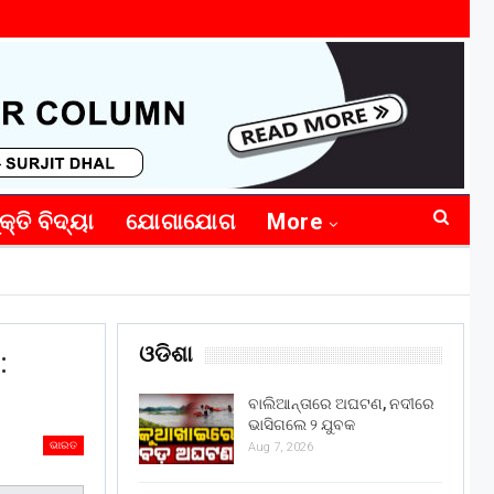
କ୍ତି ବିଦ୍ୟା
ଯୋଗାଯୋଗ
More
ଓଡିଶା
:
ବାଲିଆନ୍ତାରେ ଅଘଟଣ, ନଦୀରେ
ଭାସିଗଲେ ୨ ଯୁବକ
ଭାରତ
Aug 7, 2026