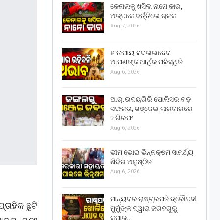
କେନାଲକୁ ଖସିଲା ନାନୋ କାର,
ଅଳ୍ପକେ ବର୍ତ୍ତିଲେ ଚାଳକ
Aug 7, 2026
୫ ଉପାୟ ବଦଳାଇଦେବ
ଆପଣଙ୍କ ଆର୍ଥିକ ପରିସ୍ଥିତି
Aug 6, 2026
ଆର୍.ଉଦୟଗିରି ପୋଲିସର ବଡ଼
ସଫଳତା, ଗଞ୍ଜେଇ କାରବାରରେ
୨ ଗିରଫ
Aug 6, 2026
ଭୀମ ଭୋଇ ଭିନ୍ନକ୍ଷମ ସାମର୍ଥ୍ୟ
ଶିବିର ଅନୁଷ୍ଠିତ
Aug 6, 2026
ମାନ୍ୟବର ରାଷ୍ଟ୍ରପତି ଦ୍ରୌପଦୀ
ତାହିକ ଛୁଟି
ମୁର୍ମୁଙ୍କ ଦ୍ୱାରା ଜଗଦଗୁରୁ
କୃପାଳୁ…