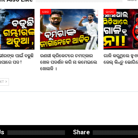
ଖେଳ
ଭାରତ
ରଙ୍କ ପାଇଁ ବଢୁଛି
ରଣଜୀ କ୍ରିକେଟରେ ଚମତ୍କାର
ଗାଳି କରୁଥିଲେ ହୁଏତ
ଇପାରେ ପଦ !
ଖେଳ ପଦର୍ଶନ କରି ନା କମେଇଲେ
ଜେଲ୍ କିନ୍ତୁ ଭୋଗିବ
ଖେଳାଳି ।
EXT
Us
Share