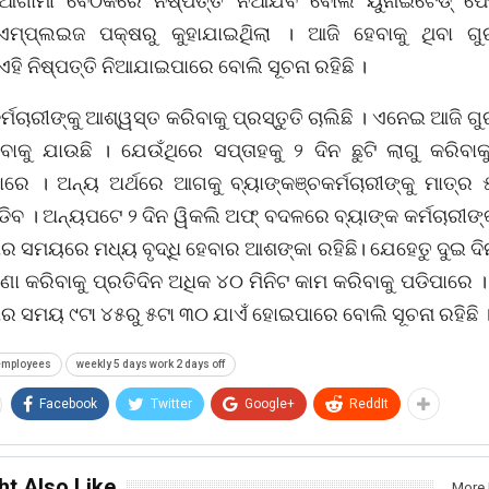
ଆଗାମୀ ବୈଠକରେ ନିଷ୍ପତ୍ତି ନିଆଯିବ ବୋଲି ୟୁନାଇଟେଡ୍ ଫ
ଏମ୍ପ୍ଲଇଜ ପକ୍ଷରୁ କୁହାଯାଇଥିିଲା । ଆଜି ହେବାକୁ ଥିବା ଗୁରୁତ
ି ନିଷ୍ପତ୍ତି ନିଆଯାଇପାରେ ବୋଲି ସୂଚନା ରହିଛି ।
୍ମଚାରୀଙ୍କୁ ଆଶ୍ୱସ୍ତ କରିବାକୁ ପ୍ରସ୍ତୁତି ଚାଲିଛି । ଏନେଇ ଆଜି ଗୁର
ାକୁ ଯାଉଛି । ଯେଉଁଥିରେ ସପ୍ତାହକୁ ୨ ଦିନ ଛୁଟି ଲାଗୁ କରିବାକୁ 
ରେ । ଅନ୍ୟ ଅର୍ଥରେ ଆଗକୁ ବ୍ୟାଙ୍କଞ୍ଚକର୍ମଚାରୀଙ୍କୁ ମାତ୍ର 
ଡିବ । ଅନ୍ୟପଟେ ୨ ଦିନ ୱିକଲି ଅଫ୍ ବଦଳରେ ବ୍ୟାଙ୍କ କର୍ମଚାରୀଙ୍
ର ସମୟରେ ମଧ୍ୟ ବୃଦ୍ଧି ହେବାର ଆଶଙ୍କା ରହିଛି। ଯେହେତୁ ଦୁଇ ଦିନ 
ା କରିବାକୁ ପ୍ରତିଦିନ ଅଧିକ ୪୦ ମିନିଟ କାମ କରିବାକୁ ପଡିପାରେ 
ାର ସମୟ ୯ଟା ୪୫ରୁ ୫ଟା ୩୦ ଯାଏଁ ହୋଇପାରେ ବୋଲି ସୂଚନା ରହିଛି 
employees
weekly 5 days work 2 days off
Facebook
Twitter
Google+
ReddIt
ht Also Like
More 