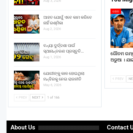
Aug 3, 2026
ଖେଳ
ଆହତ ଯୋଗୁଁ ଏବେ କାମ କରିବେ
ନାହିଁ ରଶ୍ମିକା
Aug 2, 2026
ବନ୍ୟା ଦୁର୍ଦ୍ଦଶା ପାଇଁ
ସ୍ଥାନାନ୍ତରଣ ପ୍ରସ୍ତୁତି…
ଗୌତମ ଗମ୍ଭୀ
Aug 1, 2026
ଅଡୁଆ । ଯା
ଯୋଗୀଙ୍କୁ କାଳ ହୋଇଥିଲା
ମନ୍ଦିରକୁ ନେଇ ରାଜନୀତି
PREV
N
May 6, 2026
PREV
NEXT
1 of 166
About Us
Contact 