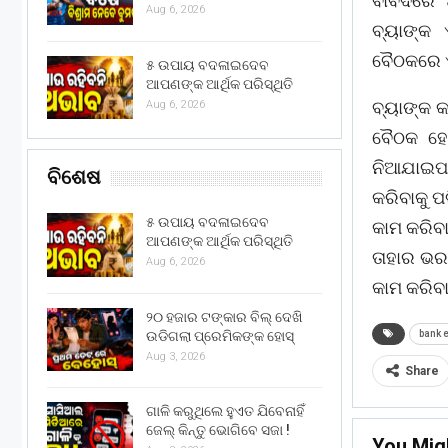
ବାବଦରେ 
Aug 6, 2026
ବ୍ୟାଙ୍କ 
ବୈଠକରେ ଏହ
୫ ଉପାୟ ବଦଳାଇଦେବ
ଆପଣଙ୍କ ଆର୍ଥିକ ପରିସ୍ଥିତି
ବ୍ୟାଙ୍କ କର
Aug 6, 2026
ବୈଠକ ହେବ
ନିଆଯାଇପା
ବିଶେଷ
କରିବାକୁ ପ
୫ ଉପାୟ ବଦଳାଇଦେବ
କାମ କରିବା
ଆପଣଙ୍କ ଆର୍ଥିକ ପରିସ୍ଥିତି
ତାହାର ଭରଣ
Aug 6, 2026
କାମ କରିବ
୨୦ ହଜାର ଟଙ୍କାର ବିଲ୍ ଦେଖି
ଉଡିଗଲା ପ୍ରେମିକଙ୍କ ହୋସ୍
bank 
Aug 3, 2026
Share
ଗାଳି କରୁଥିଲେ ହୁଏତ ଯିବେନାହିଁ
ଜେଲ୍ କିନ୍ତୁ ଭୋଗିବେ ସଜା !
You Mig