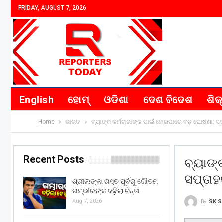
FRIDAY, AUGUST 7, 2026
English
ହୋମ୍
ଓଡିଶା
ଦେଶ ବିଦେଶ
ଶିକ
Home
ଭାରତ
ବ୍ୟାଙ୍କ କର୍ମଚାରୀଙ୍କ ପାଇଁ ହୋଇପାରେ ବଡ଼ ଘୋଷଣା: ସପ୍ତା
Recent Posts
ବ୍ୟାଙ୍
ସପ୍ତାହକ
ଶ୍ରୀଲଙ୍କା ଗସ୍ତ ପୂର୍ବରୁ ଗୌତମ
ଗମ୍ଭୀରଙ୍କ ବଢ଼ିଲା ଚିନ୍ତା
Aug 7, 2026
By
SK S