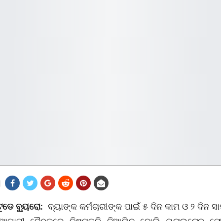
ଟୁଡେ ବ୍ୟୁରୋ:
ବ୍ୟାଙ୍କ କର୍ମଚାରୀଙ୍କ ପାଇଁ ୫ ଦିନ କାମ ଓ ୨ ଦିନ ସାପ୍