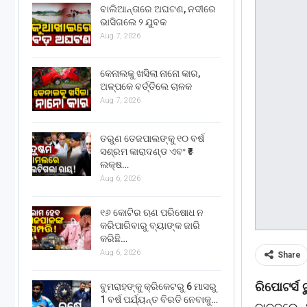
ବାଲିଆନ୍ତାରେ ଅଘଟଣ, ନଦୀରେ
ଭାସିଗଲେ ୨ ଯୁବକ
Aug 7, 2026
କେନାଲକୁ ଖସିଲା ନାନୋ କାର,
ଅଳ୍ପକେ ବର୍ତ୍ତିଲେ ଚାଳକ
Aug 7, 2026
ତରୁଣ ତେଜପାଲଙ୍କୁ ୧୦ ବର୍ଷ
ସଶ୍ରମ କାରାଦଣ୍ଡ ଏବଂ ₹୫
ଲକ୍ଷ…
Aug 6, 2026
୧୬ କୋଟିର ଋଣ ପରିଷୋଧ ନ
କରିପାରିବାରୁ ବ୍ୟାଙ୍କ ଜାରି
କରିଛି…
Aug 6, 2026
Share
ରିପୋଟର୍ସ 
ବୁମରାହଙ୍କୁ କ୍ରିକେଟରୁ 6 ମାସରୁ
1 ବର୍ଷ ପର୍ଯ୍ୟନ୍ତ ବିରତି ନେବାକୁ…