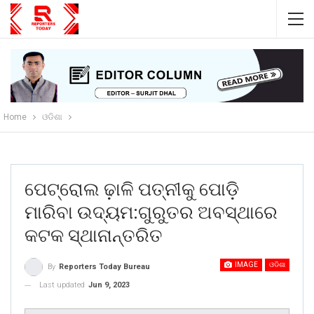
Home
ଓଡିଶା
ପେଟ୍ରୋଲ ଢ଼ାଳି ପତ୍ନୀକୁ ପୋଡ଼ି
ମାରିବା ଉଦ୍ୟମ:ଗୁରୁତର ଅବସ୍ଥାରେ
କଟକ ସ୍ଥାନାନ୍ତରିତ
IMAGE
ଓଡିଶା
By
Reporters Today Bureau
Last updated
Jun 9, 2023