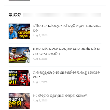
ଭାରତ
ଗୌତମ ଗମ୍ଭୀରଙ୍କ ପାଇଁ ବଢୁଛି ଅଡୁଆ । ଯାଇପାରେ
ପଦ !
Aug 4, 2026
ରଣଜୀ କ୍ରିକେଟରେ ଚମତ୍କାର ଖେଳ ପଦର୍ଶନ କରି ନା
କମେଇଲେ ଖେଳାଳି ।
Aug 3, 2026
ଗାଳି କରୁଥିଲେ ହୁଏତ ଯିବେନାହିଁ ଜେଲ୍ କିନ୍ତୁ ଭୋଗିବେ
ସଜା !
Aug 3, 2026
୨.୯ ତୀବ୍ରତା ଭୂକମ୍ପରେ କମ୍ପିଲା ରାଜଧାନୀ
Aug 2, 2026