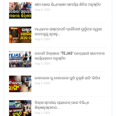
ଭୀମ ଭୋଇ ଭିନ୍ନକ୍ଷମ ସାମର୍ଥ୍ୟ ଶିବିର ଅନୁଷ୍ଠିତ
Aug 6, 2026
ମାନ୍ୟବର ରାଷ୍ଟ୍ରପତି ଦ୍ରୌପଦୀ ମୁର୍ମୁଙ୍କ ଦ୍ୱାରା
ଜଗଦଗୁରୁ କୃପାଳୁ…
Aug 6, 2026
ଗଜପତି ଜିଲ୍ଲାରେ ‘TEJAS’ ଉଦ୍ୟୋଗୀ ସଚେତନତା
କାର୍ଯ୍ୟକ୍ରମ ଅନୁଷ୍ଠିତ
Aug 5, 2026
ମୋବାଇଲ ରୁ ମୋବାଇଲ ଘୁରି ବୁଲୁଛି ରାଗିଂ ଭିଡିଓ
Aug 5, 2026
ଜିଲ୍ଲା ସ୍ତରୀୟ ପ୍ୟାରେଡ୍ ପରେ ବିଭିନ୍ନ
ଶିକ୍ଷାନୁଷ୍ଠାନର…
Aug 5, 2026