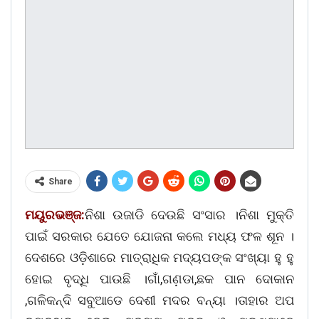
Share
ମୟୁରଭଞ୍ଜ:
ନିଶା ଉଜାଡି ଦେଉଛି ସଂସାର ।ନିଶା ମୁକ୍ତି
ପାଇଁ ସରକାର ଯେତେ ଯୋଜନା କଲେ ମଧ୍ୟ ଫଳ ଶୂନ ।
ଦେଶରେ ଓଡ଼ିଶାରେ ମାତ୍ରାଧିକ ମଦ୍ୟପଙ୍କ ସଂଖ୍ୟା ହୁ ହୁ
ହୋଇ ବୃଦ୍ଧି ପାଉଛି ।ଗାଁ,ଗଣ଼ଡା,ଛକ ପାନ ଦୋକାନ
,ଗଳିକନ୍ଦି ସବୁଆଡେ ଦେଶୀ ମଦର ବନ୍ୟା ।ତାହାର ଅପ