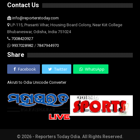
Contact Us
info@reporterstoday.com
LP-115, Prasanti Vihar, Housing Board Colony, Near Kiit College
Bhubaneswar, Odisha, India 751024
7008420927
9937028982
/
7847944970
Share
Facebook
Twitter
WhatsApp
Akruti to Odia Unicode Converter
© 2026 - Reporters Today Odia. All Rights Reserved.