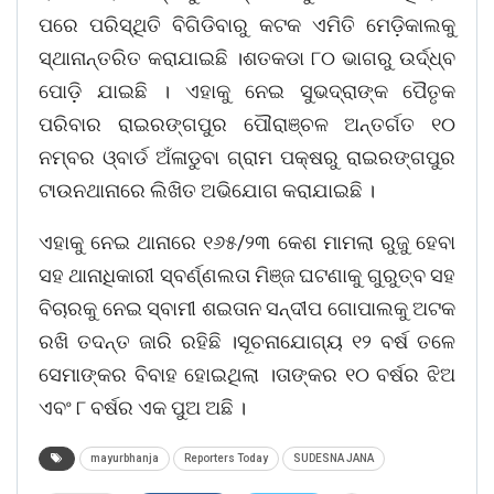
ପରେ ପରିସ୍ଥିତି ବିଗିଡିବାରୁ କଟକ ଏମିତି ମେଡ଼ିକାଲକୁ
ସ୍ଥାନାନ୍ତରିତ କରାଯାଇଛି ।ଶତକଡା ୮୦ ଭାଗରୁ ଉର୍ଦ୍ଧ୍ବ
ପୋଡ଼ି ଯାଇଛି । ଏହାକୁ ନେଇ ସୁଭଦ୍ରାଙ୍କ ପୈତୃକ
ପରିବାର ରାଇରଙ୍ଗପୁର ପୌରାଞ୍ଚଳ ଅନ୍ତର୍ଗତ ୧୦
ନମ୍ବର ଓ୍ବାର୍ଡ ଅଁଳାଡୁବା ଗ୍ରାମ ପକ୍ଷରୁ ରାଇରଙ୍ଗପୁର
ଟାଉନଥାନାରେ ଲିଖିତ ଅଭିଯୋଗ କରାଯାଇଛି ।
ଏହାକୁ ନେଇ ଥାନାରେ ୧୬୫/୨୩ କେଶ ମାମଲା ରୁଜୁ ହେବା
ସହ ଥାନାଧିକାରୀ ସ୍ବର୍ଣ୍ଣଲତା ମିଞ୍ଜ ଘଟଣାକୁ ଗୁରୁତ୍ବ ସହ
ବିଚାରକୁ ନେଇ ସ୍ବାମୀ ଶଇତାନ ସନ୍ଦୀପ ଗୋପାଲକୁ ଅଟକ
ରଖି ତଦନ୍ତ ଜାରି ରହିଛି ।ସୂଚନାଯୋଗ୍ୟ ୧୨ ବର୍ଷ ତଳେ
ସେମାଙ୍କର ବିବାହ ହୋଇଥିଲା ।ତାଙ୍କର ୧୦ ବର୍ଷର ଝିଅ
ଏବଂ ୮ ବର୍ଷର ଏକ ପୁଅ ଅଛି ।
mayurbhanja
Reporters Today
SUDESNA JANA