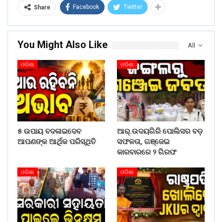
Facebook
Twitter
Share
You Might Also Like
All
ଓଡିଶା
ଓଡିଶା
୫ ଉପାୟ ବଦଳାଇଦେବ
ଆର୍.ଉଦୟଗିରି ପୋଲିସର ବଡ଼
ଆପଣଙ୍କ ଆର୍ଥିକ ପରିସ୍ଥିତି
ସଫଳତା, ଗଞ୍ଜେଇ
କାରବାରରେ ୨ ଗିରଫ
ଓଡିଶା
ଓଡିଶା