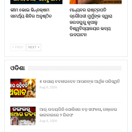
ଭୀମ ଭୋଇ ଭିନ୍ନକ୍ଷମ
ମାନ୍ୟବର ରାଷ୍ଟ୍ରପତି
ସାମର୍ଥ୍ୟ ଶିବିର ଅନୁଷ୍ଠିତ
ଦ୍ରୌପଦୀ ମୁର୍ମୁଙ୍କ ଦ୍ୱାରା
ଜଗଦଗୁରୁ କୃପାଳୁ
ବିଶ୍ୱବିଦ୍ୟାଳୟର ଭବ୍ୟ
ଉଦଘାଟନ
PREV
NEXT
ଓଡିଶା
୫ ଉପାୟ ବଦଳାଇଦେବ ଆପଣଙ୍କ ଆର୍ଥିକ ପରିସ୍ଥିତି
Aug 6, 2026
ଆର୍.ଉଦୟଗିରି ପୋଲିସର ବଡ଼ ସଫଳତା, ଗଞ୍ଜେଇ
କାରବାରରେ ୨ ଗିରଫ
Aug 6, 2026