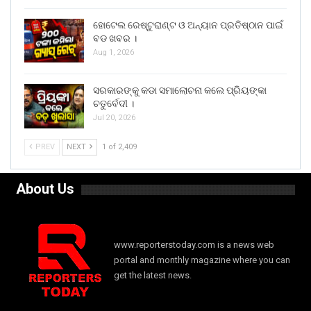
ହୋଟେଲ ରେଷ୍ଟୁରାଣ୍ଟ ଓ ଅନ୍ୟାନ ପ୍ରତିଷ୍ଠାନ ପାଇଁ
ବଡ ଖବର ।
Aug 1, 2026
ସରକାରଙ୍କୁ କଡା ସମାଲୋଚନା କଲେ ପ୍ରିୟଙ୍କା
ଚତୁର୍ବେଦୀ ।
Jul 20, 2026
PREV
NEXT
1 of 2,409
About Us
www.reporterstoday.com is a news web
portal and monthly magazine where you can
get the latest news.