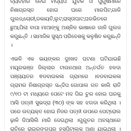
ବ୍ୟବହାର ନେଇ ମଦ୍ୟପ ଯୁବକ ଓ ପୁରୁଷମାନେ
ନିଶାଗ୍ରସ୍ତ ହୋଇ ଘରେ ମାରପିଟ,ଗାଳି
ଗୁଲଜ,ଚୋରୀ,ଡକାୟତି,ଲୁଟ,ରାସ୍ତାଘାଟ,ଘରଭିତରେ
ଛୁଆ,ପିଲା ବାପା ମାଆଙ୍କୁ ଅଶ୍ଳିଳ ଭାଷାରେ ଗାଳି ଗୁଲଜ
କରୁଛନ୍ତି । ସାମାଜିକ ସୁସ୍ଥ ପରିବେଶକୁ କଳୁଷିତ କରୁଛନ୍ତି
।
ଏଭଳି ଏକ ଭୟଙ୍କର ଦୁଃଖଦ ଘଟଣା ଘଟିଯାଇଛି
ମୟୂରଭଞ୍ଜ ଜିଲ୍ଲାର ଟାଉନଥାନା ଅନ୍ତର୍ଗତ ହଳଦା
ପଞ୍ଚାୟତର ଵଡବାଇକଳା ଗ୍ରାମରେ ।ବଡବାଇକଳା
ଗ୍ରାମର ନିଶାଗ୍ରସ୍ତ ସନ୍ଦିପ ଗୋପାଲ ଗତ କାଲି ରାତି
୯/୧୦ ଟା ମଧ୍ୟରେ ପେଟେ ମଦ ପିଇ ଚୁର ହୋଇ ଘରକୁ
ଆସି ପତ୍ନୀ ସୁଭଦ୍ରା (୩୦) ଙ୍କ ସହ ଝଗଡା କରିଥିଲା ।
ପରେ ଉତ୍ୟକ୍ତ ହୋଇ ନିଜର ପତ୍ନୀ ଉପରେ ପେଟ୍ରୋଲ
ଢ଼ାଳି ଦିଆସିଲି ମାରି ଦେଇଥିଲା ।ଗୁରୁତର ଅବସ୍ଥାରେ
ରାତିରେ ରାଇରଙ୍ଗପୁର ହସ୍ପିଟାଲକୁ ଅଣା ଯାଇଥିଲା ।