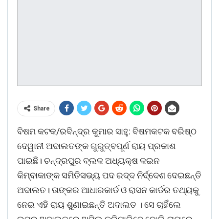
Share
ବିଷମ କଟକ/ରବିନ୍ଦ୍ର କୁମାର ସାହୁ: ବିଷମକଟକ ବରିଷ୍ଠ
ଦେୱାନୀ ଅଦାଲତଙ୍କ ଗୁରୁତ୍ବପୂର୍ଣ ରାୟ ପ୍ରକାଶ
ପାଇଛି। ଚନ୍ଦ୍ରପୁର ବ୍ଲକ ଅଧ୍ୟକ୍ଷ କଇନ
କିମ୍ବାକାଙ୍କ ସମିତିସଭ୍ୟ ପଦ ରଦ୍ଦ ନିର୍ଦ୍ଦେଶ ଦେଇଛନ୍ତି
ଅଦାଲତ। ତାଙ୍କର ଆଧାରକାର୍ଡ ଓ ରାସନ କାର୍ଡର ତଥ୍ୟକୁ
ନେଇ ଏହି ରାୟ ଶୁଣାଇଛନ୍ତି ଅଦାଲତ । ସେ ଚାହିଁଲେ