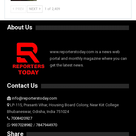
PREV
NEXT
1 of 2,409
About Us
www.reporterstoday.com is a news web
portal and monthly magazine where you can
get the latest news.
Contact Us
info@reporterstoday.com
LP-115, Prasanti Vihar, Housing Board Colony, Near Kiit College
Bhubaneswar, Odisha, India 751024
7008420927
9937028982
/
7847944970
Share