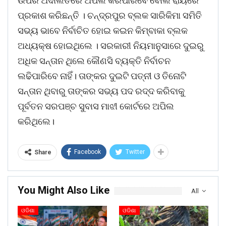
ଉପର ଅଦାଲତରେ ଅପିଲ କରିପାରିବେ ବୋଲି ରାୟରେ
ପ୍ରକାଶ କରିଛନ୍ତି । ଚନ୍ଦ୍ରପୁର ବ୍ଲକ ସାରିକିମା ସମିତି
ସଭ୍ୟ ଭାବେ ନିର୍ବାଚିତ ହୋଇ କଇନ କିମ୍ବାକା ବ୍ଲକ
ଅଧ୍ୟକ୍ଷ ହୋଇଥିଲେ । ସରକାରୀ ନିୟମାନୁସାରେ ଦୁଇରୁ
ଅଧିକ ସନ୍ତାନ ଥିଲେ କୌଣସି ବ୍ୟକ୍ତି ନିର୍ବାଚନ
ଲଢିପାରିବେ ନାହିଁ। ତାଙ୍କର ଦୁଇଟି ପତ୍ନୀ ଓ ତିନୋଟି
ସନ୍ତାନ ଥିବାରୁ ତାଙ୍କର ସଭ୍ୟ ପଦ ରଦ୍ଦ କରିବାକୁ
ପୂର୍ବତନ ସରପଞ୍ଚ ସୁବାସ ମାଝୀ କୋର୍ଟରେ ଅପିଲ
କରିଥିଲେ।
Facebook
Twitter
Share
You Might Also Like
All
ଓଡିଶା
ଓଡିଶା