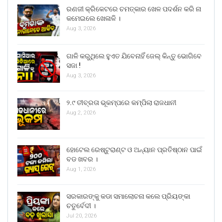
ରଣଜୀ କ୍ରିକେଟରେ ଚମତ୍କାର ଖେଳ ପଦର୍ଶନ କରି ନା
କମେଇଲେ ଖେଳାଳି ।
Aug 3, 2026
ଗାଳି କରୁଥିଲେ ହୁଏତ ଯିବେନାହିଁ ଜେଲ୍ କିନ୍ତୁ ଭୋଗିବେ
ସଜା !
Aug 3, 2026
୨.୯ ତୀବ୍ରତା ଭୂକମ୍ପରେ କମ୍ପିଲା ରାଜଧାନୀ
Aug 2, 2026
ହୋଟେଲ ରେଷ୍ଟୁରାଣ୍ଟ ଓ ଅନ୍ୟାନ ପ୍ରତିଷ୍ଠାନ ପାଇଁ
ବଡ ଖବର ।
Aug 1, 2026
ସରକାରଙ୍କୁ କଡା ସମାଲୋଚନା କଲେ ପ୍ରିୟଙ୍କା
ଚତୁର୍ବେଦୀ ।
Jul 20, 2026