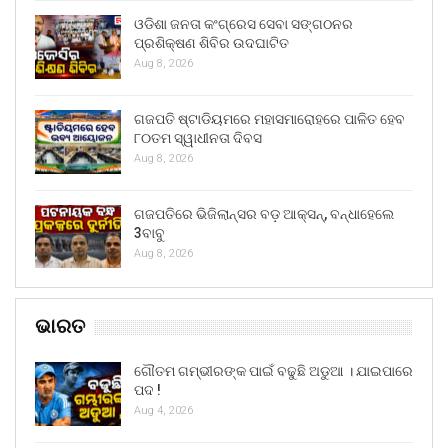
ଓଡିଶା ଜନତା କଂଗ୍ରେସ ସେବା ସଙ୍ଗଠନର
ପ୍ରଶିକ୍ଷଣ ଶିବିର ଉଦଘାଟିତ
Aug 8, 2026
ଗଜପତି ଷ୍ଟାଡିୟମରେ ମହାସମାରୋହରେ ପାଳିତ ହେବ
୮୦ତମ ସ୍ୱାଧୀନତା ଦିବସ
Aug 8, 2026
ଗଜପତିରେ ଭିଜିଲାନ୍ସର ବଡ଼ ଆକ୍ସନ୍, ବନ୍ଧାହେଲେ
3ବାବୁ
Aug 8, 2026
ଭାରତ
ଗୌତମ ଗମ୍ଭୀରଙ୍କ ପାଇଁ ବଢୁଛି ଅଡୁଆ । ଯାଇପାରେ
ପଦ !
Aug 4, 2026