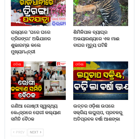
ରାଜ୍ୟରେ ‘ଘରେ ଘରେ
ଶିମିଳିପାଳ ବ୍ୟାଘ୍ର
ତ୍ରିରଙ୍ଗା’ ଅଭିଯାନର
ଅଭୟାରଣ୍ୟରେ ଏକ ମାଈ
ଶୁଭାରମ୍ଭ କଲେ
ବାଘର ମୃତ୍ୟୁ ଘଟିଛି
ମୁଖ୍ୟମନ୍ତ୍ରୀ
ଓଡିଶା
ଓଡିଶା
ଗଣିଆ ଗୋଷ୍ଠୀ ସ୍ୱାସ୍ଥ୍ୟ
ଉତ୍ତର ଓଡ଼ିଶା ଉପରେ
କେନ୍ଦ୍ରରେ ରୋଗୀ କଲ୍ୟାଣ
ସକ୍ରିୟ ଲଘୁଚାପ, ପ୍ରବଳରୁ
ସମିତି ବୈଠକ
ଅତିପ୍ରବଳ ବର୍ଷା ଆଶଙ୍କା
PREV
NEXT