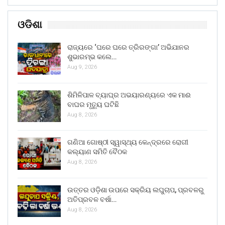
ଓଡିଶା
ରାଜ୍ୟରେ ‘ଘରେ ଘରେ ତ୍ରିରଙ୍ଗା’ ଅଭିଯାନର
ଶୁଭାରମ୍ଭ କଲେ…
Aug 9, 2026
ଶିମିଳିପାଳ ବ୍ୟାଘ୍ର ଅଭୟାରଣ୍ୟରେ ଏକ ମାଈ
ବାଘର ମୃତ୍ୟୁ ଘଟିଛି
Aug 8, 2026
ଗଣିଆ ଗୋଷ୍ଠୀ ସ୍ୱାସ୍ଥ୍ୟ କେନ୍ଦ୍ରରେ ରୋଗୀ
କଲ୍ୟାଣ ସମିତି ବୈଠକ
Aug 8, 2026
ଉତ୍ତର ଓଡ଼ିଶା ଉପରେ ସକ୍ରିୟ ଲଘୁଚାପ, ପ୍ରବଳରୁ
ଅତିପ୍ରବଳ ବର୍ଷା…
Aug 8, 2026