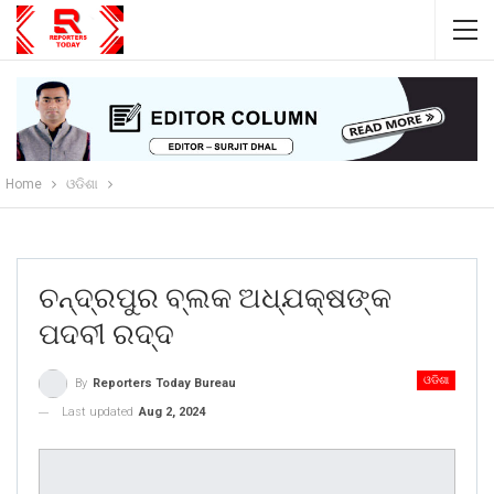
Home
ଓଡିଶା
ଚନ୍ଦ୍ରପୁର ବ୍ଲକ ଅଧ୍ଯକ୍ଷଙ୍କ
ପଦବୀ ରଦ୍ଦ
ଓଡିଶା
By
Reporters Today Bureau
Last updated
Aug 2, 2024