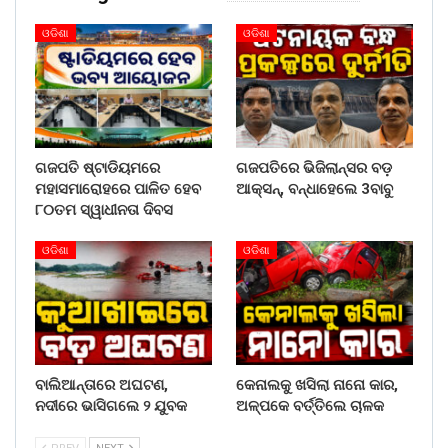
ଓଡିଶା
ଓଡିଶା
ଗଜପତି ଷ୍ଟାଡିୟମରେ
ଗଜପତିରେ ଭିଜିଲାନ୍ସର ବଡ଼
ମହାସମାରୋହରେ ପାଳିତ ହେବ
ଆକ୍ସନ୍, ବନ୍ଧାହେଲେ 3ବାବୁ
୮୦ତମ ସ୍ୱାଧୀନତା ଦିବସ
ଓଡିଶା
ଓଡିଶା
ବାଲିଆନ୍ତାରେ ଅଘଟଣ,
କେନାଲକୁ ଖସିଲା ନାନୋ କାର,
ନଦୀରେ ଭାସିଗଲେ ୨ ଯୁବକ
ଅଳ୍ପକେ ବର୍ତ୍ତିଲେ ଚାଳକ