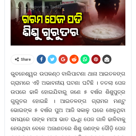
Share
ଭୁବନେଶ୍ୱର ଉପକଣ୍ଠ ବାଲିପାଟଣା ଥାନା ଆଇତଳଙ୍ଗ
ଗ୍ରାମରେ ଏହି ଅଭାବନୀୟ ଘଟଣା ଘଟିଛି । ତତଲା ପେଜ
ଉପରେ ଢାଳି ହୋଇଯିବାରୁ ଜଣେ ୫ ବର୍ଷର ଶିଶୁପୁତ୍ର
ଗୁରୁତର ହୋଇଛି । ଆଇତଳଙ୍ଗ ଗ୍ରାମର ମଣ୍ଟୁ
ଭୋଇଙ୍କ ୫ ବର୍ଷର ପୁଅ ଆଜି ସକାଳୁ ଘରେ ଖେଳୁଥିବା
ସମୟରେ ତାଙ୍କ ମାଆ ଭାତ ରାନ୍ଧି ପେଜ ଗାଳି ଢାଳିବାକୁ
ନେଉଥିବା ବେଳେ ଅଜାଣତରେ ଶିଶୁ ଜଣଙ୍କ ଦୌଡ଼ି ପେଜ