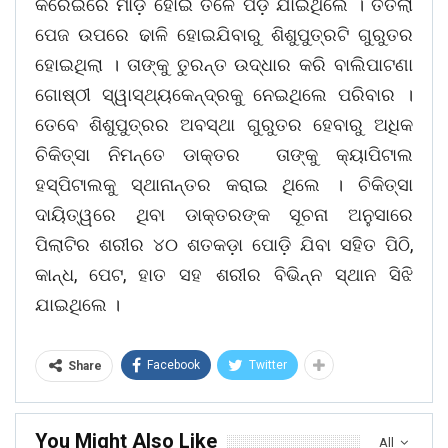
କରେଇରେ ମାଡ଼ ହୋଇ ତଳେ ପଡ଼ି ଯାଇଥିଲେ । ତତଲା
ପେଜ ଉପରେ ଢାଳି ହୋଇଯିବାରୁ ଶିଶୁପୁତ୍ରଟି ଗୁରୁତର
ହୋଇଥିଲା । ତାଙ୍କୁ ତୁରନ୍ତ ଉଦ୍ଧାର କରି ବାଲିପାଟଣା
ଗୋଷ୍ଠୀ ସ୍ୱାସ୍ଥ୍ୟକେନ୍ଦ୍ରକୁ ନେଇଥିଲେ ପରିବାର ।
ତେବେ ଶିଶୁପୁତ୍ରର ଅବସ୍ଥା ଗୁରୁତର ହେବାରୁ ଅଧିକ
ଚିକିତ୍ସା ନିମନ୍ତେ ଡାକ୍ତର
ତାଙ୍କୁ କ୍ୟାପିଟାଲ
ହସ୍ପିଟାଲକୁ ସ୍ଥାନାନ୍ତର କରାଇ ଥିଲେ । ଚିକିତ୍ସା
ଦାୟିତ୍ୱରେ ଥିବା ଡାକ୍ତରଙ୍କ ସୂଚନା ଅନୁସାରେ
,
ପିଲାଟିର ଶରୀର ୪୦ ଶତକଡ଼ା ପୋଡ଼ି ଯିବା ସହିତ ପିଠି
,
,
କାନ୍ଧ
ପେଟ
ହାତ ସହ ଶରୀର ବିଭିନ୍ନ ସ୍ଥାନ ସିଝି
ଯାଇଥିଲେ ।
Facebook
Twitter
Share
You Might Also Like
All