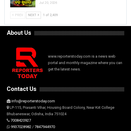
Jul 20, 2026
PREV
NEXT
1 of 2,409
About Us
www.reporterstoday.com is a news web
portal and monthly magazine where you can
get the latest news.
Contact Us
info@reporterstoday.com
LP-115, Prasanti Vihar, Housing Board Colony, Near Kiit College
Bhubaneswar, Odisha, India 751024
7008420927
9937028982
/
7847944970