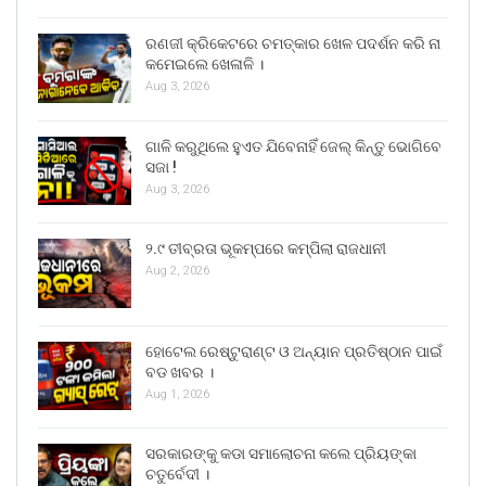
ରଣଜୀ କ୍ରିକେଟରେ ଚମତ୍କାର ଖେଳ ପଦର୍ଶନ କରି ନା
କମେଇଲେ ଖେଳାଳି ।
Aug 3, 2026
ଗାଳି କରୁଥିଲେ ହୁଏତ ଯିବେନାହିଁ ଜେଲ୍ କିନ୍ତୁ ଭୋଗିବେ
ସଜା !
Aug 3, 2026
୨.୯ ତୀବ୍ରତା ଭୂକମ୍ପରେ କମ୍ପିଲା ରାଜଧାନୀ
Aug 2, 2026
ହୋଟେଲ ରେଷ୍ଟୁରାଣ୍ଟ ଓ ଅନ୍ୟାନ ପ୍ରତିଷ୍ଠାନ ପାଇଁ
ବଡ ଖବର ।
Aug 1, 2026
ସରକାରଙ୍କୁ କଡା ସମାଲୋଚନା କଲେ ପ୍ରିୟଙ୍କା
ଚତୁର୍ବେଦୀ ।