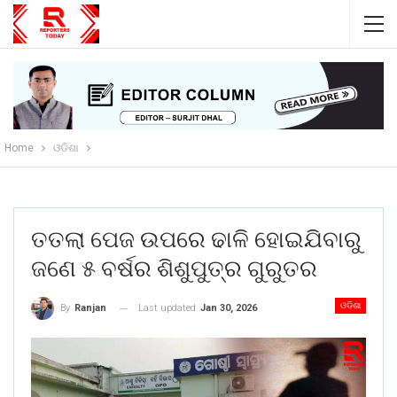
Home
ଓଡିଶା
ତତଲା ପେଜ ଉପରେ ଢାଳି ହୋଇଯିବାରୁ
ଜଣେ ୫ ବର୍ଷର ଶିଶୁପୁତ୍ର ଗୁରୁତର
ଓଡିଶା
Last updated
Jan 30, 2026
By
Ranjan