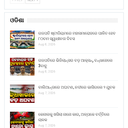
PREV
NEXT
ଓଡିଶା
ଗଜପତି ଷ୍ଟାଡିୟମରେ ମହାସମାରୋହରେ ପାଳିତ ହେବ
୮୦ତମ ସ୍ୱାଧୀନତା ଦିବସ
Aug 8, 2026
ଗଜପତିରେ ଭିଜିଲାନ୍ସର ବଡ଼ ଆକ୍ସନ୍, ବନ୍ଧାହେଲେ
3ବାବୁ
Aug 8, 2026
ବାଲିଆନ୍ତାରେ ଅଘଟଣ, ନଦୀରେ ଭାସିଗଲେ ୨ ଯୁବକ
Aug 7, 2026
କେନାଲକୁ ଖସିଲା ନାନୋ କାର, ଅଳ୍ପକେ ବର୍ତ୍ତିଲେ
ଚାଳକ
Aug 7, 2026