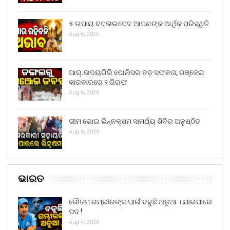
୫ ଉପାୟ ବଦଳାଇଦେବ ଆପଣଙ୍କ ଆର୍ଥିକ ପରିସ୍ଥିତି
Aug 6, 2026
ଆର୍.ଉଦୟଗିରି ପୋଲିସର ବଡ଼ ସଫଳତା, ଗଞ୍ଜେଇ
କାରବାରରେ ୨ ଗିରଫ
Aug 6, 2026
ଭୀମ ଭୋଇ ଭିନ୍ନକ୍ଷମ ସାମର୍ଥ୍ୟ ଶିବିର ଅନୁଷ୍ଠିତ
Aug 6, 2026
ଭାରତ
ଗୌତମ ଗମ୍ଭୀରଙ୍କ ପାଇଁ ବଢୁଛି ଅଡୁଆ । ଯାଇପାରେ
ପଦ !
Aug 4, 2026