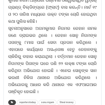
କୁମାର ନିଗମ ଅନ୍ଧେରୀ ପଶ୍ଚିମର ଓଶିୱାରାସ୍ଥିତ ୱିନ୍ସର୍
ଗ୍ରାଣ୍ଡ୍ ବିଲ୍ଡିଙ୍ଗ୍ରେ (ଫ୍ଲାଟ୍) ବାସ କରନ୍ତି। ମାର୍ଚ ୧୯
ଓ ୨୦ ତାରିଖ ମଧ୍ୟରେ ଉକ୍ତ ଟଙ୍କା ଚୋରି ହୋଇଥିବା
କଥା ପୁଲିସ କହିଛି।
ସୂଚନାଅନୁସାରେ ଅଗମକୁମାର ନିଗମର ରେହାନ ନାମକ
ଜଣେ ଡ୍ରାଇଭର ଥିଲେ । ରେହାନ ସୋନୁ ନିଗମଙ୍କ
ପତାଙ୍କୁ ୮ମାସ ପାଇଁ ସେବା ପ୍ରଦାନ କରିଥିଲେ ।
ଏହାପରେ କାର୍ଯ୍ୟରେ ଅସନ୍ତୋଷ ହେତୁ ରେହାନଙ୍କୁ
ଚାକିରିରୁ ବାହାର କରାଯାଥିଲା । ବର୍ତ୍ତମାନ ରେହାନ ସୋନୁ
ନିଗମଙ୍କ ପିତାଙ୍କ ଘରେ ପଶି ୭୨ ଲକ୍ଷ ଟଙ୍କା ଚୋରି
କରିଥିବା ଅଭିଯୋଗ ହୋଇଛି । ଏନେଇ ସୋନୁଙ୍କ ସାନ
ଭଉଣୀ ନିକିତା ଥାନାରେ ଅଭିଯୋଗ କରିଥିଲେ ।
ଅଭିଯୋଗକୁ ଆଧାର କରି ଥାନାରେ ଏକ ଏଫଆଇଆର
ପଞ୍ଚିକୃତ ହୋଇଛି ।
reporterstoday
sonu nigam
Steal money