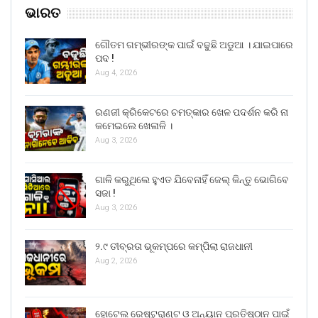
ଭାରତ
ଗୌତମ ଗମ୍ଭୀରଙ୍କ ପାଇଁ ବଢୁଛି ଅଡୁଆ । ଯାଇପାରେ
ପଦ !
Aug 4, 2026
ରଣଜୀ କ୍ରିକେଟରେ ଚମତ୍କାର ଖେଳ ପଦର୍ଶନ କରି ନା
କମେଇଲେ ଖେଳାଳି ।
Aug 3, 2026
ଗାଳି କରୁଥିଲେ ହୁଏତ ଯିବେନାହିଁ ଜେଲ୍ କିନ୍ତୁ ଭୋଗିବେ
ସଜା !
Aug 3, 2026
୨.୯ ତୀବ୍ରତା ଭୂକମ୍ପରେ କମ୍ପିଲା ରାଜଧାନୀ
Aug 2, 2026
ହୋଟେଲ ରେଷ୍ଟୁରାଣ୍ଟ ଓ ଅନ୍ୟାନ ପ୍ରତିଷ୍ଠାନ ପାଇଁ