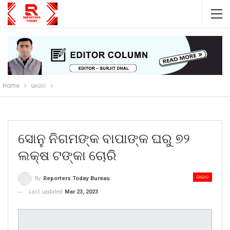
Home
ଭାରତ
ସୋନୁ ନିଗମଙ୍କ ବାପାଙ୍କ ଘରୁ ୭୨
ଲକ୍ଷ ଟଙ୍କା ଚୋରି
ଭାରତ
By
Reporters Today Bureau
Last updated
Mar 23, 2023