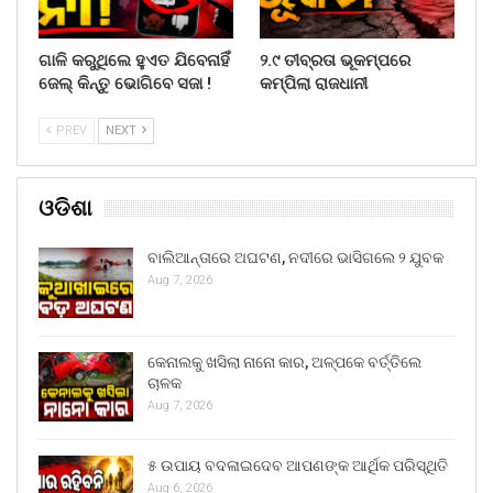
ଗାଳି କରୁଥିଲେ ହୁଏତ ଯିବେନାହିଁ
୨.୯ ତୀବ୍ରତା ଭୂକମ୍ପରେ
ଜେଲ୍ କିନ୍ତୁ ଭୋଗିବେ ସଜା !
କମ୍ପିଲା ରାଜଧାନୀ
PREV
NEXT
ଓଡିଶା
ବାଲିଆନ୍ତାରେ ଅଘଟଣ, ନଦୀରେ ଭାସିଗଲେ ୨ ଯୁବକ
Aug 7, 2026
କେନାଲକୁ ଖସିଲା ନାନୋ କାର, ଅଳ୍ପକେ ବର୍ତ୍ତିଲେ
ଚାଳକ
Aug 7, 2026
୫ ଉପାୟ ବଦଳାଇଦେବ ଆପଣଙ୍କ ଆର୍ଥିକ ପରିସ୍ଥିତି
Aug 6, 2026