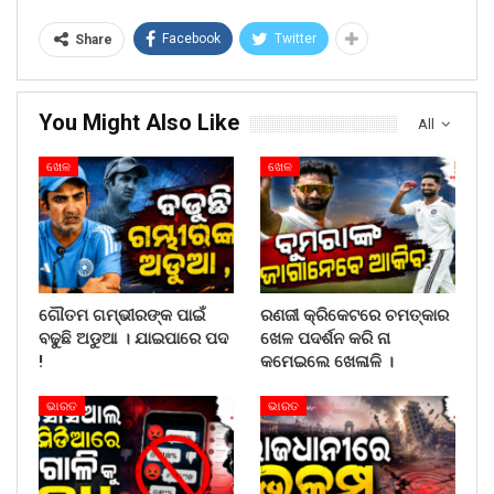
Facebook
Twitter
Share
You Might Also Like
All
ଖେଳ
ଖେଳ
ଗୌତମ ଗମ୍ଭୀରଙ୍କ ପାଇଁ
ରଣଜୀ କ୍ରିକେଟରେ ଚମତ୍କାର
ବଢୁଛି ଅଡୁଆ । ଯାଇପାରେ ପଦ
ଖେଳ ପଦର୍ଶନ କରି ନା
!
କମେଇଲେ ଖେଳାଳି ।
ଭାରତ
ଭାରତ