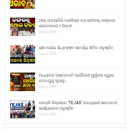
ଆର୍.ଉଦୟଗିରି ପୋଲିସର ବଡ଼ ସଫଳତା, ଗଞ୍ଜେଇ
କାରବାରରେ ୨ ଗିରଫ
Aug 6, 2026
ଭୀମ ଭୋଇ ଭିନ୍ନକ୍ଷମ ସାମର୍ଥ୍ୟ ଶିବିର ଅନୁଷ୍ଠିତ
Aug 6, 2026
ମାନ୍ୟବର ରାଷ୍ଟ୍ରପତି ଦ୍ରୌପଦୀ ମୁର୍ମୁଙ୍କ ଦ୍ୱାରା
ଜଗଦଗୁରୁ କୃପାଳୁ…
Aug 6, 2026
ଗଜପତି ଜିଲ୍ଲାରେ ‘TEJAS’ ଉଦ୍ୟୋଗୀ ସଚେତନତା
କାର୍ଯ୍ୟକ୍ରମ ଅନୁଷ୍ଠିତ
Aug 5, 2026