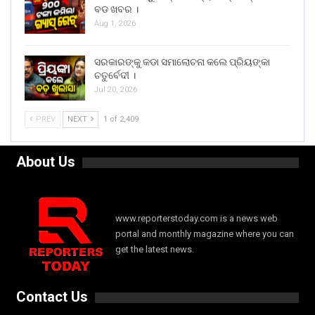
ବଡ ଖବର ।
Aug 1, 2026
ସରକାରଙ୍କୁ କଡା ସମାଲୋଚନା କଲେ ପ୍ରିୟଙ୍କା
ଚତୁର୍ବେଦୀ ।
Jul 20, 2026
PREV
NEXT
1 of 2,409
About Us
www.reporterstoday.com is a news web
portal and monthly magazine where you can
get the latest news.
Contact Us