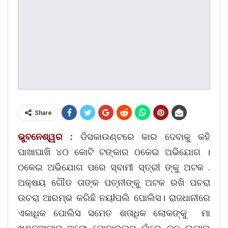
Share
ଭୁବନେଶ୍ୱର :
ଡିସକାଉଣ୍ଟରେ କାର ଦେବାକୁ କହି
ପାଖାପାଖି ୪୦ କୋଟି ଟଙ୍କାର ଠକେଇ ଅଭିଯୋଗ ।
ଠକେଇ ଅଭିଯୋଗ ପରେ ସ୍ବାମୀ ସ୍ତ୍ରୀ ଙ୍କୁ ଅଟକ .
ଅକ୍ଷୟ ଗୌଡ ତାଙ୍କ ପତ୍ନୀଙ୍କୁ ଅଟକ ରଖି ପଚରା
ଉଚରା ଆରମ୍ଭ କରିଛି ନୟlପଲି ପୋଲିସ। ରାଜଧାନୀରେ
ଏକାଧିକ ପୋଲିସ ସମେତ ଶତାଧିକ ଲୋକଙ୍କୁ ମା