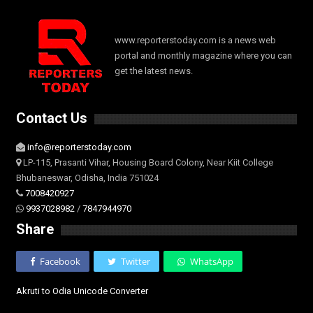
www.reporterstoday.com is a news web
portal and monthly magazine where you can
get the latest news.
Contact Us
info@reporterstoday.com
LP-115, Prasanti Vihar, Housing Board Colony, Near Kiit College
Bhubaneswar, Odisha, India 751024
7008420927
9937028982
/
7847944970
Share
Facebook
Twitter
WhatsApp
Akruti to Odia Unicode Converter