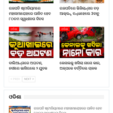
ଗଜପତି ଷ୍ଟାଡିୟମରେ
ଗଜପତିରେ ଭିଜିଲାନ୍ସର ବଡ଼
ମହାସମାରୋହରେ ପାଳିତ ହେବ
ଆକ୍ସନ୍, ବନ୍ଧାହେଲେ 3ବାବୁ
୮୦ତମ ସ୍ୱାଧୀନତା ଦିବସ
ଓଡିଶା
ଓଡିଶା
ବାଲିଆନ୍ତାରେ ଅଘଟଣ,
କେନାଲକୁ ଖସିଲା ନାନୋ କାର,
ନଦୀରେ ଭାସିଗଲେ ୨ ଯୁବକ
ଅଳ୍ପକେ ବର୍ତ୍ତିଲେ ଚାଳକ
PREV
NEXT
ଓଡିଶା
ଗଜପତି ଷ୍ଟାଡିୟମରେ ମହାସମାରୋହରେ ପାଳିତ ହେବ
୮୦ତମ ସ୍ୱାଧୀନତା ଦିବସ