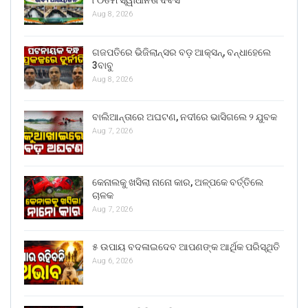
Aug 8, 2026
ଗଜପତିରେ ଭିଜିଲାନ୍ସର ବଡ଼ ଆକ୍ସନ୍, ବନ୍ଧାହେଲେ
3ବାବୁ
Aug 8, 2026
ବାଲିଆନ୍ତାରେ ଅଘଟଣ, ନଦୀରେ ଭାସିଗଲେ ୨ ଯୁବକ
Aug 7, 2026
କେନାଲକୁ ଖସିଲା ନାନୋ କାର, ଅଳ୍ପକେ ବର୍ତ୍ତିଲେ
ଚାଳକ
Aug 7, 2026
୫ ଉପାୟ ବଦଳାଇଦେବ ଆପଣଙ୍କ ଆର୍ଥିକ ପରିସ୍ଥିତି
Aug 6, 2026