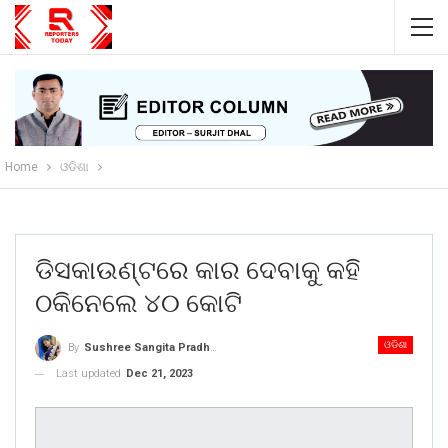
Home
ଓଡିଶା
ଡିସକାଉଣ୍ଟରେ କାର ଦେବାକୁ କହି
ଠକିନେଲେ ୪୦ କୋଟି
ଓଡିଶା
By
Sushree Sangita Pradhan
Last updated
Dec 21, 2023