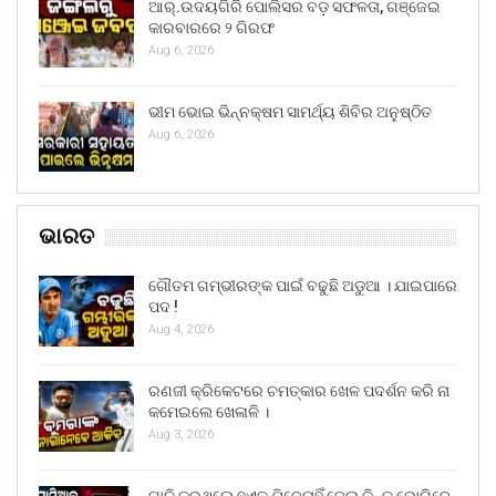
ଆର୍.ଉଦୟଗିରି ପୋଲିସର ବଡ଼ ସଫଳତା, ଗଞ୍ଜେଇ
କାରବାରରେ ୨ ଗିରଫ
Aug 6, 2026
ଭୀମ ଭୋଇ ଭିନ୍ନକ୍ଷମ ସାମର୍ଥ୍ୟ ଶିବିର ଅନୁଷ୍ଠିତ
Aug 6, 2026
ଭାରତ
ଗୌତମ ଗମ୍ଭୀରଙ୍କ ପାଇଁ ବଢୁଛି ଅଡୁଆ । ଯାଇପାରେ
ପଦ !
Aug 4, 2026
ରଣଜୀ କ୍ରିକେଟରେ ଚମତ୍କାର ଖେଳ ପଦର୍ଶନ କରି ନା
କମେଇଲେ ଖେଳାଳି ।
Aug 3, 2026
ଗାଳି କରୁଥିଲେ ହୁଏତ ଯିବେନାହିଁ ଜେଲ୍ କିନ୍ତୁ ଭୋଗିବେ