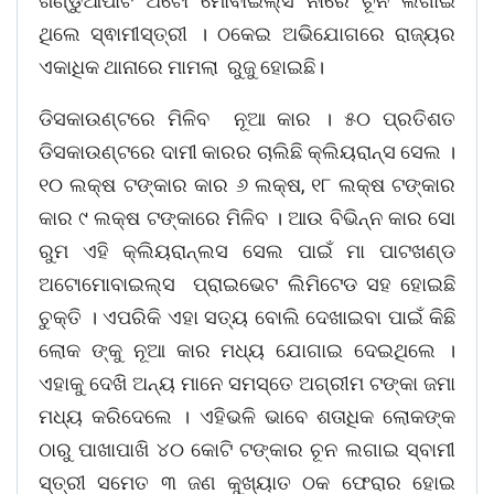
ଖଣ୍ଡୁଆପାଟ ଅଟୋ ମୋବାଇଲ୍ସ ନାଁରେ ଚୂନ ଲଗାଇ
ଥିଲେ ସ୍ଵାମୀସ୍ତ୍ରୀ । ଠକେଇ ଅଭିଯୋଗରେ ରାଜ୍ୟର
ଏକାଧିକ ଥାନାରେ ମାମଲା ରୁଜୁ ହୋଇଛି।
ଡିସକାଉଣ୍ଟରେ ମିଳିବ ନୂଆ କାର । ୫୦ ପ୍ରତିଶତ
ଡିସକାଉଣ୍ଟରେ ଦାମୀ କାରର ଚାଲିଛି କ୍ଲିୟରାନ୍ସ ସେଲ ।
୧୦ ଲକ୍ଷ ଟଙ୍କାର କାର ୬ ଲକ୍ଷ, ୧୮ ଲକ୍ଷ ଟଙ୍କାର
କାର ୯ ଲକ୍ଷ ଟଙ୍କାରେ ମିଳିବ । ଆଉ ବିଭିନ୍ନ କାର ସୋ
ରୁମ ଏହି କ୍ଲିୟରାନ୍ଲସ ସେଲ ପାଇଁ ମା ପାଟଖଣ୍ଡ
ଅଟୋମୋବାଇଲ୍ସ ପ୍ରାଇଭେଟ ଲିମିଟେଡ ସହ ହୋଇଛି
ଚୁକ୍ତି । ଏପରିକି ଏହା ସତ୍ୟ ବୋଲି ଦେଖାଇବା ପାଇଁ କିଛି
ଲୋକ ଙ୍କୁ ନୂଆ କାର ମଧ୍ୟ ଯୋଗାଇ ଦେଇଥିଲେ ।
ଏହାକୁ ଦେଖି ଅନ୍ୟ ମାନେ ସମସ୍ତେ ଅଗ୍ରୀମ ଟଙ୍କା ଜମା
ମଧ୍ୟ କରିଦେଲେ । ଏହିଭଳି ଭାବେ ଶତାଧିକ ଲୋକଙ୍କ
ଠାରୁ ପାଖାପାଖି ୪୦ କୋଟି ଟଙ୍କାର ଚୂନ ଲଗାଇ ସ୍ବାମୀ
ସ୍ତ୍ରୀ ସମେତ ୩ ଜଣ କୁଖ୍ୟାତ ଠକ ଫେରାର ହୋଇ