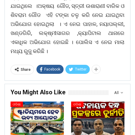
ଯାଇଥିଲେ ।ଅକ୍ଷୟ ଗୌଡ, ସ୍ତ୍ରୀ ଉଶାରାଣୀ ବାରିକ ଓ
ଶିବରାମ ଗୌଡ ଏହି ଟଙ୍କା ଚଳୁ କରି ନେଇ ଯାଇଥିବା
ଅଭିଯୋଗ ହୋଇଥିଲା । ଏ ନେଇ ପାହାଳ, ନୟାପଲ୍ଲୀ,
ଖଣ୍ଡଗିରି, ଲକ୍ଷ୍ମୀସାଗର ,କ୍ୟାପିଟାଲ ଥାନାରେ
ଏକାଧିକ ଅଭିଯୋଗ ହୋଇଛି । ପୋଲିସ ଏ ନେଇ ମାଲା
ମଧ୍ୟ ରୁଜୁ କରିଛି ।
Facebook
Twitter
Share
You Might Also Like
All
ଓଡିଶା
ଓଡିଶା