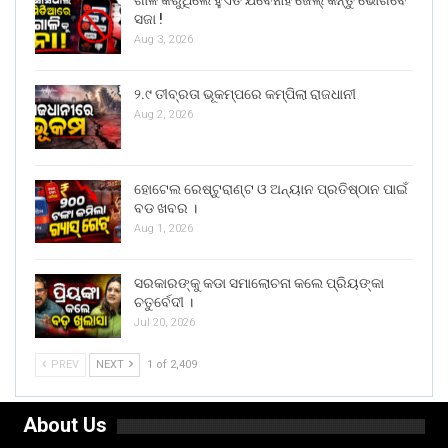
ସଜା !
Aug 3, 2026
୨.୯ ତୀବ୍ରତା ଭୂକମ୍ପରେ କମ୍ପିଲା ରାଜଧାନୀ
Aug 2, 2026
ହୋଟେଲ ରେଷ୍ଟୁରାଣ୍ଟ ଓ ଅନ୍ୟାନ ପ୍ରତିଷ୍ଠାନ ପାଇଁ
ବଡ ଖବର ।
Aug 1, 2026
ସରକାରଙ୍କୁ କଡା ସମାଲୋଚନା କଲେ ପ୍ରିୟଙ୍କା
ଚତୁର୍ବେଦୀ ।
Jul 20, 2026
PREV
NEXT
1 of 2,409
About Us