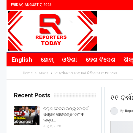
FRIDAY, AUGUST 7, 2026
English
ହୋମ୍
ଓଡିଶା
ଦେଶ ବିଦେଶ
ଶିକ
Home
ଭାରତ
୧୧ ବର୍ଷରେ ୧୨ କମ୍ପାନୀ କିଣିବାରେ ସଫଳ ଟାଟା
Recent Posts
୧୧ ବର୍
ତରୁଣ ତେଜପାଲଙ୍କୁ ୧୦ ବର୍ଷ
By
Repo
ସଶ୍ରମ କାରାଦଣ୍ଡ ଏବଂ ₹୫
ଲକ୍ଷ…
Aug 6, 2026