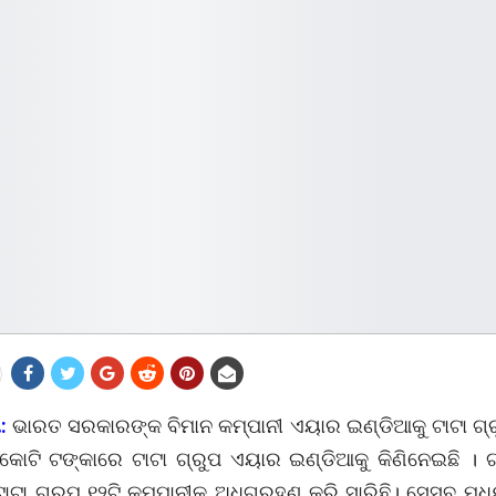
:
ଭାରତ ସରକାରଙ୍କ ବିମାନ କମ୍ପାନୀ ଏୟାର ଇଣ୍ଡିଆକୁ ଟାଟା ଗ୍ରୁ
କୋଟି ଟଙ୍କାରେ ଟାଟା ଗ୍ରୁପ ଏୟାର ଇଣ୍ଡିଆକୁ କିଣିନେଇଛି । ଗ
ଟା ଗ୍ରୁପ ୧୨ଟି କମ୍ପାନୀକୁ ଅଧିଗ୍ରହଣ କରି ସାରିଛି। ସେସବୁ ମଧ