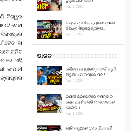
ବୁଲୁଛି ରାଗିଂ ଭିଡିଓ
Aug 5, 2026
ଣି ବିଶ୍ୱର
ଜିଲ୍ଲା ସ୍ତରୀୟ ପ୍ୟାରେଡ୍ ପରେ
ଆଇଟି ସେବା
ବିଭିନ୍ନ ଶିକ୍ଷାନୁଷ୍ଠାନର…
େ ଟିସିଏସ୍ରେ
Aug 5, 2026
ିମିଟେଡ ବା
ଭାବେ ନାମିତ
ଭାରତ
ବାରେ ଏହି
େଶୀ କଂପାନୀ
ଗୌତମ ଗମ୍ଭୀରଙ୍କ ପାଇଁ ବଢୁଛି
ଅଡୁଆ । ଯାଇପାରେ ପଦ !
ିଙ୍ଗାପୁରର
Aug 4, 2026
ରଣଜୀ କ୍ରିକେଟରେ ଚମତ୍କାର
ଖେଳ ପଦର୍ଶନ କରି ନା କମେଇଲେ
ଖେଳାଳି ।
Aug 3, 2026
ଗାଳି କରୁଥିଲେ ହୁଏତ ଯିବେନାହିଁ