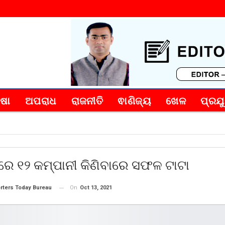
୍ଷା
ଅପରାଧ
ରାଜନୀତି
ଵାଣିଜ୍ୟ
ଖେଳ
ପ୍ରଯୁ
ଷରେ ୧୨ କମ୍ପାନୀ କିଣିବାରେ ସଫଳ ଟାଟା
On
Oct 13, 2021
rters Today Bureau