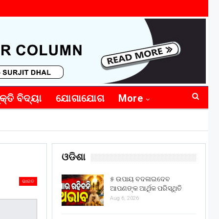
କ୍ତି ବିଦ୍ୟା
ଯୋଗାଯୋଗ
More
ଓଡିଶା
୫ ଉପାୟ ବଦଳାଇଦେବ
ଭାରତ
ଆପଣଙ୍କ ଆର୍ଥିକ ପରିସ୍ଥିତି
Aug 6, 2026