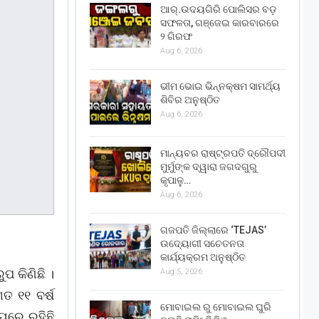
ଆର୍.ଉଦୟଗିରି ପୋଲିସର ବଡ଼
ସଫଳତା, ଗଞ୍ଜେଇ କାରବାରରେ
୨ ଗିରଫ
Aug 6, 2026
ଭୀମ ଭୋଇ ଭିନ୍ନକ୍ଷମ ସାମର୍ଥ୍ୟ
ଶିବିର ଅନୁଷ୍ଠିତ
Aug 6, 2026
ମାନ୍ୟବର ରାଷ୍ଟ୍ରପତି ଦ୍ରୌପଦୀ
ମୁର୍ମୁଙ୍କ ଦ୍ୱାରା ଜଗଦଗୁରୁ
କୃପାଳୁ…
Aug 6, 2026
ଗଜପତି ଜିଲ୍ଲାରେ ‘TEJAS’
ଉଦ୍ୟୋଗୀ ସଚେତନତା
କାର୍ଯ୍ୟକ୍ରମ ଅନୁଷ୍ଠିତ
ପ କିଣିଛି ।
Aug 5, 2026
ତ ୧୧ ବର୍ଷ
ମୋବାଇଲ ରୁ ମୋବାଇଲ ଘୁରି
୍ୟରେ ରହିଛି