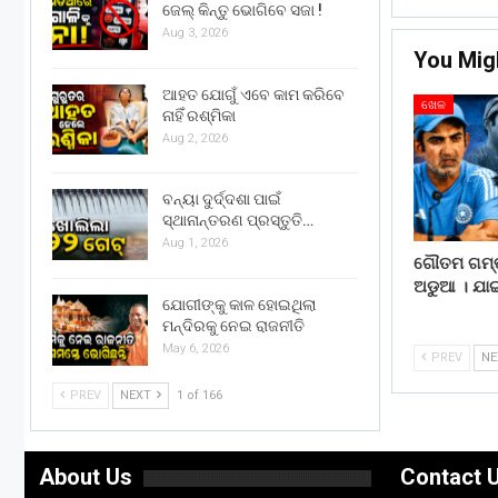
ଜେଲ୍ କିନ୍ତୁ ଭୋଗିବେ ସଜା !
Aug 3, 2026
You Mig
ଆହତ ଯୋଗୁଁ ଏବେ କାମ କରିବେ
ଖେଳ
ନାହିଁ ରଶ୍ମିକା
Aug 2, 2026
ବନ୍ୟା ଦୁର୍ଦ୍ଦଶା ପାଇଁ
ସ୍ଥାନାନ୍ତରଣ ପ୍ରସ୍ତୁତି…
Aug 1, 2026
ଗୌତମ ଗମ୍ଭୀ
ଅଡୁଆ । ଯା
ଯୋଗୀଙ୍କୁ କାଳ ହୋଇଥିଲା
ମନ୍ଦିରକୁ ନେଇ ରାଜନୀତି
May 6, 2026
PREV
N
PREV
NEXT
1 of 166
About Us
Contact 