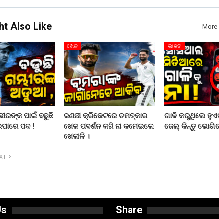
ht Also Like
More 
ଖେଳ
ଭାରତ
ରଙ୍କ ପାଇଁ ବଢୁଛି
ରଣଜୀ କ୍ରିକେଟରେ ଚମତ୍କାର
ଗାଳି କରୁଥିଲେ ହୁଏତ
ଇପାରେ ପଦ !
ଖେଳ ପଦର୍ଶନ କରି ନା କମେଇଲେ
ଜେଲ୍ କିନ୍ତୁ ଭୋଗିବ
ଖେଳାଳି ।
EXT
Us
Share