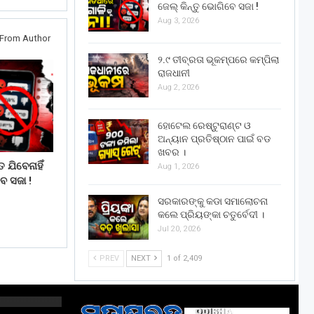
ଜେଲ୍ କିନ୍ତୁ ଭୋଗିବେ ସଜା !
Aug 3, 2026
From Author
୨.୯ ତୀବ୍ରତା ଭୂକମ୍ପରେ କମ୍ପିଲା
ରାଜଧାନୀ
Aug 2, 2026
ହୋଟେଲ ରେଷ୍ଟୁରାଣ୍ଟ ଓ
ଅନ୍ୟାନ ପ୍ରତିଷ୍ଠାନ ପାଇଁ ବଡ
ଖବର ।
 ଯିବେନାହିଁ
Aug 1, 2026
େ ସଜା !
ସରକାରଙ୍କୁ କଡା ସମାଲୋଚନା
କଲେ ପ୍ରିୟଙ୍କା ଚତୁର୍ବେଦୀ ।
Jul 20, 2026
PREV
NEXT
1 of 2,409