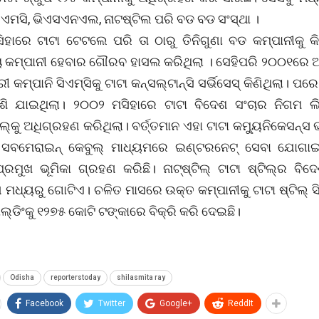
ିଏମସି, ଭିଏସଏନଏଲ, ନାଟଷ୍ଟିଲ ପରି ବଡ ବଡ ସଂସ୍ଥା ।
ହାରେ ଟାଟା ଟେଟଲେ ପରି ତା ଠାରୁ ତିନିଗୁଣା ବଡ କମ୍ପାନୀକୁ କି
 ଚା କମ୍ପାନୀ ହେବାର ଗୌରବ ହାସଲ କରିଥିଲା । ସେହିପରି ୨୦୦୧ରେ 
 କମ୍ପାନି ସିଏମ୍ସିକୁ ଟାଟା କନ୍ସଲ୍ଟାନ୍ସି ସର୍ଭିସେସ୍ କିଣିଥିଲା। ପର
ମିଶି ଯାଇଥିଲା। ୨୦୦୨ ମସିହାରେ ଟାଟା ବିଦେଶ ସଂଚାର ନିଗମ ଲ
ଲ୍କୁ ଅଧିଗ୍ରହଣ କରିଥିଲା। ବର୍ତ୍ତମାନ ଏହା ଟାଟା କମ୍ୟୁନିକେସନ୍ସ 
 ସବମେରାଇନ୍ କେବୁଲ୍ ମାଧ୍ୟମରେ ଇଣ୍ଟରନେଟ୍ ସେବା ଯୋଗାଇ
୍ରମୁଖ ଭୂମିକା ଗ୍ରହଣ କରିଛି। ନାଟ୍ଷ୍ଟିଲ୍ ଟାଟା ଷ୍ଟିଲ୍ର ବିଦ
 ମଧ୍ୟରୁ ଗୋଟିଏ। ଚଳିତ ମାସରେ ଉକ୍ତ କମ୍ପାନୀକୁ ଟାଟା ଷ୍ଟିଲ୍ ସ
ାଲ୍ଡିଂକୁ ୧୨୭୫ କୋଟି ଟଙ୍କାରେ ବିକ୍ରି କରି ଦେଇଛି।
Odisha
reporterstoday
shilasmita ray
Facebook
Twitter
Google+
ReddIt