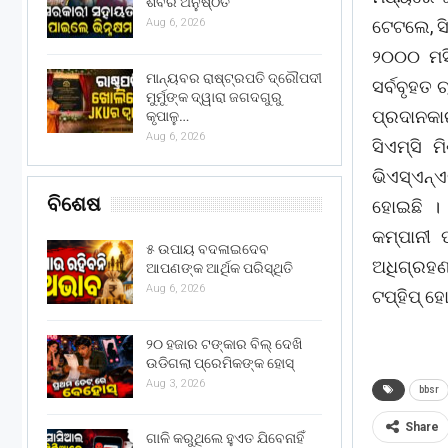
ଶିବିର ଅନୁଷ୍ଠିତ
ଟେଟଲେ, ସ
Aug 6, 2026
୨୦୦୦ ମସି
ମାନ୍ୟବର ରାଷ୍ଟ୍ରପତି ଦ୍ରୌପଦୀ
ସର୍ବବୃହତ
ମୁର୍ମୁଙ୍କ ଦ୍ୱାରା ଜଗଦଗୁରୁ
ପ୍ରଦାନକାରୀ
କୃପାଳୁ…
Aug 6, 2026
ସିଏମ୍ସି 
ଭିଏସ୍ଏନ୍ଏ
ବିଶେଷ
ହୋଇଛି ।
କମ୍ପାନୀ ପ
୫ ଉପାୟ ବଦଳାଇଦେବ
ଅଧିଗ୍ରହଣ
ଆପଣଙ୍କ ଆର୍ଥିକ ପରିସ୍ଥିତି
Aug 6, 2026
ଟପ୍ହିପ୍ ହେ
୨୦ ହଜାର ଟଙ୍କାର ବିଲ୍ ଦେଖି
ଉଡିଗଲା ପ୍ରେମିକଙ୍କ ହୋସ୍
Aug 3, 2026
bbsr
Share
ଗାଳି କରୁଥିଲେ ହୁଏତ ଯିବେନାହିଁ