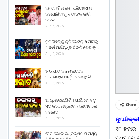
୧୬ କୋଟିର ଋଣ ପରିଷୋଧ ନ
କରିପାରିବାରୁ ବ୍ୟାଙ୍କ ଜାରି
କରିଛି…
Aug 6, 2026
ବୁମରାହଙ୍କୁ କ୍ରିକେଟରୁ 6 ମାସରୁ
1 ବର୍ଷ ପର୍ଯ୍ୟନ୍ତ ବିରତି ନେବାକୁ…
Aug 6, 2026
୫ ଉପାୟ ବଦଳାଇଦେବ
ଆପଣଙ୍କ ଆର୍ଥିକ ପରିସ୍ଥିତି
Aug 6, 2026
ଆର୍.ଉଦୟଗିରି ପୋଲିସର ବଡ଼
Share
ସଫଳତା, ଗଞ୍ଜେଇ କାରବାରରେ
୨ ଗିରଫ
ନୂଆଦିଲ୍ଲୀ
Aug 6, 2026
୧୮ ହଜାର 
ଭୀମ ଭୋଇ ଭିନ୍ନକ୍ଷମ ସାମର୍ଥ୍ୟ
ମଧ୍ୟରେ ଟା