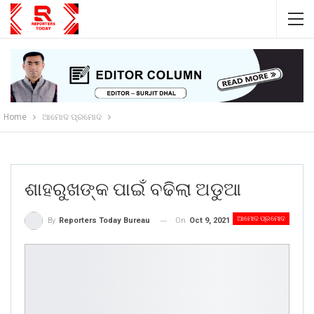
Home
ଆମୋଦ ପ୍ରମୋଦ
ଶାହରୁଖଙ୍କ ପାଇଁ ବଢିଲା ଅଡୁଆ
ଆମୋଦ ପ୍ରମୋଦ
On
Oct 9, 2021
By
Reporters Today Bureau