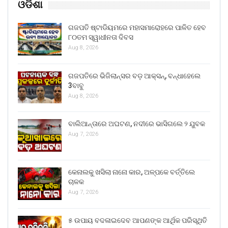
ଓଡିଶା
ଗଜପତି ଷ୍ଟାଡିୟମରେ ମହାସମାରୋହରେ ପାଳିତ ହେବ
୮୦ତମ ସ୍ୱାଧୀନତା ଦିବସ
Aug 8, 2026
ଗଜପତିରେ ଭିଜିଲାନ୍ସର ବଡ଼ ଆକ୍ସନ୍, ବନ୍ଧାହେଲେ
3ବାବୁ
Aug 8, 2026
ବାଲିଆନ୍ତାରେ ଅଘଟଣ, ନଦୀରେ ଭାସିଗଲେ ୨ ଯୁବକ
Aug 7, 2026
କେନାଲକୁ ଖସିଲା ନାନୋ କାର, ଅଳ୍ପକେ ବର୍ତ୍ତିଲେ
ଚାଳକ
Aug 7, 2026
୫ ଉପାୟ ବଦଳାଇଦେବ ଆପଣଙ୍କ ଆର୍ଥିକ ପରିସ୍ଥିତି