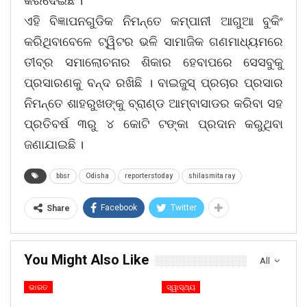
କରିଦେଇଛି ।
ଏହି ବିଜ୍ଞାପନଗୁଡିକ ନିମନ୍ତେ କମ୍ପାନୀ ଆଗୁଆ ବୁକିଂ
କରିଥିବାବେଳେ ଟ୍ୱିଟର ଭଳି ସାମାଜିକ ଗଣମାଧ୍ୟମରେ
ତୀବ୍ର ସମାଲୋଚନାର ଶିକାର ହେବାପରେ ସେସବୁକୁ
ପ୍ରସାରଣକୁ ବନ୍ଦ ରଖିଛି । ବାଇଜୁସ୍ ପ୍ରଚାର ପ୍ରସାର
ନିମନ୍ତେ ଶାହରୁଖଙ୍କୁ ବ୍ରାଣ୍ଡ ଆମ୍ବାସାଡର କରିବା ସହ
ପ୍ରତିବର୍ଷ ୩ରୁ ୪ କୋଟି ଟଙ୍କା ପ୍ରଦାନ କରୁଥିବା
ଜଣାଯାଇଛି ।
bbsr
Odisha
reporterstoday
shilasmita ray
Facebook
Twitter
Share
You Might Also Like
All
ଭାରତ
ସ୍ୱାସ୍ଥ୍ୟ