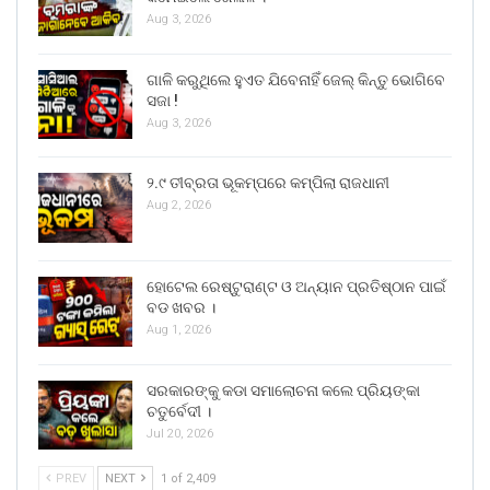
Aug 3, 2026
ଗାଳି କରୁଥିଲେ ହୁଏତ ଯିବେନାହିଁ ଜେଲ୍ କିନ୍ତୁ ଭୋଗିବେ
ସଜା !
Aug 3, 2026
୨.୯ ତୀବ୍ରତା ଭୂକମ୍ପରେ କମ୍ପିଲା ରାଜଧାନୀ
Aug 2, 2026
ହୋଟେଲ ରେଷ୍ଟୁରାଣ୍ଟ ଓ ଅନ୍ୟାନ ପ୍ରତିଷ୍ଠାନ ପାଇଁ
ବଡ ଖବର ।
Aug 1, 2026
ସରକାରଙ୍କୁ କଡା ସମାଲୋଚନା କଲେ ପ୍ରିୟଙ୍କା
ଚତୁର୍ବେଦୀ ।
Jul 20, 2026
PREV
NEXT
1 of 2,409