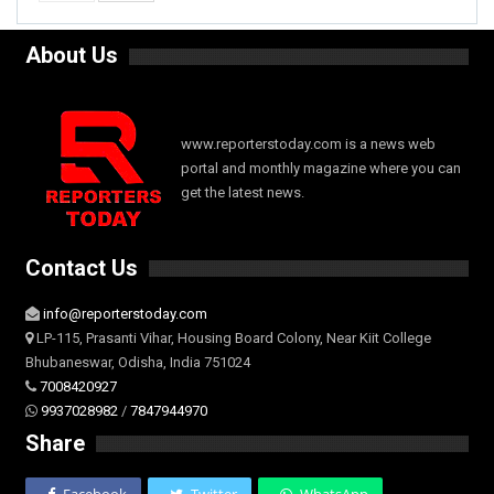
About Us
www.reporterstoday.com is a news web
portal and monthly magazine where you can
get the latest news.
Contact Us
info@reporterstoday.com
LP-115, Prasanti Vihar, Housing Board Colony, Near Kiit College
Bhubaneswar, Odisha, India 751024
7008420927
9937028982
/
7847944970
Share
Facebook
Twitter
WhatsApp