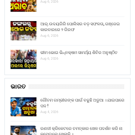
Aug 6, 2026
ଆର୍.ଉଦୟଗିରି ପୋଲିସର ବଡ଼ ସଫଳତା, ଗଞ୍ଜେଇ
କାରବାରରେ ୨ ଗିରଫ
Aug 6, 2026
ଭୀମ ଭୋଇ ଭିନ୍ନକ୍ଷମ ସାମର୍ଥ୍ୟ ଶିବିର ଅନୁଷ୍ଠିତ
Aug 6, 2026
ଭାରତ
ଗୌତମ ଗମ୍ଭୀରଙ୍କ ପାଇଁ ବଢୁଛି ଅଡୁଆ । ଯାଇପାରେ
ପଦ !
Aug 4, 2026
ରଣଜୀ କ୍ରିକେଟରେ ଚମତ୍କାର ଖେଳ ପଦର୍ଶନ କରି ନା
କମେଇଲେ ଖେଳାଳି ।