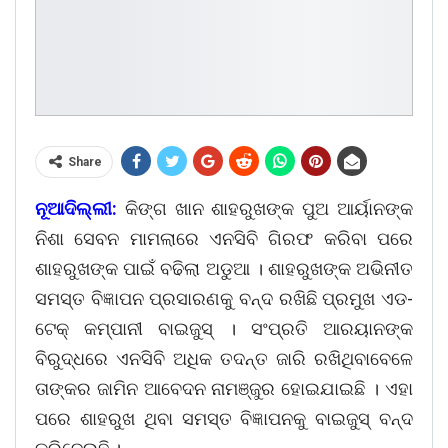
Share
ନୂଆଦିଲ୍ଲୀ:
କିଙ୍ଗ ଖାନ ଶାହରୁଖଙ୍କ ପୁଅ ଆର୍ୟାନଙ୍କ
ନିଶା ସେବନ ମାମଲାରେ ଏନସିବି ଗିରଫ କରିବା ପରେ
ଶାହରୁଖଙ୍କ ପାଇଁ ବଢିଲା ଅଡୁଆ । ଶାହରୁଖଙ୍କ ଅଭିନୀତ
ସମସ୍ତ ବିଜ୍ଞାପନ ପ୍ରସାରଣକୁ ବନ୍ଦ ରଖିଛି ପ୍ରମୁଖ ଏଡ-
ଟେକ୍ କମ୍ପାନୀ ବାଇଜୁସ୍ । ସଂପ୍ରତି ଆରୟାନଙ୍କ
ବିରୁଦ୍ଧରେ ଏନସିବି ଅଧିକ ତଦନ୍ତ ଜାରି ରଖିଥିବାବେଳେ
ତାଙ୍କର ଜାମିନ ଆବେଦନ ନାମଞ୍ଜୁର ହୋଇଯାଇଛି । ଏହା
ପରେ ଶାହରୁଖ ଥିବା ସମସ୍ତ ବିଜ୍ଞାପନକୁ ବାଇଜୁସ୍ ବନ୍ଦ