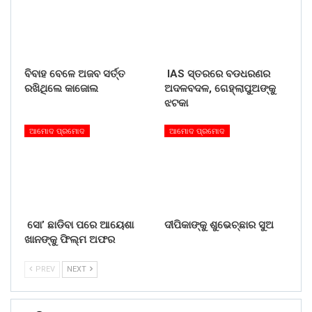
ବିବାହ ବେଳେ ଅଜବ ସର୍ତ୍ତ
IAS ସ୍ତରରେ ବଡଧରଣର
ରଖିଥିଲେ କାଜୋଲ
ଅଦଳବଦଳ, ଗେହ୍ଲାପୁଅଙ୍କୁ
ଝଟକା
ଆମୋଦ ପ୍ରମୋଦ
ଆମୋଦ ପ୍ରମୋଦ
ସୋ’ ଛାଡିବା ପରେ ଆୟେଶା
ଦୀପିକାଙ୍କୁ ଶୁଭେଚ୍ଛାର ସୁଅ
ଖାନଙ୍କୁ ଫିଲ୍ମ ଅଫର
PREV
NEXT