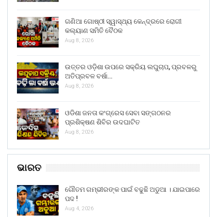
ଗଣିଆ ଗୋଷ୍ଠୀ ସ୍ୱାସ୍ଥ୍ୟ କେନ୍ଦ୍ରରେ ରୋଗୀ
କଲ୍ୟାଣ ସମିତି ବୈଠକ
Aug 8, 2026
ଉତ୍ତର ଓଡ଼ିଶା ଉପରେ ସକ୍ରିୟ ଲଘୁଚାପ, ପ୍ରବଳରୁ
ଅତିପ୍ରବଳ ବର୍ଷା…
Aug 8, 2026
ଓଡିଶା ଜନତା କଂଗ୍ରେସ ସେବା ସଙ୍ଗଠନର
ପ୍ରଶିକ୍ଷଣ ଶିବିର ଉଦଘାଟିତ
Aug 8, 2026
ଭାରତ
ଗୌତମ ଗମ୍ଭୀରଙ୍କ ପାଇଁ ବଢୁଛି ଅଡୁଆ । ଯାଇପାରେ
ପଦ !
Aug 4, 2026