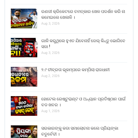
ରଣଜୀ କ୍ରିକେଟରେ ଚମତ୍କାର ଖେଳ ପଦର୍ଶନ କରି ନା
କମେଇଲେ ଖେଳାଳି ।
Aug 3, 2026
ଗାଳି କରୁଥିଲେ ହୁଏତ ଯିବେନାହିଁ ଜେଲ୍ କିନ୍ତୁ ଭୋଗିବେ
ସଜା !
Aug 3, 2026
୨.୯ ତୀବ୍ରତା ଭୂକମ୍ପରେ କମ୍ପିଲା ରାଜଧାନୀ
Aug 2, 2026
ହୋଟେଲ ରେଷ୍ଟୁରାଣ୍ଟ ଓ ଅନ୍ୟାନ ପ୍ରତିଷ୍ଠାନ ପାଇଁ
ବଡ ଖବର ।
Aug 1, 2026
ସରକାରଙ୍କୁ କଡା ସମାଲୋଚନା କଲେ ପ୍ରିୟଙ୍କା
ଚତୁର୍ବେଦୀ ।