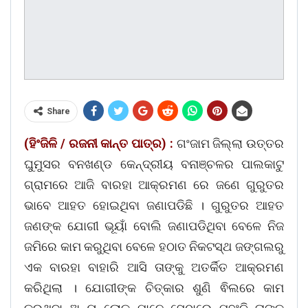
Share
(ହିଂଜିଳି / ରଜନୀ କାନ୍ତ ପାତ୍ର) :
ଗଂଜାମ ଜିଲ୍ଲା ଉତ୍ତର
ଘୁମୁସର ବନଖଣ୍ଡ କେନ୍ଦ୍ରୀୟ ବନାଞ୍ଚଳର ପାଲକାଟୁ
ଗ୍ରାମରେ ଆଜି ବାରହା ଆକ୍ରମଣ ରେ ଜଣେ ଗୁରୁତର
ଭାବେ ଆହତ ହୋଇଥିବା ଜଣାପଡିଛି । ଗୁରୁତର ଆହତ
ଜଣଙ୍କ ଯୋଗୀ ଭୂୟାଁ ବୋଲି ଜଣାପଡିଥିବା ବେଳେ ନିଜ
ଜମିରେ କାମ କରୁଥିବା ବେଳେ ହଠାତ ନିକଟସ୍ଥ ଜଙ୍ଗଲରୁ
ଏକ ବାରହା ବାହାରି ଆସି ତାଙ୍କୁ ଅତର୍କିତ ଆକ୍ରମଣ
କରିଥିଲା । ଯୋଗୀଙ୍କ ଚିତ୍କାର ଶୁଣି ଵିଲରେ କାମ