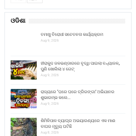
ଓଡିଶା
ତମାଖୁ ବିରୋଧୀ ସଚେତନତା କାର୍ଯ୍ୟକ୍ରମ
Aug 9, 2026
ହୀରାକୁଦ ଜଳଭଣ୍ଡାରରେ ବୃଦ୍ଧି ପାଇଲା ବନ୍ୟାଜଳ,
ପୁଣି ଖୋଲିଲା ୪ ଗେଟ୍
Aug 9, 2026
ରାଜ୍ୟରେ ‘ଘରେ ଘରେ ତ୍ରିରଙ୍ଗା’ ଅଭିଯାନର
ଶୁଭାରମ୍ଭ କଲେ…
Aug 9, 2026
ଶିମିଳିପାଳ ବ୍ୟାଘ୍ର ଅଭୟାରଣ୍ୟରେ ଏକ ମାଈ
ବାଘର ମୃତ୍ୟୁ ଘଟିଛି
Aug 8, 2026