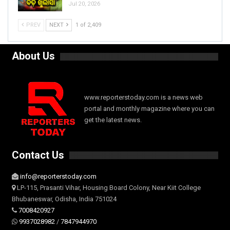
Jul 20, 2026
PREV
NEXT
1 of 2,409
About Us
www.reporterstoday.com is a news web
portal and monthly magazine where you can
get the latest news.
Contact Us
info@reporterstoday.com
LP-115, Prasanti Vihar, Housing Board Colony, Near Kiit College
Bhubaneswar, Odisha, India 751024
7008420927
9937028982
/
7847944970