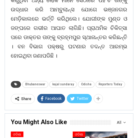
କରୁଥିବା ଅନ୍ୟ ଲୋକ ମାନେ ସେଠାରେ ପହଂଚି ତାଙ୍କୁ
ଉଦ୍ଧାର କରି ଆମ୍ବୁଲାନ୍ସ ଯୋଗେ ଭଞ୍ଜନଗର
ମେଡ଼ିକାଲରେ ଭର୍ତ୍ତି କରିଥିଲେ। ଯୋଗୀଙ୍କ ମୁଣ୍ଡ ଓ
ଜଙ୍ଘରେ ଗଭୀର ଆଘାତ ଲାଗିଛି। ପ୍ରାଥମିକ ଚିକିତ୍ସା
ପରେ ଡାକ୍ତର ତାଙ୍କୁ ବ୍ରହ୍ମପୁର ସ୍ଥାନାନ୍ତର କରିଛନ୍ତି
। ବନ ବିଭାଗ ପକ୍ଷରୁ ଘଟଣାର ତଦନ୍ତ ଆରମ୍ଭ
ହୋଇଥିବା ଜଣାପଡିଛି ।
Bhubaneswar
kajal sundaray
Odisha
Reporters Today
Facebook
Twitter
Share
You Might Also Like
All
ଓଡିଶା
ଓଡିଶା