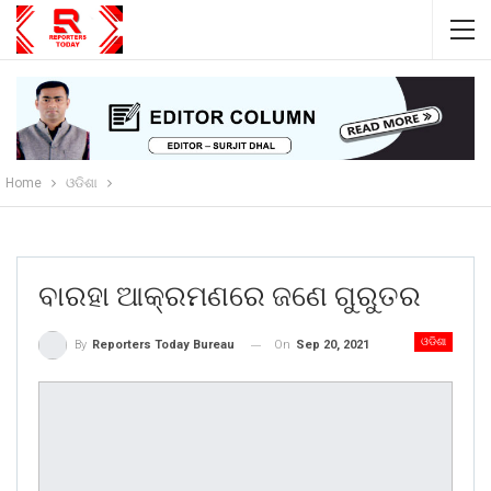
Home
ଓଡିଶା
ବାରହା ଆକ୍ରମଣରେ ଜଣେ ଗୁରୁତର
ଓଡିଶା
On
Sep 20, 2021
By
Reporters Today Bureau