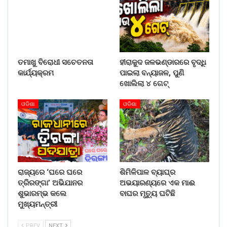
ତମାଖୁ ବିରୋଧୀ ସଚେତନତା
ହୀରାକୁଦ ଜଳଭଣ୍ଡାରରେ ବୃଦ୍ଧି
କାର୍ଯ୍ୟକ୍ରମ
ପାଇଲା ବନ୍ୟାଜଳ, ପୁଣି
ଖୋଲିଲା ୪ ଗେଟ୍
ଓଡିଶା
ଓଡିଶା
ରାଜ୍ୟରେ ‘ଘରେ ଘରେ
ଶିମିଳିପାଳ ବ୍ୟାଘ୍ର
ତ୍ରିରଙ୍ଗା’ ଅଭିଯାନର
ଅଭୟାରଣ୍ୟରେ ଏକ ମାଈ
ଶୁଭାରମ୍ଭ କଲେ
ବାଘର ମୃତ୍ୟୁ ଘଟିଛି
ମୁଖ୍ୟମନ୍ତ୍ରୀ
PREV
NEXT