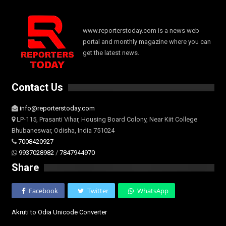
www.reporterstoday.com is a news web
portal and monthly magazine where you can
get the latest news.
Contact Us
info@reporterstoday.com
LP-115, Prasanti Vihar, Housing Board Colony, Near Kiit College
Bhubaneswar, Odisha, India 751024
7008420927
9937028982
/
7847944970
Share
Facebook
Twitter
WhatsApp
Akruti to Odia Unicode Converter