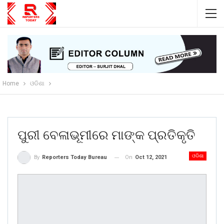
Home
ଓଡିଶା
ପୁରୀ ବେଳାଭୂମୀରେ ମାଙ୍କ ପ୍ରତିକୃତି
ଓଡିଶା
On
Oct 12, 2021
By
Reporters Today Bureau