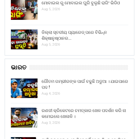
ମୋବାଇଲ ରୁ ମୋବାଇଲ ଘୁରି ବୁଲୁଛି ରାଗିଂ ଭିଡିଓ
Aug 5, 2026
ଜିଲ୍ଲା ସ୍ତରୀୟ ପ୍ୟାରେଡ୍ ପରେ ବିଭିନ୍ନ
ଶିକ୍ଷାନୁଷ୍ଠାନର…
Aug 5, 2026
ଭାରତ
ଗୌତମ ଗମ୍ଭୀରଙ୍କ ପାଇଁ ବଢୁଛି ଅଡୁଆ । ଯାଇପାରେ
ପଦ !
Aug 4, 2026
ରଣଜୀ କ୍ରିକେଟରେ ଚମତ୍କାର ଖେଳ ପଦର୍ଶନ କରି ନା
କମେଇଲେ ଖେଳାଳି ।
Aug 3, 2026