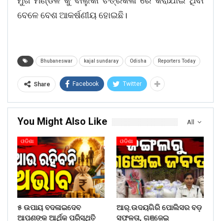
ମୁଖ ମଣ୍ଡଳ କୁ ବାଲୁକା ଚିତ୍ରକଳା ରେ କରାଯାଇ ଥିବା
ବେଳେ ବେଶ ଆକର୍ଷଣୀୟ ହୋଇଛି।
Bhubaneswar
kajal sundaray
Odisha
Reporters Today
Facebook
Twitter
Share
You Might Also Like
All
ଓଡିଶା
ଓଡିଶା
୫ ଉପାୟ ବଦଳାଇଦେବ
ଆର୍.ଉଦୟଗିରି ପୋଲିସର ବଡ଼
ଆପଣଙ୍କ ଆର୍ଥିକ ପରିସ୍ଥିତି
ସଫଳତା, ଗଞ୍ଜେଇ