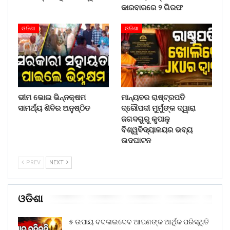
କାରବାରରେ ୨ ଗିରଫ
ଓଡିଶା
ଓଡିଶା
ଭୀମ ଭୋଇ ଭିନ୍ନକ୍ଷମ
ମାନ୍ୟବର ରାଷ୍ଟ୍ରପତି
ସାମର୍ଥ୍ୟ ଶିବିର ଅନୁଷ୍ଠିତ
ଦ୍ରୌପଦୀ ମୁର୍ମୁଙ୍କ ଦ୍ୱାରା
ଜଗଦଗୁରୁ କୃପାଳୁ
ବିଶ୍ୱବିଦ୍ୟାଳୟର ଭବ୍ୟ
ଉଦଘାଟନ
PREV
NEXT
ଓଡିଶା
୫ ଉପାୟ ବଦଳାଇଦେବ ଆପଣଙ୍କ ଆର୍ଥିକ ପରିସ୍ଥିତି