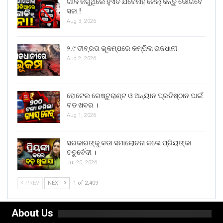
ଗାଳି କରୁଥିଲେ ହୁଏତ ଯିବେନାହିଁ ଜେଲ୍ କିନ୍ତୁ ଭୋଗିବେ
ସଜା !
Aug 3, 2026
୨.୯ ତୀବ୍ରତା ଭୂକମ୍ପରେ କମ୍ପିଲା ରାଜଧାନୀ
Aug 2, 2026
ହୋଟେଲ ରେଷ୍ଟୁରାଣ୍ଟ ଓ ଅନ୍ୟାନ ପ୍ରତିଷ୍ଠାନ ପାଇଁ
ବଡ ଖବର ।
Aug 1, 2026
ସରକାରଙ୍କୁ କଡା ସମାଲୋଚନା କଲେ ପ୍ରିୟଙ୍କା
ଚତୁର୍ବେଦୀ ।
Jul 20, 2026
PREV
NEXT
1 of 2,409
About Us