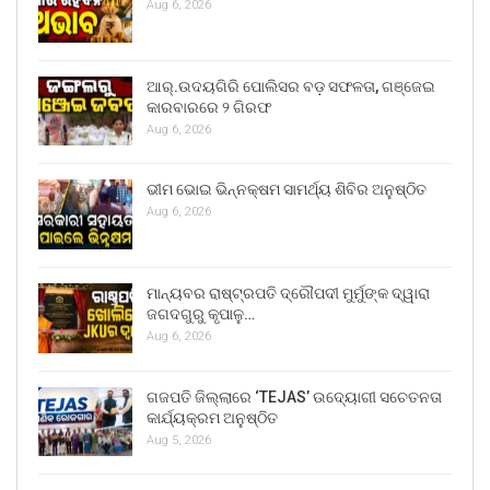
Aug 6, 2026
ଆର୍.ଉଦୟଗିରି ପୋଲିସର ବଡ଼ ସଫଳତା, ଗଞ୍ଜେଇ
କାରବାରରେ ୨ ଗିରଫ
Aug 6, 2026
ଭୀମ ଭୋଇ ଭିନ୍ନକ୍ଷମ ସାମର୍ଥ୍ୟ ଶିବିର ଅନୁଷ୍ଠିତ
Aug 6, 2026
ମାନ୍ୟବର ରାଷ୍ଟ୍ରପତି ଦ୍ରୌପଦୀ ମୁର୍ମୁଙ୍କ ଦ୍ୱାରା
ଜଗଦଗୁରୁ କୃପାଳୁ…
Aug 6, 2026
ଗଜପତି ଜିଲ୍ଲାରେ ‘TEJAS’ ଉଦ୍ୟୋଗୀ ସଚେତନତା
କାର୍ଯ୍ୟକ୍ରମ ଅନୁଷ୍ଠିତ
Aug 5, 2026