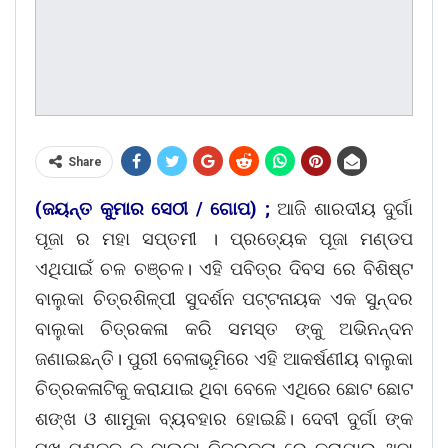
Share
(ଜୟନ୍ତ କୁମାର ସେଠୀ / ଗୋପ) ;
ଆଜି ଶାରଦୀୟ ଦୁର୍ଗା
ପୂଜା ର ମହା ସପ୍ତମୀ । ପ୍ରତ୍ୟେକ ପୂଜା ମଣ୍ଡପ
ଏଥିପାଇଁ ଚଳ ଚଞ୍ଚଳ। ଏହି ପବିତ୍ର ଦିବସ ରେ ବିଶିଷ୍ଟ
ବାଲୁକା ଚିତ୍ରଶିଳ୍ପୀ ସୁଦର୍ଶନ ପଟ୍ଟନାୟକ ଏକ ସୁନ୍ଦର
ବାଲୁକା ଚିତ୍ରକଳା କରି ସମସ୍ତ ଙ୍କୁ ଅଭିନନ୍ଦନ
ଜଣାଇଛନ୍ତି। ପୁରୀ ବେଳାଭୂମିରେ ଏହି ଆକର୍ଷଣୀୟ ବାଲୁକା
ଚିତ୍ରକଳାଟିକୁ କରାଯାଇ ଥିବା ବେଳେ ଏଥିରେ ଛୋଟ ଛୋଟ
ଶଙ୍ଖ ଓ ଶାମୁକା ବ୍ୟବହାର ହୋଇଛି। ଦେବୀ ଦୁର୍ଗା ଙ୍କ