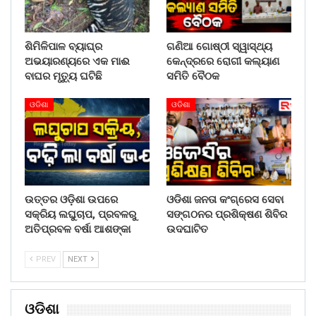
ଶିମିଳିପାଳ ବ୍ୟାଘ୍ର
ଗଣିଆ ଗୋଷ୍ଠୀ ସ୍ୱାସ୍ଥ୍ୟ
ଅଭୟାରଣ୍ୟରେ ଏକ ମାଈ
କେନ୍ଦ୍ରରେ ରୋଗୀ କଲ୍ୟାଣ
ବାଘର ମୃତ୍ୟୁ ଘଟିଛି
ସମିତି ବୈଠକ
ଓଡିଶା
ଓଡିଶା
ଉତ୍ତର ଓଡ଼ିଶା ଉପରେ
ଓଡିଶା ଜନତା କଂଗ୍ରେସ ସେବା
ସକ୍ରିୟ ଲଘୁଚାପ, ପ୍ରବଳରୁ
ସଙ୍ଗଠନର ପ୍ରଶିକ୍ଷଣ ଶିବିର
ଅତିପ୍ରବଳ ବର୍ଷା ଆଶଙ୍କା
ଉଦଘାଟିତ
PREV
NEXT
ଓଡିଶା