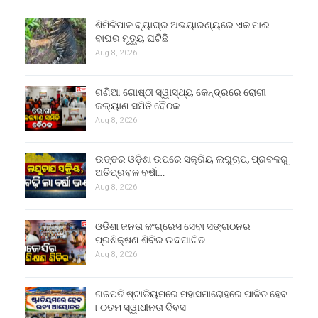
ଶିମିଳିପାଳ ବ୍ୟାଘ୍ର ଅଭୟାରଣ୍ୟରେ ଏକ ମାଈ
ବାଘର ମୃତ୍ୟୁ ଘଟିଛି
Aug 8, 2026
ଗଣିଆ ଗୋଷ୍ଠୀ ସ୍ୱାସ୍ଥ୍ୟ କେନ୍ଦ୍ରରେ ରୋଗୀ
କଲ୍ୟାଣ ସମିତି ବୈଠକ
Aug 8, 2026
ଉତ୍ତର ଓଡ଼ିଶା ଉପରେ ସକ୍ରିୟ ଲଘୁଚାପ, ପ୍ରବଳରୁ
ଅତିପ୍ରବଳ ବର୍ଷା…
Aug 8, 2026
ଓଡିଶା ଜନତା କଂଗ୍ରେସ ସେବା ସଙ୍ଗଠନର
ପ୍ରଶିକ୍ଷଣ ଶିବିର ଉଦଘାଟିତ
Aug 8, 2026
ଗଜପତି ଷ୍ଟାଡିୟମରେ ମହାସମାରୋହରେ ପାଳିତ ହେବ
୮୦ତମ ସ୍ୱାଧୀନତା ଦିବସ