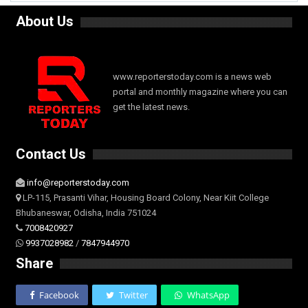
About Us
www.reporterstoday.com is a news web
portal and monthly magazine where you can
get the latest news.
Contact Us
info@reporterstoday.com
LP-115, Prasanti Vihar, Housing Board Colony, Near Kiit College
Bhubaneswar, Odisha, India 751024
7008420927
9937028982
/
7847944970
Share
Facebook
Twitter
WhatsApp