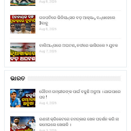
Aug 8, 2026
ଗଜପତିରେ ଭିଜିଲାନ୍ସର ବଡ଼ ଆକ୍ସନ୍, ବନ୍ଧାହେଲେ
3ବାବୁ
Aug 8, 2026
ବାଲିଆନ୍ତାରେ ଅଘଟଣ, ନଦୀରେ ଭାସିଗଲେ ୨ ଯୁବକ
Aug 7, 2026
ଭାରତ
ଗୌତମ ଗମ୍ଭୀରଙ୍କ ପାଇଁ ବଢୁଛି ଅଡୁଆ । ଯାଇପାରେ
ପଦ !
Aug 4, 2026
ରଣଜୀ କ୍ରିକେଟରେ ଚମତ୍କାର ଖେଳ ପଦର୍ଶନ କରି ନା
କମେଇଲେ ଖେଳାଳି ।
Aug 3, 2026