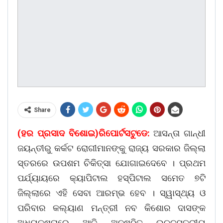
Share
(ହର ପ୍ରସାଦ ବିଶୋଇ)ରିପୋର୍ଟସଟୁଡେ:
ଆସନ୍ତା ଗାନ୍ଧୀ
ଜୟନ୍ତୀରୁ କର୍କଟ ରୋଗୀମାନଙ୍କୁ ରାଜ୍ୟ ସରକାର ଜିଲ୍ଲା
ସ୍ତରରେ ଉପଶମ ଚିକିତ୍ସା ଯୋଗାଇଦେବେ । ପ୍ରଥମ
ପର୍ଯ୍ୟାୟରେ କ୍ୟାପିଟାଲ ହସ୍ପିଟାଲ ସମେତ ୭ଟି
ଜିଲ୍ଲାରେ ଏହି ସେବା ଆରମ୍ଭ ହେବ । ସ୍ୱାସ୍ଥ୍ୟ ଓ
ପରିବାର କଲ୍ୟାଣ ମନ୍ତ୍ରୀ ନବ କିଶୋର ଦାସଙ୍କ
ଅଧ୍ୟକ୍ଷତାରେ ଆଜି ଅନୁଷ୍ଠିତ ଉଚ୍ଚସ୍ତରୀୟ