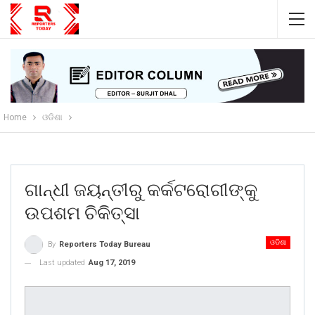
Home
ଓଡିଶା
ଗାନ୍ଧୀ ଜୟନ୍ତୀରୁ କର୍କଟରୋଗୀଙ୍କୁ
ଉପଶମ ଚିକିତ୍ସା
ଓଡିଶା
By
Reporters Today Bureau
Last updated
Aug 17, 2019