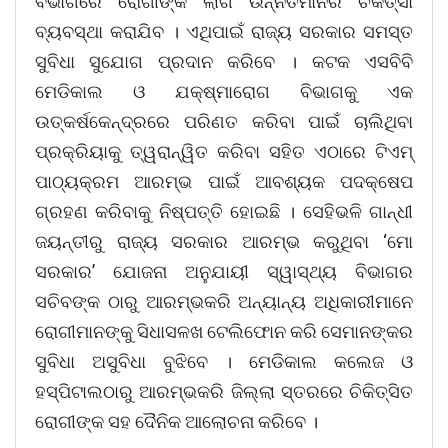
ବିଭାଗରେ ରୋଗୀଙ୍କ ଲାଗି ଉନ୍ନତମାନର ଚିକିତ୍ସା
ବ୍ୟବସ୍ଥା କରାଯିବ । ଏଥିପାଇଁ ରାଜ୍ୟ ସରକାର ସମସ୍ତ
ସୁବିଧା ସୁଯୋଗ ପ୍ରଦାନ କରିବେ । କଟକ ଏସବିବି
ମେଡିକାଲ ଓ ଯକ୍ଷ୍ମାରୋଗ ବିଭାଗକୁ ଏକ
ଉତ୍କର୍ଷକେନ୍ଦ୍ରରେ ପରିଣତ କରିବା ପାଇଁ ଚାଲିଥିବା
ପ୍ରକ୍ରିୟାକୁ ତ୍ୱରାନ୍ୱିତ କରିବା ସହିତ ଏଠାରେ ଟିଏମ୍
ପାଠ୍ୟକ୍ରମ ଆରମ୍ଭ ପାଇଁ ଆବଶ୍ୟକ ପଦକ୍ଷେପ
ଗ୍ରହଣ କରିବାକୁ ନିଷ୍ପତ୍ତି ହୋଇଛି । ସେହିଭଳି ଗାନ୍ଧୀ
ଜୟନ୍ତୀରୁ ରାଜ୍ୟ ସରକାର ଆରମ୍ଭ କରୁଥିବା ‘ମୋ
ସରକାର’ ଯୋଜନା ଅନୁଯାୟୀ ସ୍ୱାସ୍ଥ୍ୟ ବିଭାଗର
ସଚିବଙ୍କ ଠାରୁ ଆରମ୍ଭକରି ଅନ୍ୟାନ୍ୟ ଅଧିକାରୀମାନେ
ରୋଗୀମାନଙ୍କୁ ସିଧାସଳଖ ଟେଲିଫୋନ କରି ସେମାନଙ୍କର
ସୁବିଧା ଅସୁବିଧା ବୁଝିବେ । ମେଡିକାଲ କଲେଜ ଓ
ହସ୍ପିଟାଲଠାରୁ ଆରମ୍ଭକରି ଜିଲ୍ଲା ସ୍ତରରେ ଚିକିତ୍ସିତ
ରୋଗୀଙ୍କ ସହ ଦୈନିକ ଆଲୋଚନା କରିବେ ।