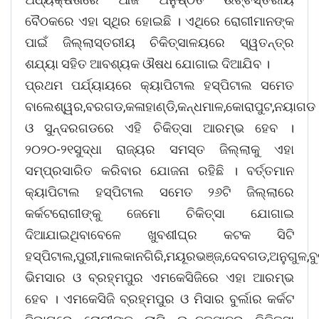
ବୈଠକରେ ଏହା ସ୍ଥିର ହୋଇଛି । ଏଥିରେ ରୋଗୀମାନଙ୍କ
ପାଇଁ ଜିଲ୍ଲାସ୍ତରୀୟ ଚିକିତ୍ସାଳୟରେ ସ୍ୱତନ୍ତ୍ର
ଶଯ୍ୟା ସହିତ ଆବଶ୍ୟକ ଔଷଧ ଯୋଗାଇ ଦିଆଯିବ ।
ପ୍ରଥମ ପର୍ଯ୍ୟାୟରେ କ୍ୟାପିଟାଲ ହସ୍ପିଟାଲ ସମେତ
ବାଲେଶ୍ୱର,ବରଗଡ,କଳାହାଣ୍ଡି,କନ୍ଧମାଳ,କୋରାପୁଟ,ନୟାଗଡ
ଓ ସୁନ୍ଦରଗଡରେ ଏହି ଚିକିତ୍ସା ଆରମ୍ଭ ହେବ ।
୨୦୨୦-୨୧ସୁଦ୍ଧା ରାଜ୍ୟର ସମସ୍ତ ଜିଲ୍ଲାକୁ ଏହା
ସମ୍ପ୍ରସାରିତ କରିବାର ଯୋଜନା ରହିଛି । ବର୍ତ୍ତମାନ
କ୍ୟାପିଟାଲ ହସ୍ପିଟାଲ ସମେତ ୨୬ଟି ଜିଲ୍ଲାରେ
କର୍କଟରୋଗୀଙ୍କୁ ଜେମୋ ଚିକିତ୍ସା ଯୋଗାଇ
ଦିଆଯାଇଥିବାବେଳେ ଖୁବଶୀଘ୍ର କଟକ ସିଟି
ହସ୍ପିଟାଲ,ପୁରୀ,ମାଲକାନଗିରି,ମୟୂରଭଞ୍ଜ,ଦେବଗଡ,ଅନୁଗୁଳ,ବୁର
ଭିମସାର ଓ ବ୍ରହ୍ମପୁର ଏମକେସିଜିରେ ଏହା ଆରମ୍ଭ
ହେବ । ଏମକେସିଜି ବ୍ରହ୍ମପୁର ଓ ମିସାର ବୁର୍ଲାର କର୍କଟ