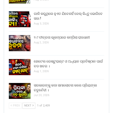
ଗାଳି କରୁଥିଲେ ହୁଏତ ଯିବେନାହିଁ ଜେଲ୍ କିନ୍ତୁ ଭୋଗିବେ
ସଜା !
Aug 3, 2026
୨.୯ ତୀବ୍ରତା ଭୂକମ୍ପରେ କମ୍ପିଲା ରାଜଧାନୀ
Aug 2, 2026
ହୋଟେଲ ରେଷ୍ଟୁରାଣ୍ଟ ଓ ଅନ୍ୟାନ ପ୍ରତିଷ୍ଠାନ ପାଇଁ
ବଡ ଖବର ।
Aug 1, 2026
ସରକାରଙ୍କୁ କଡା ସମାଲୋଚନା କଲେ ପ୍ରିୟଙ୍କା
ଚତୁର୍ବେଦୀ ।
Jul 20, 2026
PREV
NEXT
1 of 2,409