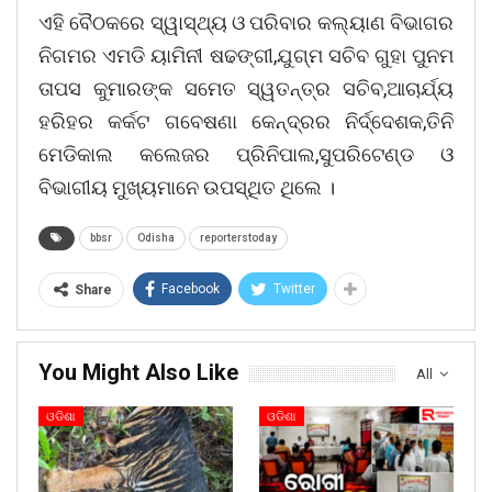
ଏହି ବୈଠକରେ ସ୍ୱାସ୍ଥ୍ୟ ଓ ପରିବାର କଲ୍ୟାଣ ବିଭାଗର
ନିଗମର ଏମଡି ୟାମିନୀ ଷଢଙ୍ଗୀ,ଯୁଗ୍ମ ସଚିବ ଗୁହା ପୁନମ
ତାପସ କୁମାରଙ୍କ ସମେତ ସ୍ୱତନ୍ତ୍ର ସଚିବ,ଆଚାର୍ଯ୍ୟ
ହରିହର କର୍କଟ ଗବେଷଣା କେନ୍ଦ୍ରର ନିର୍ଦ୍ଦେଶକ,ତିନି
ମେଡିକାଲ କଲେଜର ପ୍ରିନିପାଲ,ସୁପରିଟେଣ୍ଡ ଓ
ବିଭାଗୀୟ ମୁଖ୍ୟମାନେ ଉପସ୍ଥିତ ଥିଲେ ।
bbsr
Odisha
reporterstoday
Facebook
Twitter
Share
You Might Also Like
All
ଓଡିଶା
ଓଡିଶା