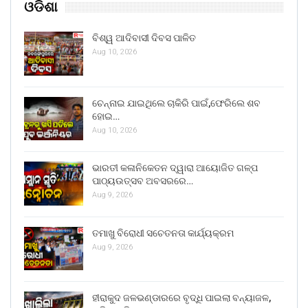
ଓଡିଶା
ବିଶ୍ୱ ଆଦିବାସୀ ଦିବସ ପାଳିତ
Aug 10, 2026
ଚେନ୍ନାଇ ଯାଇଥିଲେ ଚାକିରି ପାଇଁ,ଫେରିଲେ ଶବ
ହୋଇ…
Aug 10, 2026
ଭାରତୀ କଳାନିକେତନ ଦ୍ୱାରା ଆୟୋଜିତ ଗଳ୍ପ
ପାଠ୍ୟଉତ୍ସବ ଅବସରରେ…
Aug 9, 2026
ତମାଖୁ ବିରୋଧୀ ସଚେତନତା କାର୍ଯ୍ୟକ୍ରମ
Aug 9, 2026
ହୀରାକୁଦ ଜଳଭଣ୍ଡାରରେ ବୃଦ୍ଧି ପାଇଲା ବନ୍ୟାଜଳ,