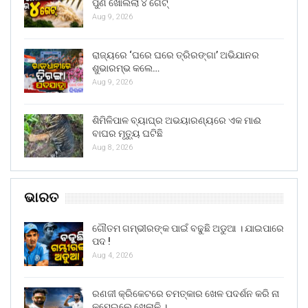
ପୁଣି ଖୋଲିଲା ୪ ଗେଟ୍
Aug 9, 2026
ରାଜ୍ୟରେ ‘ଘରେ ଘରେ ତ୍ରିରଙ୍ଗା’ ଅଭିଯାନର
ଶୁଭାରମ୍ଭ କଲେ…
Aug 9, 2026
ଶିମିଳିପାଳ ବ୍ୟାଘ୍ର ଅଭୟାରଣ୍ୟରେ ଏକ ମାଈ
ବାଘର ମୃତ୍ୟୁ ଘଟିଛି
Aug 8, 2026
ଭାରତ
ଗୌତମ ଗମ୍ଭୀରଙ୍କ ପାଇଁ ବଢୁଛି ଅଡୁଆ । ଯାଇପାରେ
ପଦ !
Aug 4, 2026
ରଣଜୀ କ୍ରିକେଟରେ ଚମତ୍କାର ଖେଳ ପଦର୍ଶନ କରି ନା
କମେଇଲେ ଖେଳାଳି ।