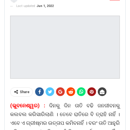
Last updated
Jun 1, 2022
Share
(ଭୁବନେଶ୍ୱର) :
ଦିନକୁ ଦିନ ତାତି ବଢି ଜନଜୀବନକୁ
କଲବଲ କରିସାରିଲାଣି । ତେବେ ରାତିରେ ବି ତ୍ରାହି ନାହିଁ ।
ଏବେ ଏ ଗ୍ରୀଷ୍ମର ଉତ୍ତାପ କମିବନାହିଁ । ବରଂ ତାତି ଆହୁରି