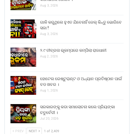
Aug 3, 2026
ଗାଳି କରୁଥିଲେ ହୁଏତ ଯିବେନାହିଁ ଜେଲ୍ କିନ୍ତୁ ଭୋଗିବେ
ସଜା !
Aug 3, 2026
୨.୯ ତୀବ୍ରତା ଭୂକମ୍ପରେ କମ୍ପିଲା ରାଜଧାନୀ
Aug 2, 2026
ହୋଟେଲ ରେଷ୍ଟୁରାଣ୍ଟ ଓ ଅନ୍ୟାନ ପ୍ରତିଷ୍ଠାନ ପାଇଁ
ବଡ ଖବର ।
Aug 1, 2026
ସରକାରଙ୍କୁ କଡା ସମାଲୋଚନା କଲେ ପ୍ରିୟଙ୍କା
ଚତୁର୍ବେଦୀ ।
Jul 20, 2026
PREV
NEXT
1 of 2,409