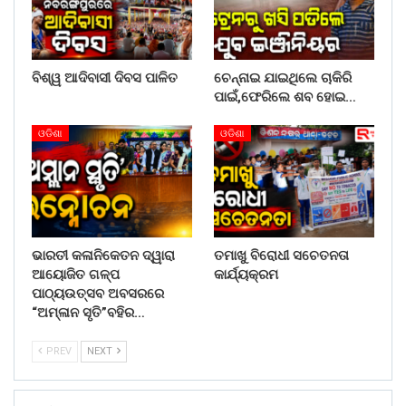
ବିଶ୍ୱ ଆଦିବାସୀ ଦିବସ ପାଳିତ
ଚେନ୍ନାଇ ଯାଇଥିଲେ ଚାକିରି
ପାଇଁ,ଫେରିଲେ ଶବ ହୋଇ…
ଓଡିଶା
ଓଡିଶା
ଭାରତୀ କଳାନିକେତନ ଦ୍ୱାରା
ତମାଖୁ ବିରୋଧୀ ସଚେତନତା
ଆୟୋଜିତ ଗଳ୍ପ
କାର୍ଯ୍ୟକ୍ରମ
ପାଠ୍ୟଉତ୍ସବ ଅବସରରେ
“ଅମ୍ଳାନ ସୃତି”ବହିର…
PREV
NEXT