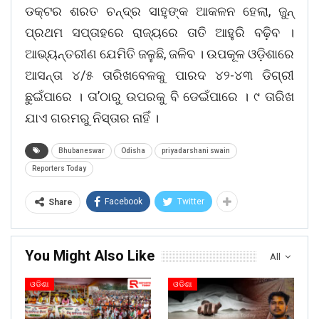
ଡକ୍ଟର ଶରତ ଚନ୍ଦ୍ର ସାହୁଙ୍କ ଆକଳନ ହେଲା, ଜୁନ୍‌
ପ୍ରଥମ ସପ୍ତାହରେ ରାଜ୍ୟରେ ତାତି ଆହୁରି ବଢ଼ିବ ।
ଆଭ୍ୟନ୍ତରୀଣ ଯେମିତି ଜଳୁଛି, ଜଳିବ । ଉପକୂଳ ଓଡ଼ିଶାରେ
ଆସନ୍ତା ୪/୫ ତାରିଖବେଳକୁ ପାରଦ ୪୨-୪୩ ଡିଗ୍ରୀ
ଛୁଇଁପାରେ । ତା’ଠାରୁ ଉପରକୁ ବି ଡେଇଁପାରେ । ୯ ତାରିଖ
ଯାଏ ଗରମରୁ ନିସ୍ତାର ନାହିଁ ।
Bhubaneswar
Odisha
priyadarshani swain
Reporters Today
Facebook
Twitter
Share
You Might Also Like
All
ଓଡିଶା
ଓଡିଶା