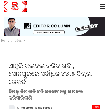
Home
ଓଡିଶା
ଆହୁରି କଲବଲ କରିବ ତାତି ,
ସୋନପୁରରେ ସର୍ବାଧିକ ୪୪.୫ ଡିଗ୍ରୀ
ରେକର୍ଡ
ଦିନକୁ ଦିନ ତାତି ବଢି ଜନଜୀବନକୁ କଲବଲ
କରିସାରିଲାଣି ।
ଓଡିଶା
By
Reporters Today Bureau