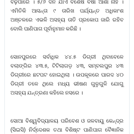
ବଢ଼ିପାରେ । ୫/୬ ଦିନ ଯାଏଁ ବିଶେଷ ବର୍ଷା ଆଶା ନାହିଁ ।
ଏମିତିକି ଆସନ୍ତା ୯ ତାରିଖ ପର୍ଯ୍ୟନ୍ତ ଅଧିକାଂଶ
ଅଞ୍ଚଳରେ ଏଭଳି ଅସହ୍ୟ ତାତି ପ୍ରକୋପ ଜାରି ରହିବ
ବୋଲି ପାଣିପାଗ ପୂର୍ବାନୁମାନ କରିଛି ।
ସୋନପୁରରେ ସର୍ବାଧିକ ୪୪.୫ ଡିଗ୍ରୀ ଥିବାବେଳେ
ବଲାଙ୍ଗିର ୪୩.୫, ଟିଟିଲାଗଡ଼ ୪୩, ସମ୍ବଲପୁର ୪୩
ଡିଗ୍ରୀରେ ଛଟପଟ ହୋଇଥିଲା । ଉପକୂଳରେ ପାରଦ ୪୦
ଡିଗ୍ରୀ ତଳେ ଥିଲେ ମଧ୍ୟ ଭୀଷଣ ଗୁଳୁଗୁଳି ଯୋଗୁ
ଅସହ୍ୟ ଯନ୍ତ୍ରଣା କହିଲେ ନସରେ ।
ସୋଆ ବିଶ୍ୱବିଦ୍ୟାଳୟ ପରିବେଶ ଓ ଜଳବାୟୁ କେନ୍ଦ୍ର
(ସିଇସି) ନିର୍ଦ୍ଦେଶକ ତଥା ବିଶିଷ୍ଟ ପାଣିପାଗ ବୈଜ୍ଞାନିକ