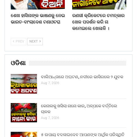
ଶେଖ ହାସିନାଙ୍କ ଭାଷଣକୁ ନେଇ
ରଣଜୀ କ୍ରିକେଟରେ ଚମତ୍କାର
ଭାରତ-ବାଂଲାଦେଶ ଟଣାଓଟରା
ଖେଳ ପଦର୍ଶନ କରି ନା
କମେଇଲେ ଖେଳାଳି ।
PREV
NEXT
ଓଡିଶା
ବାଲିଆନ୍ତାରେ ଅଘଟଣ, ନଦୀରେ ଭାସିଗଲେ ୨ ଯୁବକ
Aug 7, 2026
କେନାଲକୁ ଖସିଲା ନାନୋ କାର, ଅଳ୍ପକେ ବର୍ତ୍ତିଲେ
ଚାଳକ
Aug 7, 2026
୫ ଉପାୟ ବଦଳାଇଦେବ ଆପଣଙ୍କ ଆର୍ଥିକ ପରିସ୍ଥିତି