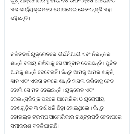
ରୁଷ୍‌ ଆକ୍ରମଣର ତୃତୀୟ ବର୍ଷ ଉପଲକ୍ଷେ ଆୟୋଜିତ
ଏକ କାର୍ୟ୍ୟକ୍ରମରେ ଯୋଗଦେଇ ଜେଲେନ୍‌ସ୍କି ଏହା
କହିଛନ୍ତି।
ଚଳିତବର୍ଷ ୟୁକ୍ରେନରେ ଦୀର୍ଘମିଆଦୀ ଏବଂ ନିରନ୍ତର
ଶାନ୍ତି ବଜାୟ ରଖିବାକୁ ସେ ଆହ୍ବାନ ଦେଇଛନ୍ତି। ପୁଟିନ
ଆମକୁ ଶାନ୍ତି ଦେବେନାହିଁ। କିନ୍ତୁ ଆମକୁ ଆମର ଶକ୍ତି,
ଜ୍ଞାନ ଏବଂ ଏକତା ବଳରେ ଶାନ୍ତି ହାସଲ କରିବାକୁ ହେବ
ବୋଲି ସେ ମତ ଦେଇଛନ୍ତି। ୟୁକ୍ରେନ ଏବଂ
ଜେଲନ୍‌ସ୍କିଙ୍କ ପଛରେ ଆମେରିକା ଓ ୟୁରୋପୀୟ
ଦେଶଗୁଡ଼ିକ ୩ ବର୍ଷ ଧରି ଛିଡ଼ା ହୋଇଥିଲେ। କିନ୍ତୁ
ଡୋନାଲ୍ଡ ଟ୍ରମ୍ପ ଆମେରିକାର ରାଷ୍ଟ୍ରପତି ହେବାପରେ
ସମୀକରଣ ବଦଳିଯାଇଛି।