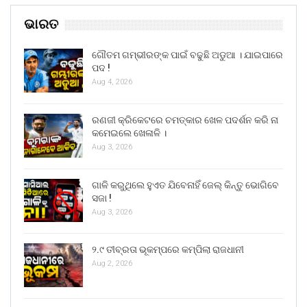
ଭାରତ
ଗୌତମ ଗମ୍ଭୀରଙ୍କ ପାଇଁ ବଢୁଛି ଅଡୁଆ । ଯାଇପାରେ
ପଦ !
Aug 4, 2026
ରଣଜୀ କ୍ରିକେଟରେ ଚମତ୍କାର ଖେଳ ପଦର୍ଶନ କରି ନା
କମେଇଲେ ଖେଳାଳି ।
Aug 3, 2026
ଗାଳି କରୁଥିଲେ ହୁଏତ ଯିବେନାହିଁ ଜେଲ୍ କିନ୍ତୁ ଭୋଗିବେ
ସଜା !
Aug 3, 2026
୨.୯ ତୀବ୍ରତା ଭୂକମ୍ପରେ କମ୍ପିଲା ରାଜଧାନୀ
Aug 2, 2026