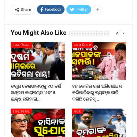
Facebook
Twitter
Share
You Might Also Like
All
ଦେଶ ବିଦେଶ
ଦେଶ ବିଦେଶ
ତରୁଣ ତେଜପାଲଙ୍କୁ ୧୦ ବର୍ଷ
୧୬ କୋଟିର ଋଣ ପରିଷୋଧ ନ
ସଶ୍ରମ କାରାଦଣ୍ଡ ଏବଂ ₹୫
କରିପାରିବାରୁ ବ୍ୟାଙ୍କ ଜାରି
ଲକ୍ଷ ଜରିମାନା…
କରିଛି ନୋଟିସ୍…
ଦେଶ ବିଦେଶ
ଖେଳ