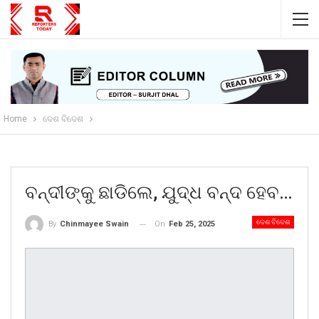
Home
ଦେଶ ବିଦେଶ
ବନ୍ଦୀଙ୍କୁ ଛାଡିଲେ, ଯୁଦ୍ଧ ବନ୍ଦ ହେବ…
ଦେଶ ବିଦେଶ
On
Feb 25, 2025
By
Chinmayee Swain