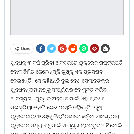
Share
ଯୁଦ୍ଧକୁ ୩ ବର୍ଷ ପୂରିବା ଅବସରରେ ୟୁକ୍ରେନ ରାଷ୍ଟ୍ରପତି
ବୋଲଡିମିର ଜେଲେନ୍‌ସ୍କି ରୁଷ୍‌କୁ ଏକ ପ୍ରସ୍ତାବ
ଦେଇଛନ୍ତି। ସେ କହିଛନ୍ତି ଦୁଇ ଦେଶ ସେମାନଙ୍କର
ଯୁଦ୍ଧବନ୍ଦୀମାନଙ୍କୁ ସଂପୂର୍ଣ୍ଣଭାବେ ମୁକ୍ତ କରିବା
ଆବଶ୍ୟକ। ଯୁଦ୍ଧର ଅବସାନ ପାଇଁ ଏହା ପ୍ରଥମ
ପ୍ରକ୍ରିୟା ବୋଲି ଜେଲେନସ୍କି କହିଛନ୍ତି। ରୁଷ୍‌
ୟୁକ୍ରେନୀୟମାନଙ୍କୁ ନିଶ୍ଚିତଭାବେ ଛାଡ଼ିବା ଆବଶ୍ୟକ।
ୟୁକ୍ରେନ ମଧ୍ୟ ଏଥିପାଇଁ ସଂପୂର୍ଣ୍ଣ ପ୍ରସ୍ତୁତ ଅଛି ବୋଲି