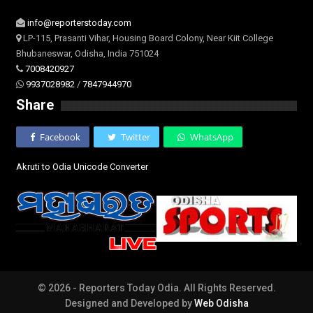
info@reporterstoday.com
LP-115, Prasanti Vihar, Housing Board Colony, Near Kiit College
Bhubaneswar, Odisha, India 751024
7008420927
9937028982
/
7847944970
Share
Facebook
Twitter
WhatsApp
Akruti to Odia Unicode Converter
© 2026 - Reporters Today Odia. All Rights Reserved.
Designed and Developed by
Web Odisha