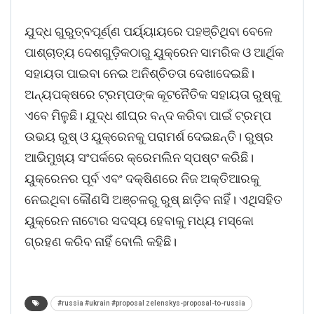
ଯୁଦ୍ଧ ଗୁରୁତ୍ବପୂର୍ଣ୍ଣ ପର୍ୟ୍ୟାୟରେ ପହଞ୍ଚିଥିବା ବେଳେ
ପାଶ୍ଚାତ୍ୟ ଦେଶଗୁଡ଼ିକଠାରୁ ୟୁକ୍ରେନ ସାମରିକ ଓ ଆର୍ଥିକ
ସହାୟତା ପାଇବା ନେଇ ଅନିଶ୍ଚିତତା ଦେଖାଦେଇଛି।
ଅନ୍ୟପକ୍ଷରେ ଟ୍ରମ୍ପଙ୍କ କୂଟନୈତିକ ସହାୟତା ରୁଷ୍‌କୁ
ଏବେ ମିଳୁଛି। ଯୁଦ୍ଧ ଶୀଘ୍ର ବନ୍ଦ କରିବା ପାଇଁ ଟ୍ରମ୍ପ
ଉଭୟ ରୁଷ୍‌ ଓ ୟୁକ୍ରେନକୁ ପରାମର୍ଶ ଦେଇଛନ୍ତି। ରୁଷ୍‌ର
ଆଭିମୁଖ୍ୟ ସଂପର୍କରେ କ୍ରେମଲିନ ସ୍ପଷ୍ଟ କରିଛି।
ୟୁକ୍ରେନର ପୂର୍ବ ଏବଂ ଦକ୍ଷିଣରେ ନିଜ ଅକ୍ତିଆରକୁ
ନେଇଥିବା କୌଣସି ଅଞ୍ଚଳରୁ ରୁଷ୍‌ ଛାଡ଼ିବ ନାହିଁ। ଏଥିସହିତ
ୟୁକ୍ରେନ ନାଟୋର ସଦସ୍ୟ ହେବାକୁ ମଧ୍ୟ ମସ୍କୋ
ଗ୍ରହଣ କରିବ ନାହିଁ ବୋଲି କହିଛି।
#russia #ukrain #proposal zelenskys-proposal-to-russia