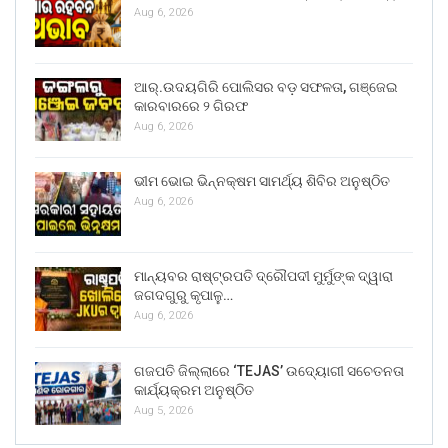
Aug 6, 2026
ଆର୍.ଉଦୟଗିରି ପୋଲିସର ବଡ଼ ସଫଳତା, ଗଞ୍ଜେଇ
କାରବାରରେ ୨ ଗିରଫ
Aug 6, 2026
ଭୀମ ଭୋଇ ଭିନ୍ନକ୍ଷମ ସାମର୍ଥ୍ୟ ଶିବିର ଅନୁଷ୍ଠିତ
Aug 6, 2026
ମାନ୍ୟବର ରାଷ୍ଟ୍ରପତି ଦ୍ରୌପଦୀ ମୁର୍ମୁଙ୍କ ଦ୍ୱାରା
ଜଗଦଗୁରୁ କୃପାଳୁ…
Aug 6, 2026
ଗଜପତି ଜିଲ୍ଲାରେ ‘TEJAS’ ଉଦ୍ୟୋଗୀ ସଚେତନତା
କାର୍ଯ୍ୟକ୍ରମ ଅନୁଷ୍ଠିତ
Aug 5, 2026