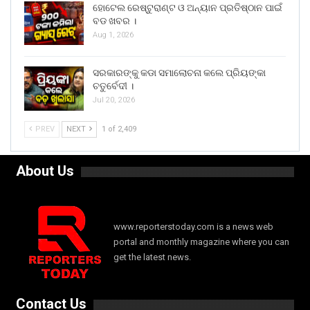
ହୋଟେଲ ରେଷ୍ଟୁରାଣ୍ଟ ଓ ଅନ୍ୟାନ ପ୍ରତିଷ୍ଠାନ ପାଇଁ
ବଡ ଖବର ।
Aug 1, 2026
ସରକାରଙ୍କୁ କଡା ସମାଲୋଚନା କଲେ ପ୍ରିୟଙ୍କା
ଚତୁର୍ବେଦୀ ।
Jul 20, 2026
PREV
NEXT
1 of 2,409
About Us
www.reporterstoday.com is a news web
portal and monthly magazine where you can
get the latest news.
Contact Us