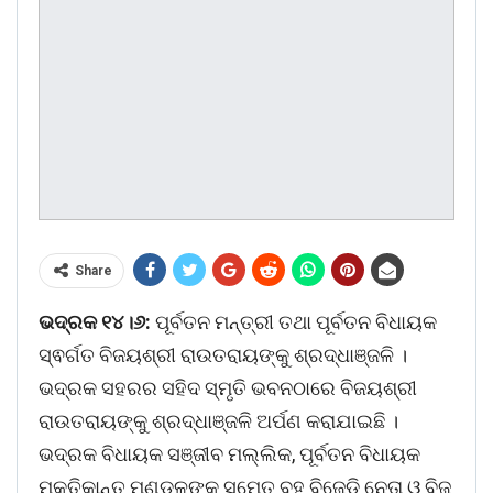
Share
ଭଦ୍ରକ ୧୪।୬:
ପୂର୍ବତନ ମନ୍ତ୍ରୀ ତଥା ପୂର୍ବତନ ବିଧାୟକ
ସ୍ଵର୍ଗତ ବିଜୟଶ୍ରୀ ରାଉତରାୟଙ୍କୁ ଶ୍ରଦ୍ଧାଞ୍ଜଳି ।
ଭଦ୍ରକ ସହରର ସହିଦ ସ୍ମୃତି ଭବନଠାରେ ବିଜୟଶ୍ରୀ
ରାଉତରାୟଙ୍କୁ ଶ୍ରଦ୍ଧାଞ୍ଜଳି ଅର୍ପଣ କରାଯାଇଛି ।
ଭଦ୍ରକ ବିଧାୟକ ସଞ୍ଜୀବ ମଲ୍ଲିକ, ପୂର୍ବତନ ବିଧାୟକ
ମୁକ୍ତିକାନ୍ତ ମଣ୍ଡଳଙ୍କ ସମେତ ବହୁ ବିଜେଡ଼ି ନେତା ଓ ବିଜୁ