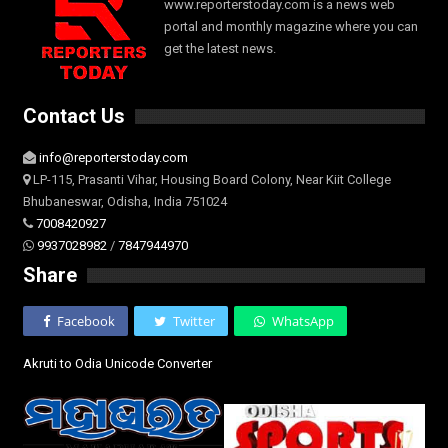
www.reporterstoday.com is a news web
portal and monthly magazine where you can
get the latest news.
Contact Us
info@reporterstoday.com
LP-115, Prasanti Vihar, Housing Board Colony, Near Kiit College
Bhubaneswar, Odisha, India 751024
7008420927
9937028982
/
7847944970
Share
Facebook
Twitter
WhatsApp
Akruti to Odia Unicode Converter