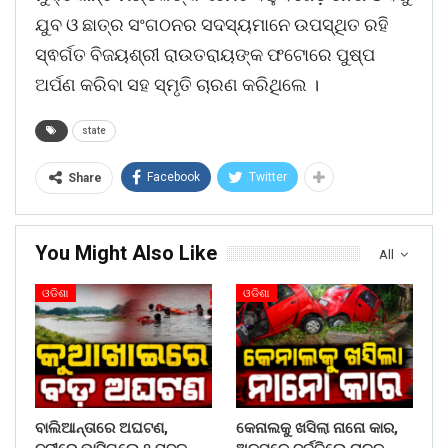
ଯୁବ ଓ ଛାତ୍ର ସଂଗଠନର ସଦସ୍ୟମାନେ ଉପସ୍ଥିତ ରହି
ସ୍ଵର୍ଗତ ବିଜୟଶ୍ରୀ ରାଉତରାୟଙ୍କ ଫଟୋରେ ପୁଷ୍ପ
ଅର୍ପଣ କରିବା ସହ ସ୍ମୃତି ଚାରଣ କରିଥିଲେ ।
state
Facebook
Twitter
Share
You Might Also Like
All
ଓଡିଶା
ଓଡିଶା
ବାଲିଆନ୍ତାରେ ଅଘଟଣ,
କେନାଲକୁ ଖସିଲା ନାନୋ କାର,