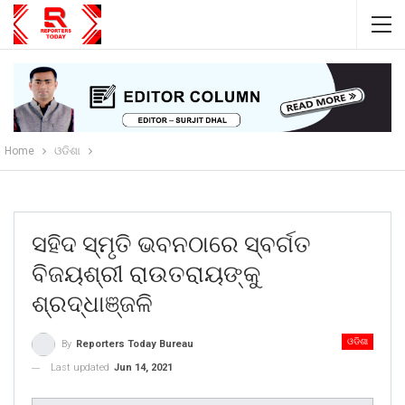
Home
ଓଡିଶା
ସହିଦ ସ୍ମୃତି ଭବନଠାରେ ସ୍ବର୍ଗତ
ବିଜୟଶ୍ରୀ ରାଉତରାୟଙ୍କୁ
ଶ୍ରଦ୍ଧାଞ୍ଜଳି
ଓଡିଶା
By
Reporters Today Bureau
Last updated
Jun 14, 2021