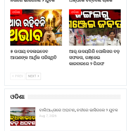
ନଦୀରେ ଭାସିଗଲେ ୨ ଯୁବକ
ଅଳ୍ପକେ ବର୍ତ୍ତିଲେ ଚାଳକ
ଓଡିଶା
ଓଡିଶା
୫ ଉପାୟ ବଦଳାଇଦେବ
ଆର୍.ଉଦୟଗିରି ପୋଲିସର ବଡ଼
ଆପଣଙ୍କ ଆର୍ଥିକ ପରିସ୍ଥିତି
ସଫଳତା, ଗଞ୍ଜେଇ
କାରବାରରେ ୨ ଗିରଫ
PREV
NEXT
ଓଡିଶା
ବାଲିଆନ୍ତାରେ ଅଘଟଣ, ନଦୀରେ ଭାସିଗଲେ ୨ ଯୁବକ
Aug 7, 2026