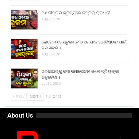
୨.୯ ତୀବ୍ରତା ଭୂକମ୍ପରେ କମ୍ପିଲା ରାଜଧାନୀ
Aug 2, 2026
ହୋଟେଲ ରେଷ୍ଟୁରାଣ୍ଟ ଓ ଅନ୍ୟାନ ପ୍ରତିଷ୍ଠାନ ପାଇଁ
ବଡ ଖବର ।
Aug 1, 2026
ସରକାରଙ୍କୁ କଡା ସମାଲୋଚନା କଲେ ପ୍ରିୟଙ୍କା
ଚତୁର୍ବେଦୀ ।
Jul 20, 2026
PREV
NEXT
1 of 2,409
About Us