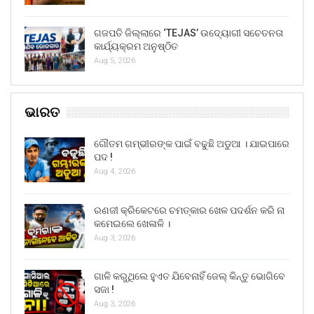
ଗଜପତି ଜିଲ୍ଲାରେ ‘TEJAS’ ଉଦ୍ୟୋଗୀ ସଚେତନତା
କାର୍ଯ୍ୟକ୍ରମ ଅନୁଷ୍ଠିତ
Aug 5, 2026
ଭାରତ
ଗୌତମ ଗମ୍ଭୀରଙ୍କ ପାଇଁ ବଢୁଛି ଅଡୁଆ । ଯାଇପାରେ
ପଦ !
Aug 4, 2026
ରଣଜୀ କ୍ରିକେଟରେ ଚମତ୍କାର ଖେଳ ପଦର୍ଶନ କରି ନା
କମେଇଲେ ଖେଳାଳି ।
Aug 3, 2026
ଗାଳି କରୁଥିଲେ ହୁଏତ ଯିବେନାହିଁ ଜେଲ୍ କିନ୍ତୁ ଭୋଗିବେ
ସଜା !
Aug 3, 2026