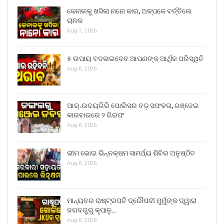
କେନାଲକୁ ଖସିଲା ନାନୋ କାର, ଅଳ୍ପକେ ବର୍ତ୍ତିଲେ
ଚାଳକ
Aug 7, 2026
୫ ଉପାୟ ବଦଳାଇଦେବ ଆପଣଙ୍କ ଆର୍ଥିକ ପରିସ୍ଥିତି
Aug 6, 2026
ଆର୍.ଉଦୟଗିରି ପୋଲିସର ବଡ଼ ସଫଳତା, ଗଞ୍ଜେଇ
କାରବାରରେ ୨ ଗିରଫ
Aug 6, 2026
ଭୀମ ଭୋଇ ଭିନ୍ନକ୍ଷମ ସାମର୍ଥ୍ୟ ଶିବିର ଅନୁଷ୍ଠିତ
Aug 6, 2026
ମାନ୍ୟବର ରାଷ୍ଟ୍ରପତି ଦ୍ରୌପଦୀ ମୁର୍ମୁଙ୍କ ଦ୍ୱାରା
ଜଗଦଗୁରୁ କୃପାଳୁ…
Aug 6, 2026