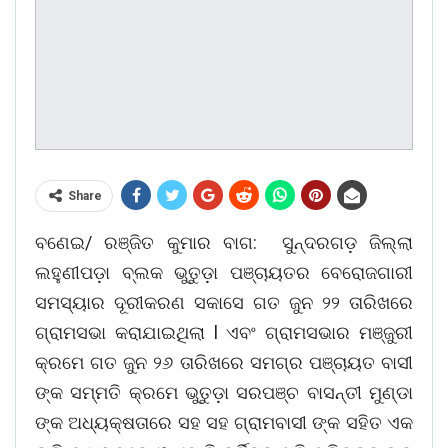
Share
ବଣେଇ/ ରଞ୍ଜିତ କୁମାର ବାଗ: ସୁନ୍ଦରଗଡ଼ ଜିଲ୍ଲା
ଲହୁଣୀପଡ଼ା ବ୍ଲକ ଭୁତୁଡ଼ା ପଞ୍ଚାୟତର ବେରୋଜଗାରୀ
ସମସ୍ୟାର ଦୂରୀକରଣ ସକାସେ ଗତ ଜୁନ ୨୨ ତାରିଖରେ
ଗ୍ରାମସଭା କରାଯାଇଥିଲା l ଏବଂ ଗ୍ରାମସଭାର ମଞ୍ଜୁରୀ
କ୍ରମେ ଗତ ଜୁନ ୨୬ ତାରିଖରେ ସମଗ୍ର ପଞ୍ଚାୟତ ବାସୀ
ଙ୍କ ସମ୍ମତି କ୍ରମେ ଭୁତୁଡ଼ା ସରପଞ୍ଚ ବାସନ୍ତୀ ମୁଣ୍ଡା
ଙ୍କ ଅଧ୍ୟକ୍ଷତାରେ ସହ ସହ ଗ୍ରାମବାସୀ ଙ୍କ ସହିତ ଏକ