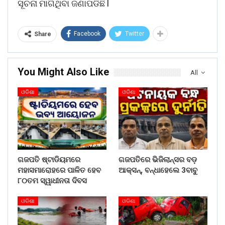
ସୂଚନା ମାଗିଥିବା ଜଣାପଡିଛି l
Facebook
Twitter
Share
You Might Also Like
All
ଓଡିଶା
ଓଡିଶା
ଗଜପତି ଷ୍ଟାଡିୟମରେ
ଗଜପତିରେ ଭିଜିଲାନ୍ସର ବଡ଼
ମହାସମାରୋହରେ ପାଳିତ ହେବ
ଆକ୍ସନ୍, ବନ୍ଧାହେଲେ 3ବାବୁ
୮୦ତମ ସ୍ୱାଧୀନତା ଦିବସ
ଓଡିଶା
ଓଡିଶା