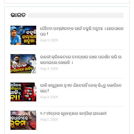
ଭାରତ
ଗୌତମ ଗମ୍ଭୀରଙ୍କ ପାଇଁ ବଢୁଛି ଅଡୁଆ । ଯାଇପାରେ
ପଦ !
Aug 4, 2026
ରଣଜୀ କ୍ରିକେଟରେ ଚମତ୍କାର ଖେଳ ପଦର୍ଶନ କରି ନା
କମେଇଲେ ଖେଳାଳି ।
Aug 3, 2026
ଗାଳି କରୁଥିଲେ ହୁଏତ ଯିବେନାହିଁ ଜେଲ୍ କିନ୍ତୁ ଭୋଗିବେ
ସଜା !
Aug 3, 2026
୨.୯ ତୀବ୍ରତା ଭୂକମ୍ପରେ କମ୍ପିଲା ରାଜଧାନୀ
Aug 2, 2026