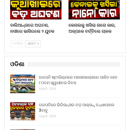
ବାଲିଆନ୍ତାରେ ଅଘଟଣ,
କେନାଲକୁ ଖସିଲା ନାନୋ କାର,
ନଦୀରେ ଭାସିଗଲେ ୨ ଯୁବକ
ଅଳ୍ପକେ ବର୍ତ୍ତିଲେ ଚାଳକ
PREV
NEXT
ଓଡିଶା
ଗଜପତି ଷ୍ଟାଡିୟମରେ ମହାସମାରୋହରେ ପାଳିତ ହେବ
୮୦ତମ ସ୍ୱାଧୀନତା ଦିବସ
Aug 8, 2026
ଗଜପତିରେ ଭିଜିଲାନ୍ସର ବଡ଼ ଆକ୍ସନ୍, ବନ୍ଧାହେଲେ
3ବାବୁ
Aug 8, 2026