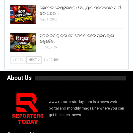
ହୋଟେଲ ରେଷ୍ଟୁରାଣ୍ଟ ଓ ଅନ୍ୟାନ ପ୍ରତିଷ୍ଠାନ ପାଇଁ
ବଡ ଖବର ।
Aug 1, 2026
ସରକାରଙ୍କୁ କଡା ସମାଲୋଚନା କଲେ ପ୍ରିୟଙ୍କା
ଚତୁର୍ବେଦୀ ।
Jul 20, 2026
PREV
NEXT
1 of 2,409
About Us
www.reporterstoday.com is a news web
portal and monthly magazine where you can
get the latest news.