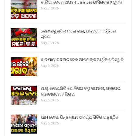
ବାଲିଆନ୍ତାରେ ଅଘଟଣ, ନଦୀରେ ଭାସିଗଲେ ୨ ଯୁବକ
Aug 7, 2026
କେନାଲକୁ ଖସିଲା ନାନୋ କାର, ଅଳ୍ପକେ ବର୍ତ୍ତିଲେ
ଚାଳକ
Aug 7, 2026
୫ ଉପାୟ ବଦଳାଇଦେବ ଆପଣଙ୍କ ଆର୍ଥିକ ପରିସ୍ଥିତି
Aug 6, 2026
ଆର୍.ଉଦୟଗିରି ପୋଲିସର ବଡ଼ ସଫଳତା, ଗଞ୍ଜେଇ
କାରବାରରେ ୨ ଗିରଫ
Aug 6, 2026
ଭୀମ ଭୋଇ ଭିନ୍ନକ୍ଷମ ସାମର୍ଥ୍ୟ ଶିବିର ଅନୁଷ୍ଠିତ
Aug 6, 2026