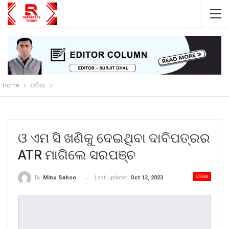
Home
ଓଡିଶା
ଓ ଏମ ସି ଖଣିକୁ ଦେଇଥିବା ଦାବିପତ୍ରର
ATR ମାଗିଲେ ସରପଞ୍ଚ
ଓଡିଶା
Last updated
Oct 13, 2023
By
Minu Sahoo