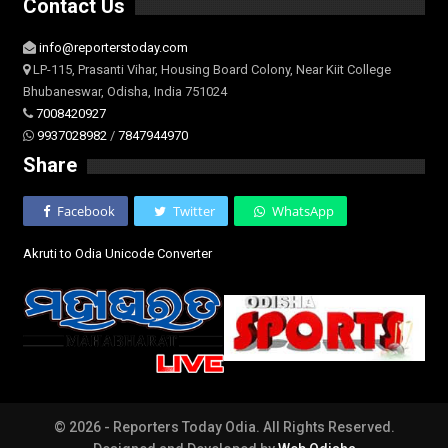
Contact Us
info@reporterstoday.com
LP-115, Prasanti Vihar, Housing Board Colony, Near Kiit College
Bhubaneswar, Odisha, India 751024
7008420927
9937028982
/
7847944970
Share
Facebook
Twitter
WhatsApp
Akruti to Odia Unicode Converter
© 2026 - Reporters Today Odia. All Rights Reserved.