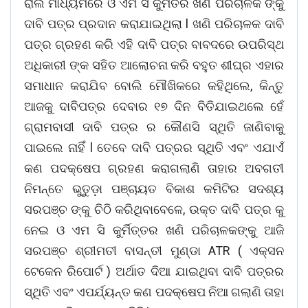
ରାଲି ମାଧ୍ୟମରେ ଓ ଏମ ସି କୁର୍ମିତର ଖଣି ପରିଚାଳକ ଙ୍କୁ
ଦାବି ପତ୍ର ପ୍ରଦାନ କରାଯାଇଥିଲା l ଖଣି ପରିଚାଳକ ଦାବି
ପତ୍ର ଗ୍ରହଣ କରି ଏହି ଦାବି ପତ୍ର ବାବଦରେ ଉପରିସ୍ଥ
ଅଧିକାରୀ ଙ୍କ ସହିତ ଆଲୋଚନା କରି ବହୁତ ଶୀଘ୍ର ଏହାର
ସମାଧାନ କରାଯିବ ବୋଲି ମୌଖିକରେ କହିଥିଲେ, କିନ୍ତୁ
ଆଜକୁ ଦାବିପତ୍ର ଦେବାର ୧୭ ଦିନ ବିତିଯାଇଥଲେ ହେଁ
ଗ୍ରାମବାସୀ ଦାବି ପତ୍ର ର କୌଣସି ସ୍ଥିତି ଜାଣିବାକୁ
ପାଇଲେ ନାହିଁ l ତେବେ ଦାବି ପତ୍ରର ସ୍ଥିତି ଏବଂ ଏଯାଏଁ
କଣ ପଦକ୍ଷେପ ଗ୍ରହଣ କରାଗଲାଣି ତାହାର ଅବଗତୀ
ନିମନ୍ତେ ଭୁତୁଡ଼ା ପଞ୍ଚାୟତ ବିକାଶ କମିଟିର ସଦଶ୍ୟ
ସରପଞ୍ଚ ଙ୍କୁ ଚିଠି କରିଥିବାବେଳେ, ଉକ୍ତ ଦାବି ପତ୍ର କୁ
ନେଇ ଓ ଏମ ସି କୁର୍ମିତ୍ତର ଖଣି ପରିଚାଳକଙ୍କୁ ଆଜି
ସରପଞ୍ଚ ଶ୍ରୀମତୀ ବାସନ୍ତୀ ମୁଣ୍ଡା ATR ( ଏକ୍ସନ
ଟେକେନ ରିପୋର୍ଟ ) ଅର୍ଥାତ ଦିଆ ଯାଇଥିବା ଦାବି ପତ୍ରର
ସ୍ଥିତି ଏବଂ ଏପର୍ଯ୍ୟନ୍ତ କଣ ପଦକ୍ଷେପ ନିଆ ଗଲାଣି ତାହା