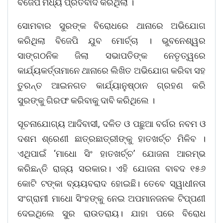
ବିଜେପି ମଧ୍ୟ ପ୍ରତିବାଦ କରିଥିଲା ।
ସୋମବାର ସୁରଙ୍କ ବିରୋଧରେ ଥାନାରେ ଅଭିଯୋଗ
କରିଥିଲା ବିଜେପି ଯୁବ ମୋର୍ଚ୍ଚା । ଭୁବନେଶ୍ୱର
ସାଙ୍ଗଠନିକ ଜିଲା ସଭାପତିଙ୍କ ନେତୃତ୍ୱରେ
କାର୍ଯ୍ୟକର୍ତ୍ତାମାନେ ଥାନାରେ ଲିଖିତ ଅଭିଯୋଗ କରିବା ସହ
ତୁରନ୍ତ ଆଇନଗତ କାର୍ଯ୍ୟାନୁଷ୍ଠାନ ଗ୍ରହଣ କରି
ସୁରଙ୍କୁ ଗିରଫ କରିବାକୁ ଦାବି କରିଥିଲେ ।
ସୂଚନାଯୋଗ୍ୟ ଆଦିବାସୀ, ଦଳିତ ଓ ପଛୁଆ ବର୍ଗର ନବମ ଓ
ଦଶମ ଶ୍ରେଣୀ ଛାତ୍ରଛାତ୍ରୀଙ୍କୁ ହାତଖର୍ଚ୍ଚ ମିଳିବ ।
ଏଥିପାଇଁ ‘ମାଧୋ ସିଂ ହାତଖର୍ଚ୍ଚ’ ଯୋଜନା ଆରମ୍ଭ
କରିଛନ୍ତି ରାଜ୍ୟ ସରକାର। ଏହି ଯୋଜନା ବାବଦ ୧୫୬
କୋଟି ଟଙ୍କା ବ୍ୟୟବରାଦ ହୋଇଛି। ତେବେ ସ୍ୱାଧୀନତା
ସଂଗ୍ରାମୀ ମାଧୋ ସିଂହଙ୍କୁ ନେଇ ଅପମାନଜନକ ଟିପ୍ପଣୀ
ଦେଇଥିଲେ ସୁର ରାଉତରାୟ। ଯାହା ପରେ ବିରୋଧ