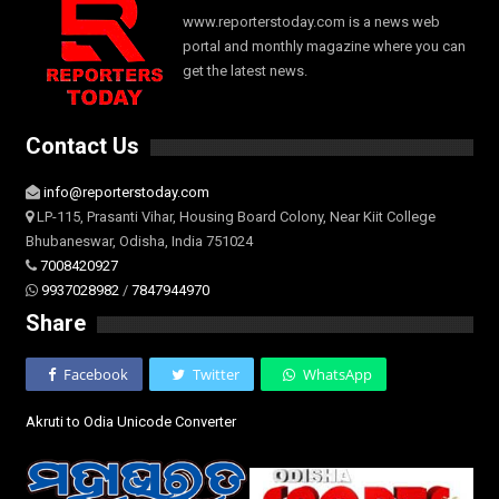
www.reporterstoday.com is a news web
portal and monthly magazine where you can
get the latest news.
Contact Us
info@reporterstoday.com
LP-115, Prasanti Vihar, Housing Board Colony, Near Kiit College
Bhubaneswar, Odisha, India 751024
7008420927
9937028982
/
7847944970
Share
Facebook
Twitter
WhatsApp
Akruti to Odia Unicode Converter