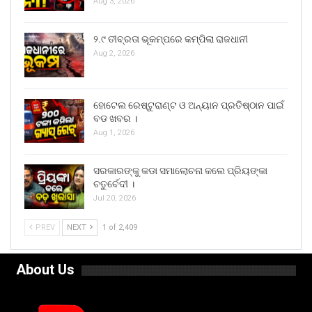
Aug 3, 2026
୨.୯ ତୀବ୍ରତା ଭୂକମ୍ପରେ କମ୍ପିଲା ରାଜଧାନୀ
Aug 2, 2026
ହୋଟେଲ ରେଷ୍ଟୁରାଣ୍ଟ ଓ ଅନ୍ୟାନ ପ୍ରତିଷ୍ଠାନ ପାଇଁ
ବଡ ଖବର ।
Aug 1, 2026
ସରକାରଙ୍କୁ କଡା ସମାଲୋଚନା କଲେ ପ୍ରିୟଙ୍କା
ଚତୁର୍ବେଦୀ ।
Jul 20, 2026
PREV
NEXT
1 of 2,409
About Us