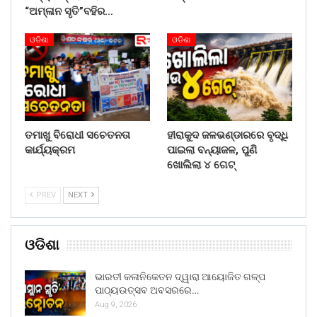
“ଅମ୍ଳାନ ସୃତି”ବହିର…
ଓଡିଶା
ଓଡିଶା
ତମାଖୁ ବିରୋଧୀ ସଚେତନତା
ହୀରାକୁଦ ଜଳଭଣ୍ଡାରରେ ବୃଦ୍ଧି
କାର୍ଯ୍ୟକ୍ରମ
ପାଇଲା ବନ୍ୟାଜଳ, ପୁଣି
ଖୋଲିଲା ୪ ଗେଟ୍
PREV
NEXT
ଓଡିଶା
ଭାରତୀ କଳାନିକେତନ ଦ୍ୱାରା ଆୟୋଜିତ ଗଳ୍ପ
ପାଠ୍ୟଉତ୍ସବ ଅବସରରେ…
Aug 9, 2026