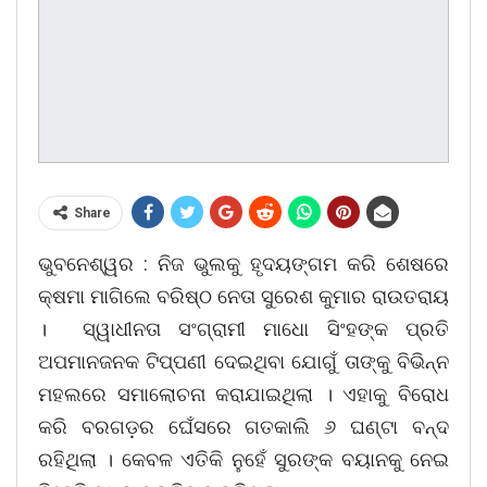
Share
ଭୁବନେଶ୍ୱର : ନିଜ ଭୁଲକୁ ହୃଦୟଙ୍ଗମ କରି ଶେଷରେ
କ୍ଷମା ମାଗିଲେ ବରିଷ୍ଠ ନେତା ସୁରେଶ କୁମାର ରାଉତରାୟ
। ସ୍ୱାଧୀନତା ସଂଗ୍ରାମୀ ମାଧୋ ସିଂହଙ୍କ ପ୍ରତି
ଅପମାନଜନକ ଟିପ୍ପଣୀ ଦେଇଥିବା ଯୋଗୁଁ ତାଙ୍କୁ ବିଭିନ୍ନ
ମହଲରେ ସମାଲୋଚନା କରାଯାଇଥିଲା । ଏହାକୁ ବିରୋଧ
କରି ବରଗଡ଼ର ଘେଁସରେ ଗତକାଲି ୬ ଘଣ୍ଟା ବନ୍ଦ
ରହିଥିଲା । କେବଳ ଏତିକି ନୁହେଁ ସୁରଙ୍କ ବୟାନକୁ ନେଇ