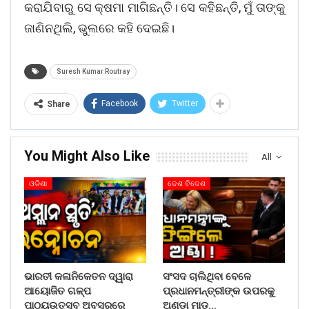
କରାଯିବାରୁ ସେ କ୍ଷମା ମାଗିଛନ୍ତି। ସେ କହିଛନ୍ତି, ମୁଁ ତାଙ୍କୁ
ଜାଣିନଥିଲି, ଭୁଲରେ କହି ଦେଇଛି।
Suresh Kumar Routray
Facebook
Twitter
Share
You Might Also Like
All
ଓଡିଶା
ଦେଶ ବିଦେଶ
ଭାରତୀ କଳାନିକେତନ ଦ୍ୱାରା
ସଂସଦ ଚାଲିଥିବା ବେଳେ
ଆୟୋଜିତ ଗଳ୍ପ
ପ୍ରଧାନମନ୍ତ୍ରୀଙ୍କ ଉପରକୁ
ପାଠ୍ୟଉତ୍ସବ ଅବସରରେ
ଅଣ୍ଡା ମାଡ…