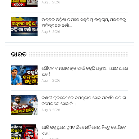
Aug 8, 2026
ଉତ୍ତର ଓଡ଼ିଶା ଉପରେ ସକ୍ରିୟ ଲଘୁଚାପ, ପ୍ରବଳରୁ
ଅତିପ୍ରବଳ ବର୍ଷା…
Aug 8, 2026
ଭାରତ
ଗୌତମ ଗମ୍ଭୀରଙ୍କ ପାଇଁ ବଢୁଛି ଅଡୁଆ । ଯାଇପାରେ
ପଦ !
Aug 4, 2026
ରଣଜୀ କ୍ରିକେଟରେ ଚମତ୍କାର ଖେଳ ପଦର୍ଶନ କରି ନା
କମେଇଲେ ଖେଳାଳି ।
Aug 3, 2026
ଗାଳି କରୁଥିଲେ ହୁଏତ ଯିବେନାହିଁ ଜେଲ୍ କିନ୍ତୁ ଭୋଗିବେ
ସଜା !