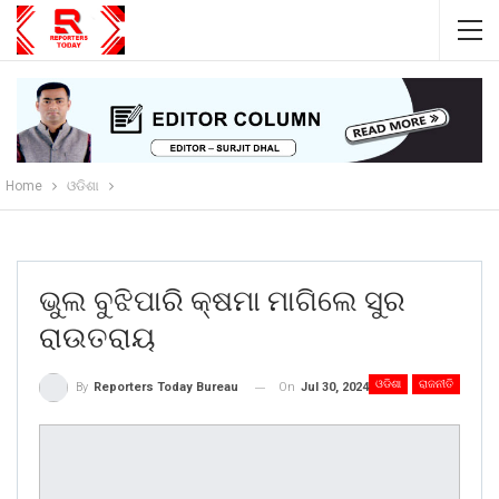
Home
ଓଡିଶା
ଭୁଲ ବୁଝିପାରି କ୍ଷମା ମାଗିଲେ ସୁର
ରାଉତରାୟ
ଓଡିଶା
ରାଜନୀତି
On
Jul 30, 2024
By
Reporters Today Bureau