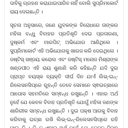
ଦାବିକୁ ଗ୍ରହଣ କରାଯାଇପାରିବ ନାହିଁ ବୋଲି ସୁପ୍ରିମକୋର୍ଟ
ରାୟ ଦେଇଛନ୍ତି ।
ସୂଚନା ଅନୁସାରେ, ଜଣେ ଯୁବକଙ୍କ ବିରୋଧରେ ତାଙ୍କର
ମହିଳା ବନ୍ଧୁ ବିବାହର ପ୍ରତିଶୃତି ଦେଇ ପ୍ରତାରଣା,
ଦୁଷ୍କର୍ମ ଏବଂ ମାରପିଟ୍ ଅଭିଯୋଗ ଆଣିଥିଲେ ।
ସୁପ୍ରିମକୋର୍ଟ ଏହି ଅଭିଯୋଗକୁ ଖାରଜ କରି ଦେଇଥିଲେ ।
ଜଷ୍ଟିସ୍ ସଞ୍ଜୟ କରୋଲ ଏବଂ ଜଷ୍ଟିସ୍ ମନୋଜ ମିଶ୍ରାଙ୍କ
ଖଣ୍ଡପୀଠ ଏହି ରାୟ ଶୁଣାଣି କରି କହିଛନ୍ତି ଯଦି ଦୁଇ
ପ୍ରାପ୍ତ ବୟସ୍କ ବ୍ୟକ୍ତି ଦୀର୍ଘ ଦିନ ଯାଏଁ ଲିଭ୍-ଇନ୍-
ରିଲେସନସିପ୍‌ରେ ରୁହନ୍ତି ତେବେ ସେମାନେ ସ୍ଵଇଚ୍ଛାରେ
ଆପୋସ ସହମତିରେ ସମ୍ଵନ୍ଧ ରଖୁଛନ୍ତି । ଏହାର ଅର୍ଥ
ନୁହେଁ ଯେ କେବଳ ବିବାହ ପ୍ରତିଶୃତି ଯୋଗୁଁ ମହିଳା ଜଣଙ୍କ
ଶାରିରୀକ ସମ୍ବନ୍ଧ ରଖୁଛନ୍ତି । ଦୁଇ ପକ୍ଷ ଆଗକୁ ବିବାହ
କରିବାକୁ ଇଚ୍ଛା ରଖି ଲିଭ୍-ଇନ୍-ରିଲେସନସିପ୍‌ରେ ରହି
ପାରନ୍ତି । କିନ୍ତୁ ଏହାର ଅର୍ଥ ନୁହେଁ ଯେ, କେବଳ ବିବାହ