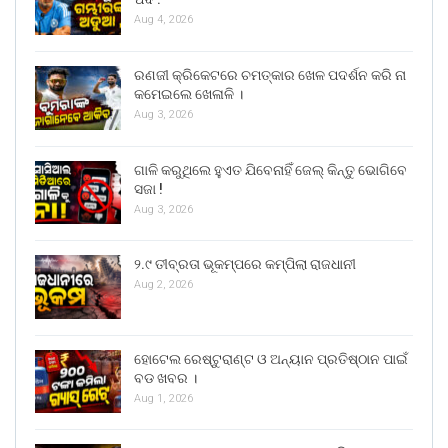
Aug 4, 2026
ରଣଜୀ କ୍ରିକେଟରେ ଚମତ୍କାର ଖେଳ ପଦର୍ଶନ କରି ନା
କମେଇଲେ ଖେଳାଳି ।
Aug 3, 2026
ଗାଳି କରୁଥିଲେ ହୁଏତ ଯିବେନାହିଁ ଜେଲ୍ କିନ୍ତୁ ଭୋଗିବେ
ସଜା !
Aug 3, 2026
୨.୯ ତୀବ୍ରତା ଭୂକମ୍ପରେ କମ୍ପିଲା ରାଜଧାନୀ
Aug 2, 2026
ହୋଟେଲ ରେଷ୍ଟୁରାଣ୍ଟ ଓ ଅନ୍ୟାନ ପ୍ରତିଷ୍ଠାନ ପାଇଁ
ବଡ ଖବର ।
Aug 1, 2026