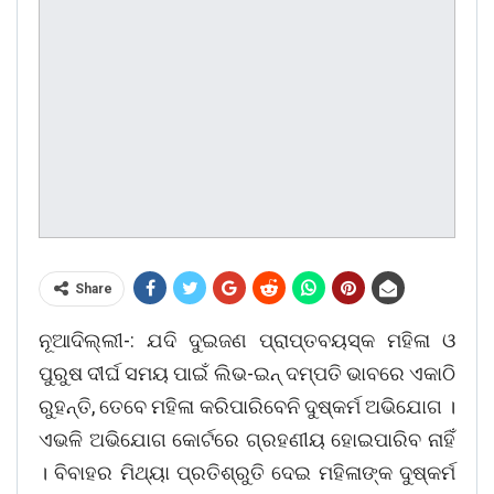
Share
ନୂଆଦିଲ୍ଲୀ-: ଯଦି ଦୁଇଜଣ ପ୍ରାପ୍ତବୟସ୍କ ମହିଳା ଓ
ପୁରୁଷ ଦୀର୍ଘ ସମୟ ପାଇଁ ଲିଭ-ଇନ୍ ଦମ୍ପତି ଭାବରେ ଏକାଠି
ରୁହନ୍ତି, ତେବେ ମହିଳା କରିପାରିବେନି ଦୁଷ୍କର୍ମ ଅଭିଯୋଗ ।
ଏଭଳି ଅଭିଯୋଗ କୋର୍ଟରେ ଗ୍ରହଣୀୟ ହୋଇପାରିବ ନାହିଁ
। ବିବାହର ମିଥ୍ୟା ପ୍ରତିଶ୍ରୁତି ଦେଇ ମହିଳାଙ୍କ ଦୁଷ୍କର୍ମ