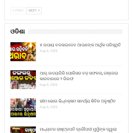
PREV
NEXT
ଓଡିଶା
୫ ଉପାୟ ବଦଳାଇଦେବ ଆପଣଙ୍କ ଆର୍ଥିକ ପରିସ୍ଥିତି
Aug 6, 2026
ଆର୍.ଉଦୟଗିରି ପୋଲିସର ବଡ଼ ସଫଳତା, ଗଞ୍ଜେଇ
କାରବାରରେ ୨ ଗିରଫ
Aug 6, 2026
ଭୀମ ଭୋଇ ଭିନ୍ନକ୍ଷମ ସାମର୍ଥ୍ୟ ଶିବିର ଅନୁଷ୍ଠିତ
Aug 6, 2026
ମାନ୍ୟବର ରାଷ୍ଟ୍ରପତି ଦ୍ରୌପଦୀ ମୁର୍ମୁଙ୍କ ଦ୍ୱାରା