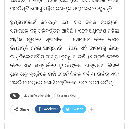
ପ୍ରତିଶୃତି ଯୋଗୁଁ ମହିଳା ଜଣଙ୍କ ସମ୍ପର୍କରେ ରହୁଛନ୍ତି ।
ସୁପ୍ରିମକୋର୍ଟ କହିଛନ୍ତି ଯେ, କିଛି ଦଶକ ମଧ୍ୟରେ
ସମାଜରେ ବହୁ ପରିବର୍ତ୍ତନ ଆସିଛି । ଏବେ ଅଧିକାଂଶ ମହିଳା
ଆର୍ଥିକ ରୂପରେ ସ୍ଵାଧୀନ । ସେମାନେ ନିଜେ ନିଜର
ନିଷ୍ପତ୍ତି ନେଇ ପାରୁଛନ୍ତି । ଆଉ ଏହି କାରଣରୁ ଲିଭ୍-
ଇନ୍-ରିଲେସନସିପ୍ ସଂଖ୍ୟା ବୃଦ୍ଧି ପାଉଛି । ସମ୍ପର୍କ କେତେ
ଦିନର ଏବଂ ସମ୍ପର୍କରେ ଦୁଇହିଁଙ୍କର ଆଚ୍ଚରଣ କିଭଳି
ଥିଲା ତାକୁ ଦୃଷ୍ଟିରେ ରଖି କୋର୍ଟ ବିଚାର କରିବା ଉଚିତ୍ ଏବଂ
ଏଭଳି ମାମଲାରେ କୋର୍ଟ ଦୃଷ୍ଟିକୋଣ ବଦଳାଇବା ଉଚିତ୍ ।
Live-In Relationship
Supreme Court
Facebook
Twitter
Share