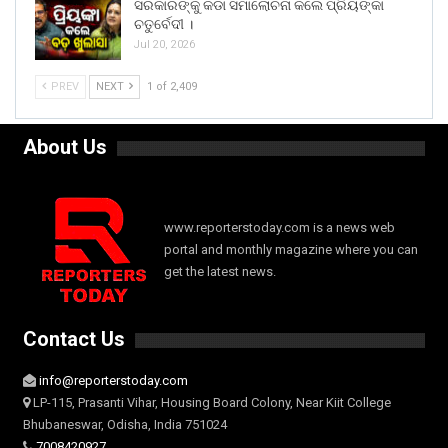
ସରକାରଙ୍କୁ କଡା ସମାଲୋଚନା କଲେ ପ୍ରିୟଙ୍କା
ଚତୁର୍ବେଦୀ ।
Jul 20, 2026
PREV
NEXT
1 of 2,409
About Us
www.reporterstoday.com is a news web
portal and monthly magazine where you can
get the latest news.
Contact Us
info@reporterstoday.com
LP-115, Prasanti Vihar, Housing Board Colony, Near Kiit College
Bhubaneswar, Odisha, India 751024
7008420927