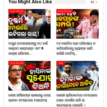
You Might Also Like
All
ଦେଶ ବିଦେଶ
ଦେଶ ବିଦେଶ
ତରୁଣ ତେଜପାଲଙ୍କୁ ୧୦ ବର୍ଷ
୧୬ କୋଟିର ଋଣ ପରିଷୋଧ ନ
ସଶ୍ରମ କାରାଦଣ୍ଡ ଏବଂ ₹୫
କରିପାରିବାରୁ ବ୍ୟାଙ୍କ ଜାରି
ଲକ୍ଷ ଜରିମାନା…
କରିଛି ନୋଟିସ୍…
ଦେଶ ବିଦେଶ
ଖେଳ
ଶେଖ ହାସିନାଙ୍କ ଭାଷଣକୁ ନେଇ
ରଣଜୀ କ୍ରିକେଟରେ ଚମତ୍କାର
ଭାରତ-ବାଂଲାଦେଶ ଟଣାଓଟରା
ଖେଳ ପଦର୍ଶନ କରି ନା
କମେଇଲେ ଖେଳାଳି ।