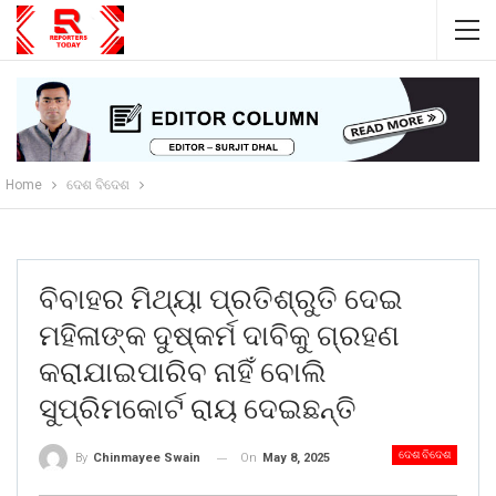
Home
ଦେଶ ବିଦେଶ
ବିବାହର ମିଥ୍ୟା ପ୍ରତିଶ୍ରୁତି ଦେଇ
ମହିଳାଙ୍କ ଦୁଷ୍କର୍ମ ଦାବିକୁ ଗ୍ରହଣ
କରାଯାଇପାରିବ ନାହିଁ ବୋଲି
ସୁପ୍ରିମକୋର୍ଟ ରାୟ ଦେଇଛନ୍ତି
ଦେଶ ବିଦେଶ
On
May 8, 2025
By
Chinmayee Swain