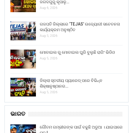
ଜଗଦଗୁରୁ କୃପାଳୁ…
Aug 6, 2026
ଗଜପତି ଜିଲ୍ଲାରେ ‘TEJAS’ ଉଦ୍ୟୋଗୀ ସଚେତନତା
କାର୍ଯ୍ୟକ୍ରମ ଅନୁଷ୍ଠିତ
Aug 5, 2026
ମୋବାଇଲ ରୁ ମୋବାଇଲ ଘୁରି ବୁଲୁଛି ରାଗିଂ ଭିଡିଓ
Aug 5, 2026
ଜିଲ୍ଲା ସ୍ତରୀୟ ପ୍ୟାରେଡ୍ ପରେ ବିଭିନ୍ନ
ଶିକ୍ଷାନୁଷ୍ଠାନର…
Aug 5, 2026
ଭାରତ
ଗୌତମ ଗମ୍ଭୀରଙ୍କ ପାଇଁ ବଢୁଛି ଅଡୁଆ । ଯାଇପାରେ
ପଦ !