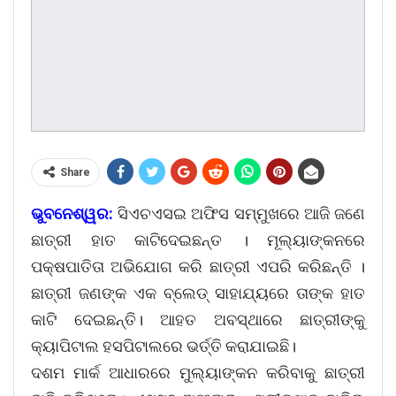
Share
ଭୁବନେଶ୍ୱର:
ସିଏଚଏସଇ ଅଫିସ ସମ୍ମୁଖରେ ଆଜି ଜଣେ
ଛାତ୍ରୀ ହାତ କାଟିଦେଇଛନ୍ତ । ମୂଲ୍ୟାଙ୍କନରେ
ପକ୍ଷପାତିତା ଅଭିଯୋଗ କରି ଛାତ୍ରୀ ଏପରି କରିଛନ୍ତି ।
ଛାତ୍ରୀ ଜଣଙ୍କ ଏକ ବ୍ଲେଡ୍ ସାହାଯ୍ୟରେ ତାଙ୍କ ହାତ
କାଟି ଦେଇଛନ୍ତି। ଆହତ ଅବସ୍ଥାରେ ଛାତ୍ରୀଙ୍କୁ
କ୍ୟାପିଟାଲ ହସପିଟାଲରେ ଭର୍ତ୍ତି କରାଯାଇଛି।
ଦଶମ ମାର୍କ ଆଧାରରେ ମୁଲ୍ୟାଙ୍କନ କରିବାକୁ ଛାତ୍ରୀ