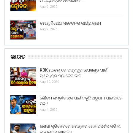
ପାଠ୍ୟଉତ୍ସବ ଅବସରରେ…
Aug 9, 2026
ତମାଖୁ ବିରୋଧୀ ସଚେତନତା କାର୍ଯ୍ୟକ୍ରମ
Aug 9, 2026
ଭାରତ
KBK ମଡେଲ୍ ରେ ପଦ୍ମପୁର ଉପଖଣ୍ଡ ପାଇଁ
ସ୍ୱତନ୍ତ୍ର ପ୍ୟାକେଜ ଦାବି
Aug 10, 2026
ଗୌତମ ଗମ୍ଭୀରଙ୍କ ପାଇଁ ବଢୁଛି ଅଡୁଆ । ଯାଇପାରେ
ପଦ !
Aug 4, 2026
ରଣଜୀ କ୍ରିକେଟରେ ଚମତ୍କାର ଖେଳ ପଦର୍ଶନ କରି ନା
କମେଇଲେ ଖେଳାଳି ।