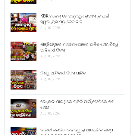
KBK ମଡେଲ୍ ରେ ପଦ୍ମପୁର ଉପଖଣ୍ଡ ପାଇଁ
ସ୍ୱତନ୍ତ୍ର ପ୍ୟାକେଜ ଦାବି
Aug 10, 2026
ଲାଞ୍ଜିଗଡ଼ରେ ମହାସମାରୋହରେ ପାଳିତ ହେଲା ବିଶ୍ୱ
ଆଦିବାସୀ ଦିବସ
Aug 10, 2026
ବିଶ୍ୱ ଆଦିବାସୀ ଦିବସ ପାଳିତ
Aug 10, 2026
ଚେନ୍ନାଇ ଯାଇଥିଲେ ଚାକିରି ପାଇଁ,ଫେରିଲେ ଶବ
ହୋଇ…
Aug 10, 2026
ଭାରତୀ କଳାନିକେତନ ଦ୍ୱାରା ଆୟୋଜିତ ଗଳ୍ପ