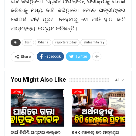
ଦାବି କରିଥିଲେ। ଏଥିସହ ଅଫଲାଇନ୍ ପରୀକ୍ଷାକୁ ବାତିଲ
କରିବାକୁ ମଧ୍ୟ ଦାବି କରିଥିଲେ। ତେବେ ଛାତ୍ରୀଙ୍କର
କୌଣସି ଦାବି ପୂରଣ ନହେବାରୁ ସେ ଆଜି ହାତ କାଟି
ଆତ୍ମହତ୍ୟା ଉଦ୍ୟମ କରିଛନ୍ତି।
bbsr
Odisha
reporterstoday
shilasmita ray
Facebook
Twitter
Share
You Might Also Like
All
ଓଡିଶା
ଓଡିଶା
ଦୀର୍ଘ ତିରିଶି ଘଣ୍ଟାର ଉଦ୍ଧାର
KBK ମଡେଲ୍ ରେ ପଦ୍ମପୁର