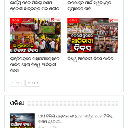
କାର୍ଯ୍ୟ ପରେ ମିଳିଲା ଦଶମ
ଉପଖଣ୍ଡ ପାଇଁ ସ୍ୱତନ୍ତ୍ର
ଶ୍ରେଣୀ ଛାତ୍ରଙ୍କ ମର ଶରୀର
ପ୍ୟାକେଜ ଦାବି
ଓଡିଶା
ଓଡିଶା
ଲାଞ୍ଜିଗଡ଼ରେ ମହାସମାରୋହରେ
ବିଶ୍ୱ ଆଦିବାସୀ ଦିବସ ପାଳିତ
ପାଳିତ ହେଲା ବିଶ୍ୱ ଆଦିବାସୀ
ଦିବସ
PREV
NEXT
ଓଡିଶା
ଦୀର୍ଘ ତିରିଶି ଘଣ୍ଟାର ଉଦ୍ଧାର କାର୍ଯ୍ୟ ପରେ ମିଳିଲା
ଦଶମ ଶ୍ରେଣୀ…
Aug 10, 2026