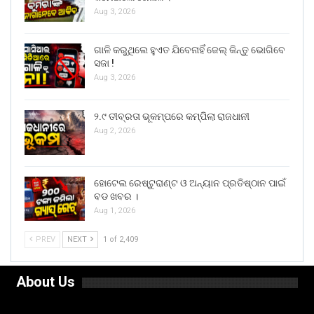
Aug 3, 2026
ଗାଳି କରୁଥିଲେ ହୁଏତ ଯିବେନାହିଁ ଜେଲ୍ କିନ୍ତୁ ଭୋଗିବେ
ସଜା !
Aug 3, 2026
୨.୯ ତୀବ୍ରତା ଭୂକମ୍ପରେ କମ୍ପିଲା ରାଜଧାନୀ
Aug 2, 2026
ହୋଟେଲ ରେଷ୍ଟୁରାଣ୍ଟ ଓ ଅନ୍ୟାନ ପ୍ରତିଷ୍ଠାନ ପାଇଁ
ବଡ ଖବର ।
Aug 1, 2026
PREV
NEXT
1 of 2,409
About Us