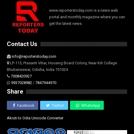
www.reporterstoday.com is a news web
portal and monthly magazine where you can
get the latest news.
Contact Us
info@reporterstoday.com
LP-115, Prasanti Vihar, Housing Board Colony, Near Kiit College
Bhubaneswar, Odisha, India 751024
7008420927
9937028982
/
7847944970
Share
Facebook
Twitter
WhatsApp
Akruti to Odia Unicode Converter