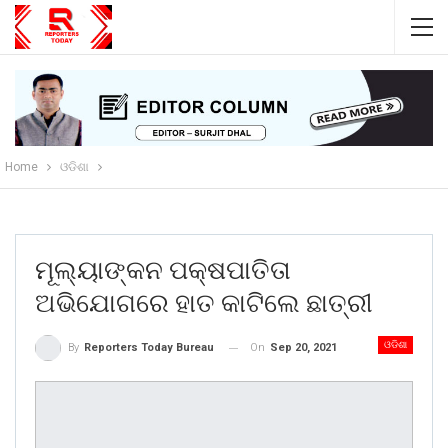
Home
ଓଡିଶା
ମୂଲ୍ୟାଙ୍କନ ପକ୍ଷପାତିତା
ଅଭିଯୋଗରେ ହାତ କାଟିଲେ ଛାତ୍ରୀ
ଓଡିଶା
On
Sep 20, 2021
By
Reporters Today Bureau