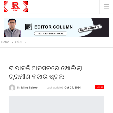
Home
ଓଡିଶା
ଦୀପାବଳି ଅବସରରେ ଖୋଲିଲା
ଗ୍ରାମୀଣ ବଜାର ଷ୍ଟଲ
ଓଡିଶା
Last updated
Oct 29, 2024
By
Minu Sahoo