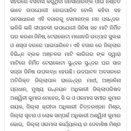
ସହରରେ ବସବାସ କରୁଥିବା ଜନସାଧାରଙ୍କ ପାଇଁ ନିଶ୍ଚିତ
ଭାବେ ଉପଯୋଗୀ ହୋଇପାରିବ ବୋଲି କହିବା ସହ
ଜନସାଧାରଣ ଏହି ବଜାରରୁ ସେମାନଙ୍କ ମନ ପସନ୍ଦର
ଭଳିକି ଭଳି ଦୀପାବଳୀ ଉପଯୋଗୀ ଜିନିଷ ସହ ମାଟି ନିର୍ମିତ
ଘର କରଣା ଜିନିଷ, ଟେରାକୋଟା ମନୋହରି ଉତ୍ପାଦ ସୁଲଭ
ଓ ଶସ୍ତା ଦରରେ ପାଇପାରିବେ। ଏହି ବଜାର ରେ ଜିଲ୍ଲାର
ବିଭିନ୍ନ ବ୍ଲକ ଅଞ୍ଚଳର ମାଟି କାରିଗର ଙ୍କ ଦ୍ୱାରା
ମାଟିରେ ନିର୍ମିତ ଟେରାକୋଟା ସୁନ୍ଦର ସୁନ୍ଦର ଘର ସାଜ
ସଜ୍ଜା ଜିନିଷ ଉପଲବ୍ଧ ହେଉଛି। ଉଦଘାଟନ ଅବସରରେ
ଅତିରିକ୍ତ ଜିଲ୍ଲାପାଳ ରାଜେନ୍ଦ୍ର ମାଝୀ, ଅଞ୍ଜଳିନା
ପ୍ରଧାନ, ମୁଖ୍ୟ ଉନ୍ନୟନ ଅଧିକାରୀ ଜିଲ୍ଲାପରିଷଦ
ଅଶ୍ୱିନୀ କୁମାର ମେହେର, ସି ଇ ଓ ଓରମାସ ସମୀର କୁମାର
ନାୟକ, ଜିଲ୍ଲା କ୍ରୀଡା ଅଧିକାରୀ ଚିତ୍ତରଞ୍ଜନ ମିଶ୍ର,
ଜିଲ୍ଲା ସୂଚନା ଓ ଲୋକ ସମ୍ପର୍କ ଅଧିକାରୀ ଅଶ୍ୱିନୀ କୁମାର
ଭୋଇ, ଜିଲ୍ଲା ଓରମାସ କାର୍ଯ୍ୟାଳୟ ର ଦେବାଶିଷ ମିଶ୍ର