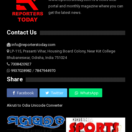
portal and monthly magazine where you can
get the latest news.
Contact Us
info@reporterstoday.com
LP-115, Prasanti Vihar, Housing Board Colony, Near Kiit College
Bhubaneswar, Odisha, India 751024
7008420927
9937028982
/
7847944970
Share
Facebook
Twitter
WhatsApp
Akruti to Odia Unicode Converter