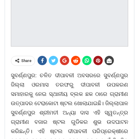
Share
ସୁବର୍ଣ୍ଣପୁର: ଚଳିତ ଦୀପାବଳୀ ଅବସରରେ ସୁବର୍ଣ୍ଣପୁର
ଜିଲ୍ଲା ଓରମାସ ତରଫରୁ ଦୀପାବଳୀ ଉପକରଣ
ସମାହାରକୁ ନେଇ ସ୍ଥାନୀୟ ବ୍ଲକ ଛକ ଠାରେ ଗ୍ରାମୀଣ
ଉତ୍ପାଦର ଟେରାକୋଟା ଷ୍ଟଲ ଖୋଲାଯାଇଛି। ଜିଲ୍ଲାପାଳ
ସୁବର୍ଣ୍ଣପୁର ଶ୍ରୀମତୀ ଅନ୍ୟା ଦାସ ଏହି ସ୍ୱତନ୍ତ୍ର
ଗ୍ରାମୀଣ ବଜାର ଷ୍ଟଲ ଗୁଡିକର ଶୁଭ ଉଦଘାଟନ
କରିଛନ୍ତି। ଏହି ଷ୍ଟଲ ଦୀପାବଳୀ ପରିପ୍ରେକ୍ଷୀରେ