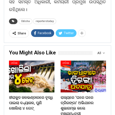
ସହ ସମସ୍ତ ଅଧିକାରୀ, କର୍ମଚାରୀ ପ୍ରମୁଖ ଉପସ୍ଥିତ
ରହିଥିଲେ।
Odisha
reporterstoday
Facebook
Twitter
Share
You Might Also Like
All
ଓଡିଶା
ଓଡିଶା
ହୀରାକୁଦ ଜଳଭଣ୍ଡାରରେ ବୃଦ୍ଧି
ରାଜ୍ୟରେ ‘ଘରେ ଘରେ
ପାଇଲା ବନ୍ୟାଜଳ, ପୁଣି
ତ୍ରିରଙ୍ଗା’ ଅଭିଯାନର
ଖୋଲିଲା ୪ ଗେଟ୍
ଶୁଭାରମ୍ଭ କଲେ
ମୁଖ୍ୟମନ୍ତ୍ରୀ