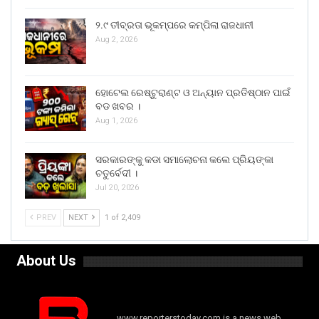
୨.୯ ତୀବ୍ରତା ଭୂକମ୍ପରେ କମ୍ପିଲା ରାଜଧାନୀ
Aug 2, 2026
ହୋଟେଲ ରେଷ୍ଟୁରାଣ୍ଟ ଓ ଅନ୍ୟାନ ପ୍ରତିଷ୍ଠାନ ପାଇଁ
ବଡ ଖବର ।
Aug 1, 2026
ସରକାରଙ୍କୁ କଡା ସମାଲୋଚନା କଲେ ପ୍ରିୟଙ୍କା
ଚତୁର୍ବେଦୀ ।
Jul 20, 2026
PREV
NEXT
1 of 2,409
About Us
www.reporterstoday.com is a news web