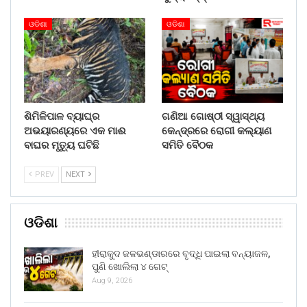
ଓଡିଶା
ଓଡିଶା
ଶିମିଳିପାଳ ବ୍ୟାଘ୍ର
ଗଣିଆ ଗୋଷ୍ଠୀ ସ୍ୱାସ୍ଥ୍ୟ
ଅଭୟାରଣ୍ୟରେ ଏକ ମାଈ
କେନ୍ଦ୍ରରେ ରୋଗୀ କଲ୍ୟାଣ
ବାଘର ମୃତ୍ୟୁ ଘଟିଛି
ସମିତି ବୈଠକ
PREV
NEXT
ଓଡିଶା
ହୀରାକୁଦ ଜଳଭଣ୍ଡାରରେ ବୃଦ୍ଧି ପାଇଲା ବନ୍ୟାଜଳ,
ପୁଣି ଖୋଲିଲା ୪ ଗେଟ୍
Aug 9, 2026