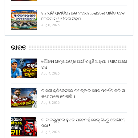
ଗଜପତି ଷ୍ଟାଡିୟମରେ ମହାସମାରୋହରେ ପାଳିତ ହେବ
୮୦ତମ ସ୍ୱାଧୀନତା ଦିବସ
Aug 8, 2026
ଭାରତ
ଗୌତମ ଗମ୍ଭୀରଙ୍କ ପାଇଁ ବଢୁଛି ଅଡୁଆ । ଯାଇପାରେ
ପଦ !
Aug 4, 2026
ରଣଜୀ କ୍ରିକେଟରେ ଚମତ୍କାର ଖେଳ ପଦର୍ଶନ କରି ନା
କମେଇଲେ ଖେଳାଳି ।
Aug 3, 2026
ଗାଳି କରୁଥିଲେ ହୁଏତ ଯିବେନାହିଁ ଜେଲ୍ କିନ୍ତୁ ଭୋଗିବେ
ସଜା !
Aug 3, 2026