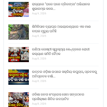
ରାଜ୍ୟରେ ‘ଘରେ ଘରେ ତ୍ରିରଙ୍ଗା’ ଅଭିଯାନର
ଶୁଭାରମ୍ଭ କଲେ…
Aug 9, 2026
ଶିମିଳିପାଳ ବ୍ୟାଘ୍ର ଅଭୟାରଣ୍ୟରେ ଏକ ମାଈ
ବାଘର ମୃତ୍ୟୁ ଘଟିଛି
Aug 8, 2026
ଗଣିଆ ଗୋଷ୍ଠୀ ସ୍ୱାସ୍ଥ୍ୟ କେନ୍ଦ୍ରରେ ରୋଗୀ
କଲ୍ୟାଣ ସମିତି ବୈଠକ
Aug 8, 2026
ଉତ୍ତର ଓଡ଼ିଶା ଉପରେ ସକ୍ରିୟ ଲଘୁଚାପ, ପ୍ରବଳରୁ
ଅତିପ୍ରବଳ ବର୍ଷା…
Aug 8, 2026
ଓଡିଶା ଜନତା କଂଗ୍ରେସ ସେବା ସଙ୍ଗଠନର
ପ୍ରଶିକ୍ଷଣ ଶିବିର ଉଦଘାଟିତ
Aug 8, 2026