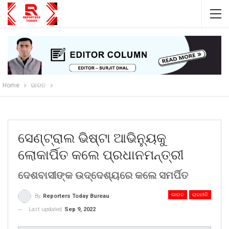
Home
ଭାରତ
ସେଣ୍ଟ୍ରାଲ ଭିଷ୍ଟା ଆଭିନ୍ୟୁକୁ
ଲୋକାର୍ପିତ କଲେ ପ୍ରଧାନମନ୍ତ୍ରୀ
ଦେଶବାସୀଙ୍କ ଉଦ୍ଦେଶ୍ୟରେ କଲେ ସମର୍ପିତ
ଭାରତ
ରାଜନୀତି
By
Reporters Today Bureau
Last updated
Sep 9, 2022