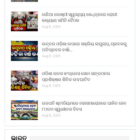
ଗଣିଆ ଗୋଷ୍ଠୀ ସ୍ୱାସ୍ଥ୍ୟ କେନ୍ଦ୍ରରେ ରୋଗୀ
କଲ୍ୟାଣ ସମିତି ବୈଠକ
Aug 8, 2026
ଉତ୍ତର ଓଡ଼ିଶା ଉପରେ ସକ୍ରିୟ ଲଘୁଚାପ, ପ୍ରବଳରୁ
ଅତିପ୍ରବଳ ବର୍ଷା…
Aug 8, 2026
ଓଡିଶା ଜନତା କଂଗ୍ରେସ ସେବା ସଙ୍ଗଠନର
ପ୍ରଶିକ୍ଷଣ ଶିବିର ଉଦଘାଟିତ
Aug 8, 2026
ଗଜପତି ଷ୍ଟାଡିୟମରେ ମହାସମାରୋହରେ ପାଳିତ ହେବ
୮୦ତମ ସ୍ୱାଧୀନତା ଦିବସ
Aug 8, 2026
ଭାରତ