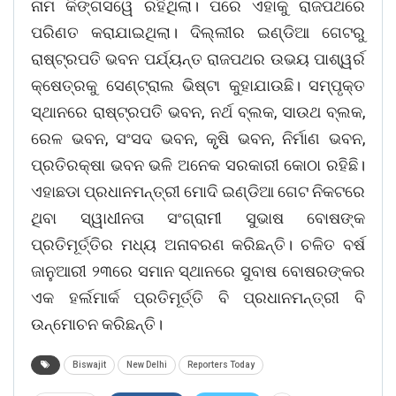
ନାମ କିଙ୍ଗସୱେ ରହିଥିଲା। ପରେ ଏହାକୁ ରାଜପଥରେ
ପରିଣତ କରାଯାଇଥିଲା। ଦିଲ୍ଲୀର ଇଣ୍ଡିଆ ଗେଟରୁ
ରାଷ୍ଟ୍ରପତି ଭବନ ପର୍ଯ୍ୟନ୍ତ ରାଜପଥର ଉଭୟ ପାଶ୍ୱର୍ର
କ୍ଷେତ୍ରକୁ ସେଣ୍ଟ୍ରାଲ ଭିଷ୍ଟା କୁହାଯାଉଛି। ସମ୍ପୃକ୍ତ
ସ୍ଥାନରେ ରାଷ୍ଟ୍ରପତି ଭବନ, ନର୍ଥ ବ୍ଲକ, ସାଉଥ ବ୍ଲକ,
ରେଳ ଭବନ, ସଂସଦ ଭବନ, କୃୃଷି ଭବନ, ନିର୍ମାଣ ଭବନ,
ପ୍ରତିରକ୍ଷା ଭବନ ଭଳି ଅନେକ ସରକାରୀ କୋଠା ରହିଛି।
ଏହାଛଡା ପ୍ରଧାନମନ୍ତ୍ରୀ ମୋଦି ଇଣ୍ଡିଆ ଗେଟ ନିକଟରେ
ଥିବା ସ୍ୱାଧୀନତା ସଂଗ୍ରାମୀ ସୁଭାଷ ବୋଷଙ୍କ
ପ୍ରତିମୂର୍ତ୍ତିର ମଧ୍ୟ ଅନାବରଣ କରିଛନ୍ତି। ଚଳିତ ବର୍ଷ
ଜାନୁଆରୀ ୨୩ରେ ସମାନ ସ୍ଥାନରେ ସୁବାଷ ବୋଷରଙ୍କର
ଏକ ହର୍ଲମାର୍କ ପ୍ରତିମୂର୍ତ୍ତି ବି ପ୍ରଧାନମନ୍ତ୍ରୀ ବି
ଉନ୍ମୋଚନ କରିଛନ୍ତି।
Biswajit
New Delhi
Reporters Today