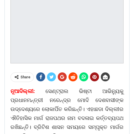
Share
ନୂଆଦିଲ୍ଲୀ:
ସେଣ୍ଟ୍ରାଲ ଭିଷ୍ଟା ଆଭିନ୍ୟୁକୁ
ପ୍ରଧାନମନ୍ତ୍ରୀ ନରେନ୍ଦ୍ର ମୋଦି ଦେଶବାସୀଙ୍କ
ଉଦ୍ଦେଶ୍ୟରେ ଲୋକାର୍ପିତ କରିଛନ୍ତି। ଏହାଛଡା ଦିଲ୍ଲୀର
ଐତିହାସିକ ମାର୍ଗ ରାଜପଥର ନାମ ବଦଳାଇ କର୍ତ୍ତବ୍ୟପଥ
ରଖିଛନ୍ତି। ବ୍ରିଟିଶ ଶାସନ ସମୟରେ ସମ୍ପୃକ୍ତ ମାର୍ଗର