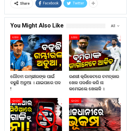
Facebook
Twitter
Share
You Might Also Like
All
ଖେଳ
ଖେଳ
ଗୌତମ ଗମ୍ଭୀରଙ୍କ ପାଇଁ
ରଣଜୀ କ୍ରିକେଟରେ ଚମତ୍କାର
ବଢୁଛି ଅଡୁଆ । ଯାଇପାରେ ପଦ
ଖେଳ ପଦର୍ଶନ କରି ନା
!
କମେଇଲେ ଖେଳାଳି ।
ଭାରତ
ଭାରତ