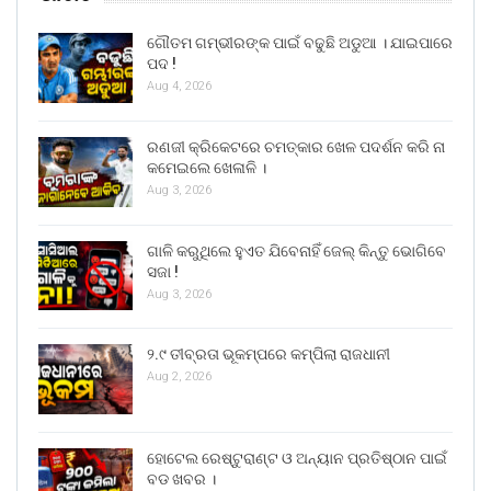
ଗୌତମ ଗମ୍ଭୀରଙ୍କ ପାଇଁ ବଢୁଛି ଅଡୁଆ । ଯାଇପାରେ
ପଦ !
Aug 4, 2026
ରଣଜୀ କ୍ରିକେଟରେ ଚମତ୍କାର ଖେଳ ପଦର୍ଶନ କରି ନା
କମେଇଲେ ଖେଳାଳି ।
Aug 3, 2026
ଗାଳି କରୁଥିଲେ ହୁଏତ ଯିବେନାହିଁ ଜେଲ୍ କିନ୍ତୁ ଭୋଗିବେ
ସଜା !
Aug 3, 2026
୨.୯ ତୀବ୍ରତା ଭୂକମ୍ପରେ କମ୍ପିଲା ରାଜଧାନୀ
Aug 2, 2026
ହୋଟେଲ ରେଷ୍ଟୁରାଣ୍ଟ ଓ ଅନ୍ୟାନ ପ୍ରତିଷ୍ଠାନ ପାଇଁ
ବଡ ଖବର ।