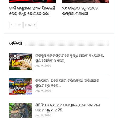
ଗାଳି କରୁଥିଲେ ହୁଏତ ଯିବେନାହିଁ
୨.୯ ତୀବ୍ରତା ଭୂକମ୍ପରେ
ଜେଲ୍ କିନ୍ତୁ ଭୋଗିବେ ସଜା !
କମ୍ପିଲା ରାଜଧାନୀ
PREV
NEXT
ଓଡିଶା
ହୀରାକୁଦ ଜଳଭଣ୍ଡାରରେ ବୃଦ୍ଧି ପାଇଲା ବନ୍ୟାଜଳ,
ପୁଣି ଖୋଲିଲା ୪ ଗେଟ୍
Aug 9, 2026
ରାଜ୍ୟରେ ‘ଘରେ ଘରେ ତ୍ରିରଙ୍ଗା’ ଅଭିଯାନର
ଶୁଭାରମ୍ଭ କଲେ…
Aug 9, 2026
ଶିମିଳିପାଳ ବ୍ୟାଘ୍ର ଅଭୟାରଣ୍ୟରେ ଏକ ମାଈ
ବାଘର ମୃତ୍ୟୁ ଘଟିଛି
Aug 8, 2026