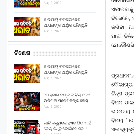
ଦେଶବାସୀ
Aug 6, 2026
ଏଡାଇବାକୁ
ଦିବସରେ, 
୫ ଉପାୟ ବଦଳାଇଦେବ
ଆପଣଙ୍କ ଆର୍ଥିକ ପରିସ୍ଥିତି
କରିବା। 
Aug 6, 2026
ପାଇଁ ବିଭ
ଯେକୌଣସି 
ବିଶେଷ
୫ ଉପାୟ ବଦଳାଇଦେବ
ଆପଣଙ୍କ ଆର୍ଥିକ ପରିସ୍ଥିତି
ପ୍ରଧାନମନ
Aug 6, 2026
ସୌଭାଗ୍ୟ 
ଚିନ୍ତା ପ
୨୦ ହଜାର ଟଙ୍କାର ବିଲ୍ ଦେଖି
ଉଡିଗଲା ପ୍ରେମିକଙ୍କ ହୋସ୍
ବିପଦ ପାଲ
Aug 3, 2026
ଭାରତୀୟ ମ
ବିଷୟ।” ତ
ଗାଳି କରୁଥିଲେ ହୁଏତ ଯିବେନାହିଁ
ଏକ ବ୍ୟକ୍ତ
ଜେଲ୍ କିନ୍ତୁ ଭୋଗିବେ ସଜା !