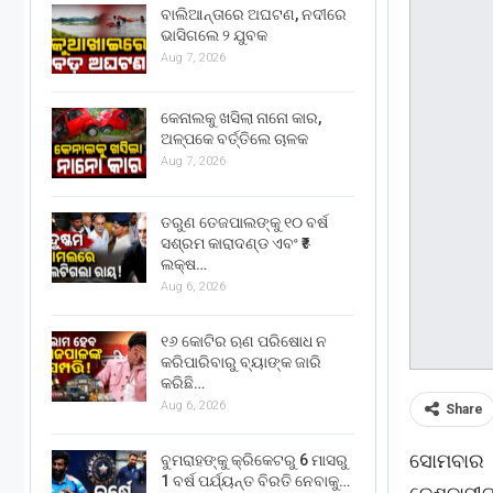
ବାଲିଆନ୍ତାରେ ଅଘଟଣ, ନଦୀରେ
ଭାସିଗଲେ ୨ ଯୁବକ
Aug 7, 2026
କେନାଲକୁ ଖସିଲା ନାନୋ କାର,
ଅଳ୍ପକେ ବର୍ତ୍ତିଲେ ଚାଳକ
Aug 7, 2026
ତରୁଣ ତେଜପାଲଙ୍କୁ ୧୦ ବର୍ଷ
ସଶ୍ରମ କାରାଦଣ୍ଡ ଏବଂ ₹୫
ଲକ୍ଷ…
Aug 6, 2026
୧୬ କୋଟିର ଋଣ ପରିଷୋଧ ନ
କରିପାରିବାରୁ ବ୍ୟାଙ୍କ ଜାରି
କରିଛି…
Aug 6, 2026
Share
ସୋମବାର 
ବୁମରାହଙ୍କୁ କ୍ରିକେଟରୁ 6 ମାସରୁ
1 ବର୍ଷ ପର୍ଯ୍ୟନ୍ତ ବିରତି ନେବାକୁ…