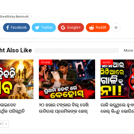
dhealthday #pmmodi
Facebook
Twitter
Google+
ReddIt
ht Also Like
More 
ବିଶେଷ
ଭାରତ
ଦଳାଇଦେବ
୨୦ ହଜାର ଟଙ୍କାର ବିଲ୍ ଦେଖି
ଗାଳି କରୁଥିଲେ ହୁଏତ
ଥିକ ପରିସ୍ଥିତି
ଉଡିଗଲା ପ୍ରେମିକଙ୍କ ହୋସ୍
ଜେଲ୍ କିନ୍ତୁ ଭୋଗିବ
EXT