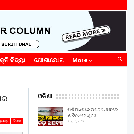
କ୍ତି ବିଦ୍ୟା
ଯୋଗାଯୋଗ
More
ଓଡିଶା
ବାର
ବାଲିଆନ୍ତାରେ ଅଘଟଣ, ନଦୀରେ
ଭାସିଗଲେ ୨ ଯୁବକ
ୱାସ୍ଥ୍ୟ
ବିଶେଷ
Aug 7, 2026