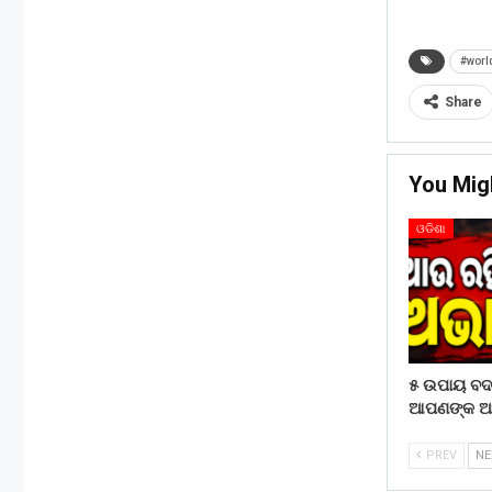
#worl
Share
You Mig
ଓଡିଶା
୫ ଉପାୟ ବ
ଆପଣଙ୍କ ଆର୍
PREV
N