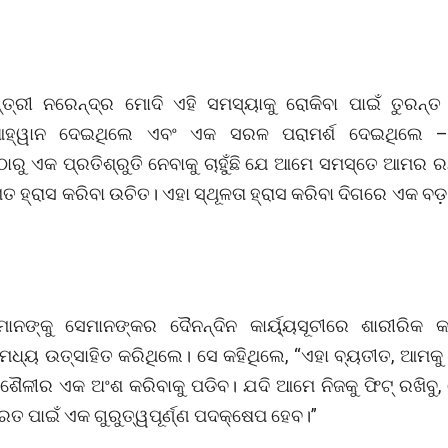
୍ତ୍ରୀ ନରେନ୍ଦ୍ର ମୋଦି ଏହି ସମସ୍ୟାକୁ ରୋକିବା ପାଇଁ ତୁରନ୍
ଆହ୍ୱାନ ଦେଇଥିଲେ ଏବଂ ଏକ ସରଳ ପରାମର୍ଶ ଦେଇଥିଲେ – 
ରୁ ଏକ ପ୍ରତିଶ୍ରୁତି ନେବାକୁ ଚାହୁଁଛି ଯେ ଆମେ ସମସ୍ତେ ଆମର 
ତ ହ୍ରାସ କରିବା ଉଚିତ। ଏହା ସ୍ଥୂଳତା ହ୍ରାସ କରିବା ଦିଗରେ ଏକ ବ
ନଙ୍କୁ ସେମାନଙ୍କର ଦୈନନ୍ଦିନ କାର୍ୟ୍ୟସୂଚୀରେ ଶାରୀରିକ କା
 ମଧ୍ୟ ଉତ୍ସାହିତ କରିଥିଲେ। ସେ କହିଥିଲେ, “ଏହା ବ୍ୟତୀତ, ଆମକୁ 
ୈଳୀର ଏକ ଅଂଶ କରିବାକୁ ପଡିବ। ଯଦି ଆମେ ନିଜକୁ ଫିଟ୍ ରଖିବୁ,
ରତ ପାଇଁ ଏକ ଗୁରୁତ୍ୱପୂର୍ଣ୍ଣ ପଦକ୍ଷେପ ହେବ।”