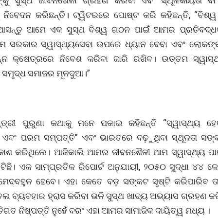
ଙ୍କୁ ସୁସ୍ଥ ଜୀବନଶୈଳୀ ଗ୍ରହଣ କରିବା ଏବଂ ସ୍ଥୂଳକାୟତା ବ
 ନିବେଦନ କରିଛନ୍ତି। ଟ୍ୱିଟରରେ ପୋଷ୍ଟ କରି କହିଛନ୍ତି, “ବିଶ୍ୱ 
ଆସନ୍ତୁ ଆମେ ଏକ ସୁସ୍ଥ ବିଶ୍ୱ ଗଠନ ପାଇଁ ଆମର ପ୍ରତିବଦ୍ଧ
ଆମ ସରକାର ସ୍ୱାସ୍ଥ୍ୟସେବା ଉପରେ ଧ୍ୟାନ ଦେବା ଏବଂ ଲୋକଙ୍
ିନ୍ନ କ୍ଷେତ୍ରରେ ନିବେଶ କରିବା ଜାରି ରଖିବ। ଉତ୍ତମ ସ୍ୱାସ୍
ସମୃଦ୍ଧ ସମାଜର ମୂଳଦୁଆ।”
୍ତ୍ରୀ ପୁରୁଣା କଥାକୁ ମନେ ପକାଇ କହିଛନ୍ତି “ସ୍ୱାସ୍ଥ୍ୟ 
ଏବଂ ପରମ ସମ୍ପତ୍ତି” ଏବଂ ଭାରତରେ ବଢ଼ୁଥିବା ସ୍ଥୂଳତା ସ
୍ରକାଶ କରିଥିଲେ। ଆଜିକାଲି ଆମର ଜୀବନଶୈଳୀ ଆମ ସ୍ୱାସ୍ଥ୍ୟ ପା
ଟିଛି। ଏକ ସାମ୍ପ୍ରତିକ ରିପୋର୍ଟ ଅନୁଯାୟୀ, ୨୦୫୦ ସୁଦ୍ଧା ୪୪ କୋ
େଦବହୁଳ ହେବେ। ଏହା କେତେ ବଡ଼ ସଙ୍କଟ ସୃଷ୍ଟି କରିପାରିବ ତାହ
େଲ ବ୍ୟବହାର ହ୍ରାସ କରିବା ଭଳି ସୁସ୍ଥ ଖାଦ୍ୟ ଅଭ୍ୟାସ ଗ୍ରହଣ କ
ିଗତ ନିଷ୍ପତ୍ତି ନୁହେଁ ବରଂ ଏହା ଆମର ସାମାଜିକ ଦାୟିତ୍ୱ ମଧ୍ୟ ।