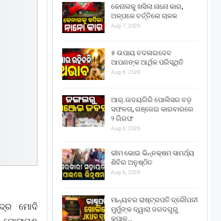
କେନାଲକୁ ଖସିଲା ନାନୋ କାର,
ଅଳ୍ପକେ ବର୍ତ୍ତିଲେ ଚାଳକ
Aug 7, 2026
୫ ଉପାୟ ବଦଳାଇଦେବ
ଆପଣଙ୍କ ଆର୍ଥିକ ପରିସ୍ଥିତି
Aug 6, 2026
ଆର୍.ଉଦୟଗିରି ପୋଲିସର ବଡ଼
ସଫଳତା, ଗଞ୍ଜେଇ କାରବାରରେ
୨ ଗିରଫ
Aug 6, 2026
ଭୀମ ଭୋଇ ଭିନ୍ନକ୍ଷମ ସାମର୍ଥ୍ୟ
ଶିବିର ଅନୁଷ୍ଠିତ
Aug 6, 2026
ମାନ୍ୟବର ରାଷ୍ଟ୍ରପତି ଦ୍ରୌପଦୀ
ଦ୍ର ମୋଦି
ମୁର୍ମୁଙ୍କ ଦ୍ୱାରା ଜଗଦଗୁରୁ
କୃପାଳୁ…