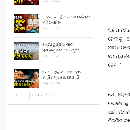
Aug 3, 2026
ଆହତ ଯୋଗୁଁ ଏବେ କାମ କରିବେ
ନାହିଁ ରଶ୍ମିକା
Aug 2, 2026
ପ୍ରଧାନମନ
ନେବାକୁ 
ବନ୍ୟା ଦୁର୍ଦ୍ଦଶା ପାଇଁ
ଆପଣଙ୍କଠା
ସ୍ଥାନାନ୍ତରଣ ପ୍ରସ୍ତୁତି…
୧୦ ପ୍ରତିଶ
Aug 1, 2026
ହେବ।”
ଯୋଗୀଙ୍କୁ କାଳ ହୋଇଥିଲା
ମନ୍ଦିରକୁ ନେଇ ରାଜନୀତି
May 6, 2026
ସେ ଲୋକମା
PREV
NEXT
1 of 166
ଯୋଡିବାକୁ
ଆମ ଜୀବନଶ
ବିକଶିତ ଭା