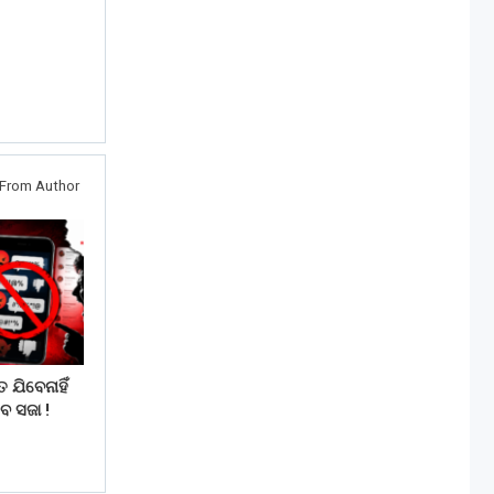
From Author
 ଯିବେନାହିଁ
େ ସଜା !