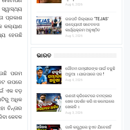
ା ମୋଟାପଣ
Aug 6, 2026
ସ୍ୱାସ୍ଥ୍ୟ
ତା ପ୍ରକାଶ
ଗଜପତି ଜିଲ୍ଲାରେ ‘TEJAS’
ଉଦ୍ୟୋଗୀ ସଚେତନତା
କ କଲ୍ୟାଣ
କାର୍ଯ୍ୟକ୍ରମ ଅନୁଷ୍ଠିତ
ଥ୍ୟ ହେଉଛି
Aug 5, 2026
ଭାରତ
ଗୌତମ ଗମ୍ଭୀରଙ୍କ ପାଇଁ ବଢୁଛି
ହେଉଛି ପରମ
ଅଡୁଆ । ଯାଇପାରେ ପଦ !
Aug 4, 2026
ଙ୍କଟ ଉପରେ
ଇଁ ଏକ ବଡ଼
ରଣଜୀ କ୍ରିକେଟରେ ଚମତ୍କାର
ଟିରୁ ଅଧିକ
ଖେଳ ପଦର୍ଶନ କରି ନା କମେଇଲେ
ଖେଳାଳି ।
ା ଚିନ୍ତାର
Aug 3, 2026
ରିବା କେବଳ
ଗାଳି କରୁଥିଲେ ହୁଏତ ଯିବେନାହିଁ