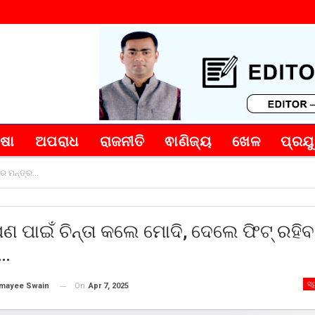
୍ଷା
ଅପରାଧ
ରାଜନୀତି
ଵାଣିଜ୍ୟ
ଖେଳ
ପ୍ରଯୁ
ାର ମନ୍ତ୍ର…
 ପାଇଁ ଚିନ୍ତା କଲେ ମୋଦି, ଦେଲେ ଫିଟ୍ ରହି
ର…
ସ୍
On
Apr 7, 2025
mayee Swain