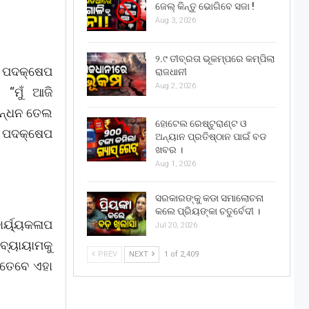
ଜେଲ୍ କିନ୍ତୁ ଭୋଗିବେ ସଜା !
Aug 3, 2026
୨.୯ ତୀବ୍ରତା ଭୂକମ୍ପରେ କମ୍ପିଲା
ତ ପଦକ୍ଷେପ
ରାଜଧାନୀ
Aug 2, 2026
“ମୁଁ ଆଜି
ରନ୍ଧନ ତେଲ
ହୋଟେଲ ରେଷ୍ଟୁରାଣ୍ଟ ଓ
ଡ଼ ପଦକ୍ଷେପ
ଅନ୍ୟାନ ପ୍ରତିଷ୍ଠାନ ପାଇଁ ବଡ
ଖବର ।
Aug 1, 2026
ସରକାରଙ୍କୁ କଡା ସମାଲୋଚନା
କଲେ ପ୍ରିୟଙ୍କା ଚତୁର୍ବେଦୀ ।
ର୍ୟ୍ୟକଳାପ
Jul 20, 2026
ବ୍ୟାୟାମକୁ
PREV
NEXT
1 of 2,409
 ତେବେ ଏହା