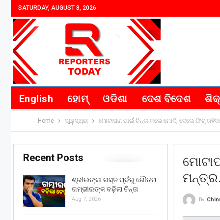
SATURDAY, AUGUST 8, 2026
English
ହୋମ୍
ଓଡିଶା
ଦେଶ ବିଦେଶ
ଶିକ
Home
ସ୍ୱାସ୍ଥ୍ୟ
ମୋଟାପଣ ପାଇଁ ଚିନ୍ତା କଲେ ମୋଦି, ଦେଲେ ଫିଟ୍ ରହିବ
Recent Posts
ମୋଟାପଣ
ମନ୍ତ୍
ଶ୍ରୀଲଙ୍କା ଗସ୍ତ ପୂର୍ବରୁ ଗୌତମ
ଗମ୍ଭୀରଙ୍କ ବଢ଼ିଲା ଚିନ୍ତା
Aug 7, 2026
By
Chin