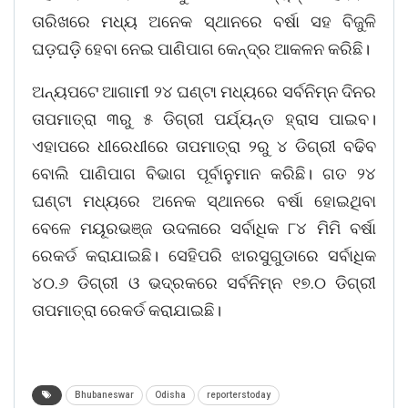
ତାରିଖରେ ମଧ୍ୟ ଅନେକ ସ୍ଥାନରେ ବର୍ଷା ସହ ବିଜୁଳି
ଘଡ଼ଘଡ଼ି ହେବା ନେଇ ପାଣିପାଗ କେନ୍ଦ୍ର ଆକଳନ କରିଛି।
ଅନ୍ୟପଟେ ଆଗାମୀ ୨୪ ଘଣ୍ଟା ମଧ୍ୟରେ ସର୍ବନିମ୍ନ ଦିନର
ତାପମାତ୍ରା ୩ରୁ ୫ ଡିଗ୍ରୀ ପର୍ଯ୍ୟନ୍ତ ହ୍ରାସ ପାଇବ।
ଏହାପରେ ଧୀରେଧୀରେ ତାପମାତ୍ରା ୨ରୁ ୪ ଡିଗ୍ରୀ ବଢିବ
ବୋଲି ପାଣିପାଗ ବିଭାଗ ପୂର୍ବାନୁମାନ କରିଛି। ଗତ ୨୪
ଘଣ୍ଟା ମଧ୍ୟରେ ଅନେକ ସ୍ଥାନରେ ବର୍ଷା ହୋଇଥିବା
ବେଳେ ମୟୂରଭଞ୍ଜ ଉଦଳାରେ ସର୍ବାଧିକ ୮୪ ମିମି ବର୍ଷା
ରେକର୍ଡ କରାଯାଇଛି। ସେହିପରି ଝାରସୁଗୁଡାରେ ସର୍ବାଧିକ
୪୦.୬ ଡିଗ୍ରୀ ଓ ଭଦ୍ରକରେ ସର୍ବନିମ୍ନ ୧୭.୦ ଡିଗ୍ରୀ
ତାପମାତ୍ରା ରେକର୍ଡ କରାଯାଇଛି।
Bhubaneswar
Odisha
reporterstoday