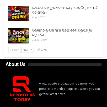
ହୋଟେଲ ରେଷ୍ଟୁରାଣ୍ଟ ଓ ଅନ୍ୟାନ ପ୍ରତିଷ୍ଠାନ ପାଇଁ
ବଡ ଖବର ।
Aug 1, 2026
ସରକାରଙ୍କୁ କଡା ସମାଲୋଚନା କଲେ ପ୍ରିୟଙ୍କା
ଚତୁର୍ବେଦୀ ।
Jul 20, 2026
PREV
NEXT
1 of 2,409
About Us
www.reporterstoday.com is a news web
portal and monthly magazine where you can
get the latest news.