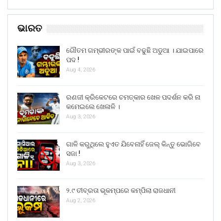
ଭାରତ
ଗୌତମ ଗମ୍ଭୀରଙ୍କ ପାଇଁ ବଢୁଛି ଅଡୁଆ । ଯାଇପାରେ
ପଦ !
Aug 4, 2026
ରଣଜୀ କ୍ରିକେଟରେ ଚମତ୍କାର ଖେଳ ପଦର୍ଶନ କରି ନା
କମେଇଲେ ଖେଳାଳି ।
Aug 3, 2026
ଗାଳି କରୁଥିଲେ ହୁଏତ ଯିବେନାହିଁ ଜେଲ୍ କିନ୍ତୁ ଭୋଗିବେ
ସଜା !
Aug 3, 2026
୨.୯ ତୀବ୍ରତା ଭୂକମ୍ପରେ କମ୍ପିଲା ରାଜଧାନୀ
Aug 2, 2026