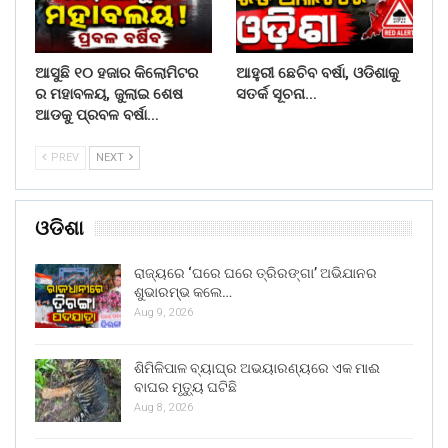
ଆସୁଛି ୧୦ ହଜାର କିଲୋମିଟର
ଆହୁରୀ ଛେଚିବ ବର୍ଷା, ଓଡିଶାକୁ
ର ମହାବଳୟ, ଜୁଲାଇ ଶେଷ
ସତର୍କ ସୂଚନା…
ଆଡକୁ ପ୍ରବଳ ବର୍ଷା…
PREV
NEXT
ଓଡିଶା
ରାଜ୍ୟରେ ‘ଘରେ ଘରେ ତ୍ରିରଙ୍ଗା’ ଅଭିଯାନର
ଶୁଭାରମ୍ଭ କଲେ…
Aug 9, 2026
ଶିମିଳିପାଳ ବ୍ୟାଘ୍ର ଅଭୟାରଣ୍ୟରେ ଏକ ମାଈ
ବାଘର ମୃତ୍ୟୁ ଘଟିଛି
Aug 8, 2026