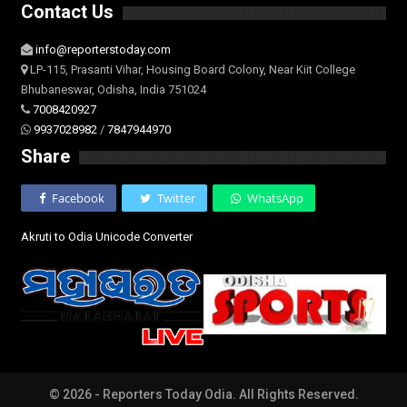
Contact Us
info@reporterstoday.com
LP-115, Prasanti Vihar, Housing Board Colony, Near Kiit College
Bhubaneswar, Odisha, India 751024
7008420927
9937028982
/
7847944970
Share
Facebook
Twitter
WhatsApp
Akruti to Odia Unicode Converter
© 2026 - Reporters Today Odia. All Rights Reserved.