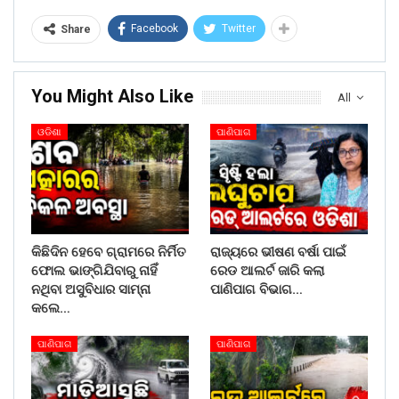
Facebook
Twitter
Share
You Might Also Like
All
ଓଡିଶା
ପାଣିପାଗ
କିଛିଦିନ ହେବେ ଗ୍ରାମରେ ନିର୍ମିତ
ରାଜ୍ୟରେ ଭୀଷଣ ବର୍ଷା ପାଇଁ
ଫୋଲ ଭାଙ୍ଗିଯିବାରୁ ନାହିଁ
ରେଡ ଆଲର୍ଟ ଜାରି କଲା
ନଥିବା ଅସୁବିଧାର ସାମ୍ନା
ପାଣିପାଗ ବିଭାଗ…
କଲେ…
ପାଣିପାଗ
ପାଣିପାଗ