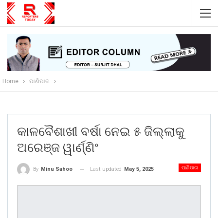
Home
ପାଣିପାଗ
କାଳବୈଶାଖୀ ବର୍ଷା ନେଇ ୫ ଜିଲ୍ଲାକୁ
ଅରେଞ୍ଜ ୱାର୍ଣ୍ଣିଂ
ପାଣିପାଗ
Last updated
May 5, 2025
By
Minu Sahoo