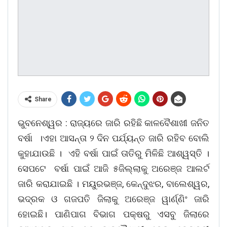
Share
ଭୁବନେଶ୍ୱର : ରାଜ୍ୟରେ ଜାରି ରହିଛି କାଳବୈଶାଖୀ ଜନିତ
ବର୍ଷା ।ଏହା ଆସନ୍ତା ୨ ଦିନ ପର୍ଯ୍ୟନ୍ତ ଜାରି ରହିବ ବୋଲି
କୁହାଯାଉଛି । ଏହି ବର୍ଷା ପାଇଁ ତାତିରୁ ମିଳିଛି ଆଶ୍ୱସ୍ତି ।
ସେପଟେ ବର୍ଷା ପାଇଁ ଆଜି ୫ଜିଲ୍ଲାକୁ ଅରେଞ୍ଜ ଆଲର୍ଟ
ଜାରି କରାଯାଇଛି । ମୟୁରଭଞ୍ଜ, କେନ୍ଦୁଝର, ବାଲେଶ୍ୱର,
ଭଦ୍ରକ ଓ ଗଜପତି ଜିଲାକୁ ଅରେଞ୍ଜ ୱାର୍ଣ୍ଣିଂ ଜାରି
ହୋଇଛି। ପାଣିପାଗ ବିଭାଗ ପକ୍ଷରୁ ଏସବୁ ଜିଲାରେ