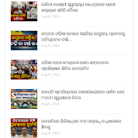
ଗଣିଆ ଗୋଷ୍ଠୀ ସ୍ୱାସ୍ଥ୍ୟ କେନ୍ଦ୍ରରେ ରୋଗୀ
କଲ୍ୟାଣ ସମିତି ବୈଠକ
Aug 8, 2026
ଉତ୍ତର ଓଡ଼ିଶା ଉପରେ ସକ୍ରିୟ ଲଘୁଚାପ, ପ୍ରବଳରୁ
ଅତିପ୍ରବଳ ବର୍ଷା…
Aug 8, 2026
ଓଡିଶା ଜନତା କଂଗ୍ରେସ ସେବା ସଙ୍ଗଠନର
ପ୍ରଶିକ୍ଷଣ ଶିବିର ଉଦଘାଟିତ
Aug 8, 2026
ଗଜପତି ଷ୍ଟାଡିୟମରେ ମହାସମାରୋହରେ ପାଳିତ ହେବ
୮୦ତମ ସ୍ୱାଧୀନତା ଦିବସ
Aug 8, 2026
ଗଜପତିରେ ଭିଜିଲାନ୍ସର ବଡ଼ ଆକ୍ସନ୍, ବନ୍ଧାହେଲେ
3ବାବୁ
Aug 8, 2026