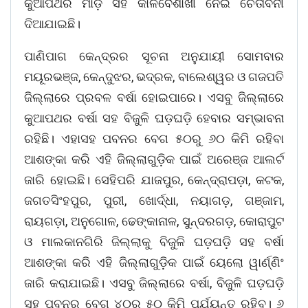
କୁଆପଥର ମାଡ଼ ସହ କାଳବୈଶାଖୀ ନେଇ ଚେତାବନୀ
ଦିଆଯାଇଛି।
ପାଣିପାଗ କେନ୍ଦ୍ରର ସୂଚନା ଅନୁଯାୟୀ ସୋମବାର
ମୟୂରଭଞ୍ଜ, କେନ୍ଦୁଝର, ଭଦ୍ରକ, ବାଲେଶ୍ୱର ଓ ଗଜପତି
ଜିଲ୍ଲାରେ ପ୍ରବଳ ବର୍ଷା ହୋଇପାରେ। ଏସବୁ ଜିଲ୍ଲାରେ
କୁଆପଥର ବର୍ଷା ସହ ବିଜୁଳି ଘଡ଼ଘଡ଼ି ହେବାର ସମ୍ଭାବନା
ରହିଛି। ଏହାସହ ପବନର ବେଗ ୫୦ରୁ ୬୦ କିମି ରହିବା
ଆଶଙ୍କା କରି ଏହି ଜିଲ୍ଲାଗୁଡ଼ିକ ପାଇଁ ଅରେଞ୍ଜ ଆଲର୍ଟ
ଜାରି ହୋଇଛି। ସେହିପରି ଯାଜପୁର, କେନ୍ଦ୍ରାପଡ଼ା, କଟକ,
ଜଗତସିଂହପୁର, ପୁରୀ, ଖୋର୍ଦ୍ଧା, ନୟାଗଡ଼, ଗଞ୍ଜାମ,
ରାୟଗଡ଼ା, ଅନୁଗୋଳ, ଢେଙ୍କାନାଳ, ସୁନ୍ଦରଗଡ଼, କୋରାପୁଟ
ଓ ମାଲକାନଗିରି ଜିଲ୍ଲାକୁ ବିଜୁଳି ଘଡ଼ଘଡ଼ି ସହ ବର୍ଷା
ଆଶଙ୍କା କରି ଏହି ଜିଲ୍ଲାଗୁଡ଼ିକ ପାଇଁ ୟେଲୋ ୱାର୍ଣ୍ଣିଂ
ଜାରି କରାଯାଇଛି। ଏସବୁ ଜିଲ୍ଲାରେ ବର୍ଷା, ବିଜୁଳି ଘଡ଼ଘଡ଼ି
ସହ ପବନର ବେଗ ୪୦ରୁ ୫୦ କିମି ପର୍ଯ୍ୟନ୍ତ ରହିବ। ୬