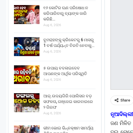
୧୬ କୋଟିର ଋଣ ପରିଷୋଧ ନ
କରିପାରିବାରୁ ବ୍ୟାଙ୍କ ଜାରି
କରିଛି…
Aug 6, 2026
ବୁମରାହଙ୍କୁ କ୍ରିକେଟରୁ 6 ମାସରୁ
1 ବର୍ଷ ପର୍ଯ୍ୟନ୍ତ ବିରତି ନେବାକୁ…
Aug 6, 2026
୫ ଉପାୟ ବଦଳାଇଦେବ
ଆପଣଙ୍କ ଆର୍ଥିକ ପରିସ୍ଥିତି
Aug 6, 2026
ଆର୍.ଉଦୟଗିରି ପୋଲିସର ବଡ଼
Share
ସଫଳତା, ଗଞ୍ଜେଇ କାରବାରରେ
୨ ଗିରଫ
ନୂଆଦିଲ୍ଲୀ
Aug 6, 2026
ଜଣ ମିଳିତ
ଭୀମ ଭୋଇ ଭିନ୍ନକ୍ଷମ ସାମର୍ଥ୍ୟ
ଦୁଇ ନୋବେ