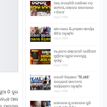
ଆର୍.ଉଦୟଗିରି ପୋଲିସର ବଡ଼
ସଫଳତା, ଗଞ୍ଜେଇ କାରବାରରେ
୨ ଗିରଫ
Aug 6, 2026
ଭୀମ ଭୋଇ ଭିନ୍ନକ୍ଷମ ସାମର୍ଥ୍ୟ
ଶିବିର ଅନୁଷ୍ଠିତ
Aug 6, 2026
ମାନ୍ୟବର ରାଷ୍ଟ୍ରପତି ଦ୍ରୌପଦୀ
ମୁର୍ମୁଙ୍କ ଦ୍ୱାରା ଜଗଦଗୁରୁ
କୃପାଳୁ…
Aug 6, 2026
ଗଜପତି ଜିଲ୍ଲାରେ ‘TEJAS’
ଉଦ୍ୟୋଗୀ ସଚେତନତା
କାର୍ଯ୍ୟକ୍ରମ ଅନୁଷ୍ଠିତ
ସୁଆ ଡି ଦୁଇ
Aug 5, 2026
୍ବେନ୍ସ ଆଉ
ମୋବାଇଲ ରୁ ମୋବାଇଲ ଘୁରି
ଲ ପାଇଥିବା