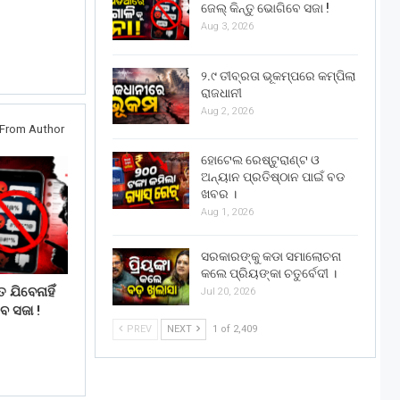
ଜେଲ୍ କିନ୍ତୁ ଭୋଗିବେ ସଜା !
Aug 3, 2026
୨.୯ ତୀବ୍ରତା ଭୂକମ୍ପରେ କମ୍ପିଲା
ରାଜଧାନୀ
Aug 2, 2026
From Author
ହୋଟେଲ ରେଷ୍ଟୁରାଣ୍ଟ ଓ
ଅନ୍ୟାନ ପ୍ରତିଷ୍ଠାନ ପାଇଁ ବଡ
ଖବର ।
Aug 1, 2026
ସରକାରଙ୍କୁ କଡା ସମାଲୋଚନା
କଲେ ପ୍ରିୟଙ୍କା ଚତୁର୍ବେଦୀ ।
 ଯିବେନାହିଁ
Jul 20, 2026
େ ସଜା !
PREV
NEXT
1 of 2,409