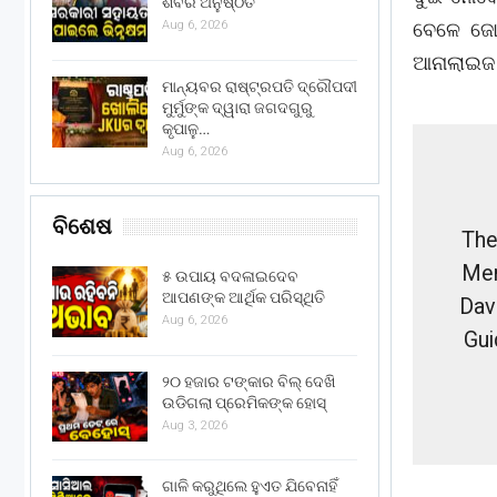
ଶିବିର ଅନୁଷ୍ଠିତ
ବେଳେ ଜୋ
Aug 6, 2026
ଆନାଲାଇଜ 
ମାନ୍ୟବର ରାଷ୍ଟ୍ରପତି ଦ୍ରୌପଦୀ
ମୁର୍ମୁଙ୍କ ଦ୍ୱାରା ଜଗଦଗୁରୁ
କୃପାଳୁ…
Aug 6, 2026
ବିଶେଷ
The
Mem
୫ ଉପାୟ ବଦଳାଇଦେବ
ଆପଣଙ୍କ ଆର୍ଥିକ ପରିସ୍ଥିତି
Davi
Aug 6, 2026
Gui
୨୦ ହଜାର ଟଙ୍କାର ବିଲ୍ ଦେଖି
ଉଡିଗଲା ପ୍ରେମିକଙ୍କ ହୋସ୍
Aug 3, 2026
ଗାଳି କରୁଥିଲେ ହୁଏତ ଯିବେନାହିଁ