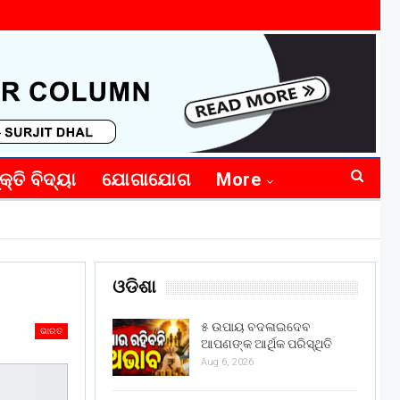
କ୍ତି ବିଦ୍ୟା
ଯୋଗାଯୋଗ
More
ଓଡିଶା
୫ ଉପାୟ ବଦଳାଇଦେବ
ଭାରତ
ଆପଣଙ୍କ ଆର୍ଥିକ ପରିସ୍ଥିତି
Aug 6, 2026