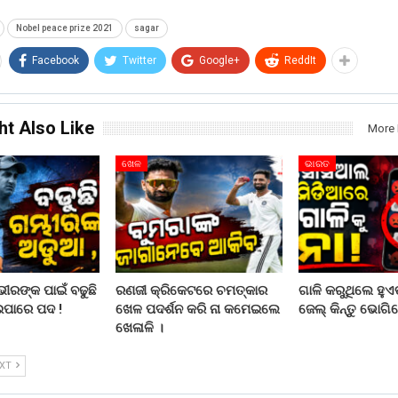
Nobel peace prize 2021
sagar
Facebook
Twitter
Google+
ReddIt
ht Also Like
More 
ଖେଳ
ଭାରତ
ରଙ୍କ ପାଇଁ ବଢୁଛି
ରଣଜୀ କ୍ରିକେଟରେ ଚମତ୍କାର
ଗାଳି କରୁଥିଲେ ହୁଏତ
ଇପାରେ ପଦ !
ଖେଳ ପଦର୍ଶନ କରି ନା କମେଇଲେ
ଜେଲ୍ କିନ୍ତୁ ଭୋଗିବ
ଖେଳାଳି ।
EXT