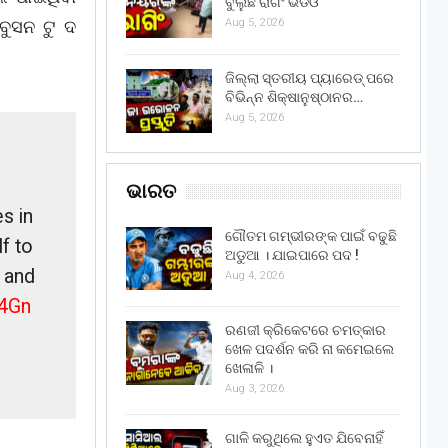
ବୁଲୁଛି ରାଗିଂ ଭିଡିଓ
ୁସନ ଟୁ ଦ
Aug 5, 2026
ଜିଲ୍ଲା ସ୍ତରୀୟ ପ୍ୟାରେଡ୍ ପରେ
ବିଭିନ୍ନ ଶିକ୍ଷାନୁଷ୍ଠାନର…
Aug 5, 2026
ଭାରତ
s in
ଗୌତମ ଗମ୍ଭୀରଙ୍କ ପାଇଁ ବଢୁଛି
f to
ଅଡୁଆ । ଯାଇପାରେ ପଦ !
t and
Aug 4, 2026
i4Gn
ରଣଜୀ କ୍ରିକେଟରେ ଚମତ୍କାର
ଖେଳ ପଦର୍ଶନ କରି ନା କମେଇଲେ
1
ଖେଳାଳି ।
Aug 3, 2026
ଗାଳି କରୁଥିଲେ ହୁଏତ ଯିବେନାହିଁ