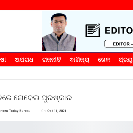
୍ଷା
ଅପରାଧ
ରାଜନୀତି
ଵାଣିଜ୍ୟ
ଖେଳ
ପ୍ରଯୁ
ୀତିରେ ନୋବେଲ ପୁରଷ୍କାର
On
Oct 11, 2021
rters Today Bureau