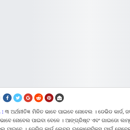
 :
୩ ଅର୍ଥନୀତିଜ୍ଞ ମିଳିତ ଭାବେ ପାଇବେ ନୋବେଲ । ଡେଭିଡ କାର୍ଡ, ଜ
 ଭାବେ ନୋବେଲ ପାଇବା ବେଳେ । ଆଙ୍ଗ୍ରିଷ୍ଟ ଏବଂ ଗାଇଡୋ ଲମ
ଲ ପାଇବେ । ଡେଭିଡ କାର୍ଡ ଲେବର ଇକୋନୋମିକ୍ସ ପାଇଁ ନୋବେ