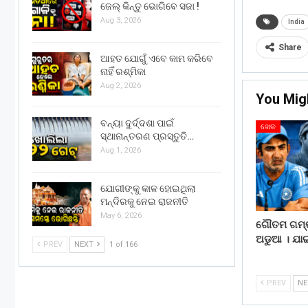
ଜେଲ୍ କିନ୍ତୁ ଭୋଗିବେ ସଜା !
Aug 3, 2026
India
Share
ଆହତ ଯୋଗୁଁ ଏବେ କାମ କରିବେ
ନାହିଁ ରଶ୍ମିକା
Aug 2, 2026
You Mig
ବନ୍ୟା ଦୁର୍ଦ୍ଦଶା ପାଇଁ
ଖେଳ
ସ୍ଥାନାନ୍ତରଣ ପ୍ରସ୍ତୁତି…
Aug 1, 2026
ଯୋଗୀଙ୍କୁ କାଳ ହୋଇଥିଲା
ମନ୍ଦିରକୁ ନେଇ ରାଜନୀତି
May 6, 2026
ଗୌତମ ଗମ୍ଭୀ
ଅଡୁଆ । ଯା
PREV
NEXT
1 of 166
PREV
N