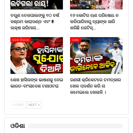
ତରୁଣ ତେଜପାଲଙ୍କୁ ୧୦ ବର୍ଷ
୧୬ କୋଟିର ଋଣ ପରିଷୋଧ ନ
ସଶ୍ରମ କାରାଦଣ୍ଡ ଏବଂ ₹୫
କରିପାରିବାରୁ ବ୍ୟାଙ୍କ ଜାରି
ଲକ୍ଷ ଜରିମାନା…
କରିଛି ନୋଟିସ୍…
ଦେଶ ବିଦେଶ
ଖେଳ
ଶେଖ ହାସିନାଙ୍କ ଭାଷଣକୁ ନେଇ
ରଣଜୀ କ୍ରିକେଟରେ ଚମତ୍କାର
ଭାରତ-ବାଂଲାଦେଶ ଟଣାଓଟରା
ଖେଳ ପଦର୍ଶନ କରି ନା
କମେଇଲେ ଖେଳାଳି ।
PREV
NEXT
ଓଡିଶା