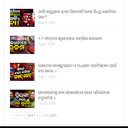
ଗାଳି କରୁଥିଲେ ହୁଏତ ଯିବେନାହିଁ ଜେଲ୍ କିନ୍ତୁ ଭୋଗିବେ
ସଜା !
Aug 3, 2026
୨.୯ ତୀବ୍ରତା ଭୂକମ୍ପରେ କମ୍ପିଲା ରାଜଧାନୀ
Aug 2, 2026
ହୋଟେଲ ରେଷ୍ଟୁରାଣ୍ଟ ଓ ଅନ୍ୟାନ ପ୍ରତିଷ୍ଠାନ ପାଇଁ
ବଡ ଖବର ।
Aug 1, 2026
ସରକାରଙ୍କୁ କଡା ସମାଲୋଚନା କଲେ ପ୍ରିୟଙ୍କା
ଚତୁର୍ବେଦୀ ।
Jul 20, 2026
PREV
NEXT
1 of 2,409