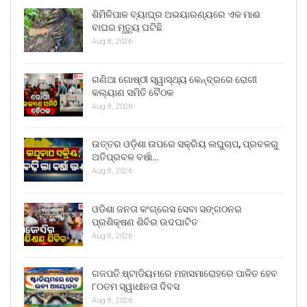
ଶିମିଳିପାଳ ବ୍ୟାଘ୍ର ଅଭୟାରଣ୍ୟରେ ଏକ ମାଈ
ବାଘର ମୃତ୍ୟୁ ଘଟିଛି
Aug 8, 2026
ଗଣିଆ ଗୋଷ୍ଠୀ ସ୍ୱାସ୍ଥ୍ୟ କେନ୍ଦ୍ରରେ ରୋଗୀ
କଲ୍ୟାଣ ସମିତି ବୈଠକ
Aug 8, 2026
ଉତ୍ତର ଓଡ଼ିଶା ଉପରେ ସକ୍ରିୟ ଲଘୁଚାପ, ପ୍ରବଳରୁ
ଅତିପ୍ରବଳ ବର୍ଷା…
Aug 8, 2026
ଓଡିଶା ଜନତା କଂଗ୍ରେସ ସେବା ସଙ୍ଗଠନର
ପ୍ରଶିକ୍ଷଣ ଶିବିର ଉଦଘାଟିତ
Aug 8, 2026
ଗଜପତି ଷ୍ଟାଡିୟମରେ ମହାସମାରୋହରେ ପାଳିତ ହେବ
୮୦ତମ ସ୍ୱାଧୀନତା ଦିବସ
Aug 8, 2026