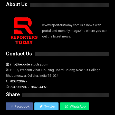
About Us
www.reporterstoday.com is a news web
portal and monthly magazine where you can
get the latest news.
Contact Us
info@reporterstoday.com
LP-115, Prasanti Vihar, Housing Board Colony, Near Kiit College
Bhubaneswar, Odisha, India 751024
7008420927
9937028982
/
7847944970
Share
Facebook
Twitter
WhatsApp