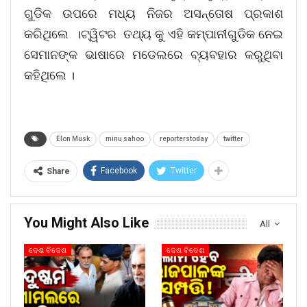
ଗୁଡିକ ଉପରେ ମଧ୍ୟ ନିଜର ଅସନ୍ତୋଷ ପ୍ରକାଶ
କରିଥିଲେ ।ଟ୍ୱିଟର ତଥ୍ୟ କୁ ଏହି କମ୍ପାନୀଗୁଡିକ ନେଇ
ସେମାନଙ୍କ ଭାଷାରେ ମଡେଲରେ ବ୍ୟବହାର କରୁଥିବା
କହିଥିଲେ ।
Elon Musk
minu sahoo
reporterstoday
twitter
Facebook
Twitter
Share
You Might Also Like
All
ଦେଶ ବିଦେଶ
ଦେଶ ବିଦେଶ