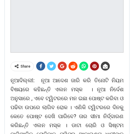
Share
ନୂଆଦିଲ୍ଲୀ: ନୂଆ ଆଦେଶ ଜାରି କରି ତିନୋଟି ନିୟମ
ବିଷୟରେ କହିଛନ୍ତି ଏଲନ ମସ୍କ । ନୂଆ ନିର୍ଦେଶ
ଅନୁସାରେ , ଏବେ ଟ୍ୱିଟରରେ ମନ ଇଛା ପୋଷ୍ଟ କରିବା ଓ
ପଢିବା ଉପରେ ଲାଗିବ ରୋକ । ଏଣିକି ଟ୍ୱିଟରରେ ଦିନକୁ
କେତେ ପୋଷ୍ଟ ଦେଖି ପାରିବେ? ତାର ସୀମା ନିର୍ଦ୍ଦାରଣ
କରିଛନ୍ତି ଏଲନ ମସ୍କ । ଡାଟା ଚୋରି ଓ ସିଷ୍ଟମ