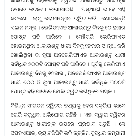
ଜାଲିଆତିକୁ ରୋକିବାକୁ ଟ୍ୱିଟର ଆକାଉଣ୍ଟୁ ଧାରୀଙ୍କ
ଉପରେ କଟକଣା ଲଗାଯାଇଛି । ଅସ୍ଥାୟୀ ଭାବେ ଏହି
କଟକଣା ଲାଗୁ କରାଯାଉଥିବା ଟ୍ୱିଟ କରି ଜଣାଇଛନ୍ତି
ଏଲନ ମସ୍କ । ଭେରିଫାଏଡ ଆକାଉଣ୍ଟୁ ଦିନକୁ ୧୦ ହଜାର
ପୋଷ୍ଟ ପଢି ପାରିବେ । ସେହିପରି ଭେରିଫାଏଡ
ହୋଇନଥିବା ଆକାଉଣ୍ଟୁ ଧାରୀ ଦିନକୁ ୧ହଜାର ଓ ନୂଆ କରି
ଖୋଲିଥିବା ବା ନୂଆ ଅନଭେରିଫାଏଡ ଆକାଉଣ୍ଟୁ ଧାରୀ
ସର୍ବାଧିକ ୫୦୦ଟି ପୋଷ୍ଟ ପଢି ପାରିବେ । ପୂର୍ବରୁ ଭେରିଫାଏ
ଆକାଉଣ୍ଟୁ ଦିନକୁ ୬ହଜାର , ଅନଭେରିଫାଏଡ ଆକାଉଣ୍ଟ
ଧାରୀ ୬୦୦ ଓ ନୂଆ ଆକାଉଣ୍ଟୁ ଧାରୀ ସର୍ବାଧିକ ୩୦୦ଟି
ପୋଷ୍ଟ ବଢି ପାରିବେ ବୋଲି ଟ୍ୱିଟ କରିଥିଲେ ମସ୍କ ।
ବିଭିନ୍ନ ସଂଗଠନ ଟ୍ୱିଟର ତଥ୍ୟକୁ ବେଶ ସକ୍ରିୟ ଭାବେ
ଚୋରି କରୁଥିବା ଅଭିଯୋଗ ରହିଛି । ଏହା ଦ୍ୱାରା ଟ୍ୱିଟର
ଆକାଉଣ୍ଟୁ ଧାରୀଙ୍କ ଉପରେ ପ୍ରଭାବ ପଡୁଛି । ସେ
ଓପନଏଆଇ, ଚ୍ୟାଟଜିପିଟି ଭଳି କୃତ୍ରିମ ବୃଦ୍ଧିର କମ୍ପାନୀ