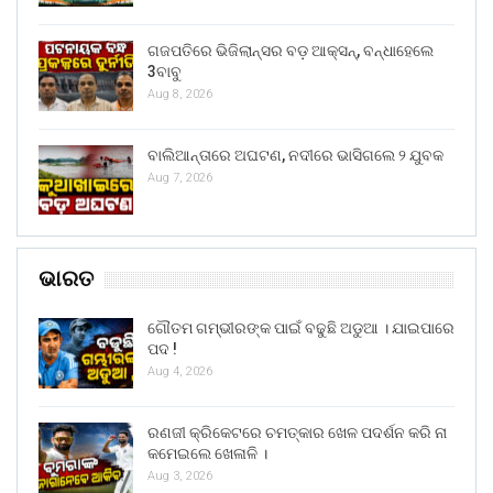
ଗଜପତିରେ ଭିଜିଲାନ୍ସର ବଡ଼ ଆକ୍ସନ୍, ବନ୍ଧାହେଲେ
3ବାବୁ
Aug 8, 2026
ବାଲିଆନ୍ତାରେ ଅଘଟଣ, ନଦୀରେ ଭାସିଗଲେ ୨ ଯୁବକ
Aug 7, 2026
ଭାରତ
ଗୌତମ ଗମ୍ଭୀରଙ୍କ ପାଇଁ ବଢୁଛି ଅଡୁଆ । ଯାଇପାରେ
ପଦ !
Aug 4, 2026
ରଣଜୀ କ୍ରିକେଟରେ ଚମତ୍କାର ଖେଳ ପଦର୍ଶନ କରି ନା
କମେଇଲେ ଖେଳାଳି ।
Aug 3, 2026