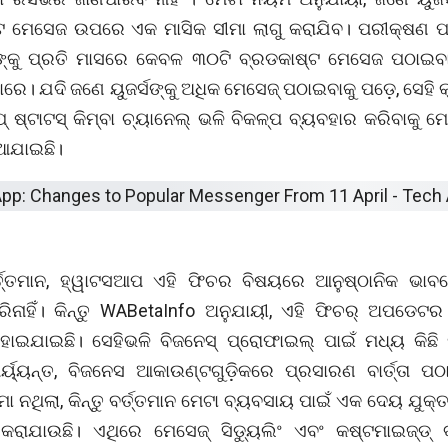
ଟ ମେସେଜ ଉପରେ ଏକ ମାସିକ ସୀମା ଲାଗୁ କରାଯିବ। ପରୀକ୍ଷଣ ପର
ନଙ୍କୁ ପ୍ରତି ମାସରେ କେବଳ ୩୦ଟି ବ୍ରଡକାଷ୍ଟ ମେସେଜ ପଠାଇବା
େ। ଯଦି ଜଣେ ୟୁଜର୍ସଙ୍କୁ ଅଧିକ ମେସେଜ୍ ପଠାଇବାକୁ ପଡ଼େ, ସେହି
୍ ଷ୍ଟାଟସ୍ କିମ୍ବା ଚ୍ୟାନେଲ୍ ଭଳି ବିକଳ୍ପ ବ୍ୟବହାର କରିବାକୁ ମ
ିଆଯାଇଛି।
୍ତ୍ତମାନ, ହ୍ୱାଟସଆପ ଏହି ଫିଚର ବିଷୟରେ ଆନୁଷ୍ଠାନିକ ଭାବ
ିନାହିଁ। କିନ୍ତୁ WABetaInfo ଅନୁଯାୟୀ, ଏହି ଫିଚର୍ ଅପଡେଟ
ଇଯାଇଛି। ସେହିଭଳି ବିଜନେସ୍ ପ୍ରୋଫାଇଲ୍ ପାଇଁ ମଧ୍ୟ କିଛି ପ
୍ୟ୍ୟନ୍ତ, ବିଜନେସ ଆକାଉଣ୍ଟଗୁଡ଼ିକରେ ପ୍ରସାରଣ ବାର୍ତ୍ତା ପଠ
ା ନଥିଲା, କିନ୍ତୁ ବର୍ତ୍ତମାନ ମେଟା ବ୍ୟବସାୟ ପାଇଁ ଏକ ଦେୟ ଯୁକ
ରାଯାଉଛି। ଏଥିରେ ମେସେଜ୍ ସିଡ୍ୟୁଲିଂ ଏବଂ କଷ୍ଟମାଇଜ୍ଡ୍ 