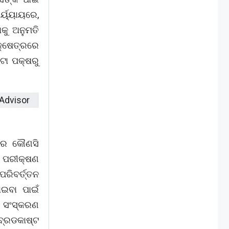
୍ୟ୍ୟାୟରେ,
କୁ ଅନୁମତି
 କ୍ଷେତ୍ରରେ
େଟା ପକ୍ଷରୁ
ରେ କୌଣସି
ର ପରୀକ୍ଷଣ
ରିବର୍ତ୍ତନ
ାଇବା ପାଇଁ
୍ତ ସଂସ୍କରଣ
ବ୍ରଡକାଷ୍ଟ