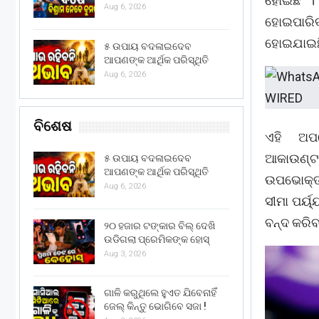
ହୋଇଛି ।
Aug 6, 2026
ହୋଇପାରି
ହୋଇଯାଇଛି
୫ ଉପାୟ ବଦଳାଇଦେବ
ଆପଣଙ୍କ ଆର୍ଥିକ ପରିସ୍ଥିତି
Aug 6, 2026
ବିଶେଷ
ଏହି ଅପଡ
ଆକାଉଣ୍ଟଗ
୫ ଉପାୟ ବଦଳାଇଦେବ
ଆପଣଙ୍କ ଆର୍ଥିକ ପରିସ୍ଥିତି
ଉପଭୋକ୍ତା
Aug 6, 2026
ସୀମା ପର୍
ବନ୍ଦ କରିବ
୨୦ ହଜାର ଟଙ୍କାର ବିଲ୍ ଦେଖି
ଉଡିଗଲା ପ୍ରେମିକଙ୍କ ହୋସ୍
Aug 3, 2026
ଗାଳି କରୁଥିଲେ ହୁଏତ ଯିବେନାହିଁ
ଜେଲ୍ କିନ୍ତୁ ଭୋଗିବେ ସଜା !