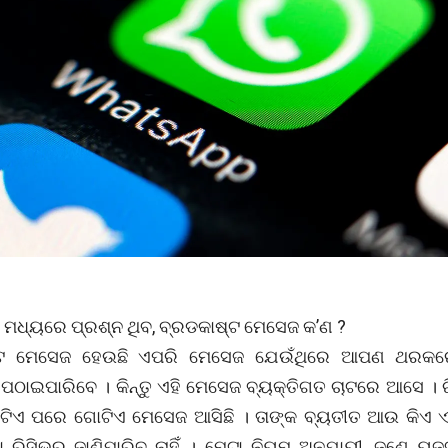
ମଧ୍ୟରେ ପ୍ରଶ୍ନ ଥିବ, ବ୍ରଡକାଷ୍ଟ ମେସେଜ କ’ଣ ?
୍ଟ ମେସେଜ ହେଉଛି ଏପରି ମେସେଜ ଯେଉଁଥିରେ ଆପଣ ଥରକର
 ପଠାଇପାରିବେ । କିନ୍ତୁ ଏହି ମେସେଜ ବ୍ୟକ୍ତିଗତ ଚାଟରେ ଆସେ । ର
ାଟିଏ ପରେ ଗୋଟିଏ ମେସେଜ ଆସିଛି । ତାଙ୍କ ବ୍ୟତୀତ ଆଉ କିଏ 
ା ରିସିଭର ଜାଣିପାରିବ ନାହିଁ । ମେଟା ନିୟମ ଅନୁଯାୟୀ, ଜଣେ ୟୁଜର