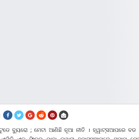
ସ ଟୁଡେ ବ୍ୟୁରୋ ; ମେଟା ଆଣିଛି ନୂଆ ନୀତି । ହ୍ୱାଟ୍ସଆପରେ ବଡ 