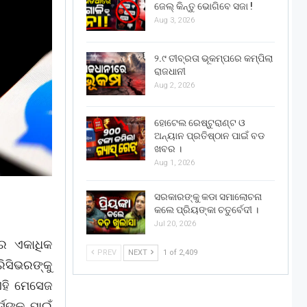
ଜେଲ୍ କିନ୍ତୁ ଭୋଗିବେ ସଜା !
Aug 3, 2026
୨.୯ ତୀବ୍ରତା ଭୂକମ୍ପରେ କମ୍ପିଲା
ରାଜଧାନୀ
Aug 2, 2026
ହୋଟେଲ ରେଷ୍ଟୁରାଣ୍ଟ ଓ
ଅନ୍ୟାନ ପ୍ରତିଷ୍ଠାନ ପାଇଁ ବଡ
ଖବର ।
Aug 1, 2026
ସରକାରଙ୍କୁ କଡା ସମାଲୋଚନା
କଲେ ପ୍ରିୟଙ୍କା ଚତୁର୍ବେଦୀ ।
Jul 20, 2026
େ ଏକାଧିକ
PREV
NEXT
1 of 2,409
ିସିଭରଙ୍କୁ
ଏହି ମେସେଜ
୍ସଙ୍କ ପାଇଁ