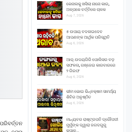
କେନାଲକୁ ଖସିଲା ନାନୋ କାର,
ଅଳ୍ପକେ ବର୍ତ୍ତିଲେ ଚାଳକ
Aug 7, 2026
୫ ଉପାୟ ବଦଳାଇଦେବ
ଆପଣଙ୍କ ଆର୍ଥିକ ପରିସ୍ଥିତି
Aug 6, 2026
ଆର୍.ଉଦୟଗିରି ପୋଲିସର ବଡ଼
ସଫଳତା, ଗଞ୍ଜେଇ କାରବାରରେ
୨ ଗିରଫ
Aug 6, 2026
ଭୀମ ଭୋଇ ଭିନ୍ନକ୍ଷମ ସାମର୍ଥ୍ୟ
ଶିବିର ଅନୁଷ୍ଠିତ
Aug 6, 2026
ମାନ୍ୟବର ରାଷ୍ଟ୍ରପତି ଦ୍ରୌପଦୀ
ପରିବର୍ତ୍ତନ
ମୁର୍ମୁଙ୍କ ଦ୍ୱାରା ଜଗଦଗୁରୁ
କୃପାଳୁ…