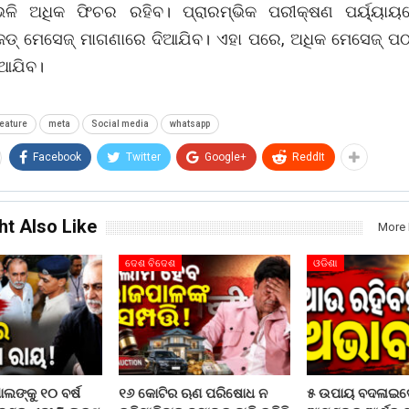
ଭଳି ଅଧିକ ଫିଚର ରହିବ। ପ୍ରାରମ୍ଭିକ ପରୀକ୍ଷଣ ପର୍ୟ୍ୟାୟର
ଡ୍ ମେସେଜ୍ ମାଗଣାରେ ଦିଆଯିବ। ଏହା ପରେ, ଅଧିକ ମେସେଜ୍ ପଠ
ନିଆଯିବ।
eature
meta
Social media
whatsapp
Facebook
Twitter
Google+
ReddIt
ht Also Like
More 
ଦେଶ ବିଦେଶ
ଓଡିଶା
ଲଙ୍କୁ ୧୦ ବର୍ଷ
୧୬ କୋଟିର ଋଣ ପରିଷୋଧ ନ
୫ ଉପାୟ ବଦଳାଇଦ