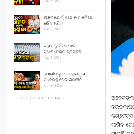
Aug 3, 2026
ଆହତ ଯୋଗୁଁ ଏବେ କାମ କରିବେ
ନାହିଁ ରଶ୍ମିକା
Aug 2, 2026
ବନ୍ୟା ଦୁର୍ଦ୍ଦଶା ପାଇଁ
ସ୍ଥାନାନ୍ତରଣ ପ୍ରସ୍ତୁତି…
Aug 1, 2026
ଯୋଗୀଙ୍କୁ କାଳ ହୋଇଥିଲା
ମନ୍ଦିରକୁ ନେଇ ରାଜନୀତି
May 6, 2026
ଅନେକଙ୍କ 
PREV
NEXT
1 of 166
ବ୍ରଡକାଷ
କଣ୍ଟେଟ୍ସ
ଲାଗିବ ଗେ
ପାଇଛି ତାହ