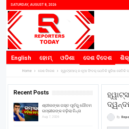
SATURDAY, AUGUST 8, 2026
English
ହୋମ୍
ଓଡିଶା
ଦେଶ ବିଦେଶ
ଶିକ
Home
ଦେଶ ବିଦେଶ
ହ୍ୱାଟ୍ସଆପ୍ ର ନୂଆ ଫିଚର୍ ଯେତିକି ସୁବିଧା ସେତିକି 
Recent Posts
ହ୍ୱାଟ୍
ଦ୍ୱନ୍
ଶ୍ରୀଲଙ୍କା ଗସ୍ତ ପୂର୍ବରୁ ଗୌତମ
ଗମ୍ଭୀରଙ୍କ ବଢ଼ିଲା ଚିନ୍ତା
Aug 7, 2026
By
Repo