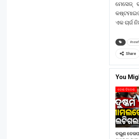
ମେସେଜ୍ 
କଷ୍ଟମାଇଜ
ଏକ ଚାର୍ଜ 
#newf
Share
You Mig
ଦେଶ ବିଦେଶ
ତରୁଣ ତେଜପା