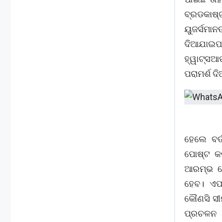
ବ୍ରଡକାଷ୍
ୟୁଜର୍ସମା
ଦିଆଯାଇପାର
ହ୍ୱାଟ୍ସଆପ
ପରାମର୍ଶ ଦ
ହେଲେ ବର
ପୋଷ୍ଟ କର
ଆରମ୍ଭ ହୋ
ହେବ। ଏପର
କୌଣସି ସୀମ
ପ୍ରଚଳନ କ