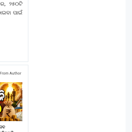
େ, ୨୫୦ଟି
ାଇବା ପାଇଁ
From Author
େବ