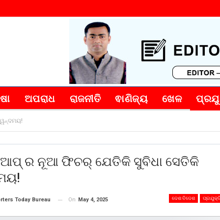
୍ଷା
ଅପରାଧ
ରାଜନୀତି
ଵାଣିଜ୍ୟ
ଖେଳ
ପ୍ରଯୁ
ଦ୍ୱନ୍ଦମୟ!
ସଆପ୍ ର ନୂଆ ଫିଚର୍ ଯେତିକି ସୁବିଧା ସେତିକି
ଦମୟ!
ଦେଶ ବିଦେଶ
ପ୍ରଯୁକ୍ତ
On
May 4, 2025
rters Today Bureau