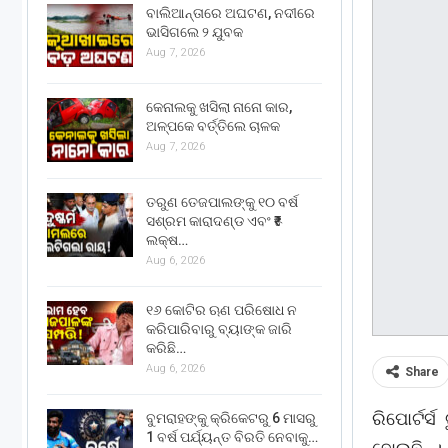
ବାଲିଆନ୍ତାରେ ଅଘଟଣ, ନଦୀରେ
ଭାସିଗଲେ ୨ ଯୁବକ
Aug 7, 2026
କେନାଲକୁ ଖସିଲା ନାନୋ କାର,
ଅଳ୍ପକେ ବର୍ତ୍ତିଲେ ଚାଳକ
Aug 7, 2026
ତରୁଣ ତେଜପାଲଙ୍କୁ ୧୦ ବର୍ଷ
ସଶ୍ରମ କାରାଦଣ୍ଡ ଏବଂ ₹୫
ଲକ୍ଷ…
Aug 6, 2026
୧୬ କୋଟିର ଋଣ ପରିଷୋଧ ନ
କରିପାରିବାରୁ ବ୍ୟାଙ୍କ ଜାରି
କରିଛି…
Aug 6, 2026
Share
ରିପୋର୍ଟର୍
ବୁମରାହଙ୍କୁ କ୍ରିକେଟରୁ 6 ମାସରୁ
1 ବର୍ଷ ପର୍ଯ୍ୟନ୍ତ ବିରତି ନେବାକୁ…