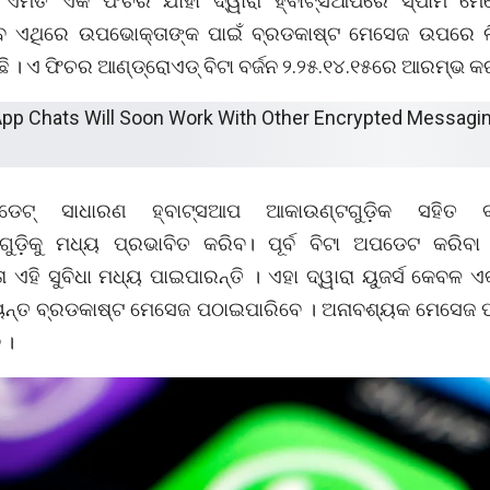
 ଏମିତି ଏକ ଫିଚର ଯାହା ଦ୍ୱାରା ହ୍ବାଟ୍ସଆପରେ ସ୍ପାମ ମେସ
ବ ଏଥିରେ ଉପଭୋକ୍ତାଙ୍କ ପାଇଁ ବ୍ରଡକାଷ୍ଟ ମେସେଜ ଉପରେ 
 । ଏ ଫିଚର ଆଣ୍ଡ୍ରୋଏଡ୍ ବିଟା ବର୍ଜନ ୨.୨୫.୧୪.୧୫ରେ ଆରମ୍ଭ କର
େଟ୍ ସାଧାରଣ ହ୍ବାଟ୍ସଆପ ଆକାଉଣ୍ଟଗୁଡ଼ିକ ସହିତ ବ
ୁଡ଼ିକୁ ମଧ୍ୟ ପ୍ରଭାବିତ କରିବ। ପୂର୍ବ ବିଟା ଅପଡେଟ କରିବା
 ଏହି ସୁବିଧା ମଧ୍ୟ ପାଇପାରନ୍ତି । ଏହା ଦ୍ୱାରା ୟୁଜର୍ସ କେବଳ ଏକ ନ
ୟ୍ୟନ୍ତ ବ୍ରଡକାଷ୍ଟ ମେସେଜ ପଠାଇପାରିବେ । ଅନାବଶ୍ୟକ ମେସେଜ 
 ।