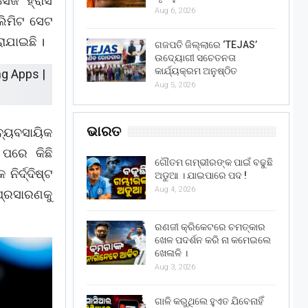
େଜ ହ୍ରାସ
Aug 6, 2026
ଲିମିଟ ସେଟ
ାଯାଇଛି ।
ଗଜପତି ଜିଲ୍ଲାରେ ‘TEJAS’
ଉଦ୍ୟୋଗୀ ସଚେତନତା
କାର୍ଯ୍ୟକ୍ରମ ଅନୁଷ୍ଠିତ
Aug 5, 2026
ଭାରତ
୍ୟବସାୟିକ
 ପରେ କିଛି
ଗୌତମ ଗମ୍ଭୀରଙ୍କ ପାଇଁ ବଢୁଛି
ିର୍ଦ୍ଦିଷ୍ଟ
ଅଡୁଆ । ଯାଇପାରେ ପଦ !
Aug 4, 2026
ପ୍ରସାରଣକୁ
ରଣଜୀ କ୍ରିକେଟରେ ଚମତ୍କାର
ଖେଳ ପଦର୍ଶନ କରି ନା କମେଇଲେ
ଖେଳାଳି ।
Aug 3, 2026
ଗାଳି କରୁଥିଲେ ହୁଏତ ଯିବେନାହିଁ