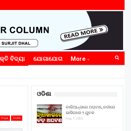
କ୍ତି ବିଦ୍ୟା
ଯୋଗାଯୋଗ
More
ଓଡିଶା
ବାଲିଆନ୍ତାରେ ଅଘଟଣ, ନଦୀରେ
ଭାସିଗଲେ ୨ ଯୁବକ
ି ବିଦ୍ୟା
ବିଶେଷ
Aug 7, 2026