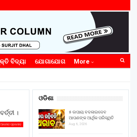
କ୍ତି ବିଦ୍ୟା
ଯୋଗାଯୋଗ
More
ଓଡିଶା
୍ତ୍ତୀ ।
୫ ଉପାୟ ବଦଳାଇଦେବ
ଆପଣଙ୍କ ଆର୍ଥିକ ପରିସ୍ଥିତି
Aug 6, 2026
ଆମୋଦ ପ୍ରମୋଦ