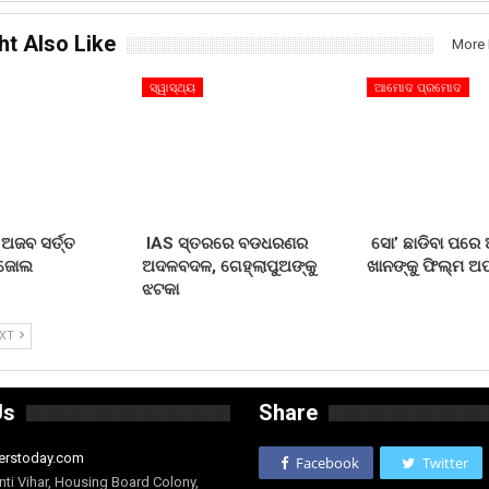
ht Also Like
More 
ସ୍ୱାସ୍ଥ୍ୟ
ଆମୋଦ ପ୍ରମୋଦ
ଅଜବ ସର୍ତ୍ତ
IAS ସ୍ତରରେ ବଡଧରଣର
ସୋ’ ଛାଡିବା ପର
ାଜୋଲ
ଅଦଳବଦଳ, ଗେହ୍ଲାପୁଅଙ୍କୁ
ଖାନଙ୍କୁ ଫିଲ୍ମ
ଝଟକା
EXT
Us
Share
erstoday.com
Facebook
Twitter
nti Vihar, Housing Board Colony,