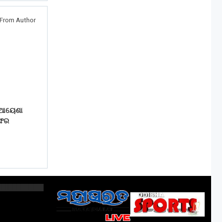
From Author
େ ଆୟେଶା
 ଅଫର