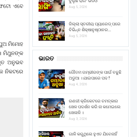
ବୁଲୁଛି ରାଗିଂ ଭିଡିଓ
କ ଫଟୋ ଏବେ
Aug 5, 2026
ଜିଲ୍ଲା ସ୍ତରୀୟ ପ୍ୟାରେଡ୍ ପରେ
ବିଭିନ୍ନ ଶିକ୍ଷାନୁଷ୍ଠାନର…
Aug 5, 2026
ପୁଅ ମିମୋହ
। ମିଥୁନଙ୍କ
ଭାରତ
ସ୍ତ ଅନୁଭବ
୍କ ନିକଟରେ
ଗୌତମ ଗମ୍ଭୀରଙ୍କ ପାଇଁ ବଢୁଛି
ଅଡୁଆ । ଯାଇପାରେ ପଦ !
Aug 4, 2026
ରଣଜୀ କ୍ରିକେଟରେ ଚମତ୍କାର
ଖେଳ ପଦର୍ଶନ କରି ନା କମେଇଲେ
ଖେଳାଳି ।
Aug 3, 2026
ଗାଳି କରୁଥିଲେ ହୁଏତ ଯିବେନାହିଁ