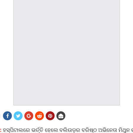
:
ହସ୍ପିଟାଲରେ ଭର୍ତ୍ତି ହେଲେ ବଲିଉଡ଼ର ବରିଷ୍ଠ ଅଭିନେତା ମିଥୁନ ଚ