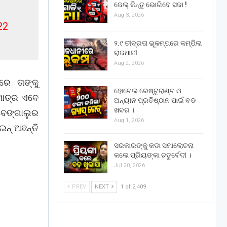
ଜେଲ୍ କିନ୍ତୁ ଭୋଗିବେ ସଜା !
Aug 3, 2026
22
୨.୯ ତୀବ୍ରତା ଭୂକମ୍ପରେ କମ୍ପିଲା
ରାଜଧାନୀ
Aug 2, 2026
ରେ ତାଙ୍କୁ
ହୋଟେଲ ରେଷ୍ଟୁରାଣ୍ଟ ଓ
ମାତ୍ର ଏବେ
ଅନ୍ୟାନ ପ୍ରତିଷ୍ଠାନ ପାଇଁ ବଡ
ଖବର ।
 ବେଙ୍ଗାଲୁର
Aug 1, 2026
ଇନ୍ ଅଛନ୍ତି
ସରକାରଙ୍କୁ କଡା ସମାଲୋଚନା
କଲେ ପ୍ରିୟଙ୍କା ଚତୁର୍ବେଦୀ ।
Jul 20, 2026
PREV
NEXT
1 of 2,409