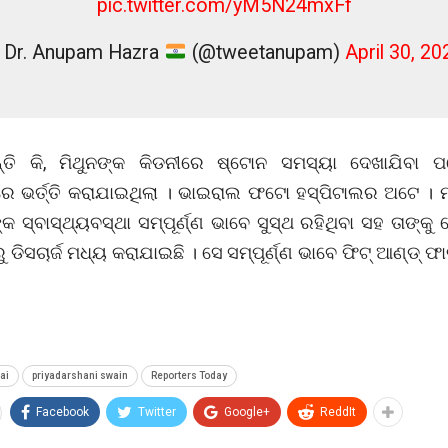
pic.twitter.com/yM5N24mxFf
 Dr. Anupam Hazra
(@tweetanupam)
April 30, 20
୍ତି କି, ମିଥୁନଙ୍କ କିଡନୀରେ ଷ୍ଟୋନ ସମସ୍ୟା ଦେଖାଯିବା ପ
ରେ ଭର୍ତ୍ତି କରାଯାଇଥିଲା । ଭାଇରାଲ ଫଟୋ ହସ୍ପିଟାଲର ଅଟେ । 
କ ସ୍ବାସ୍ଥ୍ୟବସ୍ଥା ସମ୍ପୂର୍ଣ୍ଣ ଭାବେ ସୁସ୍ଥ ରହିଥିବା ସହ ତାଙ୍କୁ
ୁ ଡିସଚାର୍ଜ ମଧ୍ୟ କରାଯାଇଛି । ସେ ସମ୍ପୂର୍ଣ୍ଣ ଭାବେ ଫିଟ୍ ଆଣ୍ଡ୍ ଫା
ai
priyadarshani swain
Reporters Today
Facebook
Twitter
Google+
ReddIt