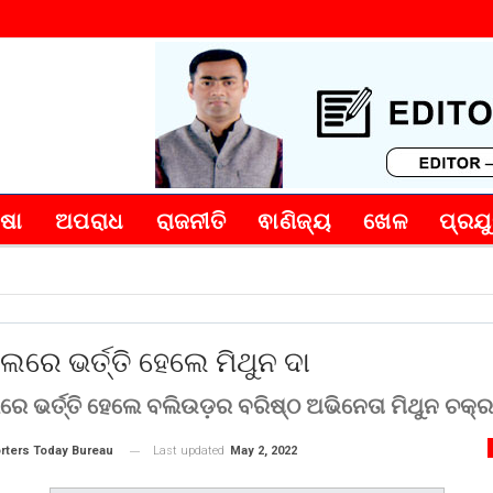
୍ଷା
ଅପରାଧ
ରାଜନୀତି
ଵାଣିଜ୍ୟ
ଖେଳ
ପ୍ରଯୁ
ଲରେ ଭର୍ତ୍ତି ହେଲେ ମିଥୁନ ଦା
ରେ ଭର୍ତ୍ତି ହେଲେ ବଲିଉଡ଼ର ବରିଷ୍ଠ ଅଭିନେତା ମିଥୁନ ଚକ୍ରବର
Last updated
May 2, 2022
rters Today Bureau