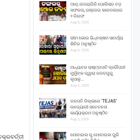
ଆର୍.ଉଦୟଗିରି ପୋଲିସର ବଡ଼
ସଫଳତା, ଗଞ୍ଜେଇ କାରବାରରେ
୨ ଗିରଫ
Aug 6, 2026
ଭୀମ ଭୋଇ ଭିନ୍ନକ୍ଷମ ସାମର୍ଥ୍ୟ
ଶିବିର ଅନୁଷ୍ଠିତ
Aug 6, 2026
ମାନ୍ୟବର ରାଷ୍ଟ୍ରପତି ଦ୍ରୌପଦୀ
ମୁର୍ମୁଙ୍କ ଦ୍ୱାରା ଜଗଦଗୁରୁ
କୃପାଳୁ…
Aug 6, 2026
ଗଜପତି ଜିଲ୍ଲାରେ ‘TEJAS’
ଉଦ୍ୟୋଗୀ ସଚେତନତା
କାର୍ଯ୍ୟକ୍ରମ ଅନୁଷ୍ଠିତ
Aug 5, 2026
ମୋବାଇଲ ରୁ ମୋବାଇଲ ଘୁରି
କ୍ରବର୍ତ୍ତୀ