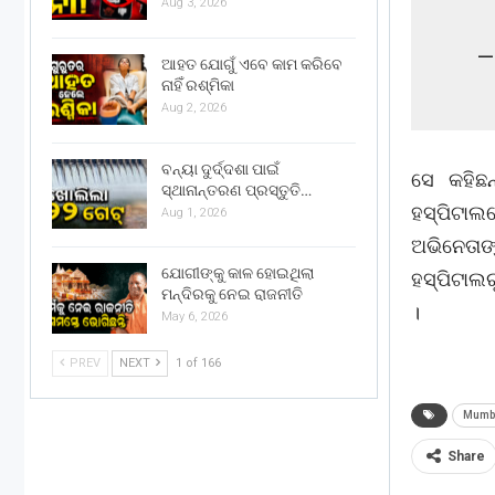
Aug 3, 2026
—
ଆହତ ଯୋଗୁଁ ଏବେ କାମ କରିବେ
ନାହିଁ ରଶ୍ମିକା
Aug 2, 2026
ବନ୍ୟା ଦୁର୍ଦ୍ଦଶା ପାଇଁ
ସେ କହିଛନ
ସ୍ଥାନାନ୍ତରଣ ପ୍ରସ୍ତୁତି…
ହସ୍ପିଟାଲ
Aug 1, 2026
ଅଭିନେତାଙ୍
ଯୋଗୀଙ୍କୁ କାଳ ହୋଇଥିଲା
ହସ୍ପିଟାଲର
ମନ୍ଦିରକୁ ନେଇ ରାଜନୀତି
।
May 6, 2026
PREV
NEXT
1 of 166
Mumb
Share