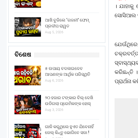
। ଯାହାକୁ
ସୋସିଆଲ ମ
ଆଖି ବୁଜିଲେ ‘ଗଜନୀ’ ଫେମ୍
ପ୍ରଦୀପ ରାୱତ
Aug 5, 2026
ଯେଉଁଥିରେ
ଚକ୍ରବର୍ତ୍
ବିଶେଷ
ସ୍ବାସ୍ଥ୍
୫ ଉପାୟ ବଦଳାଇଦେବ
କରିଛନ୍ତି
ଆପଣଙ୍କ ଆର୍ଥିକ ପରିସ୍ଥିତି
ପ୍ରାର୍ଥନା କ
Aug 6, 2026
୨୦ ହଜାର ଟଙ୍କାର ବିଲ୍ ଦେଖି
ଉଡିଗଲା ପ୍ରେମିକଙ୍କ ହୋସ୍
Aug 3, 2026
ଗାଳି କରୁଥିଲେ ହୁଏତ ଯିବେନାହିଁ
ଜେଲ୍ କିନ୍ତୁ ଭୋଗିବେ ସଜା !