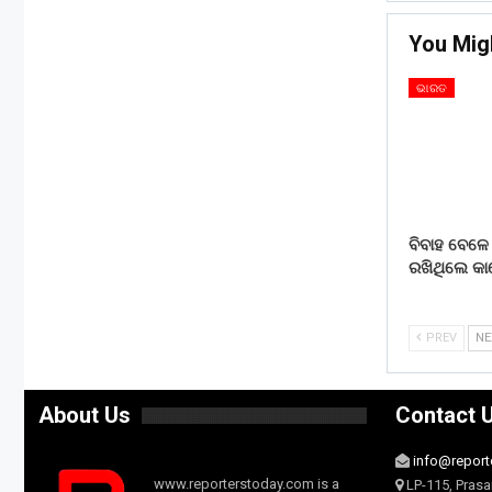
You Mig
ଭାରତ
ବିବାହ ବେଳେ 
ରଖିଥିଲେ କ
PREV
N
About Us
Contact 
info@report
www.reporterstoday.com is a
LP-115, Prasa