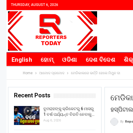
THURSDAY, AUGUST 6, 2026
English
ହୋମ୍
ଓଡିଶା
ଦେଶ ବିଦେଶ
ଶିକ
Home
ଆମୋଦ ପ୍ରମୋଦ
ମେଡିକାଲରେ ଭର୍ତ୍ତି ହେଲେ ମିଥୁନ ଦା
Recent Posts
ମେଡିକା
ହସ୍ପିଟାଲ
ବୁମରାହଙ୍କୁ କ୍ରିକେଟରୁ 6 ମାସରୁ
1 ବର୍ଷ ପର୍ଯ୍ୟନ୍ତ ବିରତି ନେବାକୁ…
Aug 6, 2026
By
Repo