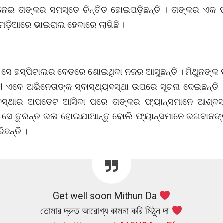
 ନେଇ ତାଙ୍କର ସମସ୍ତେ ଚିନ୍ତିତ ହୋଇପଡ଼ିଛନ୍ତି । ତାଙ୍କର ଏ
ଡ଼ିଆରେ ଭାଇରାଲ ହେବାରେ ଲାଗିଛି ।
 ସେ ହସ୍ପିଟାଲର ବେଡରେ ଶୋଇଥିବା ନଜର ଆସୁଛନ୍ତି । ମିଥୁନଙ୍କ 
ତୀ ଏବେ ଅଭିନେତାଙ୍କ ସ୍ବାସ୍ଥ୍ୟବସ୍ଥା ଉପରେ ସୂଚନା ଦେଇଛନ୍ତି 
ୟବସ୍ଥାର ଅପଡେଟ ଆସିବା ପରେ ତାଙ୍କର ଫ୍ୟାନ୍ସମାନେ ଆଶ୍ବ
 । ସେ ତୁରନ୍ତ ଭଲ ହୋଇଯାଆନ୍ତୁ ବୋଲି ଫ୍ୟାନ୍ସମାନେ ଭଗବାନଙ
ରିଛନ୍ତି ।
Get well soon Mithun Da
তোমার দ্রুত আরোগ্য কামনা করি মিঠুন দা