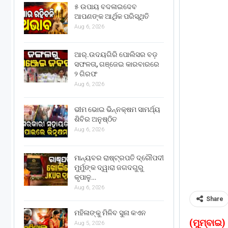
୫ ଉପାୟ ବଦଳାଇଦେବ
ଆପଣଙ୍କ ଆର୍ଥିକ ପରିସ୍ଥିତି
Aug 6, 2026
ଆର୍.ଉଦୟଗିରି ପୋଲିସର ବଡ଼
ସଫଳତା, ଗଞ୍ଜେଇ କାରବାରରେ
୨ ଗିରଫ
Aug 6, 2026
ଭୀମ ଭୋଇ ଭିନ୍ନକ୍ଷମ ସାମର୍ଥ୍ୟ
ଶିବିର ଅନୁଷ୍ଠିତ
Aug 6, 2026
ମାନ୍ୟବର ରାଷ୍ଟ୍ରପତି ଦ୍ରୌପଦୀ
ମୁର୍ମୁଙ୍କ ଦ୍ୱାରା ଜଗଦଗୁରୁ
କୃପାଳୁ…
Aug 6, 2026
Share
ମହିଳାଙ୍କୁ ମିଳିବ ସୁନା କଏନ
(ମୁମ୍ବାଇ) 
Aug 5, 2026